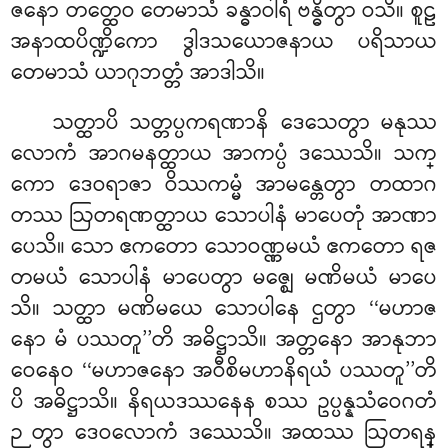
ဇနော တတ္ထေဝ တေမာသံ ခန္ဓာဝါရံ ဗန္ဓိတွာ ဝသိ။ စူဠ
အနာထပိဏ္ဍိကော ဒွါဒသယောဇနာယ ပရိသာယ
တေမာသံ ယာဂုဘတ္တံ အာဒါသိ။
သတ္ထာပိ သတ္တပ္ပကရဏာနိ ဒေသေတွာ မနုဿ
လောကံ အာဂမနတ္ထာယ အာကပ္ပံ ဒဿေသိ။ သက္
ကော ဒေဝရာဇာ ဝိဿကမ္မံ အာမန္တေတွာ တထာဂ
တဿ ဩတရဏတ္ထာယ သောပါနံ မာပေတုံ အာဏာ
ပေသိ။ သော ဧကတော သောဝဏ္ဏမယံ ဧကတော ရဇ
တမယံ
သောပါနံ မာပေတွာ မဇ္ဈေ မဏိမယံ မာပေ
သိ။ သတ္ထာ မဏိမယေ သောပါနေ ဌတွာ ‘‘မဟာဇ
နော မံ ပဿတူ’’တိ အဓိဋ္ဌာသိ။ အတ္တနော အာနုဘာ
ဝေနေဝ ‘‘မဟာဇနော အဝီစိမဟာနိရယံ ပဿတူ’’တိ
ပိ အဓိဋ္ဌာသိ။ နိရယဒဿနေန စဿ ဥပ္ပန္နသံဝေဂတံ
ဉတွာ ဒေဝလောကံ ဒဿေသိ။ အထဿ ဩတရန္