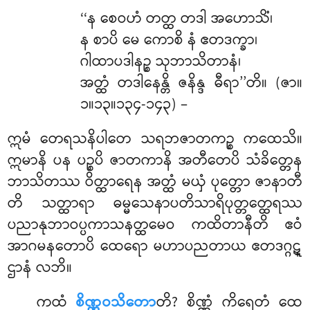
‘‘န
စေဝဟံ တတ္ထ တဒါ အဟောသိံ၊
န စာပိ မေ ကောစိ နံ ဧတဒက္ခာ၊
ဂါထာပဒါနဉ္စ သုဘာသိတာနံ၊
အတ္ထံ တဒါနေန္တိ ဇနိန္ဒ ဓီရာ’’တိ။ (ဇာ။
၁။၁၃။၁၃၄-၁၄၃) –
ဣမံ တေရသနိပါတေ သရဘဇာတကဉ္စ ကထေသိ။
ဣမာနိ ပန ပဉ္စပိ ဇာတကာနိ အတီတေပိ သံခိတ္တေန
ဘာသိတဿ ဝိတ္ထာရေန အတ္ထံ မယှံ ပုတ္တော ဇာနာတီ
တိ သတ္ထာရာ ဓမ္မသေနာပတိသာရိပုတ္တတ္ထေရဿ
ပညာနုဘာဝပ္ပကာသနတ္ထမေဝ ကထိတာနီတိ ဧဝံ
အာဂမနတောပိ ထေရော မဟာပညတာယ ဧတဒဂ္ဂဋ္
ဌာနံ လဘိ။
ကထံ
စိဏ္ဏဝသိတော
တိ? စိဏ္ဏံ ကိရေတံ ထေ