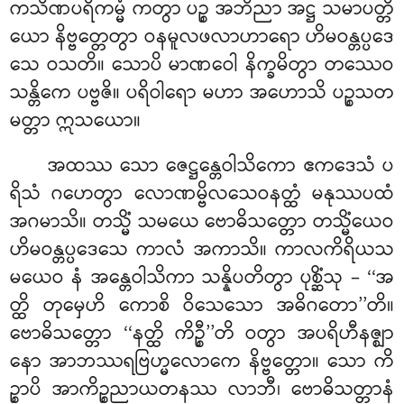
ကသိဏပရိကမ္မံ ကတွာ ပဉ္စ အဘိညာ အဋ္ဌ သမာပတ္တိ
ယော နိဗ္ဗတ္တေတွာ ဝနမူလဖလာဟာရော ဟိမဝန္တပ္ပဒေ
သေ ဝသတိ။ သောပိ မာဏဝေါ နိက္ခမိတွာ တဿေဝ
သန္တိကေ ပဗ္ဗဇိ။ ပရိဝါရော မဟာ အဟောသိ ပဉ္စသတ
မတ္တာ ဣသယော။
အထဿ သော ဇေဋ္ဌန္တေဝါသိကော ဧကဒေသံ ပ
ရိသံ ဂဟေတွာ လောဏမ္ဗိလသေဝနတ္ထံ မနုဿပထံ
အဂမာသိ။ တသ္မိံ သမယေ ဗောဓိသတ္တော တသ္မိံယေဝ
ဟိမဝန္တပ္ပဒေသေ ကာလံ အကာသိ။ ကာလကိရိယသ
မယေဝ နံ အန္တေဝါသိကာ သန္နိပတိတွာ ပုစ္ဆိံသု – ‘‘အ
တ္ထိ တုမှေဟိ ကောစိ ဝိသေသော အဓိဂတော’’တိ။
ဗောဓိသတ္တော ‘‘နတ္ထိ ကိဉ္စီ’’တိ ဝတွာ အပရိဟီနဇ္ဈာ
နော အာဘဿရဗြဟ္မလောကေ နိဗ္ဗတ္တော။ သော ကိ
ဉ္စာပိ အာကိဉ္စညာယတနဿ လာဘီ၊ ဗောဓိသတ္တာနံ