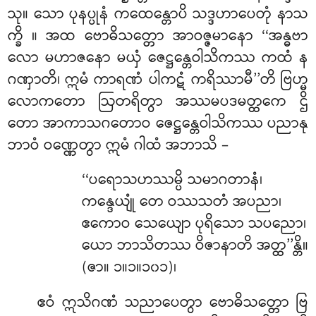
သု။ သော ပုနပ္ပုနံ ကထေန္တောပိ သဒ္ဒဟာပေတုံ နာသ
က္ခိ
။ အထ ဗောဓိသတ္တော အာဝဇ္ဇမာနော ‘‘အန္ဓဗာ
လော မဟာဇနော မယှံ ဇေဋ္ဌန္တေဝါသိကဿ ကထံ န
ဂဏှာတိ၊ ဣမံ ကာရဏံ ပါကဋံ ကရိဿာမီ’’တိ ဗြဟ္မ
လောကတော ဩတရိတွာ အဿမပဒမတ္ထကေ ဌိ
တော အာကာသဂတောဝ ဇေဋ္ဌန္တေဝါသိကဿ ပညာနု
ဘာဝံ ဝဏ္ဏေတွာ ဣမံ ဂါထံ အဘာသိ –
‘‘ပရောသဟဿမ္ပိ သမာဂတာနံ၊
ကန္ဒေယျုံ တေ ဝဿသတံ အပညာ၊
ဧကောဝ သေယျော ပုရိသော သပညော၊
ယော ဘာသိတဿ ဝိဇာနာတိ အတ္ထ’’န္တိ။
(ဇာ။ ၁။၁။၁၀၁)၊
ဧဝံ ဣသိဂဏံ သညာပေတွာ ဗောဓိသတ္တော ဗြ