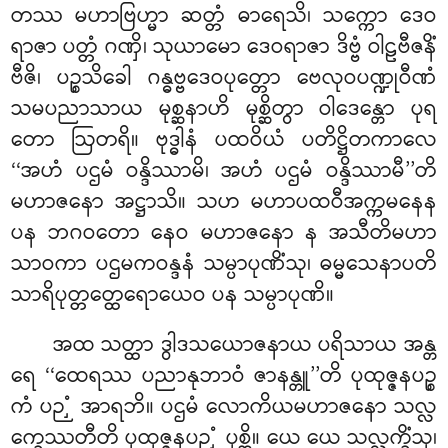
တဿ မဟာဗြဟ္မာ ဆတ္တံ ဓာရေသိ၊ သက္ကော ဒေဝ
ရာဇာ ပတ္တံ ဂဏှိ၊ သုယာမော ဒေဝရာဇာ ဒိဗ္ဗံ ဝါဠဗီဇနိံ
ဗီဇိ၊ ပဉ္စသိခေါ ဂန္ဓဗ္ဗဒေဝပုတ္တော ဗေလုဝပဏ္ဍုဝီဏံ
သမပညာသာယ မုစ္ဆနာဟိ မုစ္ဆိတွာ ဝါဒေန္တော ပုရ
တော ဩတရိ။ ဗုဒ္ဓါနံ ပထဝိယံ ပတိဋ္ဌိတကာလေ
‘‘အဟံ ပဌမံ ဝန္ဒိဿာမိ၊ အဟံ ပဌမံ ဝန္ဒိဿာမီ’’တိ
မဟာဇနော အဋ္ဌာသိ။ သဟ မဟာပထဝီအက္ကမနေန
ပန ဘဂဝတော နေဝ မဟာဇနော န အသီတိမဟာ
သာဝကာ ပဌမကဝန္ဒနံ သမ္ပာပုဏိံသု၊ ဓမ္မသေနာပတိ
သာရိပုတ္တတ္ထေရောယေဝ ပန သမ္ပာပုဏိ။
အထ သတ္ထာ ဒွါဒသယောဇနာယ ပရိသာယ အန္တ
ရေ ‘‘ထေရဿ ပညာနုဘာဝံ ဇာနန္တူ’’တိ ပုထုဇ္ဇနပဉ္စ
ကံ ပဉှံ အာရဘိ။ ပဌမံ လောကိယမဟာဇနော သလ္လ
က္ခေဿတီတိ ပုထုဇ္ဇနပဉှံ ပုစ္ဆိ။ ယေ ယေ သလ္လက္ခိံသု၊