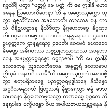
ရဇ္ဇသိရိံ ပတွာ ‘‘ပတ္တဗ္ဗံ မေ ပတ္တံ၊ ကိံ မေ ဣဒါနိ မဟာ
ဇနေန ဩလောကိတေနာ’’တိ န အပ္ပောဿုက္ကော ဟု
တွာ ရဇ္ဇသိရိံယေဝ အနုဘောတိ၊ ကာလေန ပန ကာ
လံ ဝိနိစ္ဆယဋ္ဌာနေ နိသီဒိတွာ နိဂ္ဂဟေတဗ္ဗေ နိဂ္ဂဏှာ
တိ၊ ပဂ္ဂဟေတဗ္ဗေ ပဂ္ဂဏှာတိ၊ ဌာနန္တရေသု စ ဌပေတ
ဗ္ဗယုတ္တကေ ဌာနန္တရေသု ဌပေတိ၊ ဧဝမေဝံ မဟာဗော
ဓိမဏ္ဍေ အဓိဂတဿ သဗ္ဗညုတညာဏဿ အာနုဘာ
ဝေန
အနုပ္ပတ္တဓမ္မရဇ္ဇော ဓမ္မရာဇာပိ ‘‘ကိံ မေ ဣဒါနိ
လောကေန ဩလောကိတေန၊ အနုတ္တရံ ဖလသမာပ
တ္တိသုခံ အနုဘဝိဿာမီ’’တိ အပ္ပောဿုက္ကတံ အနာပဇ္ဇိ
တွာ စတုပရိသမဇ္ဈေ ပညတ္တဝရဗုဒ္ဓါသနေ နိသိန္နော
အဋ္ဌင်္ဂသမန္နာဂတံ ဗြဟ္မဿရံ နိစ္ဆာရေတွာ ဓမ္မံ ဒေသ
ယမာနော နိဂ္ဂဟေတဗ္ဗယုတ္တေ ကဏှဓမ္မေ ပုဂ္ဂလေ သိ
နေရုပါဒေ ပက္ခိပန္တော ဝိယ အပါယဘယသန္တဇ္ဇနေန နိ