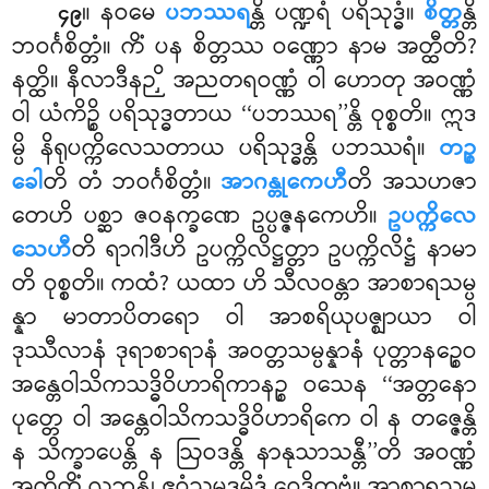
။ နဝမေ
ပဘဿရ
န္တိ ပဏ္ဍရံ ပရိသုဒ္ဓံ။
စိတ္တ
န္တိ
၄၉
ဘဝင်္ဂစိတ္တံ။ ကိံ ပန စိတ္တဿ ဝဏ္ဏော နာမ အတ္ထီတိ?
နတ္ထိ။ နီလာဒီနဉှိ အညတရဝဏ္ဏံ ဝါ ဟောတု အဝဏ္ဏံ
ဝါ ယံကိဉ္စိ ပရိသုဒ္ဓတာယ ‘‘ပဘဿရ’’န္တိ ဝုစ္စတိ။ ဣဒ
မ္ပိ နိရုပက္ကိလေသတာယ ပရိသုဒ္ဓန္တိ ပဘဿရံ။
တဉ္စ
ခေါ
တိ တံ ဘဝင်္ဂစိတ္တံ။
အာဂန္တုကေဟီ
တိ အသဟဇာ
တေဟိ ပစ္ဆာ ဇဝနက္ခဏေ ဥပ္ပဇ္ဇနကေဟိ။
ဥပက္ကိလေ
သေဟီ
တိ ရာဂါဒီဟိ ဥပက္ကိလိဋ္ဌတ္တာ ဥပက္ကိလိဋ္ဌံ နာမာ
တိ ဝုစ္စတိ။ ကထံ? ယထာ ဟိ သီလဝန္တာ အာစာရသမ္ပ
န္နာ မာတာပိတရော ဝါ အာစရိယုပဇ္ဈာယာ ဝါ
ဒုဿီလာနံ ဒုရာစာရာနံ အဝတ္တသမ္ပန္နာနံ ပုတ္တာနဉ္စေဝ
အန္တေဝါသိကသဒ္ဓိဝိဟာရိကာနဉ္စ ဝသေန ‘‘အတ္တနော
ပုတ္တေ ဝါ အန္တေဝါသိကသဒ္ဓိဝိဟာရိကေ ဝါ န တဇ္ဇေန္တိ
န သိက္ခာပေန္တိ န ဩဝဒန္တိ နာနုသာသန္တီ’’တိ
အဝဏ္ဏံ
အကိတ္တိံ လဘန္တိ၊ ဧဝံသမ္ပဒမိဒံ ဝေဒိတဗ္ဗံ။ အာစာရသမ္ပ