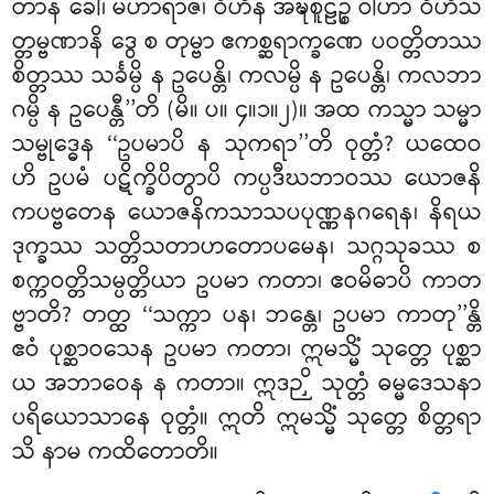
တာနံ ခေါ၊ မဟာရာဇ၊ ဝီဟီနံ အဍ္ဎစူဠဉ္စ ဝါဟာ ဝီဟိသ
တ္တမ္ဗဏာနိ ဒွေ စ တုမ္ဗာ ဧကစ္ဆရာက္ခဏေ ပဝတ္တိတဿ
စိတ္တဿ သင်္ခမ္ပိ န ဥပေန္တိ၊ ကလမ္ပိ န ဥပေန္တိ၊ ကလဘာ
ဂမ္ပိ န ဥပေန္တီ’’တိ (မိ။ ပ။ ၄။၁။၂)။ အထ ကသ္မာ သမ္မာ
သမ္ဗုဒ္ဓေန ‘‘ဥပမာပိ န သုကရာ’’တိ ဝုတ္တံ? ယထေဝ
ဟိ ဥပမံ ပဋိက္ခိပိတွာပိ ကပ္ပဒီဃဘာဝဿ
ယောဇနိ
ကပဗ္ဗတေန ယောဇနိကသာသပပုဏ္ဏနဂရေန၊ နိရယ
ဒုက္ခဿ သတ္တိသတာဟတောပမေန၊ သဂ္ဂသုခဿ စ
စက္ကဝတ္တိသမ္ပတ္တိယာ ဥပမာ ကတာ၊ ဧဝမိဓာပိ ကာတ
ဗ္ဗာတိ? တတ္ထ ‘‘သက္ကာ ပန၊ ဘန္တေ၊ ဥပမာ ကာတု’’န္တိ
ဧဝံ ပုစ္ဆာဝသေန ဥပမာ ကတာ၊ ဣမသ္မိံ သုတ္တေ ပုစ္ဆာ
ယ အဘာဝေန န ကတာ။ ဣဒဉှိ သုတ္တံ ဓမ္မဒေသနာ
ပရိယောသာနေ ဝုတ္တံ။ ဣတိ ဣမသ္မိံ သုတ္တေ စိတ္တရာ
သိ နာမ ကထိတောတိ။