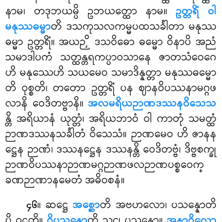
နာမ၊ တဒုဘယမ္ပိ ဥဘယတ္ထော နာမ။
ဥတ္တရိံ ဝါ
မနုဿဓမ္မာ
တိ ဒသကုသလကမ္မပထသင်္ခါတာ မနုဿ
ဓမ္မာ ဥတ္တရိံ။ အယဉှိ ဒသဝိဓော ဓမ္မော ဝိနာပိ အညံ
သမာဒါပကံ သတ္ထန္တရကပ္ပာဝသာနေ ဇာတသံဝေဂေ
ဟိ မနုဿေဟိ သယမေဝ သမာဒိန္နတ္တာ မနုဿဓမ္မော
တိ ဝုစ္စတိ၊ တတော ဥတ္တရိံ ပန ဈာနဝိပဿနာမဂ္ဂဖ
လာနိ ဝေဒိတဗ္ဗာနိ။
အလမရိယဉာဏဒဿနဝိသေသ
န္တိ အရိယာနံ ယုတ္တံ၊ အရိယဘာဝံ ဝါ ကာတုံ သမတ္ထံ
ဉာဏဒဿနသင်္ခါတံ ဝိသေသံ။ ဉာဏမေဝ ဟိ ဇာနန
ဋ္ဌေန ဉာဏံ၊ ဒဿနဋ္ဌေန ဒဿနန္တိ ဝေဒိတဗ္ဗံ၊ ဒိဗ္ဗစက္ခု
ဉာဏဝိပဿနာဉာဏမဂ္ဂဉာဏဖလဉာဏပစ္စဝေက္
ခဏဉာဏာနမေတံ အဓိဝစနံ။
။ ဆဋ္ဌေ
အစ္ဆော
တိ အဗဟလော၊ ပသန္နောတိ
၄၆
ပိ ဝဋ္ဋတိ။
ဝိပ္ပသန္နော
တိ သုဋ္ဌု ပသန္နော။
အနာဝိလော