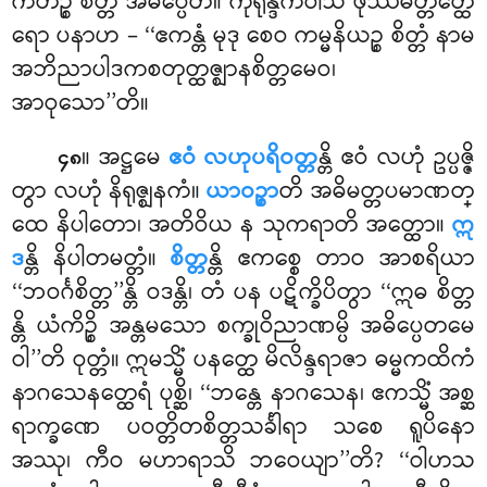
ကတဉ္စ စိတ္တံ
အဓိပ္ပေတံ။ ကုရုန္ဒကဝါသိ ဖုဿမိတ္တတ္ထေ
ရော ပနာဟ – ‘‘ဧကန္တံ မုဒု စေဝ ကမ္မနိယဉ္စ စိတ္တံ နာမ
အဘိညာပါဒကစတုတ္ထဇ္ဈာနစိတ္တမေဝ၊
အာဝုသော’’တိ။
။ အဋ္ဌမေ
ဧဝံ လဟုပရိဝတ္တ
န္တိ ဧဝံ လဟုံ ဥပ္ပဇ္ဇိ
၄၈
တွာ လဟုံ နိရုဇ္ဈနကံ။
ယာဝဉ္စာ
တိ အဓိမတ္တပမာဏတ္
ထေ နိပါတော၊ အတိဝိယ န သုကရာတိ အတ္ထော။
ဣ
ဒ
န္တိ နိပါတမတ္တံ။
စိတ္တ
န္တိ ဧကစ္စေ တာဝ အာစရိယာ
‘‘ဘဝင်္ဂစိတ္တ’’န္တိ ဝဒန္တိ၊ တံ ပန ပဋိက္ခိပိတွာ ‘‘ဣဓ စိတ္တ
န္တိ ယံကိဉ္စိ အန္တမသော စက္ခုဝိညာဏမ္ပိ အဓိပ္ပေတမေ
ဝါ’’တိ ဝုတ္တံ။ ဣမသ္မိံ ပနတ္ထေ မိလိန္ဒရာဇာ ဓမ္မကထိကံ
နာဂသေနတ္ထေရံ ပုစ္ဆိ၊ ‘‘ဘန္တေ နာဂသေန၊ ဧကသ္မိံ အစ္ဆ
ရာက္ခဏေ ပဝတ္တိတစိတ္တသင်္ခါရာ
သစေ ရူပိနော
အဿု၊ ကီဝ မဟာရာသိ ဘဝေယျာ’’တိ? ‘‘ဝါဟသ