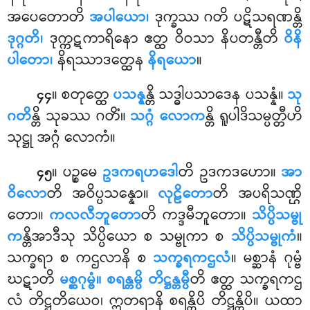
အပေတောတိ
အပါယော၊
ဒုက္ခဿ ဂတိ ပဋိသရဏန္တိ
ဒုဂ္ဂတိ၊
ဒုက္ကဋကာရိနော ဧတ္ထ ဝိဝသာ နိပတန္တီတိ
ဝိနိ
ပါတော၊
နိရဿာဒတ္ထေန
နိရယော
။
။ စတုတ္ထေ
ပသန္န
န္တိ သဒ္ဓါပသာဒေန ပသန္နံ။
သု
၄၄
ဂတိ
န္တိ သုခဿ ဂတိံ။
သဂ္ဂံ လောက
န္တိ ရူပါဒိသမ္ပတ္တီဟိ
သုဋ္ဌု အဂ္ဂံ လောကံ။
။ ပဉ္စမေ
ဥဒကရဟဒေါ
တိ ဥဒကဒဟော။
အာ
၄၅
ဝိလော
တိ အဝိပ္ပသန္နော။
လုဠိတော
တိ အပရိသဏ္ဌိ
တော။
ကလလီဘူတော
တိ ကဒ္ဒမီဘူတော။
သိပ္ပိသမ္ဗု
က
န္တိအာဒီသု သိပ္ပိယော စ သမ္ဗုကာ စ
သိပ္ပိသမ္ဗုကံ
။
သက္ခရာ စ ကဌလာနိ စ
သက္ခရကဌလံ
။ မစ္ဆာနံ ဂုမ္ဗံ
ဃဋာတိ
မစ္ဆဂုမ္ဗံ။ စရန္တမ္ပိ တိဋ္ဌန္တမ္ပီ
တိ ဧတ္ထ သက္ခရကဌ
လံ တိဋ္ဌတိယေဝ၊ ဣတရာနိ စရန္တိပိ တိဋ္ဌန္တိပိ။ ယထာ