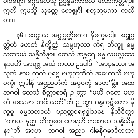
ပါဝစရာ၊ မဂ္ဂဖလေသု ဥပ္ပဇ္ဇနကာလေ လောကုတ္တရာ။
ဣတိ ဣမသ္မိံ သုတ္တေ ဗောဇ္ဈင်္ဂါ စတုဘူမကာ ကထိ
တာ။
။ ဆဋ္ဌဿ အဋ္ဌုပ္ပတ္တိကော နိက္ခေပေါ။ အဋ္ဌုပ္ပ
၇၆
တ္တိယံ ဟေတံ နိက္ခိတ္တံ၊ သမ္ဗဟုလာ ကိရ ဘိက္ခူ ဓမ္မ
သဘာယံ သန္နိသိန္နာ။ တေသံ အန္တရေ ဗန္ဓုလမလ္လသေ
နာပတိံ အာရဗ္ဘ အယံ ကထာ ဥဒပါဒိ၊ ‘‘အာဝုသော၊ အ
သုကံ နာမ ကုလံ ပုဗ္ဗေ ဗဟုဉာတိကံ အဟောသိ ဗဟု
ပက္ခံ၊ ဣဒါနိ အပ္ပဉာတိကံ အပ္ပပက္ခံ ဇာတ’’န္တိ။ အထ
ဘဂဝါ တေသံ စိတ္တာစာရံ ဉတွာ ‘‘မယိ ဂတေ မဟ
တီ ဒေသနာ ဘဝိဿတီ’’တိ ဉတွာ ဂန္ဓကုဋိတော နိ
က္ခမ္မ ဓမ္မသဘာယံ ပညတ္တဝရဗုဒ္ဓါသနေ နိသီဒိတွာ
‘‘ကာယ နုတ္ထ၊ ဘိက္ခဝေ၊ ဧတရဟိ ကထာယ သန္နိသိန္
နာ’’တိ အာဟ။ ဘဂဝါ အညာ ဂါမနိဂမာဒိကထာ