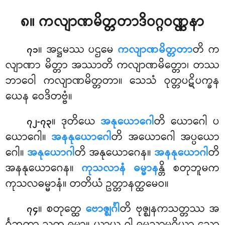
၈။ ကလျာဏမိတ္တတာဒိဝဂ္ဂဝဏ္ဏနာ
။ အဋ္ဌမဿ
ပဌမေ
ကလျာဏမိတ္တတာ
တိ က
၇၁
လျာဏာ မိတ္တာ အဿာတိ ကလျာဏမိတ္တော၊ တဿ
ဘာဝေါ ကလျာဏမိတ္တတာ။ သေသံ ဝုတ္တပဋိပက္ခန
ယေန ဝေဒိတဗ္ဗံ။
။ ဒုတိယေ
အနုယောဂေါ
တိ ယောဂေါ ပ
၇၂-၇၃
ယောဂေါ။
အနနုယောဂေါ
တိ အယောဂေါ အပ္ပယော
ဂေါ။
အနုယောဂါ
တိ အနုယောဂေန။
အနနုယောဂါ
တိ
အနနုယောဂေန။
ကုသလာနံ ဓမ္မာန
န္တိ စတုဘူမက
ကုသလဓမ္မာနံ။ တတိယံ ဥတ္တာနတ္ထမေဝ။
။ စတုတ္ထေ
ဗောဇ္ဈင်္ဂါ
တိ ဗုဇ္ဈနကသတ္တဿ အ
၇၄
င်္ဂဘူတာ သတ္တ ဓမ္မာ။ ယာယ ဝါ ဓမ္မသာမဂ္ဂိယာ သော