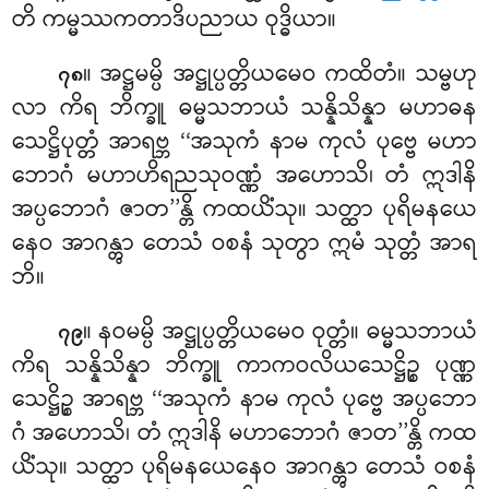
တိ ကမ္မဿကတာဒိပညာယ ဝုဒ္ဓိယာ။
။ အဋ္ဌမမ္ပိ အဋ္ဌုပ္ပတ္တိယမေဝ ကထိတံ။ သမ္ဗဟု
၇၈
လာ ကိရ ဘိက္ခူ ဓမ္မသဘာယံ သန္နိသိန္နာ မဟာဓန
သေဋ္ဌိပုတ္တံ အာရဗ္ဘ ‘‘အသုကံ နာမ ကုလံ ပုဗ္ဗေ မဟာ
ဘောဂံ မဟာဟိရညသုဝဏ္ဏံ အဟောသိ၊ တံ ဣဒါနိ
အပ္ပဘောဂံ ဇာတ’’န္တိ ကထယိံသု။ သတ္ထာ ပုရိမနယေ
နေဝ အာဂန္တွာ တေသံ ဝစနံ သုတွာ ဣမံ သုတ္တံ အာရ
ဘိ။
။ နဝမမ္ပိ အဋ္ဌုပ္ပတ္တိယမေဝ ဝုတ္တံ။ ဓမ္မသဘာယံ
၇၉
ကိရ သန္နိသိန္နာ ဘိက္ခူ ကာကဝလိယသေဋ္ဌိဉ္စ
ပုဏ္ဏ
သေဋ္ဌိဉ္စ အာရဗ္ဘ ‘‘အသုကံ နာမ ကုလံ ပုဗ္ဗေ အပ္ပဘော
ဂံ အဟောသိ၊ တံ ဣဒါနိ မဟာဘောဂံ ဇာတ’’န္တိ ကထ
ယိံသု။ သတ္ထာ ပုရိမနယေနေဝ အာဂန္တွာ တေသံ ဝစနံ