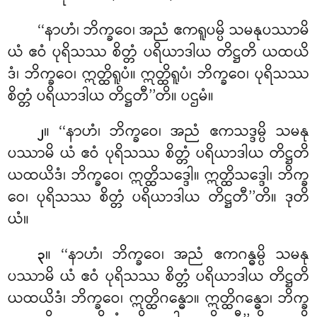
‘‘နာဟံ၊ ဘိက္ခဝေ၊ အညံ ဧကရူပမ္ပိ သမနုပဿာမိ
ယံ ဧဝံ ပုရိသဿ စိတ္တံ ပရိယာဒါယ တိဋ္ဌတိ ယထယိ
ဒံ၊ ဘိက္ခဝေ၊ ဣတ္ထိရူပံ။ ဣတ္ထိရူပံ၊ ဘိက္ခဝေ၊ ပုရိသဿ
စိတ္တံ ပရိယာဒါယ တိဋ္ဌတီ’’တိ။ ပဌမံ။
။ ‘‘နာဟံ၊ ဘိက္ခဝေ၊ အညံ ဧကသဒ္ဒမ္ပိ သမနု
၂
ပဿာမိ ယံ ဧဝံ ပုရိသဿ စိတ္တံ ပရိယာဒါယ
တိဋ္ဌတိ
ယထယိဒံ၊ ဘိက္ခဝေ၊ ဣတ္ထိသဒ္ဒေါ။ ဣတ္ထိသဒ္ဒေါ၊ ဘိက္ခ
ဝေ၊ ပုရိသဿ စိတ္တံ ပရိယာဒါယ တိဋ္ဌတီ’’တိ။ ဒုတိ
ယံ။
။ ‘‘နာဟံ၊ ဘိက္ခဝေ၊ အညံ ဧကဂန္ဓမ္ပိ သမနု
၃
ပဿာမိ ယံ ဧဝံ ပုရိသဿ စိတ္တံ ပရိယာဒါယ တိဋ္ဌတိ
ယထယိဒံ၊ ဘိက္ခဝေ၊ ဣတ္ထိဂန္ဓော။ ဣတ္ထိဂန္ဓော၊ ဘိက္ခ