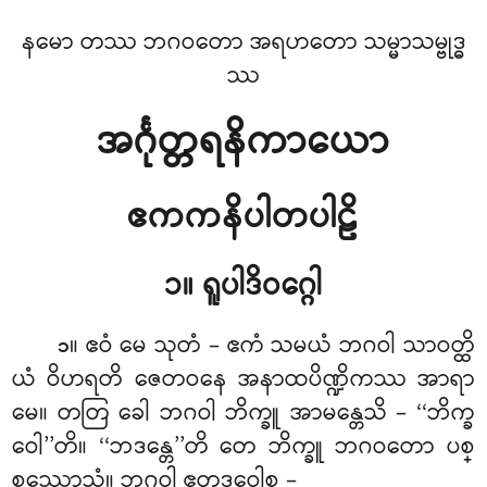
နမော တဿ ဘဂဝတော အရဟတော သမ္မာသမ္ဗုဒ္ဓ
ဿ
အင်္ဂုတ္တရနိကာယော
ဧကကနိပါတပါဠိ
၁။ ရူပါဒိဝဂ္ဂေါ
။ ဧဝံ
မေ သုတံ – ဧကံ သမယံ ဘဂဝါ သာဝတ္ထိ
၁
ယံ ဝိဟရတိ ဇေတဝနေ အနာထပိဏ္ဍိကဿ အာရာ
မေ။ တတြ ခေါ ဘဂဝါ ဘိက္ခူ အာမန္တေသိ – ‘‘ဘိက္ခ
ဝေါ’’တိ။ ‘‘ဘဒန္တေ’’တိ တေ ဘိက္ခူ ဘဂဝတော ပစ္
စဿောသုံ။ ဘဂဝါ ဧတဒဝေါစ –