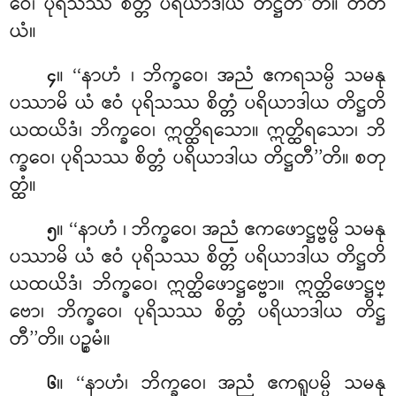
ဝေ၊ ပုရိသဿ စိတ္တံ ပရိယာဒါယ တိဋ္ဌတီ’’တိ။ တတိ
ယံ။
။ ‘‘နာဟံ
၊ ဘိက္ခဝေ၊ အညံ ဧကရသမ္ပိ သမနု
၄
ပဿာမိ ယံ ဧဝံ ပုရိသဿ စိတ္တံ ပရိယာဒါယ တိဋ္ဌတိ
ယထယိဒံ၊ ဘိက္ခဝေ၊ ဣတ္ထိရသော။ ဣတ္ထိရသော၊ ဘိ
က္ခဝေ၊ ပုရိသဿ စိတ္တံ ပရိယာဒါယ တိဋ္ဌတီ’’တိ။ စတု
တ္ထံ။
။ ‘‘နာဟံ
၊ ဘိက္ခဝေ၊ အညံ ဧကဖောဋ္ဌဗ္ဗမ္ပိ သမနု
၅
ပဿာမိ ယံ ဧဝံ ပုရိသဿ စိတ္တံ ပရိယာဒါယ တိဋ္ဌတိ
ယထယိဒံ၊ ဘိက္ခဝေ၊ ဣတ္ထိဖောဋ္ဌဗ္ဗော။ ဣတ္ထိဖောဋ္ဌဗ္
ဗော၊ ဘိက္ခဝေ၊ ပုရိသဿ စိတ္တံ ပရိယာဒါယ တိဋ္ဌ
တီ’’တိ။ ပဉ္စမံ။
။ ‘‘နာဟံ၊ ဘိက္ခဝေ၊ အညံ ဧကရူပမ္ပိ သမနု
၆