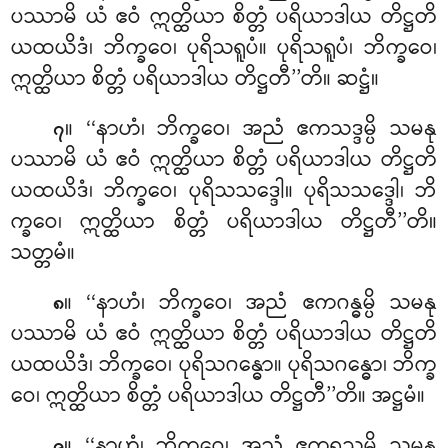
ပဿာမိ ယံ ဧဝံ ဣတ္ထိယာ စိတ္တံ ပရိယာဒါယ တိဋ္ဌတိ
ယထယိဒံ၊ ဘိက္ခဝေ၊ ပုရိသရူပံ။ ပုရိသရူပံ၊ ဘိက္ခဝေ၊
ဣတ္ထိယာ စိတ္တံ ပရိယာဒါယ တိဋ္ဌတီ’’တိ။ ဆဋ္ဌံ။
။ ‘‘နာဟံ၊ ဘိက္ခဝေ၊ အညံ ဧကသဒ္ဒမ္ပိ သမနု
၇
ပဿာမိ ယံ ဧဝံ ဣတ္ထိယာ စိတ္တံ ပရိယာဒါယ တိဋ္ဌတိ
ယထယိဒံ၊ ဘိက္ခဝေ၊ ပုရိသသဒ္ဒေါ။ ပုရိသသဒ္ဒေါ၊ ဘိ
က္ခဝေ၊ ဣတ္ထိယာ စိတ္တံ ပရိယာဒါယ တိဋ္ဌတီ’’တိ။
သတ္တမံ။
။ ‘‘နာဟံ၊ ဘိက္ခဝေ၊ အညံ ဧကဂန္ဓမ္ပိ သမနု
၈
ပဿာမိ ယံ ဧဝံ ဣတ္ထိယာ စိတ္တံ ပရိယာဒါယ တိဋ္ဌတိ
ယထယိဒံ၊ ဘိက္ခဝေ၊ ပုရိသဂန္ဓော။ ပုရိသဂန္ဓော၊ ဘိက္ခ
ဝေ၊ ဣတ္ထိယာ စိတ္တံ ပရိယာဒါယ တိဋ္ဌတီ’’တိ။ အဋ္ဌမံ။
။ ‘‘နာဟံ၊ ဘိက္ခဝေ၊ အညံ ဧကရသမ္ပိ သမနု
၉