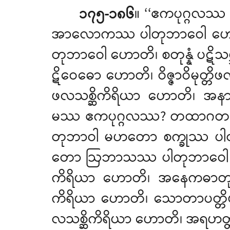
၁၇၅-၁၈၆
။ ‘‘ဧကပုဂ္ဂလ
အာလောကဿ ပါတုဘာဝေါ ဟောတ
တုဘာဝေါ ဟောတိ၊ စတုန္နံ ပဋိ
ဋိဝေဓော ဟောတိ၊ ဝိဇ္ဇာဝိမုတ္တိ
ဖလသစ္ဆိကိရိယာ ဟောတိ၊ အနာ
မဿ ဧကပုဂ္ဂလဿ? တထာဂတဿ အ
တုဘာဝါ မဟတော စက္ခုဿ ပ
တော ဩဘာသဿ ပါတုဘာဝေါ ဟောတိ၊ 
ကိရိယာ ဟောတိ၊ အနေကဓာတုပဋိ
ကိရိယာ ဟောတိ၊ သောတာပတ္တိ
လသစ္ဆိကိရိယာ ဟောတိ၊ အရဟတ္