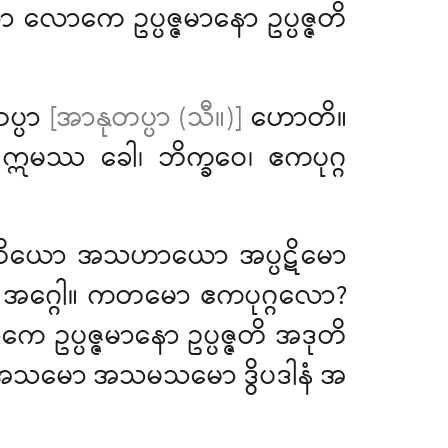
လောကေ ဥပ္ပဇ္ဇမာနော ဥပ္ပဇ္ဇတိ
ပ္ပာ
[အာနုတပ္ပာ (သီ။)]
ဟောတိ။
 ခေါ၊ ဘိက္ခဝေ၊ ဧကပုဂ္ဂ
 အဒုတိယော အသဟာယော အပ္ပဋိမော
ံ အဂ္ဂေါ။ ကတမော ဧကပုဂ္ဂလော?
ဥပ္ပဇ္ဇမာနော ဥပ္ပဇ္ဇတိ အဒုတိ
ာ အသမော အသမသမော ဒွိပဒါနံ အ