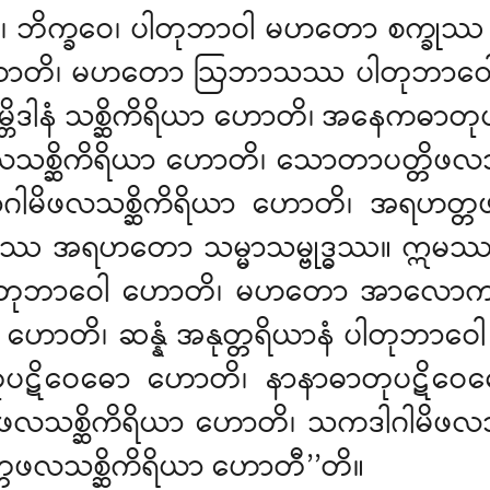
ဿ
၊ ဘိက္ခဝေ၊ ပါတုဘာဝါ မဟတော စက္ခ
ိ၊ မဟတော ဩဘာသဿ ပါတုဘာဝေါ ဟောတိ
သမ္ဘိဒါနံ သစ္ဆိကိရိယာ ဟောတိ၊ အနေကဓာ
ဖလသစ္ဆိကိရိယာ
ဟောတိ၊ သောတာပတ္တိဖလသစ
ဂါမိဖလသစ္ဆိကိရိယာ ဟောတိ၊ အရဟတ္တ
ရဟတော သမ္မာသမ္ဗုဒ္ဓဿ။ ဣမဿ ခေါ
ါတုဘာဝေါ ဟောတိ၊ မဟတော အာလော
ဆန္နံ အနုတ္တရိယာနံ ပါတုဘာဝေါ ဟောတိ
ဝေဓော ဟောတိ၊ နာနာဓာတုပဋိဝေဓော ဟေ
ဖလသစ္ဆိကိရိယာ ဟောတိ၊ သကဒါဂါမိဖလသစ
တဖလသစ္ဆိကိရိယာ ဟောတီ’’တိ။