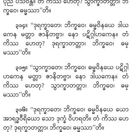
ပုညံ ပသဝန္တိ။ တံ ကိဿ ဟေတု? သွာက္ခာတတ္တာ၊ ဘိ
က္ခဝေ၊ ဓမ္မဿာ’’တိ။
။ ‘‘ဒုရက္ခာတေ၊ ဘိက္ခဝေ၊ ဓမ္မဝိနယေ ဒါယ
၃၁၄
ကေန မတ္တာ ဇာနိတဗ္ဗာ၊ နော ပဋိဂ္ဂါဟကေန။ တံ
ကိဿ ဟေတု? ဒုရက္ခာတတ္တာ၊ ဘိက္ခဝေ၊ ဓမ္
မဿာ’’တိ။
။ ‘‘သွာက္ခာတေ၊ ဘိက္ခဝေ၊ ဓမ္မဝိနယေ ပဋိဂ္ဂါ
၃၁၅
ဟကေန မတ္တာ ဇာနိတဗ္ဗာ၊ နော ဒါယကေန။ တံ
ကိဿ ဟေတု? သွာက္ခာတတ္တာ၊ ဘိက္ခဝေ၊ ဓမ္
မဿာ’’တိ။
။ ‘‘ဒုရက္ခာတေ၊ ဘိက္ခဝေ၊ ဓမ္မဝိနယေ ယော
၃၁၆
အာရဒ္ဓဝီရိယော သော ဒုက္ခံ ဝိဟရတိ။ တံ ကိဿ ဟေ
တု? ဒုရက္ခာတတ္တာ၊ ဘိက္ခဝေ၊ ဓမ္မဿာ’’တိ။