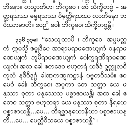
ဘိနော။ တသ္မာတိဟ၊ ဘိက္ခဝေ
၊ ဧဝံ သိက္ခိတဗ္ဗံ – အ
တ္ထရသဿ ဓမ္မရသဿ ဝိမုတ္တိရသဿ လာဘိနော ဘ
ဝိဿာမာတိ။ ဧဝဉှိ ဝေါ၊ ဘိက္ခဝေ၊ သိက္ခိတဗ္ဗန္တိ။
။ ‘‘သေယျထာပိ
၊ ဘိက္ခဝေ၊ အပ္ပမတ္တ
၃၃၆-၃၃၈
ကံ ဣမသ္မိံ ဇမ္ဗုဒီပေ အာရာမရာမဏေယျကံ ဝနရာမ
ဏေယျကံ ဘူမိရာမဏေယျကံ ပေါက္ခရဏိရာမဏေ
ယျကံ၊ အထ ခေါ ဧတဒေဝ ဗဟုတရံ ယဒိဒံ ဥက္ကူလဝိ
ကူလံ နဒီဝိဒုဂ္ဂံ ခါဏုကဏ္ဋကဋ္ဌာနံ ပဗ္ဗတဝိသမံ။ ဧဝ
မေဝံ ခေါ၊ ဘိက္ခဝေ၊ အပ္ပကာ တေ သတ္တာ ယေ မ
နုဿာ စုတာ မနုဿေသု ပစ္စာဇာယန္တိ၊ အထ ခေါ ဧ
တေဝ သတ္တာ ဗဟုတရာ ယေ မနုဿာ စုတာ နိရယေ
ပစ္စာဇာယန္တိ…ပေ… တိရစ္ဆာနယောနိယာ ပစ္စာဇာယန္
တိ…ပေ… ပေတ္တိဝိသယေ ပစ္စာဇာယန္တိ’’။