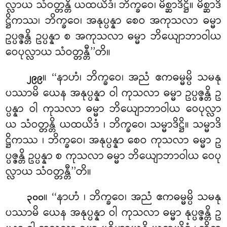
လ္လာယ သံဝတ္တန္တိ ယထယိဒံ၊ ဘိက္ခဝေ၊ မိစ္ဆာဒိဋ္ဌိ။ မိစ္ဆာဒိ
ဋ္ဌိကဿ၊ ဘိက္ခဝေ၊ အနုပ္ပန္နာ စေဝ အကုသလာ ဓမ္မာ
ဥပ္ပဇ္ဇန္တိ ဥပ္ပန္နာ စ အကုသလာ ဓမ္မာ ဘိယျောဘာဝါယ
ဝေပုလ္လာယ သံဝတ္တန္တီ’’တိ။
။ ‘‘နာဟံ၊ ဘိက္ခဝေ၊ အညံ ဧကဓမ္မမ္ပိ သမနု
၂၉၉
ပဿာမိ ယေန အနုပ္ပန္နာ ဝါ ကုသလာ ဓမ္မာ ဥပ္ပဇ္ဇန္တိ ဥ
ပ္ပန္နာ ဝါ ကုသလာ ဓမ္မာ ဘိယျောဘာဝါယ ဝေပုလ္လာ
ယ သံဝတ္တန္တိ ယထယိဒံ
၊ ဘိက္ခဝေ၊ သမ္မာဒိဋ္ဌိ။ သမ္မာဒိ
ဋ္ဌိကဿ
၊ ဘိက္ခဝေ၊ အနုပ္ပန္နာ စေဝ ကုသလာ ဓမ္မာ ဥ
ပ္ပဇ္ဇန္တိ ဥပ္ပန္နာ စ ကုသလာ ဓမ္မာ ဘိယျောဘာဝါယ ဝေပု
လ္လာယ သံဝတ္တန္တီ’’တိ။
။ ‘‘နာဟံ
၊ ဘိက္ခဝေ၊ အညံ ဧကဓမ္မမ္ပိ သမနု
၃၀၀
ပဿာမိ ယေန အနုပ္ပန္နာ ဝါ ကုသလာ ဓမ္မာ နုပ္ပဇ္ဇန္တိ ဥ