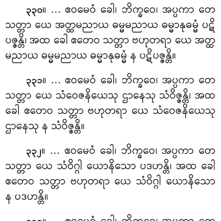
။ … ဧဝမေဝံ ခေါ၊ ဘိက္ခဝေ၊ အပ္ပကာ တေ
၃၃၀
သတ္တာ ယေ အတ္ထမညာယ ဓမ္မမညာယ ဓမ္မာနုဓမ္မံ ပဋိ
ပဇ္ဇန္တိ၊ အထ ခေါ ဧတေဝ သတ္တာ ဗဟုတရာ ယေ အတ္ထ
မညာယ ဓမ္မမညာယ ဓမ္မာနုဓမ္မံ န ပဋိပဇ္ဇန္တိ။
။ … ဧဝမေဝံ ခေါ၊ ဘိက္ခဝေ၊ အပ္ပကာ တေ
၃၃၁
သတ္တာ ယေ သံဝေဇနိယေသု ဌာနေသု သံဝိဇ္ဇန္တိ၊ အထ
ခေါ ဧတေဝ သတ္တာ
ဗဟုတရာ ယေ သံဝေဇနိယေသု
ဌာနေသု န သံဝိဇ္ဇန္တိ။
။ … ဧဝမေဝံ ခေါ၊ ဘိက္ခဝေ၊ အပ္ပကာ တေ
၃၃၂
သတ္တာ ယေ သံဝိဂ္ဂါ
ယောနိသော ပဒဟန္တိ၊ အထ ခေါ
ဧတေဝ သတ္တာ ဗဟုတရာ ယေ သံဝိဂ္ဂါ ယောနိသော
န ပဒဟန္တိ။