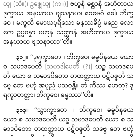
ယျ (သီ။)၊ ဥဇ္ဈေယျ (က။)]
ဗဟူနံ မစ္ဆာနံ အဟိတာယ
ဒုက္ခာယ အနယာယ ဗျသနာယ၊ ဧဝမေဝံ ခေါ၊ ဘိက္ခ
ဝေ
၊ မက္ခလိ မောဃပုရိသော မနုဿခိပ္ပံ
မညေ လော
ကေ ဥပ္ပန္နော ဗဟူနံ သတ္တာနံ အဟိတာယ ဒုက္ခာယ
အနယာယ ဗျသနာယာ’’တိ။
။ ‘‘ဒုရက္ခာတေ
၊ ဘိက္ခဝေ၊ ဓမ္မဝိနယေ ယော
၃၁၂
စ သမာဒပေတိ
[သမာဒါပေတိ (?)]
ယဉ္စ သမာဒပေ
တိ ယော စ သမာဒပိတော တထတ္တာယ ပဋိပဇ္ဇတိ သ
ဗ္ဗေ တေ ဗဟုံ အပုညံ ပသဝန္တိ။ တံ ကိဿ ဟေတု? ဒု
ရက္ခာတတ္တာ၊ ဘိက္ခဝေ၊ ဓမ္မဿာ’’တိ။
။ ‘‘သွာက္ခာတေ
၊ ဘိက္ခဝေ၊ ဓမ္မဝိနယေ
၃၁၃
ယော စ သမာဒပေတိ ယဉ္စ သမာဒပေတိ ယော စ သ
မာဒပိတော တထတ္တာယ ပဋိပဇ္ဇတိ သဗ္ဗေ တေ ဗဟုံ