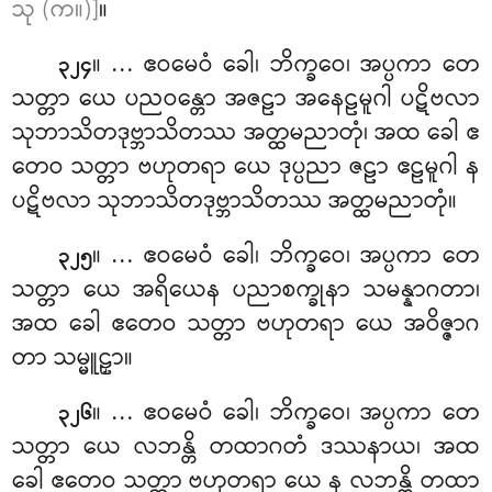
သု (က။)]
။
။ … ဧဝမေဝံ ခေါ၊ ဘိက္ခဝေ၊ အပ္ပကာ တေ
၃၂၄
သတ္တာ ယေ ပညဝန္တော အဇဠာ အနေဠမူဂါ ပဋိဗလာ
သုဘာသိတဒုဗ္ဘာသိတဿ အတ္ထမညာတုံ၊ အထ ခေါ ဧ
တေဝ သတ္တာ ဗဟုတရာ ယေ ဒုပ္ပညာ ဇဠာ ဧဠမူဂါ န
ပဋိဗလာ သုဘာသိတဒုဗ္ဘာသိတဿ အတ္ထမညာတုံ။
။ … ဧဝမေဝံ
ခေါ၊ ဘိက္ခဝေ၊ အပ္ပကာ တေ
၃၂၅
သတ္တာ ယေ အရိယေန ပညာစက္ခုနာ သမန္နာဂတာ၊
အထ ခေါ ဧတေဝ သတ္တာ ဗဟုတရာ ယေ အဝိဇ္ဇာဂ
တာ သမ္မူဠှာ။
။ … ဧဝမေဝံ ခေါ၊ ဘိက္ခဝေ၊ အပ္ပကာ တေ
၃၂၆
သတ္တာ ယေ လဘန္တိ တထာဂတံ ဒဿနာယ၊ အထ
ခေါ ဧတေဝ သတ္တာ ဗဟုတရာ ယေ န လဘန္တိ တထာ