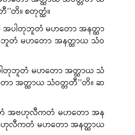
ီ’’တိ။ စတုတ္ထံ။
ဝိတံ အပါတုဘူတံ မဟတော အနတ္ထာ
အပါတုဘူတံ မဟတော အနတ္ထာယ သံဝ
 ပါတုဘူတံ မဟတော အတ္ထာယ သံ
 မဟတော အတ္ထာယ သံဝတ္တတီ’’တိ။ ဆ
ာဝိတံ အဗဟုလီကတံ
မဟတော အန
ိတံ အဗဟုလီကတံ မဟတော အနတ္ထာယ