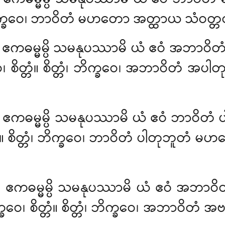
ံ၊ ဘိက္ခဝေ၊ ဘာဝိတံ မဟတော အတ္ထာယ သံဝတ္တတ
ညံ ဧကဓမ္မမ္ပိ သမနုပဿာမိ ယံ ဧဝံ အဘာ
၊ စိတ္တံ။ စိတ္တံ၊ ဘိက္ခဝေ၊ အဘာဝိတံ 
ံ ဧကဓမ္မမ္ပိ သမနုပဿာမိ
ယံ ဧဝံ ဘာဝိတံ
တံ။ စိတ္တံ၊ ဘိက္ခဝေ၊ ဘာဝိတံ ပါတုဘူတံ
အညံ ဧကဓမ္မမ္ပိ သမနုပဿာမိ ယံ ဧဝံ အဘ
္ခဝေ၊ စိတ္တံ။ စိတ္တံ၊ ဘိက္ခဝေ၊ အဘာဝ