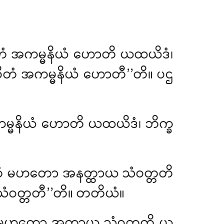
တံ
အကမ္မနိယံ ဟောတိ ယထယိဒံ၊
ာဝိတံ အကမ္မနိယံ ဟောတီ’’တိ။ ပဌ
 ကမ္မနိယံ ဟောတိ ယထယိဒံ၊ ဘိက္ခ
ဝိတံ မဟတော အနတ္ထာယ သံဝတ္တတိ
 သံဝတ္တတီ’’တိ။ တတိယံ။
ိတံ မဟတော အတ္ထာယ သံဝတ္တတိ ယ