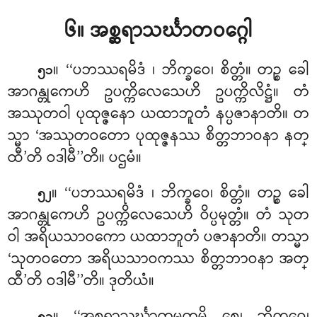
၆။ အစ္ဆရာသင်္ဃာတဝဂ္ဂေါ
။ ‘‘ပဘဿရမိဒံ
၊ ဘိက္ခဝေ၊ စိတ္တံ။ တဉ္စ ခေါ
၅၁
အာဂန္တုကေဟိ ဥပက္ကိလေသေဟိ ဥပက္ကိလိဋ္ဌံ။ တံ
အဿုတဝါ ပုထုဇ္ဇနော ယထာဘူတံ နပ္ပဇာနာတိ။ တ
သ္မာ ‘အဿုတဝတော ပုထုဇ္ဇနဿ စိတ္တဘာဝနာ နတ္
ထီ’တိ ဝဒါမီ’’တိ။ ပဌမံ။
။ ‘‘ပဘဿရမိဒံ
၊ ဘိက္ခဝေ၊ စိတ္တံ။ တဉ္စ ခေါ
၅၂
အာဂန္တုကေဟိ ဥပက္ကိလေသေဟိ ဝိပ္ပမုတ္တံ။ တံ သုတ
ဝါ အရိယသာဝကော ယထာဘူတံ ပဇာနာတိ။ တသ္မာ
‘သုတဝတော အရိယသာဝကဿ စိတ္တဘာဝနာ အတ္
ထီ’တိ ဝဒါမီ’’တိ။ ဒုတိယံ။
။ ‘‘အစ္ဆရာသင်္ဃာတမတ္တမ္ပိ စေ၊ ဘိက္ခဝေ၊