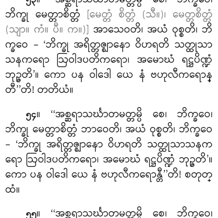
၅၃
ဘိက္ခု မေတ္တာစိတ္တံ
[မေတ္တံ စိတ္တံ (သီ။)၊ မေတ္တစိတ္တံ
(သျာ။ ကံ။ ပီ။ က။)]
အာသေဝတိ၊ အယံ ဝုစ္စတိ၊ ဘိ
က္ခဝေ – ‘ဘိက္ခု အရိတ္တဇ္ဈာနော ဝိဟရတိ သတ္ထုသာ
သနကရော ဩဝါဒပတိကရော၊ အမောဃံ ရဋ္ဌပိဏ္ဍံ
ဘုဉ္ဇတိ’။ ကော ပန ဝါဒေါ ယေ နံ ဗဟုလီကရောန္
တီ’’တိ! တတိယံ။
။ ‘‘အစ္ဆရာသင်္ဃာတမတ္တမ္ပိ
စေ၊ ဘိက္ခဝေ၊
၅၄
ဘိက္ခု မေတ္တာစိတ္တံ ဘာဝေတိ၊ အယံ ဝုစ္စတိ၊ ဘိက္ခဝေ
– ‘ဘိက္ခု အရိတ္တဇ္ဈာနော ဝိဟရတိ သတ္ထုသာသနက
ရော ဩဝါဒပတိကရော၊ အမောဃံ ရဋ္ဌပိဏ္ဍံ ဘုဉ္ဇတိ’။
ကော ပန ဝါဒေါ ယေ နံ ဗဟုလီကရောန္တီ’’တိ! စတုတ္
ထံ။
။ ‘‘အစ္ဆရာသင်္ဃာတမတ္တမ္ပိ
စေ၊ ဘိက္ခဝေ၊
၅၅