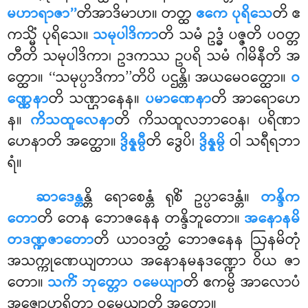
မဟာရာဇာ’’
တိအာဒိမာဟ။ တတ္ထ
ဧကေ ပုရိသေ
တိ ဧ
ကသ္မိံ ပုရိသေ။
သမုပါဒိကာ
တိ သမံ ဥဒ္ဓံ ပဇ္ဇတိ ပဝတ္တ
တီတိ သမုပါဒိကာ၊ ဥဒကဿ ဥပရိ သမံ ဂါမိနီတိ အ
တ္ထော။ ‘‘သမုပ္ပာဒိကာ’’တိပိ ပဌန္တိ၊ အယမေဝတ္ထော။
ဝ
ဏ္ဏေနာ
တိ သဏ္ဌာနေန။
ပမာဏေနာ
တိ အာရောဟေ
န။
ကိသထူလေနာ
တိ ကိသထူလဘာဝေန၊ ပရိဏာ
ဟေနာတိ အတ္ထော။
ဒွိန္နမ္ပီ
တိ ဒွေပိ၊
ဒွိန္နမ္ပိ
ဝါ သရီရဘာ
ရံ။
ဆာဒေန္တ
န္တိ ရောစေန္တံ ရုစိံ ဥပ္ပာဒေန္တံ။
တန္ဒိက
တော
တိ တေန ဘောဇနေန တန္ဒိဘူတော။
အနောနမိ
တဒဏ္ဍဇာတော
တိ ယာဝဒတ္ထံ ဘောဇနေန ဩနမိတုံ
အသက္ကုဏေယျတာယ အနောနမနဒဏ္ဍော ဝိယ ဇာ
တော။
သကိံ ဘုတ္တော ဝမေယျာ
တိ ဧကမ္ပိ အာလောပံ
အဇ္ဈောဟရိတွာ ဝမေယျာတိ အတ္ထော။