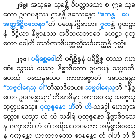
။ အသုခေ သုခန္တိ ဝိပလ္လာသော စ ဣဓ သုခ
၂၆၉
တော ဥပဂမနဿ ဌာနန္တိ ဒဿေန္တော
‘‘ဧကန္တ…ပေ…
အတ္တဒိဋ္ဌိဝသေနာ’’
တိ ပဓာနဒိဋ္ဌိမာဟ။
ဂူထ
န္တိ ဂူထဋ္ဌာ
နံ၊ ဒိဋ္ဌိယာ နိဗ္ဗာနဿ အဝိသယဘာဝေါ ဟေဋ္ဌာ ဝုတ္
တော ဧဝါတိ ကသိဏာဒိပဏ္ဏတ္တိသင်္ဂဟတ္ထန္တိ ဝုတ္တံ။
။
ပရိစ္ဆေဒေါ
တိ ပရိစ္ဆိန္ဒနံ ပရိစ္ဆိဇ္ဇ တဿ ဂဟ
၂၇၀
ဏံ။ သွာယံ ယေသု နိစ္စာဒိတော ဥပဂမနံ သမ္ဘဝတိ၊
တေသံ ဝသေနယေဝ ကာတဗ္ဗောတိ ဒဿေန္တော
‘‘သဗ္ဗဝါရေသု ဝါ’’
တိအာဒိမာဟ။
သဗ္ဗဝါရေသူ
တိ ‘‘နိစ္စ
တော ဥပဂစ္ဆေယျာ’’တိအာဒိနာ အာဂတေသု သဗ္ဗေသု
သုတ္တပဒေသု။
ပုထုဇ္ဇနော ဟီ
တိ
ဟိ
-သဒ္ဒေါ ဟေတုအ
တ္ထော။ ယသ္မာ ယံ ယံ သင်္ခါရံ ပုထုဇ္ဇနော နိစ္စာဒိဝသေ
န ဂဏှာတိ၊ တံ တံ အရိယသာဝကော အနိစ္စာဒိဝသေ
န ဂဏှန္တော ယာထာဝတော
ဇာနန္တော တံ ဂါဟံ တံ ဒိ