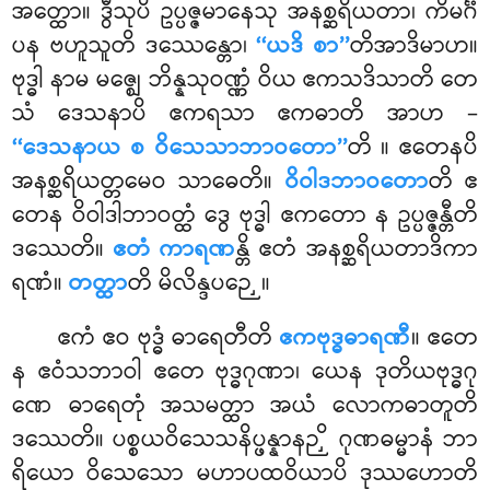
အတ္ထော။ ဒွီသုပိ ဥပ္ပဇ္ဇမာနေသု အနစ္ဆရိယတာ၊ ကိမင်္ဂံ
ပန ဗဟူသူတိ ဒဿေန္တော၊
‘‘ယဒိ စာ’’
တိအာဒိမာဟ။
ဗုဒ္ဓါ နာမ မဇ္ဈေ ဘိန္နသုဝဏ္ဏံ ဝိယ ဧကသဒိသာတိ တေ
သံ ဒေသနာပိ ဧကရသာ ဧကဓာတိ အာဟ –
‘‘ဒေသနာယ စ ဝိသေသာဘာဝတော’’
တိ
။ ဧတေနပိ
အနစ္ဆရိယတ္တမေဝ သာဓေတိ။
ဝိဝါဒဘာဝတော
တိ ဧ
တေန ဝိဝါဒါဘာဝတ္ထံ ဒွေ ဗုဒ္ဓါ ဧကတော န ဥပ္ပဇ္ဇန္တီတိ
ဒဿေတိ။
ဧတံ ကာရဏ
န္တိ ဧတံ အနစ္ဆရိယတာဒိကာ
ရဏံ။
တတ္ထာ
တိ မိလိန္ဒပဉှေ။
ဧကံ ဧဝ ဗုဒ္ဓံ ဓာရေတီတိ
ဧကဗုဒ္ဓဓာရဏီ
။ ဧတေ
န ဧဝံသဘာဝါ ဧတေ ဗုဒ္ဓဂုဏာ၊ ယေန ဒုတိယဗုဒ္ဓဂု
ဏေ ဓာရေတုံ အသမတ္ထာ အယံ လောကဓာတူတိ
ဒဿေတိ။ ပစ္စယဝိသေသနိပ္ဖန္နာနဉှိ ဂုဏဓမ္မာနံ ဘာ
ရိယော ဝိသေသော မဟာပထဝိယာပိ ဒုဿဟောတိ