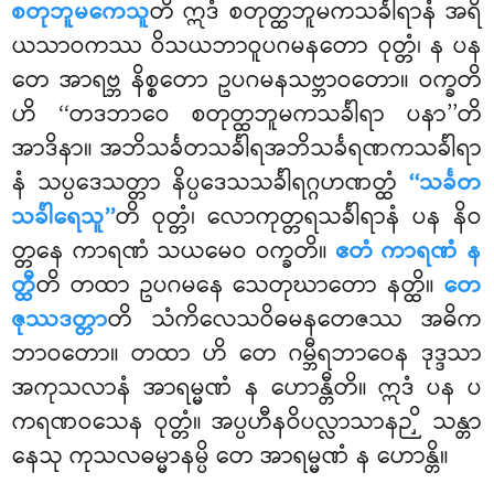
စတုဘူမကေသူ
တိ ဣဒံ စတုတ္ထဘူမကသင်္ခါရာနံ အရိ
ယသာဝကဿ ဝိသယဘာဝူပဂမနတော ဝုတ္တံ၊ န ပန
တေ အာရဗ္ဘ နိစ္စတော ဥပဂမနသဗ္ဘာဝတော။ ဝက္ခတိ
ဟိ ‘‘တဒဘာဝေ စတုတ္ထဘူမကသင်္ခါရာ ပနာ’’တိ
အာဒိနာ။ အဘိသင်္ခတသင်္ခါရအဘိသင်္ခရဏကသင်္ခါရာ
နံ သပ္ပဒေသတ္တာ နိပ္ပဒေသသင်္ခါရဂ္ဂဟဏတ္ထံ
‘‘သင်္ခတ
သင်္ခါရေသူ’’
တိ ဝုတ္တံ၊ လောကုတ္တရသင်္ခါရာနံ ပန နိဝ
တ္တနေ ကာရဏံ သယမေဝ ဝက္ခတိ။
ဧတံ ကာရဏံ န
တ္ထီ
တိ တထာ ဥပဂမနေ သေတုဃာတော နတ္ထိ။
တေ
ဇုဿဒတ္တာ
တိ သံကိလေသဝိဓမနတေဇဿ အဓိက
ဘာဝတော။ တထာ ဟိ တေ ဂမ္ဘီရဘာဝေန ဒုဒ္ဒသာ
အကုသလာနံ အာရမ္မဏံ န ဟောန္တီတိ။ ဣဒံ ပန ပ
ကရဏဝသေန ဝုတ္တံ။ အပ္ပဟီနဝိပလ္လာသာနဉှိ သန္တာ
နေသု ကုသလဓမ္မာနမ္ပိ တေ အာရမ္မဏံ န ဟောန္တိ။