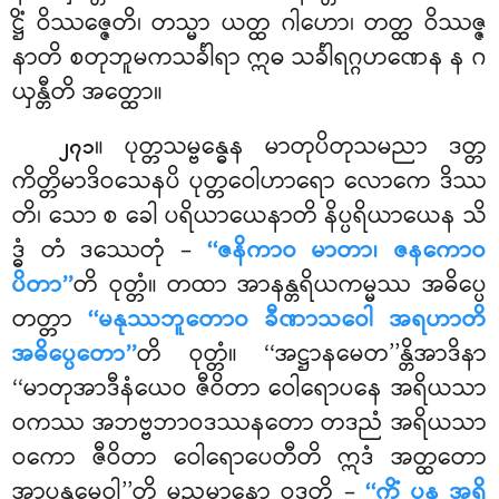
ဋ္ဌိံ ဝိဿဇ္ဇေတိ၊ တသ္မာ ယတ္ထ
ဂါဟော၊ တတ္ထ ဝိဿဇ္ဇ
နာတိ စတုဘူမကသင်္ခါရာ ဣဓ သင်္ခါရဂ္ဂဟဏေန န ဂ
ယှန္တီတိ အတ္ထော။
။ ပုတ္တသမ္ဗန္ဓေန မာတုပိတုသမညာ ဒတ္တ
၂၇၁
ကိတ္တိမာဒိဝသေနပိ ပုတ္တဝေါဟာရော လောကေ ဒိဿ
တိ၊ သော စ ခေါ ပရိယာယေနာတိ နိပ္ပရိယာယေန သိ
ဒ္ဓံ တံ ဒဿေတုံ –
‘‘ဇနိကာဝ မာတာ၊ ဇနကောဝ
ပိတာ’’
တိ ဝုတ္တံ။ တထာ အာနန္တရိယကမ္မဿ အဓိပ္ပေ
တတ္တာ
‘‘မနုဿဘူတောဝ ခီဏာသဝေါ အရဟာတိ
အဓိပ္ပေတော’’
တိ ဝုတ္တံ။ ‘‘အဋ္ဌာနမေတ’’န္တိအာဒိနာ
‘‘မာတုအာဒီနံယေဝ ဇီဝိတာ ဝေါရောပနေ အရိယသာ
ဝကဿ အဘဗ္ဗဘာဝဒဿနတော တဒညံ အရိယသာ
ဝကော ဇီဝိတာ ဝေါရောပေတီတိ ဣဒံ အတ္ထတော
အာပန္နမေဝါ’’တိ မညမာနော ဝဒတိ –
‘‘ကိံ ပန အရိ