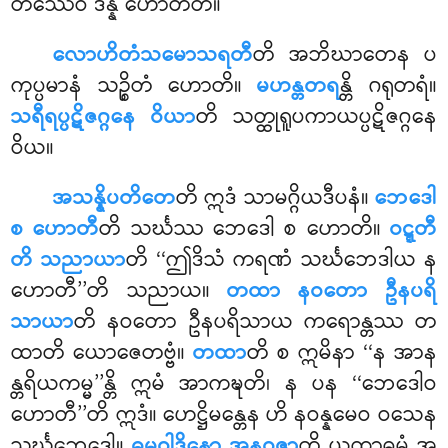
တဿေဝ ဒိန္နံ ဟောတီတိ။
လောဟိတံ
သမောသရတီ
တိ အဘိဃာတေန ပ
ကုပ္ပမာနံ သဉ္စိတံ ဟောတိ။
မဟန္တတရ
န္တိ ဂရုတရံ။
သရီရပ္ပဋိဇဂ္ဂနေ ဝိယာ
တိ သတ္ထုရူပကာယပ္ပဋိဇဂ္ဂနေ
ဝိယ။
အသန္နိပတိတေ
တိ ဣဒံ သာမဂ္ဂိယဒီပနံ။
ဘေဒေါ
စ ဟောတီ
တိ သင်္ဃဿ ဘေဒေါ စ ဟောတိ။
ဝဋ္ဋတီ
တိ သညာယာ
တိ ‘‘ဤဒိသံ ကရဏံ သင်္ဃဘေဒါယ န
ဟောတီ’’တိ သညာယ။
တထာ နဝတော ဦနပရိ
သာယာ
တိ နဝတော ဦနပရိသာယ ကရောန္တဿ တ
ထာတိ ယောဇေတဗ္ဗံ။
တထာ
တိ စ ဣမိနာ ‘‘န အာန
န္တရိယကမ္မ’’န္တိ ဣမံ အာကဍ္ဎတိ၊ န ပန ‘‘ဘေဒေါဝ
ဟောတီ’’တိ ဣဒံ။ ဟေဋ္ဌိမန္တေန ဟိ နဝန္နမေဝ ဝသေန
သင်္ဃဘေဒေါ။
ဓမ္မဝါဒိနော အနဝဇ္ဇာ
တိ ယထာဓမ္မံ အ