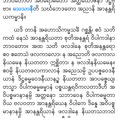
ဘာဝတောတိ အဝိရောဓတော အတ္ထယောဇနာ ဒဋ္ဌဗ္
ဗာ။
သေသာနီ
တိ သင်္ဃဘေဒတော အညာနိ အာနန္တရိ
ယကမ္မာနိ။
ယဒိ တာနိ အဟောသိကမ္မသင်္ခံ ဂစ္ဆန္တိ၊ ဧဝံ သတိ
ကထံ နေသံ အာနန္တရိယတာ စုတိအနန္တရံ ဝိပါကဒါနာ
ဘာဝတော။ အထ သတိ ဖလဒါနေ စုတိအနန္တရော
ဧဝ ဧတေသံ ဖလကာလော၊ န အညောတိ ဖလကာလ
နိယမေန နိယတတာ ဣစ္ဆိတာ၊ န ဖလဒါနနိယမေန။
ဧဝမ္ပိ နိယတဖလကာလာနံ အညေသမ္ပိ ဥပပဇ္ဇဝေဒနီ
ယာနံ ဒိဋ္ဌဓမ္မဝေဒနီယာနဉ္စ နိယတတာ အာပဇ္ဇေယျ၊
တသ္မာ ဝိပါကဓမ္မဓမ္မာနံ ပစ္စယန္တရဝိကလတာဒီဟိ အ
ဝိပစ္စမာနာနမ္ပိ အတ္တနော သဘာဝေန ဝိပါကဓမ္မတာ
ဝိယ ဗလဝတာ အာနန္တရိယေန ဝိပါကေ ဒိန္နေ အဝိပစ္စ
မာနာနမ္ပိ အာနန္တရိယာနံ ဖလဒါနေ နိယတသဘာဝါ