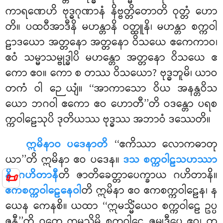
ကာရဏေဟိ ဗုဒ္ဓဂုဏာနံ နိဗ္ဗတ္တိတောတိ ဝုတ္တံ ဟော
တိ။ ပထဝီအာဒီနိ မဟန္တာနိ ဝတ္ထူနိ၊ မဟန္တာ စက္ကဝါ
ဠာဒယော အတ္တနော အတ္တနော ဝိသယေ ဧကေကာဝ၊
ဧဝံ သမ္မာသမ္ဗုဒ္ဓါပိ မဟန္တော အတ္တနော ဝိသယေ ဧ
ကော ဧဝ။ ကော စ တဿ ဝိသယော? ဗုဒ္ဓဘူမိ၊ ယာဝ
တကံ ဝါ ဉေယျံ။ ‘‘အာကာသော ဝိယ အနန္တဝိသ
ယော ဘဂဝါ ဧကော ဧဝ ဟောတီ’’တိ ဝဒန္တော ပရစ
က္ကဝါဠေသုပိ ဒုတိယဿ ဗုဒ္ဓဿ အဘာဝံ ဒဿေတိ။
ဣမိနာဝ ပဒေနာတိ
‘‘ဧကိဿာ လောကဓာတု
ယာ’’တိ ဣမိနာ ဧဝ ပဒေန။
ဒသ စက္ကဝါဠသဟဿာ
နိ ဂဟိတာနီ
တိ ဇာတိခေတ္တာပေက္ခာယ ဂဟိတာနိ။
📜
ဧကစက္ကဝါဠေနေဝါ
တိ ဣမိနာ ဧဝ ဧကစက္ကဝါဠေန၊ န
ယေန ကေနစိ။ ယထာ ‘‘ဣမသ္မိံယေဝ စက္ကဝါဠေ ဥပ္ပ
ဇ္ဇန္တီ’’တိ ဝုတ္တေ ဣမသ္မိမ္ပိ စက္ကဝါဠေ ဇမ္ဗုဒီပေ ဧဝ၊ တ