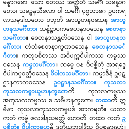
မန္နာဂမော၊ သော ဧတဿ အတ္ထီတိ သမင်္ဂီ၊ သမန္နာဂ
တော၊ သမဉ္ဇနသီလော ဝါ သမင်္ဂီ၊ ပုဗ္ဗဘာဂေ ဥပကရ
ဏသမုဒါယတော ပဘုတိ အာယူဟနဝသေန
အာယူ
ဟနသမင်္ဂီတာ၊
သန္နိဋ္ဌာပကစေတနာဝသေန
စေတနာ
သမင်္ဂိတာ
။ စေတနာသန္တတိဝသေန ဝါ
အာယူဟနသ
မင်္ဂိတာ၊
တံတံစေတနာက္ခဏဝသေန
စေတနာသမင်္
ဂီတာ
။ ကတူပစိတဿ အဝိပက္ကဝိပါကဿ ကမ္မဿ
ဝသေန
ကမ္မသမင်္ဂိတာ
။ ကမ္မေ ပန ဝိပစ္စိတုံ အာရဒ္ဓေ
ဝိပါကပ္ပဝတ္တိဝသေန
ဝိပါကသမင်္ဂိတာ
။ ကမ္မာဒီနံ ဥပဋ္
ဌာနကာလဝသေန
ဥပဋ္ဌာနသမင်္ဂိတာ။ ကုသလာ
ကုသလကမ္မာယူဟနက္ခဏေ
တိ ကုသလကမ္မဿ
အကုသလကမ္မဿ
စ သမီဟနက္ခဏေ။
တထာ
တိ ဣ
မိနာ ကုသလာကုသလကမ္မပဒံ အာကဍ္ဎတိ။ ယထာ
ကတံ ကမ္မံ ဖလဒါနသမတ္ထံ ဟောတိ၊ တထာ ကတံ
ဥ
ပစိတံ။ ဝိပါကာရဟ
န္တိ ဒုတိယဘဝါဒီသု ဝိပစ္စနာရဟံ။