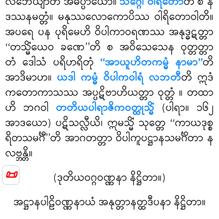
လဘေယျာတိ အဓိပ္ပာယော။
သဂ္ဂေါ ဝါရိတော
တိ စ နိ
ဒဿနမတ္တံ။ မနုဿလောကောပိဿ ဝါရိတောဝါတိ။
အပရေ ပန ပုရိမေဟိ ဝိပါကာဝရဏဿ အနုဒ္ဓဋတ္တာ
‘‘တသ္မိံယေဝ ခဏေ’’တိ စ အဝိသေသေန ဝုတ္တတ္တာ
တံ ဒေါသံ ပရိဟရိတုံ
‘‘အာယူဟိတကမ္မံ နာမာ’’
တိ
အာဒိမာဟ။
ယဒါ ကမ္မံ ဝိပါကဝါရံ လဘတီ
တိ ဣဒံ
ကတောကာသဿ အပ္ပဋိဗာဟိယတ္တာ ဝုတ္တံ
။ တထာ
ဟိ ဘဂဝါ
တတိယပါရာဇိကဝတ္ထုသ္မိံ
(ပါရာ။ ၁၆၂
အာဒယော) ပဋိသလ္လီယိ၊ ဣမသ္မိံ သုတ္တေ ‘‘ကာယဒုစ္စ
ရိတသမင်္ဂီ’’တိ အာဂတတ္တာ ဝိပါကူပဋ္ဌာနသမင်္ဂိတာ န
လဗ္ဘန္တိ။
📜
(ဒုတိယဝဂ္ဂဝဏ္ဏနာ နိဋ္ဌိတာ။)
အဋ္ဌာနပါဠိဝဏ္ဏနာယံ အနုတ္တာနတ္ထဒီပနာ နိဋ္ဌိတာ။