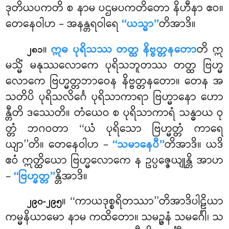
ဒုတိယပကတိ စ နာမ ပဌမပကတိတော နိဟီနာ ဧဝ။
တေနေဝါဟ – အနန္တရဝါရေ
‘‘ယသ္မာ’’
တိအာဒိ။
။
ဣဓ ပုရိသဿ တတ္ထ နိဗ္ဗတ္တနတော
တိ ဣ
၂၈၁
မသ္မိံ မနုဿလောကေ ပုရိသဘူတဿ တတ္ထ ဗြဟ္မ
လောကေ ဗြဟ္မတ္တဘာဝေန နိဗ္ဗတ္တနတော။ တေန အ
သတိပိ ပုရိသလိင်္ဂေ ပုရိသာကာရာ ဗြဟ္မာနော ဟော
န္တီတိ ဒဿေတိ။ တံယေဝ စ ပုရိသာကာရံ သန္ဓာယ ဝု
တ္တံ ဘဂဝတာ ‘‘ယံ ပုရိသော ဗြဟ္မတ္တံ ကာရေ
ယျာ’’တိ။ တေနေဝါဟ –
‘‘သမာနေပီ’’
တိအာဒိ။ ယဒိ
ဧဝံ ဣတ္ထိယော ဗြဟ္မလောကေ န ဥပ္ပဇ္ဇေယျုန္တိ အာဟ
–
‘‘ဗြဟ္မတ္တ’’
န္တိအာဒိ။
။ ‘‘ကာယဒုစ္စရိတဿာ’’တိအာဒိပါဠိယာ
၂၉၀-၂၉၅
ကမ္မနိယာမော နာမ ကထိတော။ သမဉ္ဇနံ သမင်္ဂေါ၊ သ