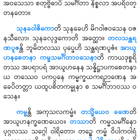
အဝသေသာ စတုဗ္ဗိဓာပိ သမင်္ဂိတာ နိစ္စလာ အပရိဝတ္
တနတော။
သုနခဝါဇိကော
တိ သုနခေဟိ မိဂဝါဇဝသေန ဝဇ
နသီလော၊ သုနခလုဒ္ဒကောတိ အတ္ထော။
တလသန္ထရ
ဏပူဇ
န္တိ ဘူမိတလဿ ပုပ္ဖေဟိ သန္ထရဏပူဇံ။
အာယူ
ဟနစေတနာ ကမ္မသမင်္ဂိတာဝသေနာ
တိ ကာယဒုစ္စရိ
တဿ အပရာပရံ အာယူဟနေန သန္နိဋ္ဌာပကစေတနာ
ယ တဿေဝ ပကပ္ပနေ ကမ္မက္ခယကရဉာဏေန အ
ခေပိတတ္တာ ယထူပစိတကမ္မုနာ စ သမင်္ဂိဘာဝဿ ဝ
သေန။
ကမ္မ
န္တိ အကုသလကမ္မံ။
တသ္မိံယေဝ ခဏေ
တိ
အာယူဟနက္ခဏေယေဝ။
တဿာ
တိ ကမ္မသမင်္ဂိနော
ပုဂ္ဂလဿ သဂ္ဂေါ ဝါရိတော၊ တဉ္စေ ကမ္မံ ဝိပါကဝါရံ