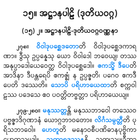
၁၅။ အဋ္ဌာနပါဠိ (ဒုတိယဝဂ္ဂ)
(၁၅) ၂။ အဋ္ဌာနပါဠိ-ဒုတိယဝဂ္ဂဝဏ္ဏနာ
။
ဝိဝါဒုပစ္ဆေဒတော
တိ
ဝိဝါဒုပစ္ဆေဒကာရ
၂၇၈
ဏာ။ ဒွီသု ဥပ္ပန္နေသု ယော ဝိဝါဒေါ ဘဝေယျ၊ တဿ
အနုပ္ပာဒေါယေဝေတ္ထ ဝိဝါဒုပစ္ဆေဒေါ။
ဧကသ္မိံ ဒီပေ
တိ
အာဒိနာ ဒီပန္တရေပိ ဧကဇ္ဈံ န ဥပ္ပဇ္ဇတိ၊ ပဂေဝ ဧကဒီ
ပေတိ ဒဿေတိ။
သောပိ ပရိဟာယေထာ
တိ စက္ကဝါ
ဠဿ ပဒေသေ ဧဝ ပဝတ္တိတဗ္ဗတ္တာ ပရိဟာယေယျ။
။
မနုဿတ္တ
န္တိ
မနုဿဘာဝေါ တဿေဝ
၂၇၉-၂၈၀
ပဗ္ဗဇ္ဇာဒိဂုဏာနံ ယောဂ္ဂဘာဝတော။
လိင်္ဂသမ္ပတ္တီ
တိ ပု
ရိသဘာဝေါ။
ဟေတူ
တိ မနောဝစီပဏိဓာနပုဗ္ဗိကာ
ဟေတုသမ္ပဒါ။
သတ္ထာရဒဿန
န္တိ သတ္ထုသမ္မုခီဘာ