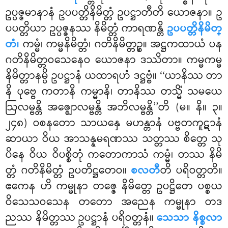
ဥပ္ပဇ္ဇမာနာနံ ဥပပတ္တိနိမိတ္တံ ဥပဋ္ဌာတီတိ ယောဇနာ။ ဥ
ပပတ္တိယာ ဥပ္ပဇ္ဇနဿ နိမိတ္တံ ကာရဏန္တိ
ဥပပတ္တိနိမိတ္
တံ၊
ကမ္မံ၊ ကမ္မနိမိတ္တံ၊ ဂတိနိမိတ္တဉ္စ။ အဋ္ဌကထာယံ ပန
ဂတိနိမိတ္တဝသေနေဝ ယောဇနာ ဒဿိတာ။ ကမ္မကမ္မ
နိမိတ္တာနမ္ပိ ဥပဋ္ဌာနံ ယထာရဟံ ဒဋ္ဌဗ္ဗံ။ ‘‘ယာနိဿ တာ
နိ ပုဗ္ဗေ ကတာနိ ကမ္မာနိ၊ တာနိဿ တသ္မိံ သမယေ
ဩလမ္ဗန္တိ အဇ္ဈောလမ္ဗန္တိ အဘိလမ္ဗန္တိ’’တိ (မ။ နိ။ ၃။
၂၄၈) ဝစနတော သာယနှေ မဟန္တာနံ ပဗ္ဗတကူဋာနံ
ဆာယာ ဝိယ အာသန္နမရဏဿ သတ္တဿ စိတ္တေ သု
ပိနေ ဝိယ ဝိပစ္စိတုံ ကတောကာသံ ကမ္မံ၊ တဿ နိမိ
တ္တံ ဂတိနိမိတ္တံ ဥပတိဋ္ဌတေဝ။
စလတီ
တိ ပရိဝတ္တတိ။
ဧကေန ဟိ ကမ္မုနာ တဇ္ဇေ နိမိတ္တေ ဥပဋ္ဌိတေ ပစ္စယ
ဝိသေသဝသေန တတော အညေန ကမ္မုနာ တဒ
ညဿ နိမိတ္တဿ ဥပဋ္ဌာနံ ပရိဝတ္တနံ။
သေသာ နိစ္စလာ