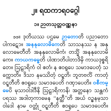
၂။ ရထကာရဝဂ္ဂေါ
၁။ ဉာတသုတ္တဝဏ္ဏနာ
။ ဒုတိယဿ
ပဌမေ
ဉာတော
တိ ပညာတော
၁၁
ပါကဋော။
အနနုလောမိကေ
တိ သာသနဿ န အနု
လောမေတီတိ အနနုလောမိကံ၊ တသ္မိံ အနနုလောမိ
ကေ။
ကာယကမ္မေ
တိ ပါဏာတိပါတာဒိမှိ ကာယဒုစ္စရိ
တေ။ ဩဠာရိကံ ဝါ ဧတံ၊ န ဧဝရူပေ သမာဒပေတုံ သ
က္ကောတိ။ ဒိသာ နမဿိတုံ ဝဋ္ဋတိ၊ ဘူတဗလိံ ကာတုံ
ဝဋ္ဋတီတိ ဧဝရူပေ သမာဒပေတိ ဂဏှာပေတိ။
ဝစီကမ္
မေ
ပိ မုသာဝါဒါဒီနိ ဩဠာရိကာနိ၊ အတ္တနော သန္တကံ
ပရဿ အဒါတုကာမေန ‘‘နတ္ထီ’’တိ အယံ ဝဉ္စနမုသာ
ဝါဒေါ နာမ ဝတ္တုံ ဝဋ္ဋတီတိ ဧဝရူပေ သမာဒပေတိ။