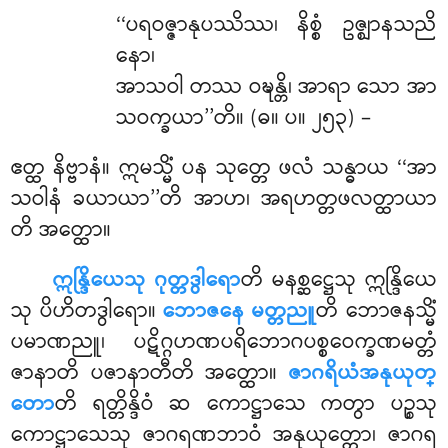
‘‘ပရဝဇ္ဇာနုပဿိဿ၊ နိစ္စံ ဥဇ္ဈာနသညိ
နော၊
အာသဝါ တဿ ဝဍ္ဎန္တိ၊ အာရာ သော အာ
သဝက္ခယာ’’တိ။ (ဓ။ ပ။ ၂၅၃) –
ဧတ္ထ နိဗ္ဗာနံ။ ဣမသ္မိံ ပန သုတ္တေ ဖလံ သန္ဓာယ ‘‘အာ
သဝါနံ ခယာယာ’’တိ အာဟ၊ အရဟတ္တဖလတ္ထာယာ
တိ အတ္ထော။
ဣန္ဒြိယေသု ဂုတ္တဒွါရော
တိ မနစ္ဆဋ္ဌေသု ဣန္ဒြိယေ
သု ပိဟိတဒွါရော။
ဘောဇနေ မတ္တညူ
တိ ဘောဇနသ္မိံ
ပမာဏညူ၊ ပဋိဂ္ဂဟဏပရိဘောဂပစ္စဝေက္ခဏမတ္တံ
ဇာနာတိ ပဇာနာတီတိ အတ္ထော။
ဇာဂရိယံ
အနုယုတ္
တော
တိ ရတ္တိန္ဒိဝံ ဆ ကောဋ္ဌာသေ ကတွာ ပဉ္စသု
ကောဋ္ဌာသေသု ဇာဂရဏဘာဝံ အနုယုတ္တော၊ ဇာဂရ