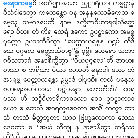
မနောကမ္မေ
ပိ အဘိဇ္ဈာဒယော ဩဠာရိကာ၊ ကမ္မဋ္ဌာနံ
ဝိသံဝါဒေတွာ ကထေန္တော ပန အနနုလောမိကေသု ဓ
မ္မေသု သမာဒပေတိ နာမ ဒက္ခိဏဝိဟာရဝါသိတ္ထေ
ရော ဝိယ။ တံ ကိရ ထေရံ ဧကော ဥပဋ္ဌာကော အမစ္စ
ပုတ္တော ဥပသင်္ကမိတွာ ‘‘မေတ္တာယန္တေန ပဌမံ ကီဒိ
သေ ပုဂ္ဂလေ မေတ္တာယိတဗ္ဗ’’န္တိ ပုစ္ဆိ။ ထေရော သဘာ
ဂဝိသဘာဂံ အနာစိက္ခိတွာ ‘‘ပိယပုဂ္ဂလေ’’တိ အာဟ။
တဿ စ ဘရိယာ ပိယာ ဟောတိ မနာပါ၊ သော တံ
အာရဗ္ဘ မေတ္တာယန္တော ဥမ္မာဒံ ပါပုဏိ။ ကထံ ပနေသ
ဗဟုဇနအဟိတာယ ပဋိပန္နော ဟောတီတိ? ဧဝရူ
ပဿ ဟိ သဒ္ဓိဝိဟာရိကာဒယော စေဝ ဥပဋ္ဌာကာဒ
ယော စ တေသံ အာရက္ခဒေဝတာ အာဒိံ ကတွာ တာ
သံ တာသံ မိတ္တဘူတာ ယာဝ ဗြဟ္မလောကာ
သေသ
ဒေဝတာ စ ‘‘အယံ ဘိက္ခု န အဇာနိတွာ ကရိဿ
တီ’’တိ
တေန ကတမေဝ ကရောန္တိ၊ ဧဝမေသ ဗဟုဇန