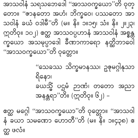
အာသဝါနံ သရသဘေဒေါ ‘‘အာသဝက္ခယော’’တိ ဝုတ္
တော။ ‘‘ဇာနတော အဟံ၊ ဘိက္ခဝေ၊ ပဿတော
အာ
သဝါနံ ခယံ ဝဒါမီ’’တိ (မ။ နိ။ ၁။၁၅၊ သံ။ နိ။ ၂။၂၃၊
ဣတိဝု။ ၁၀၂) ဧတ္ထ
အာသဝပ္ပဟာနံ အာသဝါနံ အစ္စန္တ
က္ခယော အသမုပ္ပာဒေါ ခီဏာကာရော နတ္ထိဘာဝေါ
‘‘အာသဝက္ခယော’’တိ ဝုတ္တော။
‘‘သေခဿ သိက္ခမာနဿ၊ ဥဇုမဂ္ဂါနုသာ
ရိနော၊
ခယသ္မိံ ပဌမံ ဉာဏံ၊ တတော အညာ
အနန္တရာ’’တိ။ (ဣတိဝု။ ၆၂) –
ဧတ္ထ မဂ္ဂေါ ‘‘အာသဝက္ခယော’’တိ ဝုတ္တော။ ‘‘အာသဝါ
နံ ခယာ သမဏော ဟောတီ’’တိ (မ။ နိ။ ၁။၄၃၈) ဧ
တ္ထ ဖလံ။