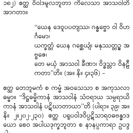
၁၈၂) ဧတ္ထ ဝိဝါဒမူလဘူတာ ကိလေသာ အာသဝါတိ
အာဂတာ။
‘‘ယေန
ဒေဝူပပတျဿ၊ ဂန္ဓဗ္ဗော ဝါ ဝိဟ
င်္ဂမော၊
ယက္ခတ္တံ ယေန ဂစ္ဆေယျံ၊ မနုဿတ္တဉ္စ အ
ဗ္ဗဇေ၊
တေ မယှံ အာသဝါ ခီဏာ၊ ဝိဒ္ဓသ္တာ ဝိနဠီ
ကတာ’’တိ။ (အ။ နိ။ ၄။၃၆) –
ဧတ္ထ တေဘူမကံ စ ကမ္မံ အဝသေသာ စ အကုသလာ
ဓမ္မာ။ ‘‘ဒိဋ္ဌဓမ္မိကာနံ အာသဝါနံ သံဝရာယ သမ္ပရာယိ
ကာနံ အာသဝါနံ ပဋိဃာတာယာ’’တိ (ပါရာ။ ၃၉၊ အ။
နိ။ ၂။၂၀၂-၂၃၀) ဧတ္ထ ပရူပဝါဒဝိပ္ပဋိသာရဝဓဗန္ဓာဒ
ယော စေဝ အပါယဒုက္ခဘူတာ စ နာနပ္ပကာရာ ဥပဒ္ဒ