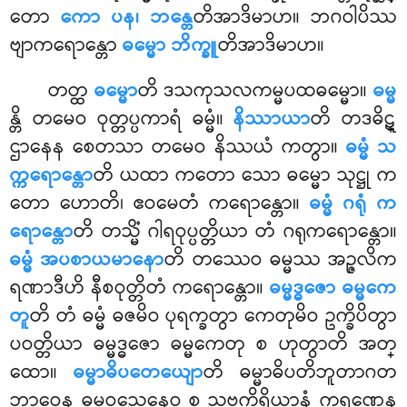
တော
ကော ပန၊ ဘန္တေ
တိအာဒိမာဟ။ ဘဂဝါပိဿ
ဗျာကရောန္တော
ဓမ္မော ဘိက္ခူ
တိအာဒိမာဟ။
တတ္ထ
ဓမ္မော
တိ ဒသကုသလကမ္မပထဓမ္မော။
ဓမ္မ
န္တိ တမေဝ ဝုတ္တပ္ပကာရံ ဓမ္မံ။
နိဿာယာ
တိ တဒဓိဋ္
ဌာနေန စေတသာ တမေဝ နိဿယံ ကတွာ။
ဓမ္မံ သ
က္ကရောန္တော
တိ ယထာ ကတော သော ဓမ္မော သုဋ္ဌု က
တော ဟောတိ၊ ဧဝမေတံ ကရောန္တော။
ဓမ္မံ ဂရုံ က
ရောန္တော
တိ တသ္မိံ ဂါရဝုပ္ပတ္တိယာ တံ ဂရုကရောန္တော။
ဓမ္မံ အပစာယမာနော
တိ တဿေဝ ဓမ္မဿ အဉ္ဇလိက
ရဏာဒီဟိ နီစဝုတ္တိတံ ကရောန္တော။
ဓမ္မဒ္ဓဇော ဓမ္မကေ
တူ
တိ တံ ဓမ္မံ ဓဇမိဝ ပုရက္ခတွာ ကေတုမိဝ ဥက္ခိပိတွာ
ပဝတ္တိယာ ဓမ္မဒ္ဓဇော ဓမ္မကေတု စ ဟုတွာတိ အတ္
ထော။
ဓမ္မာဓိပတေယျော
တိ ဓမ္မာဓိပတိဘူတာဂတ
ဘာဝေန ဓမ္မဝသေနေဝ စ သဗ္ဗကိရိယာနံ ကရဏေန