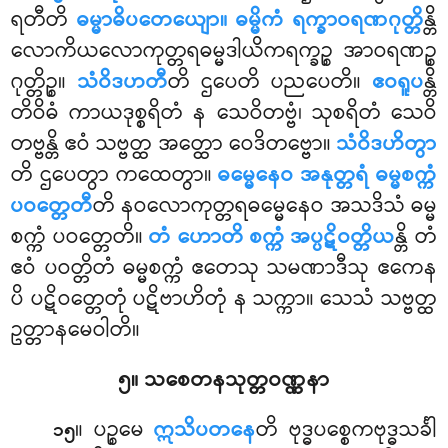
ရတီတိ
ဓမ္မာဓိပတေယျော။ ဓမ္မိကံ ရက္ခာဝရဏဂုတ္တိ
န္တိ
လောကိယလောကုတ္တရဓမ္မဒါယိကရက္ခဉ္စ အာဝရဏဉ္စ
ဂုတ္တိဉ္စ။
သံဝိဒဟတီ
တိ ဌပေတိ ပညပေတိ။
ဧဝရူပ
န္တိ
တိဝိဓံ ကာယဒုစ္စရိတံ န သေဝိတဗ္ဗံ၊ သုစရိတံ သေဝိ
တဗ္ဗန္တိ ဧဝံ သဗ္ဗတ္ထ အတ္ထော ဝေဒိတဗ္ဗော။
သံဝိဒဟိတွာ
တိ ဌပေတွာ ကထေတွာ။
ဓမ္မေနေဝ အနုတ္တရံ ဓမ္မစက္ကံ
ပဝတ္တေတီ
တိ နဝလောကုတ္တရဓမ္မေနေဝ အသဒိသံ ဓမ္မ
စက္ကံ ပဝတ္တေတိ။
တံ ဟောတိ စက္ကံ အပ္ပဋိဝတ္တိယ
န္တိ တံ
ဧဝံ ပဝတ္တိတံ ဓမ္မစက္ကံ ဧတေသု သမဏာဒီသု ဧကေန
ပိ ပဋိဝတ္တေတုံ ပဋိဗာဟိတုံ န သက္ကာ။ သေသံ သဗ္ဗတ္ထ
ဥတ္တာနမေဝါတိ။
၅။ သစေတနသုတ္တဝဏ္ဏနာ
။ ပဉ္စမေ
ဣသိပတနေ
တိ ဗုဒ္ဓပစ္စေကဗုဒ္ဓသင်္ခါ
၁၅