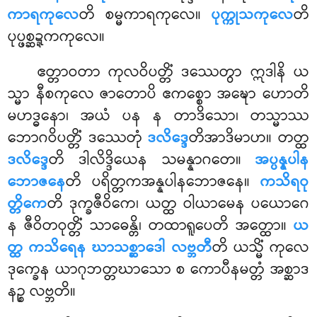
ကာရကုလေ
တိ စမ္မကာရကုလေ။
ပုက္ကုသကုလေ
တိ
ပုပ္ဖစ္ဆဍ္ဍကကုလေ။
ဧတ္တာဝတာ ကုလဝိပတ္တိံ ဒဿေတွာ ဣဒါနိ ယ
သ္မာ နီစကုလေ ဇာတောပိ ဧကစ္စော အဍ္ဎော ဟောတိ
မဟဒ္ဓနော၊ အယံ ပန န တာဒိသော၊ တသ္မာဿ
ဘောဂဝိပတ္တိံ ဒဿေတုံ
ဒလိဒ္ဒေ
တိအာဒိမာဟ။ တတ္ထ
ဒလိဒ္ဒေ
တိ ဒါလိဒ္ဒိယေန သမန္နာဂတေ။
အပ္ပန္နပါန
ဘောဇနေ
တိ ပရိတ္တကအန္နပါနဘောဇနေ။
ကသိရဝု
တ္တိကေ
တိ
ဒုက္ခဇီဝိကေ၊ ယတ္ထ ဝါယာမေန ပယောဂေ
န ဇီဝိတဝုတ္တိံ သာဓေန္တိ၊ တထာရူပေတိ အတ္ထော။
ယ
တ္ထ ကသိရေန ဃာသစ္ဆာဒေါ လဗ္ဘတီ
တိ ယသ္မိံ ကုလေ
ဒုက္ခေန ယာဂုဘတ္တဃာသော စ ကောပီနမတ္တံ အစ္ဆာဒ
နဉ္စ လဗ္ဘတိ။