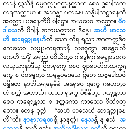
တာနံ ဣသီနံ ဓမ္မစက္ကပ္ပဝတ္တနတ္ထာယ စေဝ ဥပေါသထ
ကရဏတ္ထာယ
စ အာဂန္တွာ ပတနေ၊ သန္နိပါတဋ္ဌာနေတိ
အတ္ထော။ ပဒနေတိပိ ပါဌော၊ အယမေဝ အတ္ထော။
မိဂ
ဒါယေ
တိ
မိဂါနံ အဘယတ္ထာယ ဒိန္နေ။
ဆဟိ မာသေ
ဟိ ဆာရတ္တူနေဟီ
တိ သော ကိရ ရညာ အာဏတ္တဒိဝ
သေယေဝ
သဗ္ဗူပကရဏာနိ သဇ္ဇေတွာ အန္တေဝါသိ
ကေဟိ သဒ္ဓိံ အရညံ ပဝိသိတွာ ဂါမဒွါရဂါမမဇ္ဈဒေဝကု
လသုသာနာဒီသု ဌိတရုက္ခေ စေဝ ဈာမပတိတသုက္ခရု
က္ခေ စ ဝိဝဇ္ဇေတွာ သမ္ပန္နပဒေသေ ဌိတေ သဗ္ဗဒေါသဝိ
ဝဇ္ဇိတေ နာဘိအရနေမီနံ အနုရူပေ ရုက္ခေ ဂဟေတွာ
တံ စက္ကံ အကာသိ။ တဿ ရုက္ခေ ဝိစိနိတွာ ဂဏှန္တဿ
စေဝ ကရောန္တဿ စ ဧတ္တကော ကာလော ဝီတိဝတ္
တော။ တေန ဝုတ္တံ – ‘‘ဆဟိ မာသေဟိ ဆာရတ္တူနေ
ဟီ’’တိ။
နာနာကရဏ
န္တိ နာနတ္တံ။
နေသ
န္တိ န ဧသံ။
အ
တ္ထေသ
န္တိ အတ္ထိ ဧသံ။
အဘိသင်္ခါရဿ ဂတီ
တိ ပယော