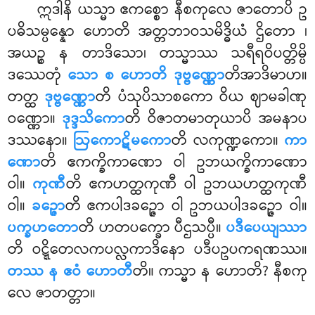
ဣဒါနိ ယသ္မာ ဧကစ္စော နီစကုလေ ဇာတောပိ ဥ
ပဓိသမ္ပန္နော ဟောတိ အတ္တဘာဝသမိဒ္ဓိယံ ဌိတော
၊
အယဉ္စ န တာဒိသော၊ တသ္မာဿ သရီရဝိပတ္တိမ္ပိ
ဒဿေတုံ
သော စ ဟောတိ ဒုဗ္ဗဏ္ဏော
တိအာဒိမာဟ။
တတ္ထ
ဒုဗ္ဗဏ္ဏော
တိ ပံသုပိသာစကော ဝိယ ဈာမခါဏု
ဝဏ္ဏော။
ဒုဒ္ဒသိကော
တိ ဝိဇာတမာတုယာပိ အမနာပ
ဒဿနော။
ဩကောဋိမကော
တိ လကုဏ္ဍကော။
ကာ
ဏော
တိ ဧကက္ခိကာဏော ဝါ ဥဘယက္ခိကာဏော
ဝါ။
ကုဏီ
တိ ဧကဟတ္ထကုဏီ ဝါ ဥဘယဟတ္ထကုဏီ
ဝါ။
ခဉ္ဇော
တိ ဧကပါဒခဉ္ဇော ဝါ ဥဘယပါဒခဉ္ဇော ဝါ။
ပက္ခဟတော
တိ ဟတပက္ခော ပီဌသပ္ပီ။
ပဒီပေယျဿာ
တိ ဝဋ္ဋိတေလကပလ္လကာဒိနော ပဒီပဥပကရဏဿ။
တဿ န ဧဝံ ဟောတီ
တိ။ ကသ္မာ န ဟောတိ? နီစကု
လေ ဇာတတ္တာ။