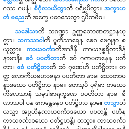
ဂဿ ဂမနံ။
စိင်္ဂုလာယိတွာ
တိ ပရိဗ္ဘမိတွာ။
အက္ခာဟ
တံ မညေ
တိ အက္ခေ ပဝေသေတွာ ဌပိတမိဝ။
သဒေါသာ
တိ သဂဏ္ဍာ ဥဏ္ဏတောဏတဋ္ဌာနယု
တ္တာ။
သကသာဝါ
တိ ပူတိသာရေန စေဝ ဖေဂ္ဂုနာ စ
ယုတ္တာ။
ကာယဝင်္ကာ
တိအာဒီနိ ကာယဒုစ္စရိတာဒီနံ
နာမာနိ။
ဧဝံ ပပတိတာ
တိ ဧဝံ ဂုဏပတနေန ပတိ
တာ။
ဧဝံ ပတိဋ္ဌိတာ
တိ ဧဝံ ဂုဏေဟိ ပတိဋ္ဌိတာ။ တ
တ္ထ လောကိယမဟာဇနာ ပပတိတာ နာမ၊ သောတာပ
န္နာဒယော ပတိဋ္ဌိတာ နာမ။ တေသုပိ ပုရိမာ တယော
ကိလေသာနံ သမုဒါစာရက္ခဏေ ပပတိတာ နာမ၊ ခီ
ဏာသဝါ ပန ဧကန္တေနေဝ ပတိဋ္ဌိတာ နာမ။
တသ္မာ
တိ
ယသ္မာ အပ္ပဟီနကာယဝင်္ကာဒယော ပပတန္တိ၊ ပဟီန
ကာယဝင်္ကာဒယော ပတိဋ္ဌဟန္တိ၊ တသ္မာ။ ကာယဝင်္ကာ