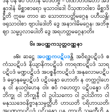
ဒီနံ ပန ဧဝံ ပဟာနံ ဝေဒိတဗ္ဗံ – ပါဏာတိပါတော အဒိ
န္နာဒါနံ မိစ္ဆာစာရော မုသာဝါဒေါ ပိသုဏာဝါစာ မိစ္ဆာဒိ
ဋ္ဌီတိ ဣမေ တာဝ ဆ သောတာပတ္တိမဂ္ဂေန ပဟီယန္တိ၊
ဖရုသာဝါစာ ဗျာပါဒေါတိ ဒွေ အနာဂါမိမဂ္ဂေန၊ အဘိဇ္
ဈာ သမ္ဖပ္ပလာပေါတိ ဒွေ အရဟတ္တမဂ္ဂေနာတိ။
၆။ အပဏ္ဏကသုတ္တဝဏ္ဏနာ
။ ဆဋ္ဌေ
အပဏ္ဏကပဋိပဒ
န္တိ အဝိရဒ္ဓပဋိပဒံ ဧ
၁၆
ကံသပဋိပဒံ နိယျာနိကပဋိပဒံ ကာရဏပဋိပဒံ သာရ
ပဋိပဒံ မဏ္ဍပဋိပဒံ အပစ္စနီကပဋိပဒံ အနုလောမပဋိပ
ဒံ
ဓမ္မာနုဓမ္မပဋိပဒံ ပဋိပန္နော ဟောတိ၊ န တက္ကဂ္ဂါဟေ
န ဝါ နယဂ္ဂါဟေန ဝါ။ ဧဝံ ဂဟေတွာ ပဋိပန္နော ဟိ
ဘိက္ခု ဝါ ဘိက္ခုနီ ဝါ ဥပါသကော ဝါ ဥပါသိကာ ဝါ
မနုဿဒေဝနိဗ္ဗာနသမ္ပတ္တီဟိ ဟာယတိ ပရိဟာယတိ၊
အပဏ္ဏကပဋိပဒံ
ပဋိပန္နော ပန တာဟိ သမ္ပတ္တီဟိ န