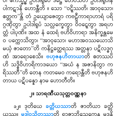
ပံ၊ ဧကသ္မိဉ္စ ဥပါဒါရူပေ ဒိဋ္ဌေ တေဝီသတိ ဥပါဒါရူပါနိ
ပါကဋာနိ ဟောန္တီတိ
။ သော ‘‘ဝဋ္ဋိဿတိ၊ အာဝုသော၊
ဧတ္တက’’န္တိ တံ ဥယျောဇေတွာ ကဗဠီကာရာဟာရံ ပရိ
ဂ္ဂဏှိတွာ ဥပါဒါရူပံ သလ္လက္ခေတွာ ဝိဝဋ္ဋေတွာ အရဟ
တ္တံ ပါပုဏိ။ အထ နံ ထေရံ ဗဟိဝိဟာရာ အနိက္ခန္တမေ
ဝ ပက္ကောသိတွာ၊ ‘‘အာဝုသော၊ မဟာအဝဿယောသိ
မယှံ ဇာတော’’တိ ကနိဋ္ဌတ္ထေရဿ အတ္တနာ ပဋိလဒ္ဓဂု
ဏံ အာရောစေသိ။
ဗဟုဇနဟိတာယာ
တိ ဧတဿပိ
ဟိ သဒ္ဓိဝိဟာရိကာဒယော ‘‘အယံ န အဇာနိတွာ က
ရိဿတီ’’တိ တေန ကတမေဝ ကရောန္တီတိ ဗဟုဇနဟိ
တာယ ပဋိပန္နော နာမ ဟောတီတိ။
၂။ သာရဏီယသုတ္တဝဏ္ဏနာ
။ ဒုတိယေ
ခတ္တိယဿာ
တိ ဇာတိယာ ခတ္တိ
၁၂
ယဿ။
မုဒ္ဓါဝသိတ္တဿာ
တိ ရာဇာဘိသေကေန မုဒ္ဓနိ