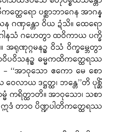
ံ ဥပေါသထဒိဝသေ စတုပစ္စယသန္တော
ိကတ္ထေရော ပစ္ဆာဘာဂေန အာဂန္
ဍာသေန ဂဏှန္တော ဝိယ ဍံသိ။ ထေရော
 ဂေါနသံ ဂဟေတွာ ထဝိကာယ ပက္ခိ
အရုဏုဂ္ဂမနဉ္စ ဝိသံ ဝိက္ခမ္ဘေတွာ
ဝိပဝိသနဉ္စ ဓမ္မကထိကတ္ထေရဿ
 – ‘‘အာဝုသော ဧကော မေ စော
ေလာယ ဒဋ္ဌတ္ထ၊ ဘန္တေ’’တိ ပုစ္ဆိံ
္မံ ကရိတ္ထာတိ။ အာဝုသော၊ သစာ
။ ဣဒံ တာဝ ပိဏ္ဍပါတိကတ္ထေရဿ