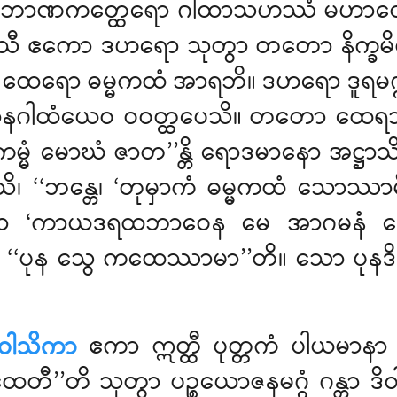
ဇာတကဘာဏကတ္ထေရော ဂါထာသဟဿံ မဟာ
သီ ဧကော
ဒဟရော သုတွာ တတော နိက္ခ
ဏေ ထေရော ဓမ္မကထံ အာရဘိ။ ဒဟရော ဒူရ
ဝသာနဂါထံယေဝ ဝဝတ္ထပေသိ။ တတော ထေရ
မံ မောဃံ ဇာတ’’န္တိ ရောဒမာနော အဋ္ဌ
ိ၊ ‘‘ဘန္တေ၊ ‘တုမှာကံ ဓမ္မကထံ သောဿ
 ‘ကာယဒရထဘာဝေန မေ အာဂမနံ မောဃံ
 ‘‘ပုန သွေ ကထေဿာမာ’’တိ။ သော ပု
ိဝါသိကာ
ဧကာ ဣတ္ထီ ပုတ္တကံ ပါယမ
ီ’’တိ သုတွာ ပဉ္စယောဇနမဂ္ဂံ ဂန္တွာ