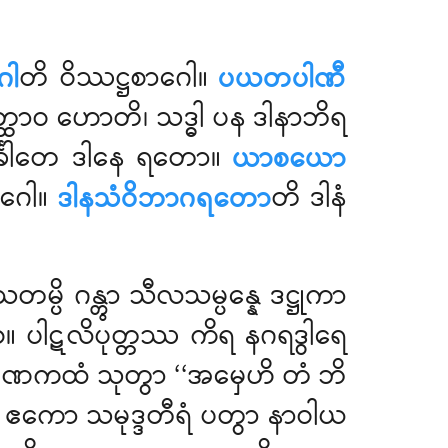
ေါ
တိ ဝိဿဋ္ဌစာဂေါ။
ပယတပါဏီ
ောဝ ဟောတိ၊ သဒ္ဓါ ပန ဒါနာဘိရ
်္ခါတေ ဒါနေ ရတော။
ယာစယော
ဂေါ။
ဒါနသံဝိဘာဂရတော
တိ ဒါနံ
တမ္ပိ ဂန္တွာ သီလသမ္ပန္နေ ဒဋ္ဌုကာ
။ ပါဋလိပုတ္တဿ ကိရ နဂရဒွါရေ
ုဏကထံ သုတွာ ‘‘အမှေဟိ တံ ဘိ
ာသိ။ ဧကော သမုဒ္ဒတီရံ ပတွာ နာဝါယ