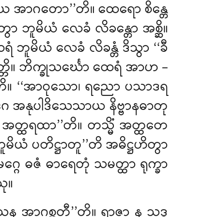
္ထာယ အာဂတော’’တိ။ ထေရော စိန္တေ
တွာ ဘူမိယံ လေခံ လိခန္တော အစ္ဆိ။
ံ ဘူမိယံ လေခံ လိခန္တံ ဒိသွာ ‘‘ခီ
္တိ။ ဘိက္ခုသင်္ဃော ထေရံ အာဟ –
’’တိ။ ‘‘အာဝုသော၊ ရညော ပသာဒရ
ေ အနုပါဒိသေသာယ နိဗ္ဗာနဓာတု
်္ကံ အတ္ထရထာ’’တိ။ တသ္မိံ အတ္ထတေ
ိယံ ပတိဋ္ဌာတူ’’တိ အဓိဋ္ဌဟိတွာ
္ဂေ ဓဇံ ဓာရေတုံ သမတ္ထာ ရုက္ခာ
သု။
ေန အာဂစ္ဆတီ’’တိ။ ရာဇာ န သဒ္ဒ