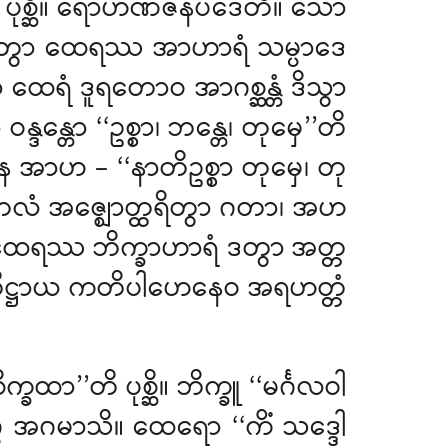
န္တိ ပုစ္ဆိ။ ရောဟဏဇနပဒေတိ။ သော
ဟေတွာ ထေရဿ အာဟာရံ သမ္ပာဒေ
 ထေရံ ဒူရတောဝ အာဂစ္ဆန္တံ ဒိသွာ
န္တော ‘‘ဥစ္စာ၊ ဘန္တေ၊ တုမှေ’’တိ
ာဟ – ‘‘နာတိဥစ္စာ တုမှေ၊ တု
တလံ အဇ္ဈောတ္ထရိတွာ ဂတာ၊ အဟ
ော ထေရဿ ဘိက္ခာဟာရံ ဒတွာ အတ္တ
ိဋ္ဌာယ ကတိပါဟေနေဝ အရဟတ္တံ
ခထာ’’တိ ပုစ္ဆိ။ ဘိက္ခူ ‘‘မင်္ဂလဝါ
ံ အဂမာသိ။ ထေရော ‘‘ကိံ သဒ္ဒေါ