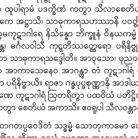
ွာ ထူပါရာမံ ပဒက္ခိဏံ ကတွာ သိလာစေတ
တ္ထကေ အဋ္ဌာသိ၊ သာဓုကာရသဟဿာနိ ပဝတ္တ
ာဂါရေ နိသိန္နော ဘိက္ခူနံ ဝိနယကမ္မံ ကရ
္တေ၊ မင်္ဂလဝါသီ ကုဋ္ဋတိဿတ္ထေရော ပရိနိဗ္
 သာဓုကာရသဒ္ဒေါတိ။ အာဝုသော၊ ပုညဝ
အာကာသေနေဝ အာဂန္တွာ တံ ကူဋာဂါရံ ပဝ
ိနိဗ္ဗာယိ။ ရာဇာ ဂန္ဓပုပ္ဖစုဏ္ဏာနိ အာဒ
ိံ ခဏေ ကူဋာဂါရံ ဩတရိတွာ ပထဝိယံ ပတိဋ
ေတွာ စေတိယံ အကာသိ။ ဧဝရူပါ သီလဝန္တာ
ာဂတပ္ပဝေဒိတံ သဒ္ဓမ္မံ သောတုကာမော