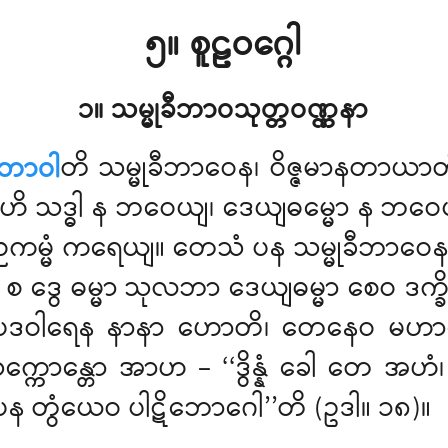
၅။ စူဠဝဂ္ဂေါ
၁။ သမ္မုခီဘာဝသုတ္တဝဏ္ဏနာ
ခီဘာဝါ
တိ သမ္မုခီဘာဝေန၊ ဝိဇ္ဇမာနတာယာ
ဟိ သဒ္ဓါ န ဘဝေယျ၊ ဒေယျဓမ္မော န ဘဝေယျ
ကမ္မံ ကရေယျ။ တေသံ ပန သမ္မုခီဘာဝေန သ
 စ ဒွေ
ဓမ္မာ သုလဘာ ဒေယျဓမ္မာ စေဝ ဒက္ခိ
ပဒဝါရေန နာနာ ဟောတိ၊ တေနေဝ မဟာမေ
ောန္တော အာဟ – ‘‘ဒွိန္နံ ခေါ တေ အဟံ၊
ပန တွံယေဝ ပါဋိဘောဂေါ’’တိ (ဥဒါ။ ၁၈)။