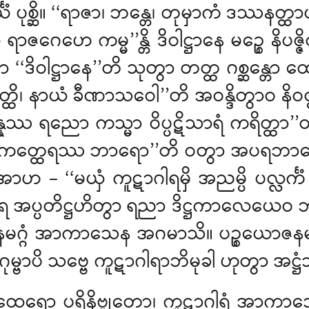
ဃံ ပုစ္ဆိ။ ‘‘ရာဇာ၊ ဘန္တေ၊ တုမှာကံ ဒဿနတ
ဂေဟေ ကမ္မ’’န္တိ ဒိဝါဋ္ဌာနေ မဉ္စေ နိပဇ္ဇိ
‘‘ဒိဝါဋ္ဌာနေ’’တိ သုတွာ တတ္ထ ဂစ္ဆန္တော ထေရ
ထိ၊ နာယံ ခီဏာသဝေါ’’တိ အဝန္ဒိတွာဝ နိဝတ
္နဿ ရညော ကသ္မာ ဝိပ္ပဋိသာရံ ကရိတ္ထာ
လ္လကတ္ထေရဿ ဘာရော’’တိ ဝတွာ အပရဘာဂ
ံ အာဟ – ‘‘မယှံ ကူဋာဂါရမှိ အညမ္ပိ ပလ္လင
ေ အပ္ပတိဋ္ဌဟိတွာ ရညာ ဒိဋ္ဌကာလေယေဝ ဘူမ
ာဇနမဂ္ဂံ အာကာသေန အဂမာသိ။ ပဉ္စယောဇနမဂ
မ္ဗာပိ သဗ္ဗေ ကူဋာဂါရာဘိမုခါ ဟုတွာ အဋ္ဌံ
‘ထေရော ပရိနိဗ္ဗုတော၊ ကူဋာဂါရံ အာကာသ