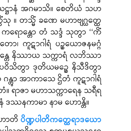
ိယဋ္ဌာနံ အဂမာသိ။ စေတိယံ သဟ
ိံသု
။ တသ္မိံ ခဏေ မဟာဗျဂ္ဃတ္ထေ
ောန္တော တံ သဒ္ဒံ သုတွာ ‘‘ကိံ
ဗုတော၊ ကူဋာဂါရံ ပဉ္စယောဇနမဂ္ဂံ
န္တေ နိဿာယ
သက္ကာရံ လဘိဿာ
ိသိတွာ ဒုတိယမဉ္စေ နိသီဒိတွာ
ါယ ဂန္တွာ အာကာသေ ဌိတံ ကူဋာဂါရံ
္ဌိတံ။ ရာဇာ မဟာသက္ကာရေန သရီရ
နံ ဒဿနကာမာ နာမ ဟောန္တိ။
 ဟောတိ
ပိဏ္ဍပါတိကတ္ထေရာဒယော