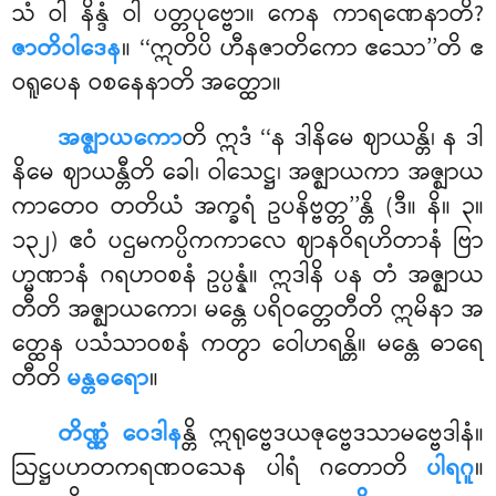
သံ ဝါ နိန္ဒံ ဝါ ပတ္တပုဗ္ဗော။ ကေန ကာရဏေနာတိ?
ဇာတိဝါဒေန
။ ‘‘ဣတိပိ ဟီနဇာတိကော ဧသော’’တိ ဧ
ဝရူပေန ဝစနေနာတိ အတ္ထော။
အဇ္ဈာယကော
တိ ဣဒံ ‘‘န ဒါနိမေ ဈာယန္တိ၊ န ဒါ
နိမေ ဈာယန္တီတိ ခေါ၊ ဝါသေဋ္ဌ၊ အဇ္ဈာယကာ အဇ္ဈာယ
ကာတေဝ တတိယံ အက္ခရံ ဥပနိဗ္ဗတ္တ’’န္တိ (ဒီ။ နိ။ ၃။
၁၃၂) ဧဝံ ပဌမကပ္ပိကကာလေ ဈာနဝိရဟိတာနံ ဗြာ
ဟ္မဏာနံ ဂရဟဝစနံ ဥပ္ပန္နံ။ ဣဒါနိ ပန တံ အဇ္ဈာယ
တီတိ အဇ္ဈာယကော၊ မန္တေ ပရိဝတ္တေတီတိ ဣမိနာ အ
တ္ထေန ပသံသာဝစနံ ကတွာ ဝေါဟရန္တိ။ မန္တေ ဓာရေ
တီတိ
မန္တဓရော
။
တိဏ္ဏံ ဝေဒါန
န္တိ ဣရုဗ္ဗေဒယဇုဗ္ဗေဒသာမဗ္ဗေဒါနံ။
ဩဋ္ဌပဟတကရဏဝသေန ပါရံ ဂတောတိ
ပါရဂူ
။