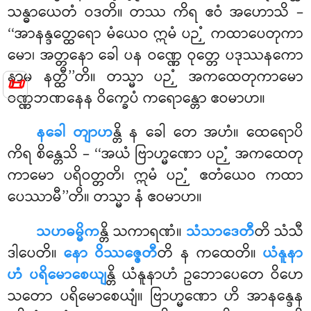
သန္ဓာယေတံ ဝဒတိ။ တဿ ကိရ ဧဝံ အဟောသိ –
‘‘အာနန္ဒတ္ထေရော မံယေဝ ဣမံ ပဉှံ ကထာပေတုကာ
မော၊ အတ္တနော ခေါ ပန ဝဏ္ဏေ ဝုတ္တေ ပဒုဿနကော
နာမ နတ္ထီ’’တိ။ တသ္မာ ပဉှံ အကထေတုကာမော
📜
ဝဏ္ဏဘဏနေန ဝိက္ခေပံ ကရောန္တော ဧဝမာဟ။
န
ခေါ တျာဟ
န္တိ န ခေါ တေ အဟံ။ ထေရောပိ
ကိရ စိန္တေသိ – ‘‘အယံ ဗြာဟ္မဏော ပဉှံ အကထေတု
ကာမော ပရိဝတ္တတိ၊ ဣမံ ပဉှံ ဧတံယေဝ ကထာ
ပေဿာမီ’’တိ။ တသ္မာ နံ ဧဝမာဟ။
သဟဓမ္မိက
န္တိ သကာရဏံ။
သံသာဒေတီ
တိ သံသီ
ဒါပေတိ။
နော ဝိဿဇ္ဇေတီ
တိ န ကထေတိ။
ယံနူနာ
ဟံ ပရိမောစေယျ
န္တိ ယံနူနာဟံ ဥဘောပေတေ ဝိဟေ
သတော ပရိမောစေယျံ။ ဗြာဟ္မဏော ဟိ အာနန္ဒေန