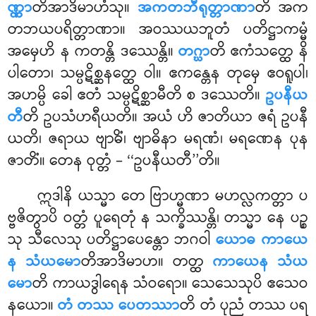
ဏ္ဏာ
တိအာဒိမာဟံသု။
အကတဘီရုတ္တာဏာ
တိ အက
တဘယပရိတ္တာဏာ။ အဝဿယဘူတံ ပတိဋ္ဌာကမ္မံ
အမှေဟိ န ကတန္တိ ဒဿေန္တိ။
တဂ္ဃာ
တိ ဧကံသတ္ထေ နိ
ပါတော၊ သမ္ပဋိစ္ဆနတ္ထေ ဝါ။ ဧကန္တေန တုမှေ ဧဝရူပါ၊
အဟမ္ပိ ခေါ ဧတံ သမ္ပဋိစ္ဆာမီတိ စ ဒဿေတိ။
ဥပနီယ
တီ
တိ ဥပသံဟရီယတိ။ အယံ ဟိ ဇာတိယာ ဇရံ ဥပနီ
ယတိ၊ ဇရာယ ဗျာဓိံ၊ ဗျာဓိနာ မရဏံ၊ မရဏေန ပုန
ဇာတိံ။ တေန ဝုတ္တံ – ‘‘ဥပနီယတီ’’တိ။
ဣဒါနိ ယသ္မာ တေ ဗြာဟ္မဏာ မဟလ္လကတ္တာ ပ
ဗ္ဗဇိတွာပိ ဝတ္တံ ပူရေတုံ န သက္ခိဿန္တိ၊ တသ္မာ နေ ပဉ္စ
သု သီလေသု ပတိဋ္ဌာပေန္တော ဘဂဝါ
ယောဓ ကာယေ
န သံယမော
တိအာဒိမာဟ။ တတ္ထ
ကာယေန သံယ
မော
တိ ကာယဒွါရေန သံဝရော။ သေသေသုပိ ဧသေဝ
နယော။
တံ တဿ ပေတဿာ
တိ တံ ပုညံ တဿ ပရ