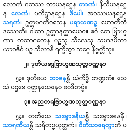
လောကံ ဂတဿ တာယနဋ္ဌေန
တာဏံ၊
နိလီယနဋ္ဌေ
န
လေဏံ၊
ပတိဋ္ဌာနဋ္ဌေန
ဒီပေါ၊
အဝဿယနဋ္ဌေန
သရဏံ၊
ဥတ္တမဂတိဝသေန
ပရာယဏဉ္စ
ဟောတီတိ
ဒဿေတိ။ ဂါထာ ဥတ္တာနတ္ထာယေဝ။ ဧဝံ
တေ ဗြာဟ္မ
ဏာ တထာဂတေန ပဉ္စသု သီလေသု သမာဒပိတာ
ယာဝဇီဝံ ပဉ္စ သီလာနိ ရက္ခိတွာ သဂ္ဂေ နိဗ္ဗတ္တိံသု။
၂။ ဒုတိယဒွေဗြာဟ္မဏသုတ္တဝဏ္ဏနာ
။ ဒုတိယေ
ဘာဇန
န္တိ ယံကိဉ္စိ ဘဏ္ဍကံ။ သေ
၅၃
သံ ပဌမေ ဝုတ္တနယေနေဝ ဝေဒိတဗ္ဗံ။
၃။ အညတရဗြာဟ္မဏသုတ္တဝဏ္ဏနာ
။ တတိယေ
သမ္မောဒနီယ
န္တိ သမ္မောဒဇနနိံ။
၅၄
သာရဏီယ
န္တိ သရိတဗ္ဗယုတ္တကံ။
ဝီတိသာရေတွာ
တိ ပ