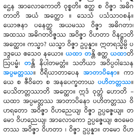
ဌေန အာလောကောတိ ဝုစ္စတိ။ ဧတ္ထ စ ဝိဇ္ဇာ အဓိဂ
တာတိ အယံ အတ္ထော
။ သေသံ ပသံသာဝစနံ။
ယောဇနာ ပနေတ္ထ အယမဿ ဝိဇ္ဇာ အဓိဂတာ၊
အထဿ အဓိဂတဝိဇ္ဇဿ အဝိဇ္ဇာ ဝိဟတာ ဝိနဋ္ဌာတိ
အတ္ထော။ ကသ္မာ? ယသ္မာ ဝိဇ္ဇာ ဥပ္ပန္နာ။ ဣတရသ္မိမ္ပိ ပ
ဒဒွယေ ဧသေဝ နယော။
ယထာ တ
န္တိ ဧတ္ထ
ယထာ
တိ
ဩပမ္မံ၊
တ
န္တိ နိပါတမတ္တံ။ သတိယာ အဝိပ္ပဝါသေန
အပ္ပမတ္တဿ
။ ဝီရိယာတာပေန
အာတာပိနော
။ ကာ
ယေ စ ဇီဝိတေ စ အနပေက္ခတာယ
ပဟိတတ္တဿ
။
ပေသိတတ္တဿာတိ အတ္ထော။ ဣဒံ ဝုတ္တံ ဟောတိ –
ယထာ အပ္ပမတ္တဿ အာတာပိနော ပဟိတတ္တဿ ဝိ
ဟရတော အဝိဇ္ဇာ ဝိဟညေယျ၊ ဝိဇ္ဇာ ဥပ္ပဇ္ဇေယျ။ တ
မော ဝိဟညေယျ၊ အာလောကော ဥပ္ပဇ္ဇေယျ၊ ဧဝမေဝ
တဿ အဝိဇ္ဇာ ဝိဟတာ
၊ ဝိဇ္ဇာ ဥပ္ပန္နာ။ တမော ဝိဟ