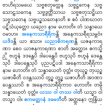
ဗာဟိရသမယေ သဗ္ဗစတုက္ကေန သဗ္ဗဋ္ဌကေန သဗ္ဗ
သောဠသကေန သဗ္ဗဒွတ္တိံသာယ သဗ္ဗစတုသဋ္ဌိယာ
သဗ္ဗသတေန သဗ္ဗပဉ္စသတေနာတိ စ ဧဝံ ပါဏဃာတ
ပဋိသံယုတ္တော ယညော နာမ ဟောတိ။ တံ သန္ဓာယေ
ဝမာဟ။
အနေကသာရီရိက
န္တိ အနေကသရီရသမ္ဘဝံ။
ယဒိဒ
န္တိ ယာ ဧသာ။
ယညာဓိကရဏ
န္တိ ယဇနကာရ
ဏာ စေဝ ယာဇနကာရဏာ စာတိ အတ္ထော။ ဧကသ္မိ
ဉှိ ဗဟူနံ ဒဒန္တေပိ ဒါပေန္တေပိ ဗဟူသုပိ ဗဟူနံ ဒေန္တေ
သုပိ ဒါပေန္တေသုပိ ပုညပဋိပဒါ အနေကသာရီရိကာ
နာမ ဟောတိ။ တံ သန္ဓာယေတံ ဝုတ္တံ။ တုယှဉ္စ တုယှဉ္စ
ယဇာမီတိ ဝဒန္တဿာပိ တွဉ္စ တွဉ္စ ယဇာဟီတိ အာဏာ
ပေန္တဿာပိ စ အနေကသာရီရိကာဝ ဟောတိ။ တမ္ပိ
သန္ဓာယေတံ ဝုတ္တံ။
ယဿ ဝါ တဿ ဝါ
တိ ယသ္မာ ဝါ
တသ္မာ ဝါ။
ဧကမတ္တာနံ ဒမေတီ
တိ အတ္တနော ဣန္ဒြိယ