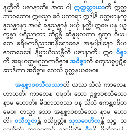
နတ္ထီတိ ပဇာနာတိ။ အထ ဝါ
ဣတ္ထတ္တာယာ
တိ ဣတ္ထ
ဘာဝတော၊ ဣမသ္မာ ဧဝံ ပကာရာ ဣဒါနိ ဝတ္တမာနက္ခ
န္ဓသန္တာနာ အပရံ ခန္ဓသန္တာနံ မယှံ နတ္ထိ၊ ဣမေ ပန ပဉ္စ
က္ခန္ဓာ ပရိညာတာ တိဋ္ဌန္တိ ဆိန္နမူလကာ ရုက္ခာ ဝိယ။
တေ စရိမကဝိညာဏနိရောဓေန အနုပါဒါနော ဝိယ
ဇာတဝေဒေါ နိဗ္ဗာယိဿန္တီတိ ပဇာနာတိ။ ဣဓ
ဝိဇ္ဇာ
တိ အရဟတ္တမဂ္ဂဉာဏဝိဇ္ဇာ။
အဝိဇ္ဇာ
တိ စတုသစ္စပ္ပဋိစ္
ဆာဒိကာ အဝိဇ္ဇာ။ သေသံ ဝုတ္တနယမေဝ။
အနုစ္စာဝစသီလဿာ
တိ ယဿ သီလံ ကာလေန
ဟာယတိ၊ ကာလေန ဝဍ္ဎတိ၊ သော ဥစ္စာဝစသီလော
နာမ ဟောတိ။ ခီဏာသဝဿ ပန သီလံ
ဧကန္တဝဍ္ဎိတ
မေဝ။ တသ္မာ သော အနုစ္စာဝစသီလော နာမ ဟော
တိ။
ဝသီဘူတ
န္တိ
ဝသိပ္ပတ္တံ။
သုသမာဟိတ
န္တိ သုဋ္ဌု သ