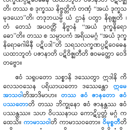
လက္ခဏပ္ပဋိဝေဓေန ယထာဘူတံ ပဇာနာတိ ပဋိဝိဇ္ဈ
တိ၊ တဿ စ ဒုက္ခဿ နိဗ္ဗတ္တိကံ တဏှံ ‘‘အယံ ဒုက္ခသ
မုဒယော’’တိ၊ တဒုဘယမ္ပိ ယံ ဌာနံ ပတွာ နိရုဇ္ဈတိ
၊
တံ တေသံ အပဝတ္တိံ နိဗ္ဗာနံ ‘‘အယံ ဒုက္ခနိရော
ဓော’’တိ။ တဿ စ သမ္ပာပကံ အရိယမဂ္ဂံ ‘‘အယံ ဒုက္ခ
နိရောဓဂါမိနီ ပဋိပဒါ’’တိ သရသလက္ခဏပ္ပဋိဝေဓေန
ယထာဘူတံ ပဇာနာတိ ပဋိဝိဇ္ဈတီတိ ဧဝမတ္ထော ဝေဒိ
တဗ္ဗော။
ဧဝံ သရူပတော သစ္စာနိ ဒဿေတွာ ဣဒါနိ ကိ
လေသဝသေန ပရိယာယတော ဒဿေန္တော
ဣမေ
အာသဝါ
တိအာဒိမာဟ။
တဿ ဧဝံ ဇာနတော ဧဝံ
ပဿတော
တိ တဿ ဘိက္ခုနော ဧဝံ ဇာနန္တဿ ဧဝံ
ပဿန္တဿ။ သဟ ဝိပဿနာယ ကောဋိပ္ပတ္တံ မဂ္ဂံ က
ထေသိ။
ကာမာသဝါ
တိ ကာမာသဝတော။
ဝိမုစ္စတီ
တိ