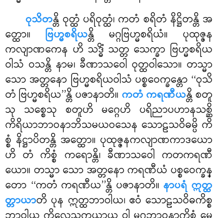
ဝုသိတ
န္တိ ဝုတ္ထံ ပရိဝုတ္ထံ၊ ကတံ စရိတံ နိဋ္ဌိတန္တိ အ
တ္ထော။
ဗြဟ္မစရိယ
န္တိ မဂ္ဂဗြဟ္မစရိယံ။ ပုထုဇ္ဇန
ကလျာဏကေန ဟိ သဒ္ဓိံ သတ္တ သေက္ခာ ဗြဟ္မစရိယ
ဝါသံ ဝသန္တိ နာမ၊ ခီဏာသဝေါ ဝုတ္ထဝါသော။ တသ္မာ
သော အတ္တနော ဗြဟ္မစရိယဝါသံ ပစ္စဝေက္ခန္တော ‘‘ဝုသိ
တံ ဗြဟ္မစရိယ’’န္တိ ပဇာနာတိ။
ကတံ ကရဏီယ
န္တိ စတူ
သု သစ္စေသု စတူဟိ မဂ္ဂေဟိ ပရိညာပဟာနသစ္ဆိ
ကိရိယာဘာဝနာဘိသမယဝသေန သောဠသဝိဓမ္ပိ ကိ
စ္စံ နိဋ္ဌာပိတန္တိ အတ္ထော။ ပုထုဇ္ဇနကလျာဏကာဒယော
ဟိ တံ ကိစ္စံ ကရောန္တိ၊ ခီဏာသဝေါ ကတကရဏီ
ယော။ တသ္မာ သော အတ္တနော ကရဏီယံ ပစ္စဝေက္ခန္
တော ‘‘ကတံ ကရဏီယ’’န္တိ ပဇာနာတိ။
နာပရံ ဣတ္ထ
တ္တာယာ
တိ ပုန ဣတ္ထဘာဝါယ၊ ဧဝံ သောဠသဝိဓကိစ္စ
ဘာဝါယ ကိလေသက္ခယာယ ဝါ မဂ္ဂဘာဝနာကိစ္စံ မေ