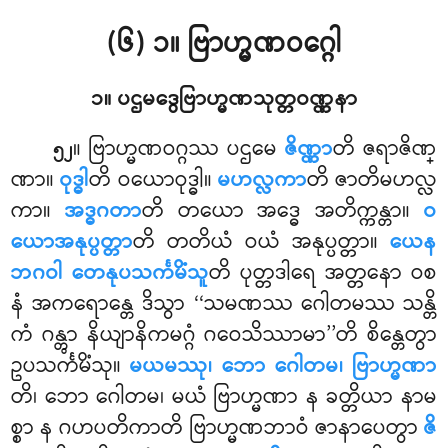
(၆) ၁။ ဗြာဟ္မဏဝဂ္ဂေါ
၁။ ပဌမဒွေဗြာဟ္မဏသုတ္တဝဏ္ဏနာ
။ ဗြာဟ္မဏဝဂ္ဂဿ
ပဌမေ
ဇိဏ္ဏာ
တိ ဇရာဇိဏ္
၅၂
ဏာ။
ဝုဒ္ဓါ
တိ ဝယောဝုဒ္ဓါ။
မဟလ္လကာ
တိ ဇာတိမဟလ္လ
ကာ။
အဒ္ဓဂတာ
တိ တယော အဒ္ဓေ အတိက္ကန္တာ။
ဝ
ယောအနုပ္ပတ္တာ
တိ တတိယံ ဝယံ အနုပ္ပတ္တာ။
ယေန
ဘဂဝါ တေနုပသင်္ကမိံသူ
တိ ပုတ္တဒါရေ အတ္တနော ဝစ
နံ အကရောန္တေ ဒိသွာ ‘‘သမဏဿ ဂေါတမဿ သန္တိ
ကံ ဂန္တွာ နိယျာနိကမဂ္ဂံ ဂဝေသိဿာမာ’’တိ စိန္တေတွာ
ဥပသင်္ကမိံသု။
မယမဿု၊ ဘော ဂေါတမ၊ ဗြာဟ္မဏာ
တိ၊ ဘော ဂေါတမ၊ မယံ ဗြာဟ္မဏာ န ခတ္တိယာ နာမ
စ္စာ န ဂဟပတိကာတိ ဗြာဟ္မဏဘာဝံ ဇာနာပေတွာ
ဇိ