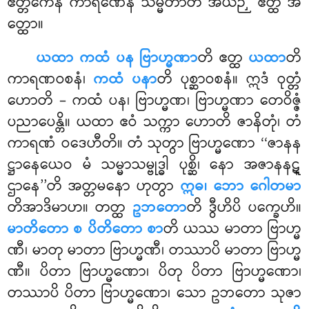
ဧတ္တကေန ကာရဏေန သမ္မတာတိ အယဉှိ ဧတ္ထ အ
တ္ထော။
ယထာ ကထံ ပန ဗြာဟ္မဏာ
တိ ဧတ္ထ
ယထာ
တိ
ကာရဏဝစနံ၊
ကထံ ပနာ
တိ ပုစ္ဆာဝစနံ။ ဣဒံ ဝုတ္တံ
ဟောတိ – ကထံ ပန၊ ဗြာဟ္မဏ၊ ဗြာဟ္မဏာ တေဝိဇ္ဇံ
ပညာပေန္တိ။ ယထာ ဧဝံ သက္ကာ ဟောတိ ဇာနိတုံ၊ တံ
ကာရဏံ ဝဒေဟီတိ။ တံ သုတွာ ဗြာဟ္မဏော ‘‘ဇာနန
ဋ္ဌာနေယေဝ မံ သမ္မာသမ္ဗုဒ္ဓါ ပုစ္ဆိ၊ နော အဇာနနဋ္
ဌာနေ’’တိ အတ္တမနော ဟုတွာ
ဣဓ၊ ဘော ဂေါတမာ
တိအာဒိမာဟ။ တတ္ထ
ဥဘတော
တိ ဒွီဟိပိ ပက္ခေဟိ။
မာတိတော စ ပိတိတော စာ
တိ ယဿ မာတာ ဗြာဟ္မ
ဏီ၊ မာတု မာတာ ဗြာဟ္မဏီ၊ တဿာပိ မာတာ ဗြာဟ္မ
ဏီ။ ပိတာ ဗြာဟ္မဏော၊ ပိတု ပိတာ ဗြာဟ္မဏော၊
တဿာပိ ပိတာ ဗြာဟ္မဏော၊ သော ဥဘတော သုဇာ