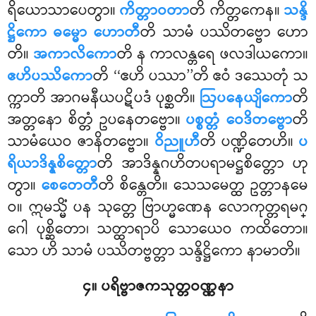
ရိယောသာပေတွာ။
ကိတ္တာဝတာ
တိ ကိတ္တကေန။
သန္ဒိ
ဋ္ဌိကော ဓမ္မော ဟောတီ
တိ သာမံ ပဿိတဗ္ဗော ဟော
တိ။
အကာလိကော
တိ န ကာလန္တရေ ဖလဒါယကော။
ဧဟိပဿိကော
တိ ‘‘ဧဟိ ပဿာ’’တိ ဧဝံ ဒဿေတုံ သ
က္ကာတိ အာဂမနီယပဋိပဒံ ပုစ္ဆတိ။
ဩပနေယျိကော
တိ
အတ္တနော စိတ္တံ ဥပနေတဗ္ဗော။
ပစ္စတ္တံ ဝေဒိတဗ္ဗော
တိ
သာမံယေဝ ဇာနိတဗ္ဗော။
ဝိညူဟီ
တိ ပဏ္ဍိတေဟိ။
ပ
ရိယာဒိန္နစိတ္တော
တိ အာဒိန္နဂဟိတပရာမဋ္ဌစိတ္တော ဟု
တွာ။
စေတေတီ
တိ စိန္တေတိ။ သေသမေတ္ထ ဥတ္တာနမေ
ဝ။ ဣမသ္မိံ ပန သုတ္တေ ဗြာဟ္မဏေန လောကုတ္တရမဂ္
ဂေါ ပုစ္ဆိတော၊ သတ္ထာရာပိ သောယေဝ ကထိတော။
သော ဟိ သာမံ ပဿိတဗ္ဗတ္တာ သန္ဒိဋ္ဌိကော နာမာတိ။
၄။ ပရိဗ္ဗာဇကသုတ္တဝဏ္ဏနာ