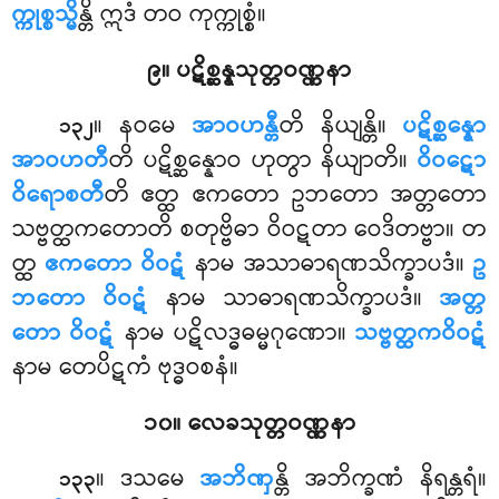
က္ကုစ္စသ္မိ
န္တိ ဣဒံ တဝ ကုက္ကုစ္စံ။
၉။ ပဋိစ္ဆန္နသုတ္တဝဏ္ဏနာ
။ နဝမေ
အာဝဟန္တီ
တိ နိယျန္တိ။
ပဋိစ္ဆန္နော
၁၃၂
အာဝဟတီ
တိ ပဋိစ္ဆန္နောဝ ဟုတွာ နိယျာတိ။
ဝိဝဋော
ဝိရောစတီ
တိ ဧတ္ထ ဧကတော ဥဘတော အတ္တတော
သဗ္ဗတ္ထကတောတိ စတုဗ္ဗိဓာ ဝိဝဋတာ ဝေဒိတဗ္ဗာ။ တ
တ္ထ
ဧကတော ဝိဝဋံ
နာမ အသာဓာရဏသိက္ခာပဒံ။
ဥ
ဘတော ဝိဝဋံ
နာမ သာဓာရဏသိက္ခာပဒံ။
အတ္တ
တော ဝိဝဋံ
နာမ ပဋိလဒ္ဓဓမ္မဂုဏော။
သဗ္ဗတ္ထကဝိဝဋံ
နာမ တေပိဋကံ ဗုဒ္ဓဝစနံ။
၁၀။ လေခသုတ္တဝဏ္ဏနာ
။ ဒသမေ
အဘိဏှ
န္တိ အဘိက္ခဏံ နိရန္တရံ။
၁၃၃