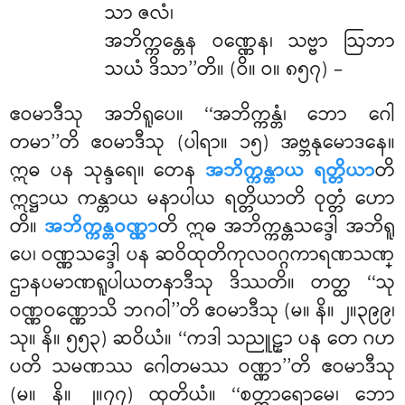
သာ ဇလံ၊
အဘိက္ကန္တေန ဝဏ္ဏေန၊ သဗ္ဗာ ဩဘာ
သယံ ဒိသာ’’တိ။ (ဝိ။ ဝ။ ၈၅၇) –
ဧဝမာဒီသု အဘိရူပေ။ ‘‘အဘိက္ကန္တံ၊ ဘော ဂေါ
တမာ’’တိ ဧဝမာဒီသု (ပါရာ။ ၁၅) အဗ္ဘနုမောဒနေ။
ဣဓ ပန သုန္ဒရေ။ တေန
အဘိက္ကန္တာယ ရတ္တိယာ
တိ
ဣဋ္ဌာယ ကန္တာယ မနာပါယ ရတ္တိယာတိ ဝုတ္တံ ဟော
တိ။
အဘိက္ကန္တဝဏ္ဏာ
တိ ဣဓ အဘိက္ကန္တသဒ္ဒေါ အဘိရူ
ပေ၊ ဝဏ္ဏသဒ္ဒေါ
ပန ဆဝိထုတိကုလဝဂ္ဂကာရဏသဏ္
ဌာနပမာဏရူပါယတနာဒီသု ဒိဿတိ။ တတ္ထ ‘‘သု
ဝဏ္ဏဝဏ္ဏောသိ ဘဂဝါ’’တိ
ဧဝမာဒီသု (မ။ နိ။ ၂။၃၉၉၊
သု။ နိ။ ၅၅၃) ဆဝိယံ။ ‘‘ကဒါ သညူဠှာ ပန တေ ဂဟ
ပတိ သမဏဿ ဂေါတမဿ ဝဏ္ဏာ’’တိ ဧဝမာဒီသု
(မ။ နိ။ ၂။၇၇) ထုတိယံ။ ‘‘စတ္တာရောမေ၊ ဘော