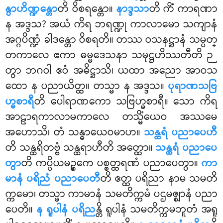
နွာဟိဏ္ဍန္တော
တိ ဝိစရန္တော။
နာဒ္ဒသာ
တိ ကိံ ကာရဏာ
န အဒ္ဒသ? အယံ ကိရ ဘရဏ္ဍု ကာလာမော သကျာနံ
အဂ္ဂပိဏ္ဍံ ခါဒန္တော ဝိစရတိ။ တဿ ဝသနဋ္ဌာနံ သမ္ပတ္
တကာလေ ဧကာ ဓမ္မဒေသနာ သမုဋ္ဌဟိဿတီတိ
ဉ
တွာ ဘဂဝါ ဧဝံ အဓိဋ္ဌာသိ၊ ယထာ အညော အာဝသ
ထော န ပညာယိတ္ထ။ တသ္မာ န အဒ္ဒသ။
ပုရာဏသဗြ
ဟ္မစာရီ
တိ ပေါရာဏကော သဗြဟ္မစာရီ။ သော ကိရ
အာဠာရကာလာမကာလေ တသ္မိံယေဝ အဿမေ
အဟောသိ၊ တံ သန္ဓာယေဝမာဟ။
သန္ထရံ ပညာပေဟီ
တိ သန္ထရိတဗ္ဗံ သန္ထရာဟီတိ အတ္ထော။
သန္ထရံ ပညာပေ
တွာ
တိ ကပ္ပိယမဉ္စကေ ပစ္စတ္ထရဏံ ပညာပေတွာ။
ကာ
မာနံ ပရိညံ ပညာပေတီ
တိ ဧတ္ထ ပရိညာ နာမ သမတိ
က္ကမော၊ တသ္မာ ကာမာနံ သမတိက္ကမံ ပဌမဇ္ဈာနံ ပညာ
ပေတိ။
န ရူပါနံ ပရိည
န္တိ ရူပါနံ သမတိက္ကမဘူတံ အရူ