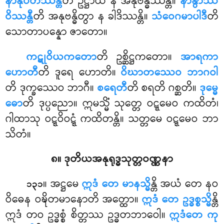
နာနုပတိဿန္တီ
တိ ဥဋ္ဌာယ န အနုဗန္ဓိဿန္တိ။
နာနွာဿ
ဝိဿန္တီ
တိ အနုဗန္ဓိတွာ န ခါဒိဿန္တိ။
သံဝေဂမာပါဒီ
တိ
သောတာပန္နော ဇာတော။
ကဋုဝိယကတော
တိ ဥစ္ဆိဋ္ဌကတော။
အာရကာ
ဟောတီ
တိ ဒူရေ ဟောတိ။
ဝိဃာတဿေဝ ဘာဂဝါ
တိ ဒုက္ခဿေဝ ဘာဂီ။
စရေတီ
တိ စရတိ ဂစ္ဆတိ။
ဒုမ္မေ
ဓော
တိ ဒုပ္ပညော။ ဣမသ္မိံ သုတ္တေ ဝဋ္ဋမေဝ ကထိတံ၊
ဂါထာသု ဝဋ္ဋဝိဝဋ္ဋံ ကထိတန္တိ။ သတ္တမေ ဝဋ္ဋမေဝ ဘာ
သိတံ။
၈။ ဒုတိယအနုရုဒ္ဓသုတ္တဝဏ္ဏနာ
။ အဋ္ဌမေ
ဣဒံ တေ မာနသ္မိ
န္တိ အယံ တေ နဝ
၁၃၁
ဝိဓေန ဝဍ္ဎိတမာနောတိ အတ္ထော။
ဣဒံ တေ ဥဒ္ဓစ္စသ္မိ
န္တိ
ဣဒံ တဝ ဥဒ္ဓစ္စံ စိတ္တဿ ဥဒ္ဓတဘာဝေါ။
ဣဒံ
တေ ကု