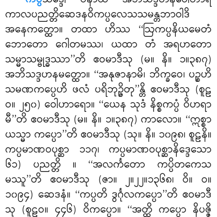
ကပ္ပ
သဒ္ဒေါ ပနာယံ အဘိသဒ္ဒဟနဝေါဟာရ
ကာလပညတ္တိဆေဒနဝိကပ္ပလေသသမန္တဘာဝါဒိ
အနေကတ္ထော။ တထာ ဟိဿ ‘‘ဩကပ္ပနိယမေတံ
ဘောတော ဂေါတမဿ၊ ယထာ တံ အရဟတော
သမ္မာသမ္ဗုဒ္ဓဿာ’’တိ ဧဝမာဒီသု (မ။ နိ။ ၁။၃၈၇)
အဘိသဒ္ဒဟနမတ္ထော။ ‘‘အနုဇာနာမိ၊ ဘိက္ခဝေ၊ ပဉ္စဟိ
သမဏကပ္ပေဟိ ဖလံ ပရိဘုဉ္ဇိတု’’န္တိ ဧဝမာဒီသု (စူဠ
ဝ။ ၂၅၀) ဝေါဟာရော။ ‘‘ယေန သုဒံ နိစ္စကပ္ပံ ဝိဟရာ
မီ’’တိ ဧဝမာဒီသု (မ။ နိ။ ၁။၃၈၇) ကာလော။ ‘‘ဣစ္စာ
ယသ္မာ ကပ္ပော’’တိ ဧဝမာဒီသု (သု။ နိ။ ၁၀၉၈၊ စူဠနိ။
ကပ္ပမာဏဝပုစ္ဆာ ၁၁၇၊ ကပ္ပမာဏဝပုစ္ဆာနိဒ္ဒေသော
၆၁) ပညတ္တိ
။ ‘‘အလင်္ကတော ကပ္ပိတကေသ
မဿူ’’တိ ဧဝမာဒီသု (ဇာ။ ၂။၂၂။၁၃၆၈၊ ဝိ။ ဝ။
၁၀၉၄) ဆေဒနံ။ ‘‘ကပ္ပတိ ဒွင်္ဂုလကပ္ပော’’တိ ဧဝမာဒီ
သု (စူဠဝ။ ၄၄၆) ဝိကပ္ပော။ ‘‘အတ္ထိ ကပ္ပော နိပဇ္ဇိ