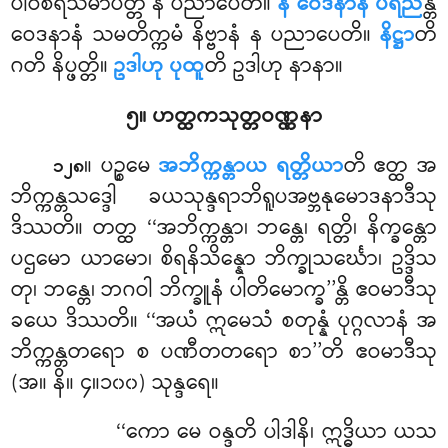
ပါဝစရသမာပတ္တိံ န ပညာပေတိ။
န ဝေဒနာနံ ပရိည
န္တိ
ဝေဒနာနံ သမတိက္ကမံ နိဗ္ဗာနံ န ပညာပေတိ။
နိဋ္ဌာ
တိ
ဂတိ နိပ္ဖတ္တိ။
ဥဒါဟု ပုထူ
တိ ဥဒါဟု နာနာ။
၅။ ဟတ္ထကသုတ္တဝဏ္ဏနာ
။ ပဉ္စမေ
အဘိက္ကန္တာယ ရတ္တိယာ
တိ ဧတ္ထ အ
၁၂၈
ဘိက္ကန္တသဒ္ဒေါ ခယသုန္ဒရာဘိရူပအဗ္ဘနုမောဒနာဒီသု
ဒိဿတိ။ တတ္ထ ‘‘အဘိက္ကန္တာ၊ ဘန္တေ၊ ရတ္တိ၊ နိက္ခန္တော
ပဌမော ယာမော၊ စိရနိသိန္နော ဘိက္ခုသင်္ဃော၊ ဥဒ္ဒိသ
တု၊ ဘန္တေ၊ ဘဂဝါ ဘိက္ခူနံ ပါတိမောက္ခ’’န္တိ ဧဝမာဒီသု
ခယေ ဒိဿတိ။ ‘‘အယံ ဣမေသံ စတုန္နံ ပုဂ္ဂလာနံ အ
ဘိက္ကန္တတရော စ ပဏီတတရော စာ’’တိ ဧဝမာဒီသု
(အ။ နိ။ ၄။၁၀၀) သုန္ဒရေ။
‘‘ကော မေ ဝန္ဒတိ ပါဒါနိ၊ ဣဒ္ဓိယာ ယသ