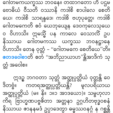
ဂေါတမကယက္ခဿ ဘဝနေ။ တထာဂတော ဟိ ပဌမ
ဗောဓိယံ ဝီသတိ ဝဿာနိ ကဒါစိ စာပါလေ စေတိ
ယေ၊ ကဒါစိ သာရန္ဒဒေ၊ ကဒါစိ ဗဟုပုတ္တေ၊ ကဒါစိ
ဂေါတမကေတိ ဧဝံ ယေဘုယျေန ဒေဝကုလေသုယေ
ဝ ဝိဟာသိ။ ဣမသ္မိံ ပန ကာလေ ဝေသာလိံ ဥပ
နိဿာယ ဂေါတမကဿ ယက္ခဿ ဘဝနဋ္ဌာနေ
ဝိဟာသိ။ တေန ဝုတ္တံ – ‘‘ဂေါတမကေ စေတိယေ’’တိ။
ဧတဒဝေါစာ
တိ ဧတံ ‘‘အဘိညာယာဟ’’န္တိအာဒိကံ သု
တ္တံ အဝေါစ။
ဣဒဉ္စ
ဘဂဝတာ သုတ္တံ အတ္ထုပ္ပတ္တိယံ ဝုတ္တန္တိ ဝေ
ဒိတဗ္ဗံ။ ကတရအတ္ထုပ္ပတ္တိယန္တိ? မူလပရိယာယ
အတ္ထုပ္ပတ္တိယံ (မ။ နိ။ ၁။၁ အာဒယော)။ သမ္ဗဟုလာ
ကိရ ဗြာဟ္မဏပဗ္ဗဇိတာ အတ္တနာ
ဥဂ္ဂဟိတဗုဒ္ဓဝစနံ
နိဿာယ ဇာနနမဒံ ဥပ္ပာဒေတွာ ဓမ္မဿဝနဂ္ဂံ န ဂစ္ဆန္တိ