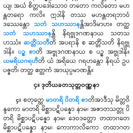
ယျ၊ အယံ စိတ္တပဒေါသောဝ တတော ကလိတော မဟ
န္တတရော ကလိ။ ဣဒါနိ တဿ မဟန္တတရဘာဝံ
ဒဿေန္တော
သတံ သဟဿာန
န္တိအာဒိမာဟ။ တတ္ထ
သတံ သဟဿာန
န္တိ နိရဗ္ဗုဒဂဏနာယ သတသ
ဟဿံ။
ဆတ္တိံသတီ
တိ အပရာနိ စ ဆတ္တိံသတိ နိရဗ္ဗု
ဒါနိ။
ပဉ္စ စာ
တိ အဗ္ဗုဒဂဏနာယ စ ပဉ္စ အဗ္ဗုဒါနိ။
ယမရိယဂရဟီ
တိ ယံ အရိယေ ဂရဟန္တော နိရယံ ဥပ
ပဇ္ဇတိ၊ တတ္ထ ဧတ္တကံ အာယုပ္ပမာဏန္တိ။
၄။ ဒုတိယခတသုတ္တဝဏ္ဏနာ
။ စတုတ္ထေ
မာတရိ ပိတရိ စာ
တိအာဒီသု မိတ္တဝိ
၄
န္ဒကော မာတရိ မိစ္ဆာပဋိပန္နော နာမ၊ အဇာတသတ္တု ပိ
တရိ မိစ္ဆာပဋိပန္နော နာမ၊ ဒေဝဒတ္တော တထာဂတေ
မိစ္ဆာပဋိပန္နော နာမ၊ ကောကာလိကော တထာဂတ