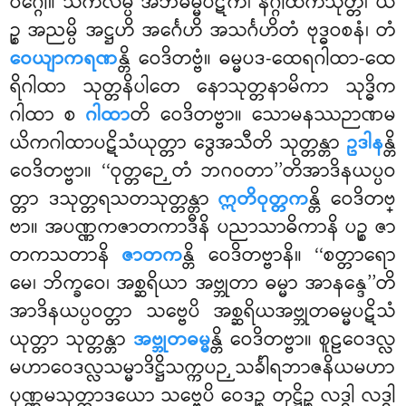
ဝဂ္ဂေါ။ သကလမ္ပိ အဘိဓမ္မပိဋကံ၊ နိဂ္ဂါထကသုတ္တံ၊ ယ
ဉ္စ အညမ္ပိ အဋ္ဌဟိ အင်္ဂေဟိ အသင်္ဂဟိတံ
ဗုဒ္ဓဝစနံ၊ တံ
ဝေယျာကရဏ
န္တိ ဝေဒိတဗ္ဗံ။ ဓမ္မပဒ-ထေရဂါထာ-ထေ
ရိဂါထာ သုတ္တနိပါတေ နောသုတ္တနာမိကာ သုဒ္ဓိက
ဂါထာ
စ
ဂါထာ
တိ ဝေဒိတဗ္ဗာ။ သောမနဿဉာဏမ
ယိကဂါထာပဋိသံယုတ္တာ ဒွေအသီတိ သုတ္တန္တာ
ဥဒါန
န္တိ
ဝေဒိတဗ္ဗာ။ ‘‘ဝုတ္တဉှေတံ ဘဂဝတာ’’တိအာဒိနယပ္ပဝ
တ္တာ ဒသုတ္တရသတသုတ္တန္တာ
ဣတိဝုတ္တက
န္တိ ဝေဒိတဗ္
ဗာ။ အပဏ္ဏကဇာတကာဒီနိ ပညာသာဓိကာနိ ပဉ္စ ဇာ
တကသတာနိ
ဇာတက
န္တိ ဝေဒိတဗ္ဗာနိ။ ‘‘စတ္တာရော
မေ၊ ဘိက္ခဝေ၊ အစ္ဆရိယာ အဗ္ဘုတာ ဓမ္မာ အာနန္ဒေ’’တိ
အာဒိနယပ္ပဝတ္တာ သဗ္ဗေပိ အစ္ဆရိယအဗ္ဘုတဓမ္မပဋိသံ
ယုတ္တာ သုတ္တန္တာ
အဗ္ဘုတဓမ္မ
န္တိ ဝေဒိတဗ္ဗာ။ စူဠဝေဒလ္လ
မဟာဝေဒလ္လသမ္မာဒိဋ္ဌိသက္ကပဉှသင်္ခါရဘာဇနိယမဟာ
ပုဏ္ဏမသုတ္တာဒယော သဗ္ဗေပိ ဝေဒဉ္စ တုဋ္ဌိဉ္စ လဒ္ဓါ လဒ္ဓါ