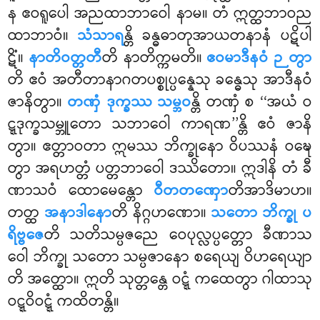
န ဧဝရူပေါ အညထာဘာဝေါ နာမ။ တံ ဣတ္ထဘာဝည
ထာဘာဝံ။
သံသာရ
န္တိ ခန္ဓဓာတုအာယတနာနံ ပဋိပါ
ဋိံ။
နာတိဝတ္တတီ
တိ နာတိက္ကမတိ။
ဧဝမာဒီနဝံ ဉတွာ
တိ ဧဝံ အတီတာနာဂတပစ္စုပ္ပန္နေသု ခန္ဓေသု အာဒီနဝံ
ဇာနိတွာ။
တဏှံ ဒုက္ခဿ သမ္ဘဝ
န္တိ တဏှံ စ ‘‘အယံ ဝ
ဋ္ဋဒုက္ခသမ္ဘူတော သဘာဝေါ ကာရဏ’’န္တိ ဧဝံ ဇာနိ
တွာ။ ဧတ္တာဝတာ ဣမဿ ဘိက္ခုနော ဝိပဿနံ ဝဍ္ဎေ
တွာ အရဟတ္တံ ပတ္တဘာဝေါ ဒဿိတော။ ဣဒါနိ တံ ခီ
ဏာသဝံ ထောမေန္တော
ဝီတတဏှော
တိအာဒိမာဟ။
တတ္ထ
အနာဒါနော
တိ နိဂ္ဂဟဏော။
သတော ဘိက္ခု ပ
ရိဗ္ဗဇေ
တိ သတိသမ္ပဇညေ ဝေပုလ္လပ္ပတ္တော ခီဏာသ
ဝေါ ဘိက္ခု သတော သမ္ပဇာနော စရေယျ ဝိဟရေယျာ
တိ အတ္ထော။ ဣတိ သုတ္တန္တေ ဝဋ္ဋံ ကထေတွာ ဂါထာသု
ဝဋ္ဋဝိဝဋ္ဋံ ကထိတန္တိ။