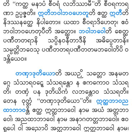
တိ ‘‘ကတ္ထ မနာပံ စီဝရံ လဘိဿာမီ’’တိ စီဝရကာရ
ဏာ ဥပ္ပဇ္ဇတိ။
ဣတိဘဝါဘဝဟေတူ
တိ ဧတ္ထ
ဣတီ
တိ
နိဒဿနတ္ထေ နိပါတော။ ယထာ စီဝရာဒိဟေတု၊ ဧဝံ
ဘဝါဘဝဟေတုပီတိ အတ္ထော။
ဘဝါဘဝေါ
တိ စေတ္ထ
ပဏီတတရာနိ သပ္ပိနဝနီတာဒီနိ အဓိပ္ပေတာနိ။
သမ္ပတ္တိဘဝေသု ပဏီတတရပဏီတတမဘဝေါတိပိ ဝ
ဒန္တိယေဝ။
တဏှာဒုတိယော
တိ အယဉှိ သတ္တော အနမတ
ဂ္ဂေ သံသာရဝဋ္ဋေ သံသရန္တော န ဧကကောဝ သံသရ
တိ၊ တဏှံ ပန ဒုတိယိကံ လဘန္တောဝ သံသရတိ။
တေန ဝုတ္တံ ‘‘တဏှာဒုတိယော’’တိ။
ဣတ္ထဘာဝည
ထာဘာဝ
န္တိ
ဧတ္ထ ဣတ္ထဘာဝေါ နာမ အယံ အတ္တဘာ
ဝေါ၊ အညထာဘာဝေါ နာမ အနာဂတတ္တဘာဝေါ။ ဧဝ
ရူပေါ ဝါ အညောပိ အတ္တဘာဝေါ ဣတ္ထဘာဝေါ နာမ၊