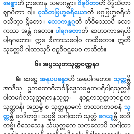
မေစ္စာ
တိ ဉာဏေန သမာဂန္တွာ။
ဝိဓူပိတာ
တိ ဝိဒ္ဓံသိတာ
ဈာပိတာ ဝါ။
ဝုသိတဗြဟ္မစရိယော
တိ မဂ္ဂဗြဟ္မစရိယံ
ဝသိတွာ ဌိတော။
လောကန္တဂူ
တိ တိဝိဓဿာပိ လော
ကဿ အန္တံ ဂတော။
ပါရဂတော
တိ ဆဟာကာရေဟိ
ပါရဂတော။ ဣဓ ခီဏာသဝေါဝ ကထိတော။ ဣတိ
သုတ္တေပိ ဂါထာသုပိ ဝဋ္ဋဝိဝဋ္ဋမေဝ ကထိတံ။
၆။ အပ္ပဿုတသုတ္တဝဏ္ဏနာ
။ ဆဋ္ဌေ
အနုပပန္နော
တိ အနုပါဂတော။
သုတ္တ
န္တိ
၆
အာဒီသု ဥဘတောဝိဘင်္ဂနိဒ္ဒေသခန္ဓကပရိဝါရသုတ္တနိ
ပါတမင်္ဂလသုတ္တရတနသုတ္တ- နာဠကသုတ္တတုဝဋက
သုတ္တာနိ၊ အညမ္ပိ စ သုတ္တနာမကံ တထာဂတဝစနံ
သု
တ္တ
န္တိ ဝေဒိတဗ္ဗံ။ သဗ္ဗမ္ပိ သဂါထကံ သုတ္တံ
ဂေယျ
န္တိ ဝေဒိ
တဗ္ဗံ၊ ဝိသေသေန သံယုတ္တကေ သကလောပိ သဂါထာ