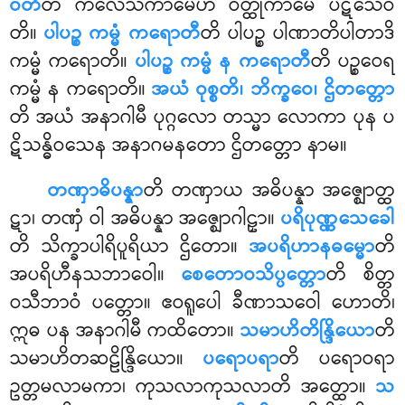
ဝတီ
တိ ကိလေသကာမေဟိ ဝတ္ထုကာမေ ပဋိသေဝ
တိ။
ပါပဉ္စ ကမ္မံ ကရောတီ
တိ ပါပဉ္စ ပါဏာတိပါတာဒိ
ကမ္မံ ကရောတိ။
ပါပဉ္စ ကမ္မံ န ကရောတီ
တိ ပဉ္စဝေရ
ကမ္မံ န ကရောတိ။
အယံ ဝုစ္စတိ၊ ဘိက္ခဝေ၊ ဌိတတ္တော
တိ အယံ အနာဂါမီ ပုဂ္ဂလော တသ္မာ လောကာ ပုန ပ
ဋိသန္ဓိဝသေန အနာဂမနတော ဌိတတ္တော နာမ။
တဏှာဓိပန္နာ
တိ
တဏှာယ အဓိပန္နာ အဇ္ဈောတ္ထ
ဋာ၊ တဏှံ ဝါ အဓိပန္နာ အဇ္ဈောဂါဠှာ။
ပရိပုဏ္ဏသေခေါ
တိ
သိက္ခာပါရိပူရိယာ ဌိတော။
အပရိဟာနဓမ္မော
တိ
အပရိဟီနသဘာဝေါ။
စေတောဝသိပ္ပတ္တော
တိ စိတ္တ
ဝသီဘာဝံ ပတ္တော။ ဧဝရူပေါ ခီဏာသဝေါ ဟောတိ၊
ဣဓ ပန အနာဂါမီ ကထိတော။
သမာဟိတိန္ဒြိယော
တိ
သမာဟိတဆဠိန္ဒြိယော။
ပရောပရာ
တိ ပရောဝရာ
ဥတ္တမလာမကာ၊ ကုသလာကုသလာတိ အတ္ထော။
သ