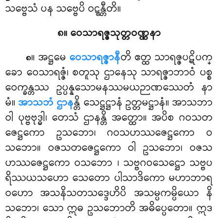
သဗ္ဗေသံ ပန သဗ္ဗေပိ ဝဋ္ဋန္တီတိ။
၈။ ဝေသာရဇ္ဇသုတ္တဝဏ္ဏနာ
။ အဋ္ဌမေ
ဝေသာရဇ္ဇာနီ
တိ ဧတ္ထ သာရဇ္ဇပဋိပက္
၈
ခော ဝေသာရဇ္ဇံ၊ စတူသု ဌာနေသု သာရဇ္ဇာဘာဝံ ပစ္စ
ဝေက္ခန္တဿ ဥပ္ပန္နသောမနဿမယဉာဏဿေတံ နာ
မံ။
အာသဘံ ဌာန
န္တိ သေဋ္ဌဋ္ဌာနံ ဥတ္တမဋ္ဌာနံ။ အာသဘာ
ဝါ ပုဗ္ဗဗုဒ္ဓါ၊ တေသံ ဌာနန္တိ အတ္ထော။ အပိစ ဂဝသတ
ဇေဋ္ဌကော ဥသဘော၊ ဂဝသဟဿဇေဋ္ဌကော ဝ
သဘော။ ဝဇသတဇေဋ္ဌကော ဝါ ဥသဘော၊ ဝဇသ
ဟဿဇေဋ္ဌကော ဝသဘော
၊ သဗ္ဗဂဝသေဋ္ဌော သဗ္ဗပ
ရိဿယသဟော သေတော ပါသာဒိကော မဟာဘာရ
ဝဟော အသနိသတသဒ္ဒေဟိပိ အသမ္ပကမ္ပိယော နိ
သဘော၊ သော ဣဓ ဥသဘောတိ အဓိပ္ပေတော။ ဣဒ