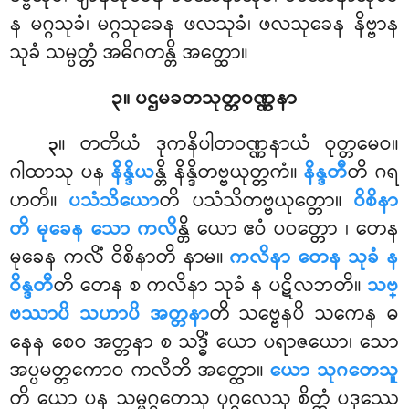
န မဂ္ဂသုခံ၊ မဂ္ဂသုခေန
ဖလသုခံ၊ ဖလသုခေန နိဗ္ဗာန
သုခံ သမ္ပတ္တံ အဓိဂတန္တိ အတ္ထော။
၃။ ပဌမခတသုတ္တဝဏ္ဏနာ
။ တတိယံ ဒုကနိပါတဝဏ္ဏနာယံ ဝုတ္တမေဝ။
၃
ဂါထာသု ပန
နိန္ဒိယ
န္တိ နိန္ဒိတဗ္ဗယုတ္တကံ။
နိန္ဒတီ
တိ ဂရ
ဟတိ။
ပသံသိယော
တိ ပသံသိတဗ္ဗယုတ္တော။
ဝိစိနာ
တိ မုခေန သော ကလိ
န္တိ ယော ဧဝံ ပဝတ္တော
၊ တေန
မုခေန ကလိံ ဝိစိနာတိ နာမ။
ကလိနာ တေန သုခံ န
ဝိန္ဒတီ
တိ တေန စ ကလိနာ သုခံ န ပဋိလဘတိ။
သဗ္
ဗဿာပိ သဟာပိ အတ္တနာ
တိ သဗ္ဗေနပိ သကေန ဓ
နေန စေဝ အတ္တနာ စ သဒ္ဓိံ ယော ပရာဇယော၊ သော
အပ္ပမတ္တကောဝ ကလီတိ အတ္ထော။
ယော သုဂတေသူ
တိ ယော ပန သမ္မဂ္ဂတေသု ပုဂ္ဂလေသု စိတ္တံ ပဒုဿေ