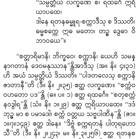
‘‘သမ္ပတ္တိယံ လက္ခဏေ စ၊ ရထင်္ဂေ ဣရိ
ယာပထေ၊
ဒါနေ ရတနဓမ္မူရ-စက္ကာဒီသု စ ဒိဿတိ၊
ဓမ္မစက္ကေ ဣဓ မတော၊ တဉ္စ ဒွေဓာ ဝိ
ဘာဝယေ’’။
‘‘စတ္တာရိမာနိ၊ ဘိက္ခဝေ၊ စက္ကာနိ၊ ယေဟိ သမန္
နာဂတာနံ ဒေဝမနုဿာန’’န္တိအာဒီသု (အ။ နိ။ ၄။၃၁)
ဟိ အယံ သမ္ပတ္တိယံ ဒိဿတိ။ ‘‘ပါဒတလေသု စက္ကာနိ
ဇာတာနီ’’တိ (ဒီ။ နိ။ ၂။၃၅) ဧတ္ထ လက္ခဏေ။ ‘‘စက္ကံဝ
ဝဟတော ပဒ’’န္တိ (ဓ။ ပ။ ၁) ဧတ္ထ ရထင်္ဂေ။ ‘‘စတုစက္ကံ
နဝဒွါရ’’န္တိ (သံ။ နိ။ ၁။၂၉) ဧတ္ထ ဣရိယာပထေ။ ‘‘ဒဒံ
ဘုဉ္ဇ မာ စ ပမာဒေါ၊ စက္ကံ ဝတ္တယ သဗ္ဗပါဏိန’’န္တိ (ဇာ။
၁။၇။၁၄၉) ဧတ္ထ ဒါနေ။ ‘‘ဒိဗ္ဗံ စက္ကရတနံ ပါတုရဟော
သီ’’တိ (ဒီ။ နိ။ ၂။၂၄၃၊ မ။ နိ။ ၃။၂၅၆) ဧတ္ထ ရတနစ