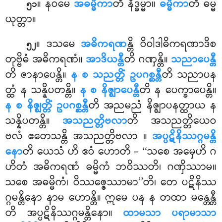
။ နဝမေ
အဓမ္မိကာ
တိ နိဒ္ဓမ္မာ။
ဓမ္မိကာ
တိ ဓမ္မ
၅၁
ယုတ္တာ။
။ ဒသမေ
အဓိကရဏ
န္တိ ဝိဝါဒါဓိကရဏာဒိစ
၅၂
တုဗ္ဗိဓံ အဓိကရဏံ။
အာဒိယန္တီ
တိ ဂဏှန္တိ။
သညာပေန္တီ
တိ ဇာနာပေန္တိ။
န စ သညတ္တိံ ဥပဂစ္ဆန္တီ
တိ သညာပန
တ္ထံ န သန္နိပတန္တိ။
န စ နိဇ္ဈာပေန္တီ
တိ န ပေက္ခာပေန္တိ။
န စ နိဇ္ဈတ္တိံ ဥပဂစ္ဆန္တီ
တိ အညမညံ နိဇ္ဈာပနတ္ထာယ န
သန္နိပတန္တိ။
အသညတ္တိဗလာ
တိ အသညတ္တိယေဝ
ဗလံ ဧတေသန္တိ အသညတ္တိဗလာ
။
အပ္ပဋိနိဿဂ္ဂမန္တိ
နော
တိ ယေသံ ဟိ ဧဝံ ဟောတိ – ‘‘သစေ အမှေဟိ ဂ
ဟိတံ အဓိကရဏံ ဓမ္မိကံ ဘဝိဿတိ၊ ဂဏှိဿာမ။
သစေ အဓမ္မိကံ၊ ဝိဿဇ္ဇေဿာမာ’’တိ၊ တေ ပဋိနိဿ
ဂ္ဂမန္တိနော နာမ
ဟောန္တိ။ ဣမေ ပန န တထာ မန္တေန္တီ
တိ အပ္ပဋိနိဿဂ္ဂမန္တိနော။
ထာမသာ ပရာမာသာ