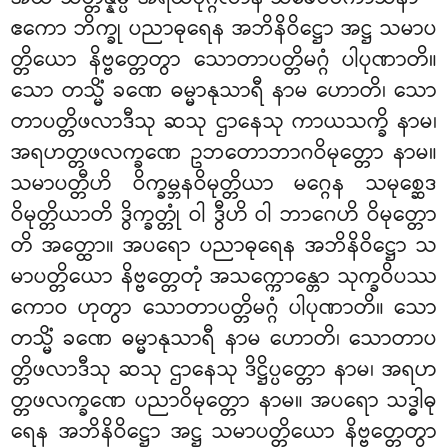
ဧကော ဘိက္ခု ပညာဓုရေန အဘိနိဝိဋ္ဌော အဋ္ဌ သမာပ
တ္တိယော နိဗ္ဗတ္တေတွာ သောတာပတ္တိမဂ္ဂံ ပါပုဏာတိ။
သော တသ္မိံ ခဏေ ဓမ္မာနုသာရီ နာမ ဟောတိ၊ သော
တာပတ္တိဖလာဒီသု ဆသု ဌာနေသု ကာယသက္ခိ နာမ၊
အရဟတ္တဖလက္ခဏေ ဥဘတောဘာဂဝိမုတ္တော နာမ။
သမာပတ္တီဟိ ဝိက္ခမ္ဘနဝိမုတ္တိယာ မဂ္ဂေန သမုစ္ဆေဒ
ဝိမုတ္တိယာတိ ဒွိက္ခတ္တုံ ဝါ ဒွီဟိ ဝါ ဘာဂေဟိ ဝိမုတ္တော
တိ အတ္ထော။ အပရော ပညာဓုရေန အဘိနိဝိဋ္ဌော သ
မာပတ္တိယော နိဗ္ဗတ္တေတုံ
အသက္ကောန္တော သုက္ခဝိပဿ
ကောဝ ဟုတွာ သောတာပတ္တိမဂ္ဂံ ပါပုဏာတိ။ သော
တသ္မိံ ခဏေ ဓမ္မာနုသာရီ နာမ ဟောတိ၊ သောတာပ
တ္တိဖလာဒီသု ဆသု ဌာနေသု ဒိဋ္ဌိပ္ပတ္တော နာမ၊ အရဟ
တ္တဖလက္ခဏေ ပညာဝိမုတ္တော နာမ။ အပရော သဒ္ဓါဓု
ရေန အဘိနိဝိဋ္ဌော အဋ္ဌ သမာပတ္တိယော နိဗ္ဗတ္တေတွာ