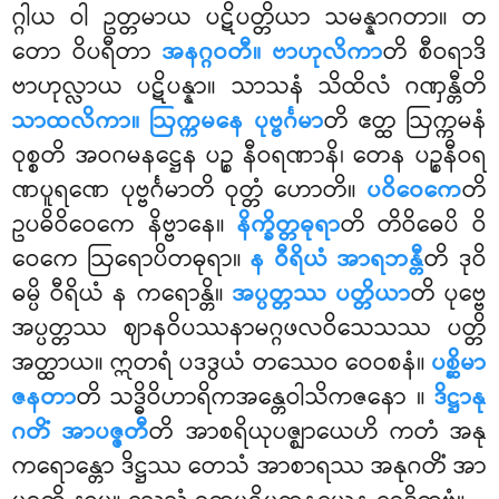
ဂ္ဂါယ ဝါ ဥတ္တမာယ ပဋိပတ္တိယာ သမန္နာဂတာ။ တ
တော ဝိပရီတာ
အနဂ္ဂဝတီ။ ဗာဟုလိကာ
တိ စီဝရာဒိ
ဗာဟုလ္လာယ ပဋိပန္နာ။ သာသနံ သိထိလံ ဂဏှန္တီတိ
သာထလိကာ။ ဩက္ကမနေ ပုဗ္ဗင်္ဂမာ
တိ ဧတ္ထ ဩက္ကမနံ
ဝုစ္စတိ အဝဂမနဋ္ဌေန ပဉ္စ နီဝရဏာနိ၊ တေန ပဉ္စနီဝရ
ဏပူရဏေ ပုဗ္ဗင်္ဂမာတိ ဝုတ္တံ ဟောတိ။
ပဝိဝေကေ
တိ
ဥပဓိဝိဝေကေ နိဗ္ဗာနေ။
နိက္ခိတ္တဓုရာ
တိ တိဝိဓေပိ ဝိ
ဝေကေ ဩရောပိတဓုရာ။
န ဝီရိယံ အာရဘန္တီ
တိ ဒုဝိ
ဓမ္ပိ ဝီရိယံ န ကရောန္တိ။
အပ္ပတ္တဿ ပတ္တိယာ
တိ ပုဗ္ဗေ
အပ္ပတ္တဿ ဈာနဝိပဿနာမဂ္ဂဖလဝိသေသဿ ပတ္တိ
အတ္ထာယ။ ဣတရံ
ပဒဒွယံ တဿေဝ ဝေဝစနံ။
ပစ္ဆိမာ
ဇနတာ
တိ သဒ္ဓိဝိဟာရိကအန္တေဝါသိကဇနော
။
ဒိဋ္ဌာနု
ဂတိံ အာပဇ္ဇတီ
တိ အာစရိယုပဇ္ဈာယေဟိ ကတံ အနု
ကရောန္တော ဒိဋ္ဌဿ တေသံ အာစာရဿ အနုဂတိံ အာ