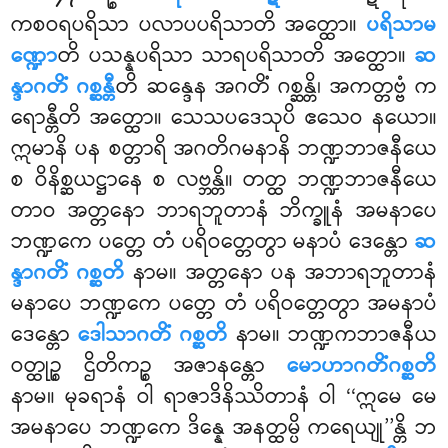
ကစဝရပရိသာ ပလာပပရိသာတိ အတ္ထော။
ပရိသာမ
ဏ္ဍော
တိ ပသန္နပရိသာ သာရပရိသာတိ အတ္ထော။
ဆ
န္ဒာဂတိံ ဂစ္ဆန္တီ
တိ ဆန္ဒေန အဂတိံ ဂစ္ဆန္တိ၊ အကတ္တဗ္ဗံ က
ရောန္တီတိ အတ္ထော။ သေသပဒေသုပိ ဧသေဝ နယော။
ဣမာနိ ပန စတ္တာရိ အဂတိဂမနာနိ ဘဏ္ဍဘာဇနီယေ
စ ဝိနိစ္ဆယဋ္ဌာနေ စ လဗ္ဘန္တိ။ တတ္ထ ဘဏ္ဍဘာဇနီယေ
တာဝ အတ္တနော ဘာရဘူတာနံ ဘိက္ခူနံ အမနာပေ
ဘဏ္ဍကေ ပတ္တေ တံ ပရိဝတ္တေတွာ မနာပံ ဒေန္တော
ဆ
န္ဒာဂတိံ ဂစ္ဆတိ
နာမ။ အတ္တနော ပန အဘာရဘူတာနံ
မနာပေ ဘဏ္ဍကေ ပတ္တေ တံ ပရိဝတ္တေတွာ အမနာပံ
ဒေန္တော
ဒေါသာဂတိံ ဂစ္ဆတိ
နာမ။ ဘဏ္ဍကဘာဇနီယ
ဝတ္ထုဉ္စ ဌိတိကဉ္စ အဇာနန္တော
မောဟာဂတိံ
ဂစ္ဆတိ
နာမ။ မုခရာနံ ဝါ ရာဇာဒိနိဿိတာနံ ဝါ ‘‘ဣမေ မေ
အမနာပေ ဘဏ္ဍကေ ဒိန္နေ အနတ္ထမ္ပိ ကရေယျု’’န္တိ ဘ