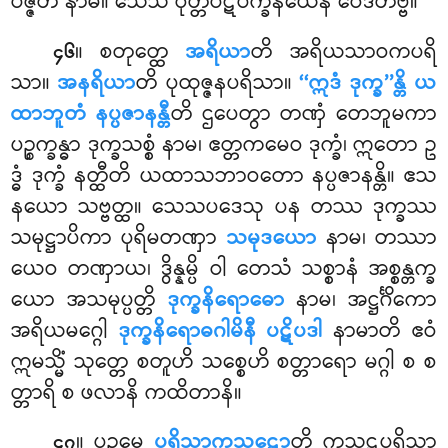
ပဇ္ဇတိ နာမ။ သေသံ ဝုတ္တပဋိပက္ခနယေန ဝေဒိတဗ္ဗံ။
။ စတုတ္ထေ
အရိယာ
တိ အရိယသာဝကပရိ
၄၆
သာ။
အနရိယာ
တိ ပုထုဇ္ဇနပရိသာ။
‘‘ဣဒံ ဒုက္ခ’’န္တိ ယ
ထာဘူတံ နပ္ပဇာနန္တီ
တိ ဌပေတွာ တဏှံ တေဘူမကာ
ပဉ္စက္ခန္ဓာ ဒုက္ခသစ္စံ နာမ၊ ဧတ္တကမေဝ ဒုက္ခံ၊ ဣတော ဥ
ဒ္ဓံ ဒုက္ခံ နတ္ထီတိ ယထာသဘာဝတော နပ္ပဇာနန္တိ။ ဧသ
နယော သဗ္ဗတ္ထ။ သေသပဒေသု ပန တဿ ဒုက္ခဿ
သမုဋ္ဌာပိကာ ပုရိမတဏှာ
သမုဒယော
နာမ၊ တဿာ
ယေဝ တဏှာယ၊ ဒွိန္နမ္ပိ ဝါ တေသံ သစ္စာနံ အစ္စန္တက္ခ
ယော အသမုပ္ပတ္တိ
ဒုက္ခနိရောဓော
နာမ၊ အဋ္ဌင်္ဂိကော
အရိယမဂ္ဂေါ
ဒုက္ခနိရောဓဂါမိနီ ပဋိပဒါ
နာမာတိ
ဧဝံ
ဣမသ္မိံ သုတ္တေ စတူဟိ သစ္စေဟိ စတ္တာရော မဂ္ဂါ စ စ
တ္တာရိ စ ဖလာနိ ကထိတာနိ။
။ ပဉ္စမေ
ပရိသာကသဋော
တိ ကသဋပရိသာ
၄၇