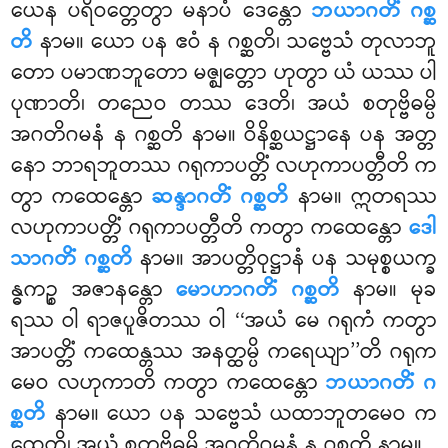
ယေန ပရိဝတ္တေတွာ မနာပံ ဒေန္တော
ဘယာဂတိံ ဂစ္ဆ
တိ
နာမ။ ယော ပန ဧဝံ န ဂစ္ဆတိ၊ သဗ္ဗေသံ တုလာဘူ
တော ပမာဏဘူတော မဇ္ဈတ္တော ဟုတွာ ယံ ယဿ ပါ
ပုဏာတိ၊ တညေဝ တဿ ဒေတိ၊ အယံ စတုဗ္ဗိဓမ္ပိ
အဂတိဂမနံ န ဂစ္ဆတိ နာမ။ ဝိနိစ္ဆယဋ္ဌာနေ ပန အတ္တ
နော ဘာရဘူတဿ ဂရုကာပတ္တိံ လဟုကာပတ္တီတိ က
တွာ ကထေန္တော
ဆန္ဒာဂတိံ ဂစ္ဆတိ
နာမ။ ဣတရဿ
လဟုကာပတ္တိံ ဂရုကာပတ္တီတိ ကတွာ ကထေန္တော
ဒေါ
သာဂတိံ ဂစ္ဆတိ
နာမ။ အာပတ္တိဝုဋ္ဌာနံ ပန သမုစ္စယက္ခ
န္ဓကဉ္စ အဇာနန္တော
မောဟာဂတိံ ဂစ္ဆတိ
နာမ။ မုခ
ရဿ ဝါ ရာဇပူဇိတဿ ဝါ ‘‘အယံ မေ ဂရုကံ ကတွာ
အာပတ္တိံ ကထေန္တဿ အနတ္ထမ္ပိ ကရေယျာ’’တိ ဂရုက
မေဝ လဟုကာတိ ကတွာ ကထေန္တော
ဘယာဂတိံ ဂ
စ္ဆတိ
နာမ။ ယော ပန သဗ္ဗေသံ ယထာဘူတမေဝ က
ထေတိ၊ အယံ စတုဗ္ဗိဓမ္ပိ အဂတိဂမနံ န ဂစ္ဆတိ နာမ။