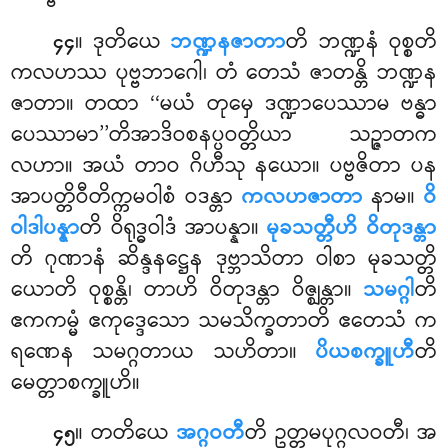
။ ဒုတိယေ
ဘဏ္ဍနဇာတာ
တိ ဘဏ္ဍနံ ဝုစ္စတိ
၄၄
ကလဟဿ ပုဗ္ဗဘာဂေါ၊ တံ တေသံ ဇာတန္တိ ဘဏ္ဍန
ဇာတာ။ တထာ ‘‘မယံ တုမှေ ဒဏ္ဍာပေဿာမ ဗန္ဓာ
ပေဿာမာ’’တိအာဒိဝစနပ္ပဝတ္တိယာ သဉ္ဇာတက
လဟာ။ အယံ တာဝ ဂိဟီသု နယော။ ပဗ္ဗဇိတာ ပန
အာပတ္တိဝီတိက္ကမဝါစံ ဝဒန္တာ
ကလဟဇာတာ
နာမ။
ဝိ
ဝါဒါပန္နာ
တိ ဝိရုဒ္ဓဝါဒံ အာပန္နာ။
မုခသတ္တီဟိ ဝိတုဒန္တာ
တိ ဂုဏာနံ ဆိန္ဒနဋ္ဌေန ဒုဗ္ဘာသိတာ ဝါစာ မုခသတ္တိ
ယောတိ ဝုစ္စန္တိ၊ တာဟိ ဝိတုဒန္တာ ဝိဇ္ဈန္တာ။
သမဂ္ဂါ
တိ
ဧကကမ္မံ ဧကုဒ္ဒေသော သမသိက္ခတာတိ ဧတေသံ က
ရဏေန သမဂ္ဂတာယ သဟိတာ။
ပိယစက္ခူဟီ
တိ
မေတ္တာစက္ခူဟိ။
။ တတိယေ
အဂ္ဂဝတီ
တိ ဥတ္တမပုဂ္ဂလဝတီ၊ အ
၄၅