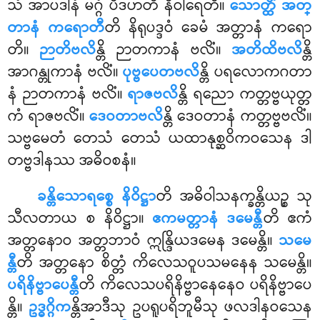
သံ အာပဒါနံ မဂ္ဂံ ပိဒဟတိ နိဝါရေတိ။
သောတ္ထိံ အတ္
တာနံ ကရောတီ
တိ နိရုပဒ္ဒဝံ ခေမံ အတ္တာနံ ကရော
တိ။
ဉာတိဗလိ
န္တိ ဉာတကာနံ ဗလိံ။
အတိထိဗလိ
န္တိ
အာဂန္တုကာနံ ဗလိံ။
ပုဗ္ဗပေတဗလိ
န္တိ
ပရလောကဂတာ
နံ ဉာတကာနံ ဗလိံ။
ရာဇဗလိ
န္တိ ရညော ကတ္တဗ္ဗယုတ္တ
ကံ ရာဇဗလိံ။
ဒေဝတာဗလိ
န္တိ ဒေဝတာနံ ကတ္တဗ္ဗဗလိံ။
သဗ္ဗမေတံ တေသံ တေသံ ယထာနုစ္ဆဝိကဝသေန ဒါ
တဗ္ဗဒါနဿ အဓိဝစနံ။
ခန္တိသောရစ္စေ နိဝိဋ္ဌာ
တိ အဓိဝါသနက္ခန္တိယဉ္စ သု
သီလတာယ စ နိဝိဋ္ဌာ။
ဧကမတ္တာနံ ဒမေန္တီ
တိ ဧကံ
အတ္တနောဝ အတ္တဘာဝံ ဣန္ဒြိယဒမေန ဒမေန္တိ။
သမေ
န္တီ
တိ အတ္တနော စိတ္တံ ကိလေသဝူပသမနေန သမေန္တိ။
ပရိနိဗ္ဗာပေန္တီ
တိ ကိလေသပရိနိဗ္ဗာနေနေဝ
ပရိနိဗ္ဗာပေ
န္တိ။
ဥဒ္ဓဂ္ဂိက
န္တိအာဒီသု ဥပရူပရိဘူမီသု ဖလဒါနဝသေန