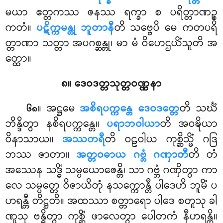
မယာ ဧတ္တကဿ ဇနဿ ရက္ခာ စ ပရိတ္တာဏဉ္စ
ကတံ။
ပဋိက္ကမန္တု ဘူတာနီ
တိ သဗ္ဗေပိ မေ ကတပရိ
တ္တာဏာ သတ္တာ အပဂစ္ဆန္တု၊ မာ မံ ဝိဟေဌယိံသူတိ အ
တ္ထော။
၈။ ဒေဝဒတ္တသုတ္တဝဏ္ဏနာ
။ အဋ္ဌမေ
အစိရပက္ကန္တေ ဒေဝဒတ္တေ
တိ သင်္ဃံ
၆၈
ဘိန္ဒိတွာ နစိရပက္ကန္တေ။
ပရာဘဝါယာ
တိ အဝဍ္ဎိယာ
ဝိနာသာယ။
အဿတရီ
တိ ဝဠဝါယ ကုစ္ဆိသ္မိံ ဂဒြ
ဘဿ ဇာတာ။
အတ္တဝဓာယ ဂဗ္ဘံ ဂဏှာတီ
တိ တံ
အဿေန သဒ္ဓိံ သမ္ပယောဇေန္တိ၊ သာ ဂဗ္ဘံ ဂဏှိတွာ ကာ
လေ သမ္ပတ္တေ ဝိဇာယိတုံ နသက္ကောန္တီ ပါဒေဟိ ဘူမိံ ပ
ဟရန္တီ တိဋ္ဌတိ။ အထဿာ စတ္တာရော ပါဒေ စတူသု ခါ
ဏူသု ဗန္ဓိတွာ ကုစ္ဆိံ ဖာလေတွာ ပေါတကံ နီဟရန္တိ။