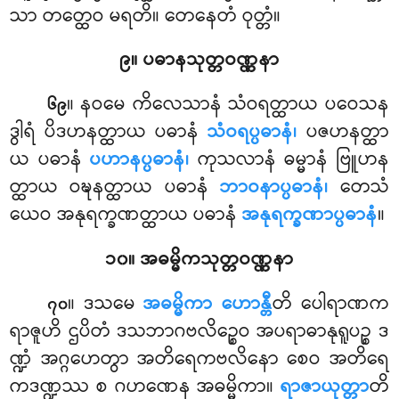
သာ တတ္ထေဝ မရတိ။ တေနေတံ ဝုတ္တံ။
၉။ ပဓာနသုတ္တဝဏ္ဏနာ
။ နဝမေ
ကိလေသာနံ သံဝရတ္ထာယ ပဝေသန
၆၉
ဒွါရံ ပိဒဟနတ္ထာယ ပဓာနံ
သံဝရပ္ပဓာနံ၊
ပဇဟနတ္ထာ
ယ ပဓာနံ
ပဟာနပ္ပဓာနံ၊
ကုသလာနံ ဓမ္မာနံ ဗြူဟန
တ္ထာယ ဝဍ္ဎနတ္ထာယ ပဓာနံ
ဘာဝနာပ္ပဓာနံ၊
တေသံ
ယေဝ အနုရက္ခဏတ္ထာယ ပဓာနံ
အနုရက္ခဏာပ္ပဓာနံ
။
၁၀။ အဓမ္မိကသုတ္တဝဏ္ဏနာ
။ ဒသမေ
အဓမ္မိကာ ဟောန္တီ
တိ ပေါရာဏက
၇၀
ရာဇူဟိ ဌပိတံ ဒသဘာဂဗလိဉ္စေဝ အပရာဓာနုရူပဉ္စ ဒ
ဏ္ဍံ အဂ္ဂဟေတွာ အတိရေကဗလိနော စေဝ အတိရေ
ကဒဏ္ဍဿ စ ဂဟဏေန အဓမ္မိကာ။
ရာဇာယုတ္တာ
တိ