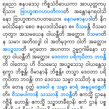
ရညော ဇနပဒေသု ကိစ္စသံဝိဓာယကာ အာယုတ္တကပု
ရိသာ။
ဗြာဟ္မဏဂဟပတိကာ
တိ အန္တောနဂရဝါသိ
နော ဗြာဟ္မဏဂဟပတယော။
နေဂမဇာနပဒါ
တိ နိဂ
မဝါသိနော စေဝ ဇနပဒဝါသိနော စ။
ဝိသမ
န္တိ ဝိသမာ
ဟုတွာ၊ အသမယေန ဝါယန္တီတိ အတ္ထော။
ဝိသမာ
တိ
န သမာ၊ အတိထဒ္ဓါ ဝါ အတိမုဒုကာ ဝါတိ အတ္ထော။
အပဉ္ဇသာ
တိ မဂ္ဂတော အပဂတာ၊ ဥမ္မဂ္ဂဂါမိနော ဟု
တွာ ဝါယန္တီတိ အတ္ထော။
ဒေဝတာ ပရိကုပိတာ ဘဝန္တီ
တိ ဝါတေသု ဟိ ဝိသမေသု အပဉ္ဇသေသု ဝါယန္တေသု
ရုက္ခာ ဘိဇ္ဇန္တိ၊ ဝိမာနာနိ ဘိဇ္ဇန္တိ။ တသ္မာ ဒေဝတာ ပရိ
ကုပိတာ ဘဝန္တိ၊ တာ ဒေဝဿ သမ္မာ ဝဿိတုံ န ဒေန္
တိ။ တေန ဝုတ္တံ
ဒေဝေါ န သမ္မာ ဓာရံ အနုပ္ပဝေစ္ဆတီ
တိ။
ဝိသမပါကာနိ သဿာနိ ဘဝန္တီ
တိ ဧကသ္မိံ ဌာနေ
ဂဗ္ဘီနိ ဟောန္တိ၊ ဧကသ္မိံ သဉ္ဇာတခီရာနိ၊ ဧကံ ဌာနံ ပစ္စ