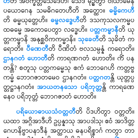
ဟီ
တိ အဝက္ခိတ္တသေဒေဟိ၊ သေဒံ မုဉ္စိတွာ ဝါယာမေန
ပယောဂေန သမဓိဂတေဟီတိ အတ္ထော။
ဓမ္မိကေဟီ
တိ ဓမ္မယုတ္တေဟိ။
ဓမ္မလဒ္ဓေဟီ
တိ ဒသကုသလကမ္မပ
ထဓမ္မေ အကောပေတွာ လဒ္ဓေဟိ။
ပတ္တကမ္မာနီ
တိ ယု
တ္တကမ္မာနိ အနုစ္ဆဝိကကမ္မာနိ။
သုခေတီ
တိ သုခိတံ က
ရောတိ။
ပီဏေတီ
တိ ပီဏိတံ ဗလသမ္ပန္နံ ကရောတိ။
ဌာနဂတံ ဟောတီ
တိ ကာရဏဂတံ ဟောတိ။ ကိံ ပန
တန္တိ? စတူသု ပတ္တကမ္မေသု ဧကံ ဘောဂေဟိ ကတ္တဗ္ဗ
ကမ္မံ ဘောဂဇာတမေဝ ဌာနဂတံ။
ပတ္တဂတ
န္တိ ယုတ္တပ္ပ
တ္တဋ္ဌာနဂတံ။
အာယတနသော ပရိဘုတ္တ
န္တိ ကာရဏေ
နေဝ ပရိဘုတ္တံ ဘောဂဇာတံ ဟောတိ။
ပရိယောဓာယ
သံဝတ္တတီ
တိ ပိဒဟိတွာ ဝတ္တတိ။
ယထာ အဂ္ဂိအာဒီဟိ ဥပ္ပန္နာသု အာပဒါသု၊ ဧဝံ အာဒိတ္တ
ဂေဟနိဗ္ဗာပနာဒီနံ အတ္ထာယ ဓနပရိစ္စာဂံ ကတွာ တာ