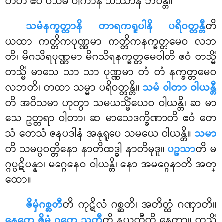
တီတိ ဧဝံ ဝိသမံ ပါကာနိ သဿာနိ ဘဝန္တိ။
သမံ
နက္ခတ္တာနိ တာရကရူပါနိ ပရိဝတ္တန္တီ
တိ
ယထာ ကတ္တိကပုဏ္ဏမာ ကတ္တိကနက္ခတ္တမေဝ လဘ
တိ၊ မိဂသိရပုဏ္ဏမာ မိဂသိရနက္ခတ္တမေဝါတိ ဧဝံ တသ္မိံ
တသ္မိံ
မာသေ သာ သာ ပုဏ္ဏမာ တံ တံ နက္ခတ္တမေဝ
လဘတိ၊ တထာ သမ္မာ ပရိဝတ္တန္တိ။
သမံ ဝါတာ ဝါယန္တီ
တိ အဝိသမာ ဟုတွာ သမယသ္မိံယေဝ ဝါယန္တိ၊ ဆ မာ
သေ ဥတ္တရာ ဝါတာ၊ ဆ မာသေဒက္ခိဏာတိ ဧဝံ တေ
သံ တေသံ ဇနပဒါနံ အနုရူပေ သမယေ ဝါယန္တိ။
သမာ
တိ သမပ္ပဝတ္တိနော နာတိထဒ္ဓါ နာတိမုဒူ။
ပဉ္ဇသာ
တိ မ
ဂ္ဂပ္ပဋိပန္နာ၊ မဂ္ဂေနေဝ ဝါယန္တိ၊ နော အမဂ္ဂေနာတိ အတ္
ထော။
ဇိမှံ
ဂစ္ဆတီ
တိ ကုဋိလံ ဂစ္ဆတိ၊ အတိတ္ထံ ဂဏှာတိ။
နေတ္တေ ဇိမှံ ဂတေ သတီ
တိ နယတီတိ နေတ္တာ။ တသ္မိံ