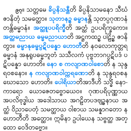
။ သတ္တမေ
ခိပ္ပနိသန္တီ
တိ ခိပ္ပနိသာမနော သီဃံ
၉၇
ဇာနိတုံ သမတ္ထော။
သုတာနဉ္စ ဓမ္မာန
န္တိ သုတပ္ပဂုဏာနံ
တန္တိဓမ္မာနံ။
အတ္ထူပပရိက္ခီ
တိ အတ္ထံ ဥပပရိက္ခကော။
အတ္ထမညာယ ဓမ္မမညာယာ
တိ အဋ္ဌကထဉ္စ ပါဠိဉ္စ ဇာနိ
တွာ။
ဓမ္မာနုဓမ္မပ္ပဋိပန္နော ဟောတီ
တိ နဝလောကုတ္တရ
ဓမ္မာနံ
အနုရူပဓမ္မဘူတံ သသီလကံ ပုဗ္ဗဘာဂပ္ပဋိပဒံ ပ
ဋိပန္နော ဟောတိ။
နော စ ကလျာဏဝါစော
တိ န သုန္ဒ
ရဝစနော။
န ကလျာဏဝါက္ကရဏော
တိ န သုန္ဒရဝစန
ဃောသော ဟောတိ။
ပေါရိယာ
တိအာဒီဟိ သဒ္ဓိံ နော-
ကာရော ယောဇေတဗ္ဗောယေဝ။ ဂုဏပရိပုဏ္ဏာယ
အပလိဗုဒ္ဓါယ အဒေါသာယ အဂဠိတပဒဗျဉ္ဇနာယ အ
တ္ထံ ဝိညာပေတုံ သမတ္ထာယ ဝါစာယ သမန္နာဂတော န
ဟောတီတိ အတ္ထော။ ဣမိနာ ဥပါယေန သဗ္ဗတ္ထ အတ္
ထော ဝေဒိတဗ္ဗော။