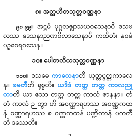
၈။ အတ္တဟိတသုတ္တဝဏ္ဏနာ
။ အဋ္ဌမံ
ပုဂ္ဂလဇ္ဈာသယဝသေနာပိ ဒသဗ
၉၈-၉၉
လဿ ဒေသနာဉာဏဝိလာသေနာပိ ကထိတံ၊ နဝမံ
ပဉ္စဝေရဝသေန။
၁၀။ ပေါတလိယသုတ္တဝဏ္ဏနာ
။ ဒသမေ
ကာလေနာ
တိ ယုတ္တပ္ပတ္တကာလေ
၁၀၀
န။
ခမတီ
တိ ရုစ္စတိ။
ယဒိဒံ တတ္ထ တတ္ထ ကာလညု
တာ
တိ ယာ ဧသာ တတ္ထ တတ္ထ ကာလံ ဇာနနာ။ တံ
တံ ကာလံ ဉတွာ ဟိ အဝဏ္ဏာရဟဿ အဝဏ္ဏကထ
နံ ဝဏ္ဏာရဟဿ စ ဝဏ္ဏကထနံ ပဏ္ဍိတာနံ ပကတီ
တိ ဒဿေတိ။