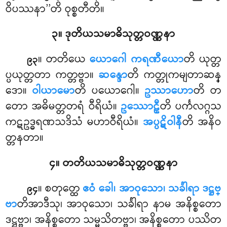
ဝိပဿနာ’’တိ ဝုစ္စတီတိ။
၃။ ဒုတိယသမာဓိသုတ္တဝဏ္ဏနာ
။ တတိယေ
ယောဂေါ ကရဏီယော
တိ ယုတ္တ
၉၃
ပ္ပယုတ္တတာ ကတ္တဗ္ဗာ။
ဆန္ဒော
တိ ကတ္တုကမျတာဆန္
ဒော။
ဝါယာမော
တိ ပယောဂေါ။
ဥဿာဟော
တိ တ
တော အဓိမတ္တတရံ ဝီရိယံ။
ဥဿောဠှီ
တိ ပင်္ကလဂ္ဂသ
ကဋဥဒ္ဓရဏသဒိသံ မဟာဝီရိယံ။
အပ္ပဋိဝါနီ
တိ အနိဝ
တ္တနတာ။
၄။ တတိယသမာဓိသုတ္တဝဏ္ဏနာ
။ စတုတ္ထေ
ဧဝံ ခေါ၊ အာဝုသော၊ သင်္ခါရာ ဒဋ္ဌဗ္
၉၄
ဗာ
တိအာဒီသု၊ အာဝုသော၊ သင်္ခါရာ နာမ အနိစ္စတော
ဒဋ္ဌဗ္ဗာ၊ အနိစ္စတော သမ္မသိတဗ္ဗာ၊ အနိစ္စတော ပဿိတ