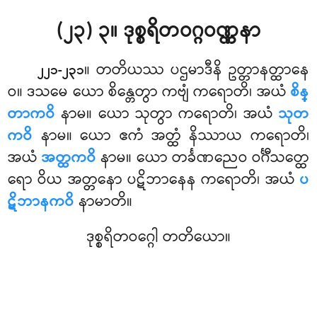
(၂၃) ၃။ ဒုစ္စရိတဝဂ္ဂဝဏ္ဏနာ
။ တတိယဿ
ပဌမာဒီနိ ဥတ္တာနတ္ထာနေ
၂၂၁-၂၃၁
ဝ။ ဒသမေ ယော စိန္တေတွာ ကဗျံ ကရောတိ၊ အယံ
စိန္
တာကဝိ
နာမ။ ယော သုတွာ ကရောတိ၊ အယံ
သုတ
ကဝိ
နာမ။ ယော ဧကံ အတ္ထံ နိဿာယ ကရောတိ၊
အယံ
အတ္ထကဝိ
နာမ။ ယော တင်္ခဏညေဝ ဝင်္ဂီသတ္ထေ
ရော ဝိယ အတ္တနော ပဋိဘာနေန ကရောတိ၊ အယံ
ပ
ဋိဘာနကဝိ
နာမာတိ။
ဒုစ္စရိတဝဂ္ဂေါ တတိယော။