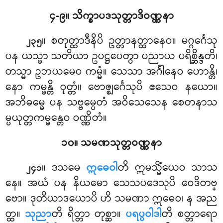
၄-၉။ သိက္ခာပဒသုတ္တာဒိဝဏ္ဏနာ
။ စတုတ္ထာဒီနိပိ ဥတ္တာနတ္ထာနေဝ။ မဂ္ဂင်္ဂေသု
၂၃၅
ပန ယသ္မာ သတိယာ ဥပဋ္ဌပေတွာ ပညာယ ပရိစ္ဆိန္ဒတိ၊
တသ္မာ ဥဘယမေဝ ကမ္မံ။ သေသာ အင်္ဂါနေဝ ဟောန္တိ၊
နော ကမ္မန္တိ
ဝုတ္တံ။ ဗောဇ္ဈင်္ဂေသုပိ ဧသေဝ နယော။
အဘိဓမ္မေ ပန သဗ္ဗမ္ပေတံ အဝိသေသေန စေတနာသ
မ္ပယုတ္တကမ္မန္တေဝ ဝဏ္ဏိတံ။
၁၀။ သမဏသုတ္တဝဏ္ဏနာ
။ ဒသမေ
ဣဓေဝါ
တိ ဣမသ္မိံယေဝ သာသ
၂၄၁
နေ။ အယံ ပန နိယမော သေသပဒေသုပိ ဝေဒိတဗ္
ဗော။ ဒုတိယာဒယောပိ ဟိ သမဏာ ဣဓေဝ၊ န အည
တ္ထ။
သုညာ
တိ ရိတ္တာ တုစ္ဆာ။
ပရပ္ပဝါဒါ
တိ စတ္တာရော