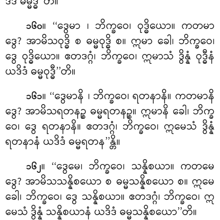
ဒိဒံ ဓမ္မိဒ္ဓီ’’တိ။
။ ‘‘ဒွေမာ
၊ ဘိက္ခဝေ၊ ဝုဒ္ဓိယော။ ကတမာ
၁၆၀
ဒွေ? အာမိသဝုဒ္ဓိ စ ဓမ္မဝုဒ္ဓိ စ။ ဣမာ ခေါ၊ ဘိက္ခဝေ၊
ဒွေ ဝုဒ္ဓိယော။ ဧတဒဂ္ဂံ၊ ဘိက္ခဝေ၊ ဣမာသံ ဒွိန္နံ ဝုဒ္ဓီနံ
ယဒိဒံ ဓမ္မဝုဒ္ဓီ’’တိ။
။ ‘‘ဒွေမာနိ
၊ ဘိက္ခဝေ၊ ရတနာနိ။ ကတမာနိ
၁၆၁
ဒွေ? အာမိသရတနဉ္စ ဓမ္မရတနဉ္စ။ ဣမာနိ ခေါ၊ ဘိက္ခ
ဝေ၊ ဒွေ ရတနာနိ။ ဧတဒဂ္ဂံ၊ ဘိက္ခဝေ၊ ဣမေသံ ဒွိန္နံ
ရတနာနံ ယဒိဒံ ဓမ္မရတန’’န္တိ။
။ ‘‘ဒွေမေ၊ ဘိက္ခဝေ၊ သန္နိစယာ။ ကတမေ
၁၆၂
ဒွေ? အာမိသသန္နိစယော စ ဓမ္မသန္နိစယော စ။ ဣမေ
ခေါ၊ ဘိက္ခဝေ၊ ဒွေ သန္နိစယာ။ ဧတဒဂ္ဂံ၊ ဘိက္ခဝေ၊ ဣ
မေသံ ဒွိန္နံ သန္နိစယာနံ ယဒိဒံ ဓမ္မသန္နိစယော’’တိ။