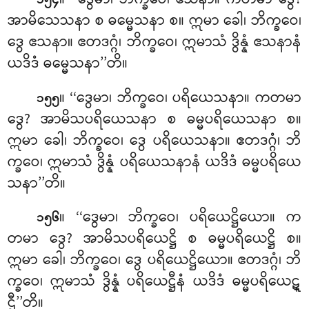
၁၅၄
အာမိသေသနာ စ ဓမ္မေသနာ စ။ ဣမာ ခေါ၊ ဘိက္ခဝေ၊
ဒွေ ဧသနာ။ ဧတဒဂ္ဂံ၊ ဘိက္ခဝေ၊ ဣမာသံ ဒွိန္နံ ဧသနာနံ
ယဒိဒံ ဓမ္မေသနာ’’တိ။
။ ‘‘ဒွေမာ၊ ဘိက္ခဝေ၊ ပရိယေသနာ။ ကတမာ
၁၅၅
ဒွေ? အာမိသပရိယေသနာ စ ဓမ္မပရိယေသနာ စ။
ဣမာ ခေါ၊ ဘိက္ခဝေ၊ ဒွေ ပရိယေသနာ။ ဧတဒဂ္ဂံ၊ ဘိ
က္ခဝေ၊ ဣမာသံ ဒွိန္နံ ပရိယေသနာနံ ယဒိဒံ ဓမ္မပရိယေ
သနာ’’တိ။
။ ‘‘ဒွေမာ၊ ဘိက္ခဝေ၊ ပရိယေဋ္ဌိယော။ က
၁၅၆
တမာ ဒွေ? အာမိသပရိယေဋ္ဌိ စ ဓမ္မပရိယေဋ္ဌိ စ။
ဣမာ ခေါ၊ ဘိက္ခဝေ၊ ဒွေ ပရိယေဋ္ဌိယော။ ဧတဒဂ္ဂံ၊ ဘိ
က္ခဝေ၊ ဣမာသံ ဒွိန္နံ ပရိယေဋ္ဌီနံ ယဒိဒံ ဓမ္မပရိယေဋ္
ဌီ’’တိ။