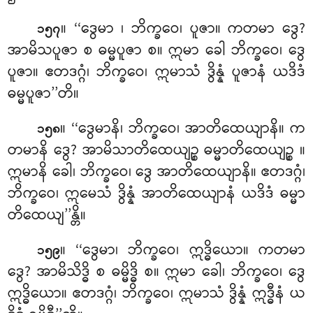
။ ‘‘ဒွေမာ
၊ ဘိက္ခဝေ၊ ပူဇာ။ ကတမာ ဒွေ?
၁၅၇
အာမိသပူဇာ စ ဓမ္မပူဇာ စ။ ဣမာ ခေါ ဘိက္ခဝေ၊ ဒွေ
ပူဇာ။ ဧတဒဂ္ဂံ၊ ဘိက္ခဝေ၊ ဣမာသံ ဒွိန္နံ ပူဇာနံ ယဒိဒံ
ဓမ္မပူဇာ’’တိ။
။ ‘‘ဒွေမာနိ၊ ဘိက္ခဝေ၊ အာတိထေယျာနိ။ က
၁၅၈
တမာနိ ဒွေ? အာမိသာတိထေယျဉ္စ ဓမ္မာတိထေယျဉ္စ
။
ဣမာနိ ခေါ၊ ဘိက္ခဝေ၊ ဒွေ အာတိထေယျာနိ။ ဧတဒဂ္ဂံ၊
ဘိက္ခဝေ၊ ဣမေသံ ဒွိန္နံ အာတိထေယျာနံ ယဒိဒံ ဓမ္မာ
တိထေယျ’’န္တိ။
။ ‘‘ဒွေမာ၊ ဘိက္ခဝေ၊ ဣဒ္ဓိယော။ ကတမာ
၁၅၉
ဒွေ? အာမိသိဒ္ဓိ စ ဓမ္မိဒ္ဓိ စ။ ဣမာ ခေါ၊ ဘိက္ခဝေ၊ ဒွေ
ဣဒ္ဓိယော။ ဧတဒဂ္ဂံ၊ ဘိက္ခဝေ၊ ဣမာသံ ဒွိန္နံ ဣဒ္ဓီနံ ယ