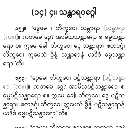
(၁၄) ၄။ သန္ထာရဝဂ္ဂေါ
။ ‘‘ဒွေမေ
၊ ဘိက္ခဝေ၊ သန္ထာရာ
[သန္ဓာရာ
၁၅၂
(က။)]
။ ကတမေ ဒွေ? အာမိသသန္ထာရော စ ဓမ္မသန္ထာ
ရော စ။ ဣမေ ခေါ၊ ဘိက္ခဝေ၊ ဒွေ သန္ထာရာ။ ဧတဒဂ္ဂံ၊
ဘိက္ခဝေ၊ ဣမေသံ ဒွိန္နံ သန္ထာရာနံ ယဒိဒံ ဓမ္မသန္ထာ
ရော’’တိ။
။ ‘‘ဒွေမေ၊ ဘိက္ခဝေ၊ ပဋိသန္ထာရာ
[ပဋိသန္ဓာ
၁၅၃
ရာ (က။)]
။ ကတမေ ဒွေ? အာမိသပဋိသန္ထာရော စ
ဓမ္မပဋိသန္ထာရော စ။ ဣမေ ခေါ၊ ဘိက္ခဝေ၊ ဒွေ ပဋိသ
န္ထာရာ။ ဧတဒဂ္ဂံ၊ ဘိက္ခဝေ၊ ဣမေသံ ဒွိန္နံ ပဋိသန္ထာရာနံ
ယဒိဒံ ဓမ္မပဋိသန္ထာရော’’တိ။
။ ‘‘ဒွေမာ၊ ဘိက္ခဝေ၊ ဧသနာ။ ကတမာ ဒွေ?