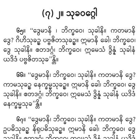
(၇) ၂။ သုခဝဂ္ဂေါ
။ ‘‘ဒွေမာနိ
၊ ဘိက္ခဝေ၊ သုခါနိ။ ကတမာနိ
၆၅
ဒွေ? ဂိဟိသုခဉ္စ ပဗ္ဗဇိတသုခဉ္စ။ ဣမာနိ ခေါ၊ ဘိက္ခဝေ၊
ဒွေ သုခါနိ။ ဧတဒဂ္ဂံ၊ ဘိက္ခဝေ၊ ဣမေသံ ဒွိန္နံ သုခါနံ
ယဒိဒံ ပဗ္ဗဇိတသုခ’’န္တိ။
။ ‘‘ဒွေမာနိ၊ ဘိက္ခဝေ၊ သုခါနိ။ ကတမာနိ ဒွေ?
၆၆
ကာမသုခဉ္စ နေက္ခမ္မသုခဉ္စ။ ဣမာနိ ခေါ၊ ဘိက္ခဝေ၊ ဒွေ
သုခါနိ။ ဧတဒဂ္ဂံ၊ ဘိက္ခဝေ၊ ဣမေသံ
ဒွိန္နံ သုခါနံ ယဒိဒံ
နေက္ခမ္မသုခ’’န္တိ။
။ ‘‘ဒွေမာနိ၊ ဘိက္ခဝေ၊ သုခါနိ။ ကတမာနိ ဒွေ?
၆၇
ဥပဓိသုခဉ္စ နိရုပဓိသုခဉ္စ။ ဣမာနိ ခေါ၊ ဘိက္ခဝေ၊ ဒွေ
သုခါနိ။ ဧတဒဂ္ဂံ၊ ဘိက္ခဝေ၊ ဣမေသံ ဒွိန္နံ သုခါနံ ယဒိဒံ