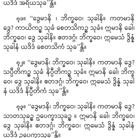
ယဒိဒံ အရိယသုခ’’န္တိ။
။ ‘‘ဒွေမာနိ
၊ ဘိက္ခဝေ၊ သုခါနိ။ ကတမာနိ
၇၁
ဒွေ? ကာယိကဉ္စ သုခံ စေတသိကဉ္စ သုခံ။ ဣမာနိ ခေါ၊
ဘိက္ခဝေ၊ ဒွေ သုခါနိ။ ဧတဒဂ္ဂံ၊ ဘိက္ခဝေ၊ ဣမေသံ ဒွိန္နံ
သုခါနံ ယဒိဒံ စေတသိကံ သုခ’’န္တိ။
။ ‘‘ဒွေမာနိ၊ ဘိက္ခဝေ၊ သုခါနိ။ ကတမာနိ ဒွေ?
၇၂
သပ္ပီတိကဉ္စ သုခံ နိပ္ပီတိကဉ္စ သုခံ။ ဣမာနိ ခေါ၊ ဘိက္ခ
ဝေ၊ ဒွေ သုခါနိ။ ဧတဒဂ္ဂံ၊ ဘိက္ခဝေ၊ ဣမေသံ ဒွိန္နံ သုခါ
နံ ယဒိဒံ နိပ္ပီတိကံ သုခ’’န္တိ။
။ ‘‘ဒွေမာနိ၊ ဘိက္ခဝေ၊ သုခါနိ။ ကတမာနိ ဒွေ?
၇၃
သာတသုခဉ္စ ဥပေက္ခာသုခဉ္စ
။ ဣမာနိ ခေါ၊ ဘိက္ခဝေ၊
ဒွေ သုခါနိ။ ဧတဒဂ္ဂံ၊ ဘိက္ခဝေ၊ ဣမေသံ ဒွိန္နံ သုခါနံ
ယဒိဒံ ဥပေက္ခာသုခ’’န္တိ။