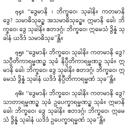
။ ‘‘ဒွေမာနိ
၊ ဘိက္ခဝေ၊ သုခါနိ။ ကတမာနိ
၇၄
ဒွေ? သမာဓိသုခဉ္စ အသမာဓိသုခဉ္စ။ ဣမာနိ ခေါ၊ ဘိ
က္ခဝေ၊ ဒွေ သုခါနိ။ ဧတဒဂ္ဂံ၊ ဘိက္ခဝေ၊ ဣမေသံ ဒွိန္နံ သု
ခါနံ ယဒိဒံ သမာဓိသုခ’’န္တိ။
။ ‘‘ဒွေမာနိ၊ ဘိက္ခဝေ၊ သုခါနိ။ ကတမာနိ ဒွေ?
၇၅
သပ္ပီတိကာရမ္မဏဉ္စ သုခံ နိပ္ပီတိကာရမ္မဏဉ္စ သုခံ။ ဣ
မာနိ
ခေါ၊ ဘိက္ခဝေ၊ ဒွေ သုခါနိ။ ဧတဒဂ္ဂံ၊ ဘိက္ခဝေ၊ ဣ
မေသံ ဒွိန္နံ သုခါနံ ယဒိဒံ နိပ္ပီတိကာရမ္မဏံ သုခ’’န္တိ။
။ ‘‘ဒွေမာနိ၊ ဘိက္ခဝေ၊ သုခါနိ။ ကတမာနိ ဒွေ?
၇၆
သာတာရမ္မဏဉ္စ သုခံ ဥပေက္ခာရမ္မဏဉ္စ သုခံ။ ဣမာနိ
ခေါ၊ ဘိက္ခဝေ၊ ဒွေ သုခါနိ။ ဧတဒဂ္ဂံ၊ ဘိက္ခဝေ၊ ဣမေ
သံ ဒွိန္နံ သုခါနံ ယဒိဒံ ဥပေက္ခာရမ္မဏံ သုခ’’န္တိ။