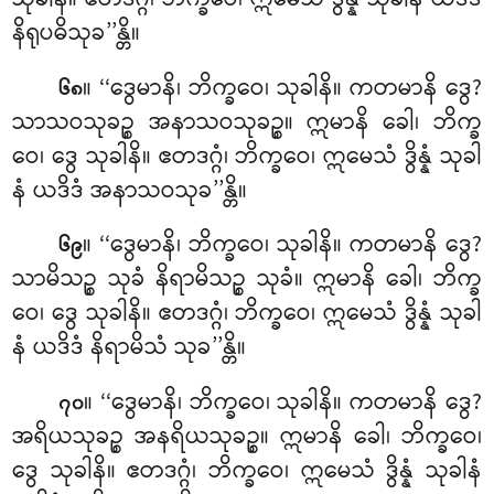
နိရုပဓိသုခ’’န္တိ။
။ ‘‘ဒွေမာနိ၊ ဘိက္ခဝေ၊ သုခါနိ။ ကတမာနိ ဒွေ?
၆၈
သာသဝသုခဉ္စ
အနာသဝသုခဉ္စ။ ဣမာနိ ခေါ၊ ဘိက္ခ
ဝေ၊ ဒွေ သုခါနိ။ ဧတဒဂ္ဂံ၊ ဘိက္ခဝေ၊ ဣမေသံ ဒွိန္နံ သုခါ
နံ ယဒိဒံ အနာသဝသုခ’’န္တိ။
။ ‘‘ဒွေမာနိ၊ ဘိက္ခဝေ၊ သုခါနိ။ ကတမာနိ ဒွေ?
၆၉
သာမိသဉ္စ သုခံ နိရာမိသဉ္စ သုခံ။ ဣမာနိ ခေါ၊ ဘိက္ခ
ဝေ၊ ဒွေ သုခါနိ။ ဧတဒဂ္ဂံ၊ ဘိက္ခဝေ၊ ဣမေသံ ဒွိန္နံ သုခါ
နံ ယဒိဒံ နိရာမိသံ သုခ’’န္တိ။
။ ‘‘ဒွေမာနိ၊ ဘိက္ခဝေ၊ သုခါနိ။ ကတမာနိ ဒွေ?
၇၀
အရိယသုခဉ္စ အနရိယသုခဉ္စ။ ဣမာနိ ခေါ၊ ဘိက္ခဝေ၊
ဒွေ သုခါနိ။ ဧတဒဂ္ဂံ၊ ဘိက္ခဝေ၊ ဣမေသံ ဒွိန္နံ သုခါနံ