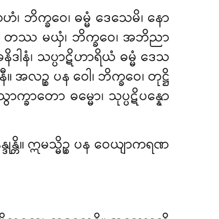
၊ ဘိက္ခဝေ၊ ဓမ္မံ ဒေသေမိ၊ နော
ိယံ။ တဿ မယှံ၊ ဘိက္ခဝေ၊ အဘိညာ
နံ၊ သပ္ပာဋိဟာရိယံ ဓမ္မံ ဒေသ
ဉ္စ ပန ဝေါ၊ ဘိက္ခဝေ၊ တုဋ္ဌိ
ခာတော ဓမ္မော၊ သုပ္ပဋိပန္နော
္တိ။ ဣမသ္မိဉ္စ ပန ဝေယျာကရဏ