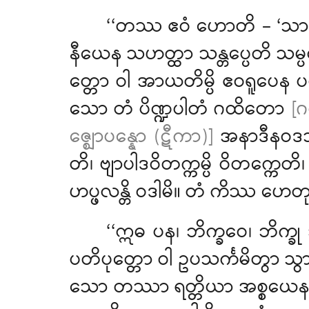
‘‘တဿ ဧဝံ ဟောတိ – ‘သာ
နီယေန သဟတ္ထာ သန္တပ္ပေတိ သ
တ္တော ဝါ အာယတိမ္ပိ ဧဝရူပေ
သော တံ ပိဏ္ဍပါတံ ဂထိတော
[ဂ
ဇ္ဈောပန္နော (ဋီကာ)]
အနာဒီနဝဒဿ
တိ၊ ဗျာပါဒဝိတက္ကမ္ပိ ဝိတက္ကေတိ
ဟပ္ဖလန္တိ ဝဒါမိ။ တံ ကိဿ ဟေတု
‘‘ဣဓ ပန၊ ဘိက္ခဝေ၊ ဘိက
ပတိပုတ္တော ဝါ ဥပသင်္ကမိတွာ သ
သော တဿာ ရတ္တိယာ အစ္စယေန 