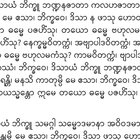
ဒိသာယံ ဘိက္ခူ ဘဏ္ဍနဇာတာ ကလဟဇာတာ ဝိ
ပိ မေ ဧသာ၊ ဘိက္ခဝေ၊ ဒိသာ န ဖာသု ဟောတိ၊ ပ
ော ဓမ္မေ ပဇဟိံသု၊ တယော ဓမ္မေ ဗဟုလ
သု? နေက္ခမ္မဝိတက္ကံ၊ အဗျာပါဒဝိတက္ကံ
္မေ ဗဟုလမကံသု? ကာမဝိတက္ကံ၊ ဗျာပါဒဝ
ဿံ၊ ဘိက္ခဝေ၊ ဒိသာယံ ဘိက္ခူ ဘဏ္ဍနဇ
ရန္တိ၊ မနသိ ကာတုမ္ပိ မေ ဧသာ၊ ဘိက္ခဝေ၊ ဒ
 တေ အာယသ္မန္တော ဣမေ တယော ဓမ္မေ ပဇဟ
ာယံ ဘိက္ခူ သမဂ္ဂါ သမ္မောဒမာနာ အဝိဝ
ဂန္တုမ္ပိ မေ ဧသာ၊ ဘိက္ခဝေ၊ ဒိသာ ဖာသု ဟ