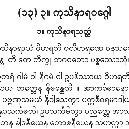
(၁၃) ၃။ ကုသိနာရဝဂ္ဂေါ
၁။ ကုသိနာရသုတ္တံ
သိနာရာယံ ဝိဟရတိ ဗလိဟရဏေ ဝနသဏ္ဍေ
ဘဒန္တေ’’တိ တေ ဘိက္ခူ ဘဂဝတော ပစ္စဿောသ
အညတရံ ဂါမံ ဝါ နိဂမံ ဝါ ဥပနိဿာယ ဝိဟ
နာယ ဘတ္တေန နိမန္တေတိ
။ အာကင်္ခမာနော
 ပုဗ္ဗဏှသမယံ နိဝါသေတွာ ပတ္တစီဝရ
ုပသင်္ကမတိ၊ ဥပသင်္ကမိတွာ ပညတ္တေ အ
တေန ခါဒနီယေန ဘောဇနီယေန သဟတ္ထာ သန္တ