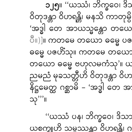
၁၂၅
။ ‘‘ယဿံ၊ ဘိက္ခဝေ၊ 
ဝိတုဒန္တာ ဝိဟရန္တိ၊ မနသိ ကာတုမ္
‘အဒ္ဓါ တေ အာယသ္မန္တော တယ
ပီ။)]
။ ကတမေ တယော ဓမ္မေ ပဇဟိံ
ဓမ္မေ ပဇဟိံသု။ ကတမေ တယော ဓမ
တယော ဓမ္မေ ဗဟုလမကံသု’။ ယ
ညမညံ မုခသတ္တီဟိ ဝိတုဒန္တာ ဝိဟ
နိဋ္ဌမေတ္ထ ဂစ္ဆာမိ – ‘အဒ္ဓါ
သု’’’။
‘‘ယဿံ ပန၊ ဘိက္ခဝေ၊ ဒိသ
ယစက္ခူဟိ သမ္ပဿန္တာ ဝိဟရန္တိ၊ 