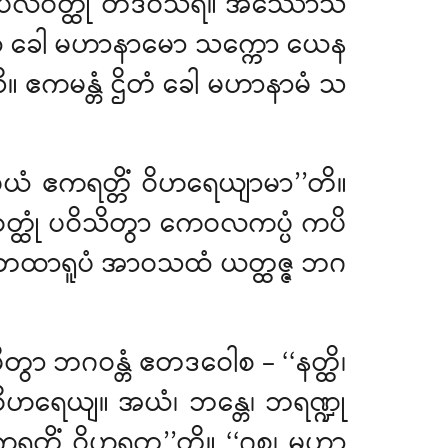
ပိလဝတ္ထု တဒဝသရိ။ အဿောသိ
အထ ခေါ မဟာနာမော
သက္ကော ယေန
ိ။ ဧကမန္တံ ဌိတံ ခေါ မဟာနာမံ သ
မယံ ဧကရတ္တိံ ဝိဟရေယျာမာ’’တိ။
ထုံ ပဝိသိတွာ ကေဝလကပ္ပံ ကပိ
ိံ တထာရူပံ အာဝသထံ ယတ္ထဇ္ဇ ဘဂ
ာ ဘဂဝန္တံ ဧတဒဝေါစ – ‘‘နတ္ထိ၊
 ဝိဟရေယျ။ အယံ၊ ဘန္တေ၊ ဘရဏ္ဍု
ံ ဝိဟရတူ’’တိ။ ‘‘ဂစ္ဆ၊ မဟာ