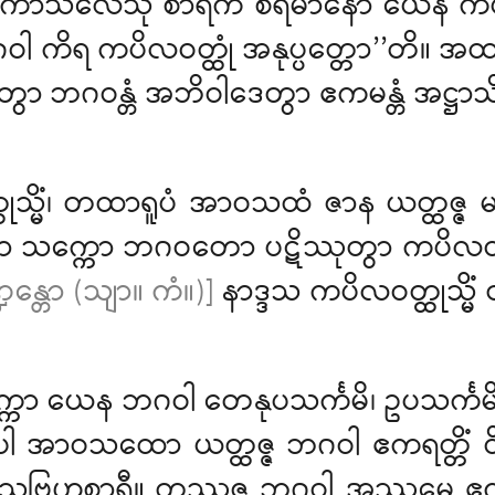
ကောသလေသု စာရိကံ စရမာနော ယေန က
ဝါ ကိရ ကပိလဝတ္ထုံ
အနုပ္ပတ္တော’’တိ။ 
တွာ ဘဂဝန္တံ အဘိဝါဒေတွာ ဧကမန္တံ အဋ္ဌာသ
ထုသ္မိံ၊ တထာရူပံ အာဝသထံ ဇာန ယတ္ထဇ္ဇ 
မော သက္ကော ဘဂဝတော ပဋိဿုတွာ ကပိလဝတ္
န္တော (သျာ။ ကံ။)]
နာဒ္ဒသ ကပိလဝတ္ထုသ္မ
 ယေန ဘဂဝါ တေနုပသင်္ကမိ၊ ဥပသင်္ကမိတွ
ရူပေါ အာဝသထော
ယတ္ထဇ္ဇ ဘဂဝါ ဧကရတ္တိံ
္မစာရီ။ တဿဇ္ဇ ဘဂဝါ အဿမေ ဧကရတ္တိ