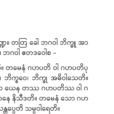
။ တတြ ခေါ ဘဂဝါ ဘိက္ခူ အာ
ုံ။ ဘဂဝါ ဧတဒဝေါစ –
ရတိ။ တမေနံ ဂဟပတိ ဝါ ဂဟပတိပု
၊ ဘိက္ခဝေ၊ ဘိက္ခု အဓိဝါသေတိ။
မာဒါယ ယေန တဿ ဂဟပတိဿ ဝါ ဂ
ာသနေ နိသီဒတိ။ တမေနံ သော ဂဟ
ပ္ပေတိ သမ္ပဝါရေတိ။