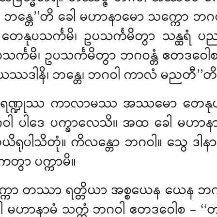
‘ဧဝံ၊ ဘန္တေ’’တိ ခေါ မဟာနာမော သက္ကေ
င်္ကမိ၊ ဥပသင်္ကမိတွာ သန္ထရံ ပညာ
မိ၊ ဥပသင်္ကမိတွာ ဘဂဝန္တံ ဧတဒဝေါစ –
 ယဿဒါနိ၊ ဘန္တေ၊ ဘဂဝါ ကာလံ မညတီ’’တိ
ဏ္ဍုဿ ကာလာမဿ အဿမော တေနုပသင်္က
ါ ဘဂဝါ ပါဒေ ပက္ခာလေသိ။ အထ ခေါ 
ယိရုပါသိတုံ။ ကိလန္တော
ဘဂဝါ။ သွေ ဒါနာ
ကတွာ ပက္ကာမိ။
ာ တဿာ ရတ္တိယာ အစ္စယေန ယေန ဘဂဝါ တ
န္နံ ခေါ မဟာနာမံ သက္ကံ ဘဂဝါ ဧတဒဝေါစ 