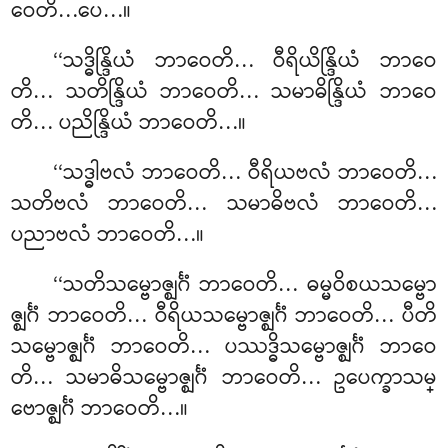
ဝေတိ…ပေ…။
‘‘သဒ္ဓိန္ဒြိယံ ဘာဝေတိ… ဝီရိယိန္ဒြိယံ ဘာဝေ
တိ… သတိန္ဒြိယံ ဘာဝေတိ… သမာဓိန္ဒြိယံ ဘာဝေ
တိ… ပညိန္ဒြိယံ ဘာဝေတိ…။
‘‘သဒ္ဓါဗလံ
ဘာဝေတိ… ဝီရိယဗလံ ဘာဝေတိ…
သတိဗလံ ဘာဝေတိ… သမာဓိဗလံ ဘာဝေတိ…
ပညာဗလံ ဘာဝေတိ…။
‘‘သတိသမ္ဗောဇ္ဈင်္ဂံ ဘာဝေတိ… ဓမ္မဝိစယသမ္ဗော
ဇ္ဈင်္ဂံ ဘာဝေတိ… ဝီရိယသမ္ဗောဇ္ဈင်္ဂံ ဘာဝေတိ… ပီတိ
သမ္ဗောဇ္ဈင်္ဂံ ဘာဝေတိ… ပဿဒ္ဓိသမ္ဗောဇ္ဈင်္ဂံ ဘာဝေ
တိ… သမာဓိသမ္ဗောဇ္ဈင်္ဂံ ဘာဝေတိ… ဥပေက္ခာသမ္
ဗောဇ္ဈင်္ဂံ ဘာဝေတိ…။