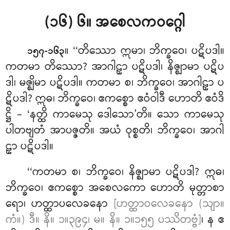
(၁၆) ၆။ အစေလကဝဂ္ဂေါ
။ ‘‘တိဿော
ဣမာ၊ ဘိက္ခဝေ၊ ပဋိပဒါ။
၁၅၇-၁၆၃
ကတမာ တိဿော? အာဂါဠှာ ပဋိပဒါ၊ နိဇ္ဈာမာ ပဋိပ
ဒါ၊ မဇ္ဈိမာ ပဋိပဒါ။ ကတမာ စ၊ ဘိက္ခဝေ၊ အာဂါဠှာ ပ
ဋိပဒါ? ဣဓ၊ ဘိက္ခဝေ၊ ဧကစ္စော ဧဝံဝါဒီ ဟောတိ ဧဝံဒိ
ဋ္ဌိ – ‘နတ္ထိ ကာမေသု ဒေါသော’တိ။ သော ကာမေသု
ပါတဗျတံ အာပဇ္ဇတိ။ အယံ ဝုစ္စတိ၊ ဘိက္ခဝေ၊ အာဂါ
ဠှာ ပဋိပဒါ။
‘‘ကတမာ စ၊ ဘိက္ခဝေ၊ နိဇ္ဈာမာ ပဋိပဒါ? ဣဓ၊
ဘိက္ခဝေ၊ ဧကစ္စော အစေလကော ဟောတိ မုတ္တာစာ
ရော၊ ဟတ္ထာပလေခနော
[ဟတ္ထာဝလေခနော (သျာ။
ကံ။) ဒီ။ နိ။ ၁။၃၉၄၊ မ။ နိ။ ၁။၁၅၅ ပဿိတဗ္ဗံ]
၊ န ဧ