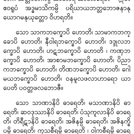
ဧဝရူပံ အဒ္ဓမာသိကမ္ပိ ပရိယာယဘတ္တဘောဇနာနု
ယောဂမနုယုတ္တော ဝိဟရတိ။
သော သာကဘက္ခောပိ ဟောတိ၊ သာမာကဘက္
ခောပိ ဟောတိ၊ နီဝါရဘက္ခောပိ ဟောတိ၊ ဒဒ္ဒုလဘ
က္ခောပိ ဟောတိ၊ ဟဋဘက္ခောပိ ဟောတိ
၊ ကဏှဘ
က္ခောပိ ဟောတိ၊ အာစာမဘက္ခောပိ ဟောတိ၊ ပိညာ
ကဘက္ခောပိ ဟောတိ၊ တိဏဘက္ခောပိ ဟောတိ၊ ဂေါ
မယဘက္ခောပိ ဟောတိ၊ ဝနမူလဖလာဟာရော ယာ
ပေတိ ပဝတ္တဖလဘောဇီ။
သော သာဏာနိပိ ဓာရေတိ၊ မသာဏာနိပိ ဓာ
ရေတိ၊ ဆဝဒုဿာနိပိ ဓာရေတိ၊ ပံသုကူလာနိပိ ဓာရေ
တိ၊ တိရီဋာနိပိ ဓာရေတိ၊ အဇိနမ္ပိ ဓာရေတိ၊ အဇိနက္ခိ
ပမ္ပိ ဓာရေတိ၊ ကုသစီရမ္ပိ ဓာရေတိ
၊ ဝါကစီရမ္ပိ ဓာရေ