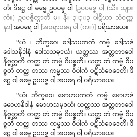
တိ၊ ဒိဋ္ဌေ ဝါ ဓမ္မေ ဥပပဇ္ဇ ဝါ
[ဥပပဇ္ဇေ ဝါ (သီ။ သျာ။
ကံ။) ဥပပဇ္ဇိတွာတိ မ။ နိ။ ၃။၃၀၃ ပါဠိယာ သံဝဏ္ဏ
နာ]
အပရေ ဝါ
[အပရာပရေ ဝါ (က။)]
ပရိယာယေ။
‘‘ယံ
၊ ဘိက္ခဝေ၊ ဒေါသပကတံ ကမ္မံ ဒေါသဇံ
ဒေါသနိဒါနံ ဒေါသသမုဒယံ၊ ယတ္ထဿ အတ္တဘာဝေါ
နိဗ္ဗတ္တတိ တတ္ထ တံ ကမ္မံ ဝိပစ္စတိ။ ယတ္ထ တံ ကမ္မံ ဝိပ
စ္စတိ တတ္ထ တဿ ကမ္မဿ ဝိပါကံ ပဋိသံဝေဒေတိ၊ ဒိ
ဋ္ဌေ ဝါ ဓမ္မေ ဥပပဇ္ဇ ဝါ အပရေ ဝါ ပရိယာယေ။
‘‘ယံ၊ ဘိက္ခဝေ၊ မောဟပကတံ ကမ္မံ မောဟဇံ
မောဟနိဒါနံ မောဟသမုဒယံ၊ ယတ္ထဿ အတ္တဘာဝေါ
နိဗ္ဗတ္တတိ တတ္ထ တံ ကမ္မံ ဝိပစ္စတိ။ ယတ္ထ တံ ကမ္မံ ဝိပ
စ္စတိ တတ္ထ
တဿ ကမ္မဿ ဝိပါကံ ပဋိသံဝေဒေတိ၊ ဒိ
ဋ္ဌေ ဝါ ဓမ္မေ ဥပပဇ္ဇ
ဝါ အပရေ ဝါ ပရိယာယေ။