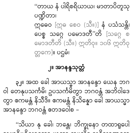
‘‘တာယ နံ ပါရိစရိယာယ၊ မာတာပိတူသု
ပဏ္ဍိတာ၊
ဣဓေဝ
[ဣဓ စေဝ (သီ။)]
နံ ပသံသန္တိ၊
ပေစ္စ သဂ္ဂေ ပမောဒတီ’’တိ
[သဂ္ဂေ စ
မောဒတီတိ (သီ။) ဣတိဝု။ ၁၀၆ ဣတိဝု
တ္တကေ]
။ ပဌမံ၊
၂။ အာနန္ဒသုတ္တံ
။ အထ ခေါ အာယသ္မာ အာနန္ဒော ယေန ဘဂ
၃၂
ဝါ တေနုပသင်္ကမိ၊ ဥပသင်္ကမိတွာ ဘဂဝန္တံ အဘိဝါဒေ
တွာ
ဧကမန္တံ နိသီဒိ။ ဧကမန္တံ နိသိန္နော ခေါ အာယသ္မာ
အာနန္ဒော ဘဂဝန္တံ ဧတဒဝေါစ –
‘‘သိယာ နု ခေါ၊ ဘန္တေ၊ ဘိက္ခုနော တထာရူပေါ