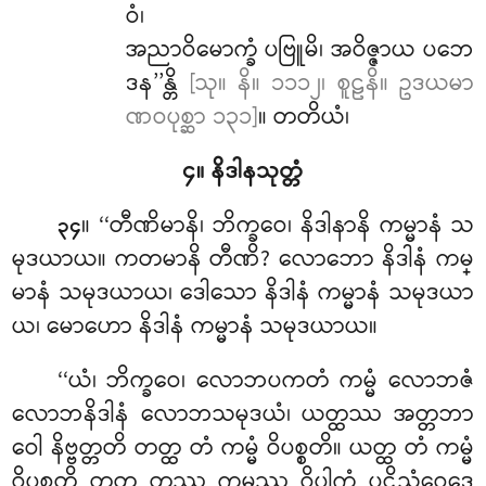
ဝံ၊
အညာဝိမောက္ခံ ပဗြူမိ၊ အဝိဇ္ဇာယ ပဘေ
ဒန’’န္တိ
[သု။ နိ။ ၁၁၁၂၊ စူဠနိ။ ဥဒယမာ
ဏဝပုစ္ဆာ ၁၃၁]
။ တတိယံ၊
၄။ နိဒါနသုတ္တံ
။ ‘‘တီဏိမာနိ၊ ဘိက္ခဝေ၊ နိဒါနာနိ ကမ္မာနံ သ
၃၄
မုဒယာယ။ ကတမာနိ တီဏိ? လောဘော နိဒါနံ ကမ္
မာနံ သမုဒယာယ၊ ဒေါသော နိဒါနံ ကမ္မာနံ သမုဒယာ
ယ၊ မောဟော နိဒါနံ ကမ္မာနံ သမုဒယာယ။
‘‘ယံ၊ ဘိက္ခဝေ၊ လောဘပကတံ ကမ္မံ လောဘဇံ
လောဘနိဒါနံ လောဘသမုဒယံ၊ ယတ္ထဿ အတ္တဘာ
ဝေါ နိဗ္ဗတ္တတိ တတ္ထ တံ ကမ္မံ ဝိပစ္စတိ။ ယတ္ထ တံ ကမ္မံ
ဝိပစ္စတိ တတ္ထ တဿ ကမ္မဿ ဝိပါကံ ပဋိသံဝေဒေ