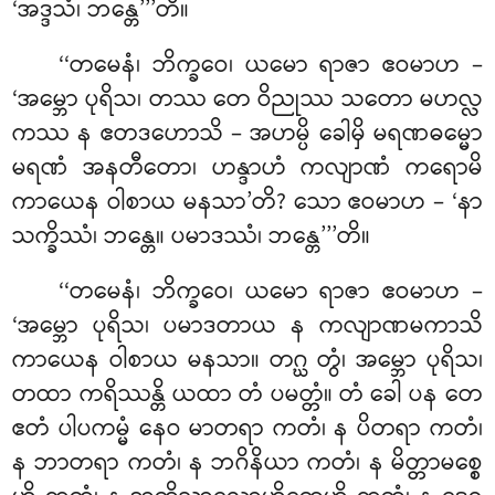
‘အဒ္ဒသံ၊ ဘန္တေ’’’တိ။
‘‘တမေနံ၊ ဘိက္ခဝေ၊ ယမော ရာဇာ ဧဝမာဟ –
‘အမ္ဘော ပုရိသ၊ တဿ တေ ဝိညုဿ သတော မဟလ္လ
ကဿ န ဧတဒဟောသိ – အဟမ္ပိ ခေါမှိ မရဏဓမ္မော
မရဏံ အနတီတော၊ ဟန္ဒာဟံ ကလျာဏံ ကရောမိ
ကာယေန ဝါစာယ မနသာ’တိ? သော ဧဝမာဟ – ‘နာ
သက္ခိဿံ၊ ဘန္တေ။ ပမာဒဿံ၊ ဘန္တေ’’’တိ။
‘‘တမေနံ၊ ဘိက္ခဝေ၊ ယမော ရာဇာ ဧဝမာဟ –
‘အမ္ဘော ပုရိသ၊ ပမာဒတာယ န ကလျာဏမကာသိ
ကာယေန ဝါစာယ မနသာ။ တဂ္ဃ တွံ၊ အမ္ဘော ပုရိသ၊
တထာ ကရိဿန္တိ ယထာ တံ ပမတ္တံ။ တံ ခေါ ပန တေ
ဧတံ ပါပကမ္မံ နေဝ မာတရာ ကတံ၊ န ပိတရာ ကတံ၊
န ဘာတရာ ကတံ၊ န ဘဂိနိယာ ကတံ၊ န မိတ္တာမစ္စေ