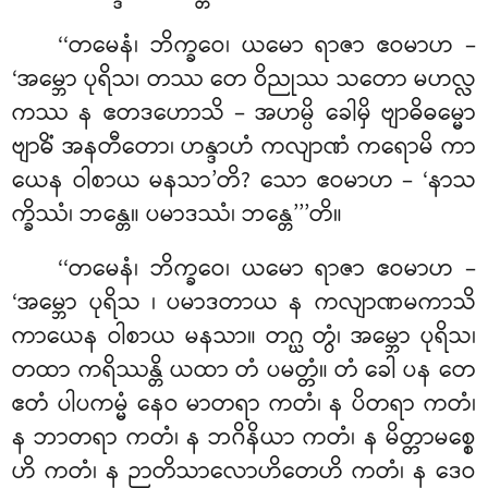
‘‘တမေနံ၊ ဘိက္ခဝေ၊ ယမော ရာဇာ ဧဝမာဟ –
‘အမ္ဘော ပုရိသ၊ တဿ တေ ဝိညုဿ သတော မဟလ္လ
ကဿ န ဧတဒဟောသိ – အဟမ္ပိ ခေါမှိ ဗျာဓိဓမ္မော
ဗျာဓိံ အနတီတော၊ ဟန္ဒာဟံ ကလျာဏံ ကရောမိ ကာ
ယေန ဝါစာယ မနသာ’တိ? သော ဧဝမာဟ – ‘နာသ
က္ခိဿံ၊ ဘန္တေ။ ပမာဒဿံ၊ ဘန္တေ’’’တိ။
‘‘တမေနံ၊ ဘိက္ခဝေ၊ ယမော ရာဇာ ဧဝမာဟ –
‘အမ္ဘော ပုရိသ
၊ ပမာဒတာယ န ကလျာဏမကာသိ
ကာယေန ဝါစာယ မနသာ။ တဂ္ဃ တွံ၊ အမ္ဘော ပုရိသ၊
တထာ ကရိဿန္တိ ယထာ တံ ပမတ္တံ။ တံ ခေါ ပန တေ
ဧတံ ပါပကမ္မံ နေဝ မာတရာ ကတံ၊ န ပိတရာ ကတံ၊
န ဘာတရာ ကတံ၊ န ဘဂိနိယာ ကတံ၊ န မိတ္တာမစ္စေ
ဟိ
ကတံ၊ န ဉာတိသာလောဟိတေဟိ ကတံ၊ န ဒေဝ