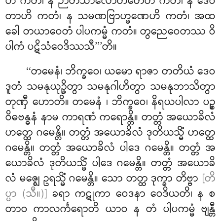
ဟိ ကတံ၊ န ဉာတိသာလောဟိတေဟိ ကတံ၊ န ဒေဝ
တာဟိ ကတံ၊ န သမဏဗြာဟ္မဏေဟိ ကတံ၊ အထ
ခေါ တယာဝေတံ ပါပကမ္မံ ကတံ။ တွညေဝေတဿ ဝိ
ပါကံ ပဋိသံဝေဒိဿသီ’’’တိ။
‘‘တမေနံ၊ ဘိက္ခဝေ၊ ယမော ရာဇာ တတိယံ ဒေဝ
ဒူတံ သမနုယုဉ္ဇိတွာ သမနုဂါဟိတွာ သမနုဘာသိတွာ
တုဏှီ ဟောတိ။ တမေနံ
၊ ဘိက္ခဝေ၊ နိရယပါလာ ပဉ္စ
ဝိဓဗန္ဓနံ နာမ ကာရဏံ ကရောန္တိ။ တတ္တံ အယောခိလံ
ဟတ္ထေ ဂမေန္တိ။ တတ္တံ အယောခိလံ ဒုတိယသ္မိံ ဟတ္ထေ
ဂမေန္တိ။ တတ္တံ အယောခိလံ ပါဒေ ဂမေန္တိ။ တတ္တံ အ
ယောခိလံ ဒုတိယသ္မိံ ပါဒေ ဂမေန္တိ။ တတ္တံ အယောခိ
လံ မဇ္ဈေ ဥရသ္မိံ ဂမေန္တိ။ သော တတ္ထ ဒုက္ခာ
တိဗ္ဗာ
[တိ
ပ္ပာ (သီ။)]
ခရာ ကဋုကာ ဝေဒနာ ဝေဒိယတိ၊ န စ
တာဝ ကာလင်္ကရောတိ ယာဝ န တံ ပါပကမ္မံ ဗျန္တီ