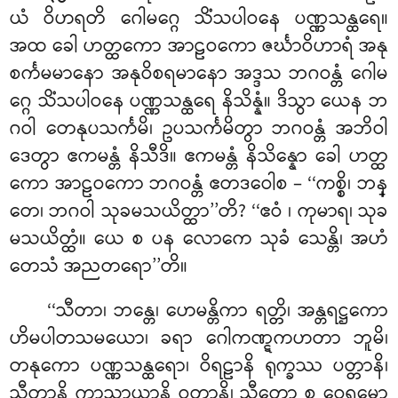
ယံ ဝိဟရတိ ဂေါမဂ္ဂေ သိံသပါဝနေ ပဏ္ဏသန္ထရေ။
အထ ခေါ ဟတ္ထကော အာဠဝကော ဇင်္ဃာဝိဟာရံ အနု
စင်္ကမမာနော အနုဝိစရမာနော အဒ္ဒသ ဘဂဝန္တံ ဂေါမ
ဂ္ဂေ သိံသပါဝနေ ပဏ္ဏသန္ထရေ နိသိန္နံ။ ဒိသွာ ယေန ဘ
ဂဝါ တေနုပသင်္ကမိ၊ ဥပသင်္ကမိတွာ
ဘဂဝန္တံ အဘိဝါ
ဒေတွာ ဧကမန္တံ နိသီဒိ။ ဧကမန္တံ နိသိန္နော ခေါ ဟတ္ထ
ကော အာဠဝကော ဘဂဝန္တံ ဧတဒဝေါစ – ‘‘ကစ္စိ၊ ဘန္
တေ၊ ဘဂဝါ သုခမသယိတ္ထာ’’တိ? ‘‘ဧဝံ
၊ ကုမာရ၊ သုခ
မသယိတ္ထံ။ ယေ စ ပန လောကေ သုခံ သေန္တိ၊ အဟံ
တေသံ အညတရော’’တိ။
‘‘သီတာ၊ ဘန္တေ၊ ဟေမန္တိကာ ရတ္တိ၊ အန္တရဋ္ဌကော
ဟိမပါတသမယော၊ ခရာ ဂေါကဏ္ဋကဟတာ ဘူမိ၊
တနုကော ပဏ္ဏသန္ထရော၊ ဝိရဠာနိ ရုက္ခဿ
ပတ္တာနိ၊
သီတာနိ ကာသာယာနိ ဝတ္ထာနိ၊ သီတော စ ဝေရမ္ဘော