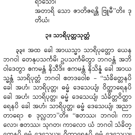
ရာသော၊
အတာရိ သော ဇာတိဇရန္တိ ဗြူမီ’’တိ။ ဒု
တိယံ၊
၃။ သာရိပုတ္တသုတ္တံ
။ အထ ခေါ အာယသ္မာ သာရိပုတ္တော ယေန
၃၃
ဘဂဝါ တေနုပသင်္ကမိ၊ ဥပသင်္ကမိတွာ ဘဂဝန္တံ အဘိ
ဝါဒေတွာ ဧကမန္တံ နိသီဒိ။ ဧကမန္တံ နိသိန္နံ ခေါ အာယ
သ္မန္တံ သာရိပုတ္တံ ဘဂဝါ ဧတဒဝေါစ – ‘‘သံခိတ္တေနပိ
ခေါ အဟံ၊ သာရိပုတ္တ၊ ဓမ္မံ ဒေသေယျံ၊ ဝိတ္ထာရေနပိ
ခေါ အဟံ၊ သာရိပုတ္တ၊ ဓမ္မံ ဒေသေယျံ၊ သံခိတ္တဝိတ္ထာ
ရေနပိ ခေါ အဟံ၊ သာရိပုတ္တ၊ ဓမ္မံ ဒေသေယျံ၊ အညာ
တာရော စ ဒုလ္လဘာ’’တိ။ ‘‘ဧတဿ၊ ဘဂဝါ၊ ကာ
လော၊ ဧတဿ၊ သုဂတ၊ ကာလော ယံ ဘဂဝါ သံခိတ္
တေနပိ ဓမ္မံ ဒေသေယျ၊ ဝိတ္ထာရေနပိ ဓမ္မံ ဒေသေယျ၊