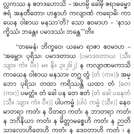
လ္လကဿ န ဧတဒဟောသိ – အဟမ္ပိ ခေါမှိ ဇရာဓမ္မော
ဇရံ အနတီတော၊ ဟန္ဒာဟံ ကလျာဏံ ကရောမိ၊ ကာ
ယေန ဝါစာယ မနသာ’တိ? သော
ဧဝမာဟ – ‘နာသ
က္ခိဿံ၊ ဘန္တေ။ ပမာဒဿံ၊ ဘန္တေ’’’တိ။
‘‘တမေနံ၊ ဘိက္ခဝေ၊ ယမော ရာဇာ ဧဝမာဟ –
‘အမ္ဘော၊ ပုရိသ၊ ပမာဒတာယ
[ပမာဒဝတာယ (သီ။
သျာ။ ကံ။ ပီ။) မ။ နိ။ ၃။၂၆၂]
န ကလျာဏမကာသိ
ကာယေန ဝါစာယ မနသာ။ တဂ္ဃ တွံ
[တံ (က။)]
၊ အမ္
ဘော ပုရိသ၊ တထာ ကရိဿန္တိ ယထာ တံ
[တေ
(က။)]
ပမတ္တံ။ တံ ခေါ ပန တေ ဧတံ
[တံ ခေါ ပနေတံ
(သီ။ သျာ။ ကံ။ ပီ။)]
ပါပကမ္မံ
[ပါပံ ကမ္မံ (သီ။)]
နေဝ
မာတရာ ကတံ၊ န ပိတရာ ကတံ၊ န ဘာတရာ ကတံ၊
န ဘဂိနိယာ ကတံ၊ န မိတ္တာမစ္စေဟိ ကတံ၊ န ဉာတိ
သာလောဟိတေဟိ ကတံ၊ န ဒေဝတာဟိ ကတံ
၊ န