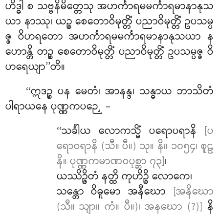
ဟိဒ္ဓါ စ သဗ္ဗနိမိတ္တေသု အဟင်္ကာရမမင်္ကာရမာနာနုသ
ယာ နာဿု၊ ယဉ္စ စေတောဝိမုတ္တိံ ပညာဝိမုတ္တိံ ဥပသမ္ပ
ဇ္ဇ ဝိဟရတော အဟင်္ကာရမမင်္ကာရမာနာနုသယာ န
ဟောန္တိ တဉ္စ စေတောဝိမုတ္တိံ ပညာဝိမုတ္တိံ ဥပသမ္ပဇ္ဇ ဝိ
ဟရေယျာ’’တိ။
‘‘ဣဒဉ္စ ပန မေတံ၊ အာနန္ဒ၊ သန္ဓာယ ဘာသိတံ
ပါရာယနေ ပုဏ္ဏကပဉှေ –
‘‘သင်္ခါယ လောကသ္မိံ ပရောပရာနိ
[ပ
ရောဝရာနိ (သီ။ ပီ။) သု။ နိ။ ၁၀၅၄၊ စူဠ
နိ။ ပုဏ္ဏကမာဏဝပုစ္ဆာ ၇၃]
၊
ယဿိဉ္ဇိတံ နတ္ထိ ကုဟိဉ္စိ လောကေ၊
သန္တော
ဝိဓူမော အနီဃော
[အနိဃော
(သီ။ သျာ။ ကံ။ ပီ။)၊ အနဃော (?)]
နိ