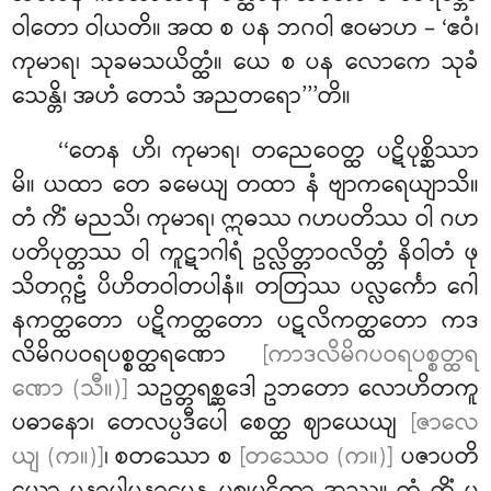
ဝါတော ဝါယတိ။ အထ စ ပန ဘဂဝါ ဧဝမာဟ – ‘ဧဝံ၊
ကုမာရ၊ သုခမသယိတ္ထံ။ ယေ စ ပန လောကေ သုခံ
သေန္တိ၊ အဟံ တေသံ အညတရော’’’တိ။
‘‘တေန ဟိ၊ ကုမာရ၊ တညေဝေတ္ထ ပဋိပုစ္ဆိဿာ
မိ။ ယထာ တေ ခမေယျ တထာ နံ ဗျာကရေယျာသိ။
တံ ကိံ မညသိ၊ ကုမာရ၊ ဣဓဿ ဂဟပတိဿ ဝါ ဂဟ
ပတိပုတ္တဿ ဝါ ကူဋာဂါရံ ဥလ္လိတ္တာဝလိတ္တံ နိဝါတံ ဖု
သိတဂ္ဂဠံ ပိဟိတဝါတပါနံ။ တတြဿ ပလ္လင်္ကော ဂေါ
နကတ္ထတော ပဋိကတ္ထတော ပဋလိကတ္ထတော
ကဒ
လိမိဂပဝရပစ္စတ္ထရဏော
[ကာဒလိမိဂပဝရပစ္စတ္ထရ
ဏော (သီ။)]
သဥတ္တရစ္ဆဒေါ ဥဘတော လောဟိတကူ
ပဓာနော၊ တေလပ္ပဒီပေါ စေတ္ထ ဈာယေယျ
[ဇာလေ
ယျ (က။)]
၊ စတဿော စ
[တဿေဝ (က။)]
ပဇာပတိ