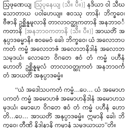
ဩဖုဏေယျ
[ဩပုနေယျ (သီ။ ပီ။)]
နဒိယာ ဝါ သီဃ
သောတာယ ပဝါဟေယျ။ ဧဝဿု တာနိ၊ ဘိက္ခဝေ၊
ဗီဇာနိ ဥစ္ဆိန္နမူလာနိ တာလာဝတ္ထုကတာနိ အနဘာဝင်္
ကတာနိ
[အနဘာဝကတာနိ (သီ။ ပီ။)]
အာယတိံ အ
နုပ္ပာဒဓမ္မာနိ။ ဧဝမေဝံ ခေါ၊ ဘိက္ခဝေ၊ ယံ အလောဘပ
ကတံ ကမ္မံ အလောဘဇံ အလောဘနိဒါနံ အလောဘ
သမုဒယံ၊ လောဘေ ဝိဂတေ ဧဝံ တံ ကမ္မံ ပဟီနံ
ဟောတိ ဥစ္ဆိန္နမူလံ တာလာဝတ္ထုကတံ အနဘာဝင်္က
တံ အာယတိံ အနုပ္ပာဒဓမ္မံ။
‘‘ယံ
အဒေါသပကတံ ကမ္မံ…ပေ… ယံ အမောဟ
ပကတံ ကမ္မံ အမောဟဇံ အမောဟနိဒါနံ အမောဟသ
မုဒယံ၊ မောဟေ ဝိဂတေ ဧဝံ တံ ကမ္မံ ပဟီနံ ဟော
တိ…ပေ… အာယတိံ အနုပ္ပာဒဓမ္မံ။ ဣမာနိ ခေါ၊ ဘိ
က္ခဝေ၊ တီဏိ နိဒါနာနိ ကမ္မာနံ သမုဒယာယာ’’တိ။