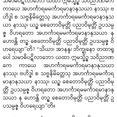
သမာဓိပဋိလာဘော ယထာ ဣမသ္မိဉ္စ သဝိညာဏကေ
ကာယေ အဟင်္ကာရမမင်္ကာရမာနာနုသယာ နာဿု၊ ဗ
ဟိဒ္ဓါ စ သဗ္ဗနိမိတ္တေသု အဟင်္ကာရမမင်္ကာရမာနာနုသ
ယာ နာဿု၊ ယဉ္စ စေတောဝိမုတ္တိံ ပညာဝိမုတ္တိံ ဥပသမ္ပ
ဇ္ဇ ဝိဟရတော အဟင်္ကာရမမင်္ကာရမာနာနုသယာ န
ဟောန္တိ တဉ္စ စေတောဝိမုတ္တိံ ပညာဝိမုတ္တိံ ဥပသမ္ပဇ္ဇ ဝိ
ဟရေယျာ’’တိ? ‘‘သိယာ၊ အာနန္ဒ၊ ဘိက္ခုနော
တထာရူ
ပေါ သမာဓိပဋိလာဘော ယထာ ဣမသ္မိဉ္စ သဝိညာဏ
ကေ ကာယေ အဟင်္ကာရမမင်္ကာရမာနာနုသယာ
နာဿု၊ ဗဟိဒ္ဓါ စ သဗ္ဗနိမိတ္တေသု အဟင်္ကာရမမင်္ကာရ
မာနာနုသယာ နာဿု၊ ယဉ္စ စေတောဝိမုတ္တိံ ပညာဝိမု
တ္တိံ ဥပသမ္ပဇ္ဇ ဝိဟရတော အဟင်္ကာရမမင်္ကာရမာနာနု
သယာ န ဟောန္တိ တဉ္စ စေတောဝိမုတ္တိံ ပညာဝိမုတ္တိံ ဥ
ပသမ္ပဇ္ဇ ဝိဟရေယျာ’’တိ။