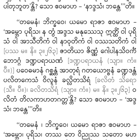
ပါတုဘူတ’န္တိ? သော ဧဝမာဟ – ‘နာဒ္ဒသံ၊ ဘန္တေ’’’တိ။
‘‘တမေနံ၊ ဘိက္ခဝေ၊ ယမော ရာဇာ ဧဝမာဟ –
‘အမ္ဘော ပုရိသ၊ န တွံ အဒ္ဒသ မနုဿေသု ဣတ္ထိံ ဝါ ပုရိ
သံ ဝါ အာသီတိကံ ဝါ နာဝုတိကံ ဝါ ဝဿသတိကံ ဝါ
[ပဿ မ။ နိ။ ၃။၂၆၃]
ဇာတိယာ ဇိဏ္ဏံ ဂေါပါနသိဝင်္ကံ
ဘောဂ္ဂံ ဒဏ္ဍပရာယဏံ
[ဒဏ္ဍပရာယနံ (သျာ။ ကံ။
ပီ။)]
ပဝေဓမာနံ ဂစ္ဆန္တံ အာတုရံ ဂတယောဗ္ဗနံ ခဏ္ဍဒန္တံ
ပလိတကေသံ ဝိလူနံ ခလ္လိတသိရံ
[ခလိတံ သိရော
(သီ။ ပီ။)၊ ခလိတသိရံ (သျာ။ ကံ။) မ။ နိ။ ၃။၂၆၃]
ဝ
လိတံ တိလကာဟတဂတ္တ’န္တိ? သော ဧဝမာဟ – ‘အဒ္ဒ
သံ၊ ဘန္တေ’’’တိ။
‘‘တမေနံ
၊ ဘိက္ခဝေ၊ ယမော ရာဇာ ဧဝမာဟ –
‘အမ္ဘော၊ ပုရိသ၊ တဿ တေ ဝိညုဿ သတော မဟ