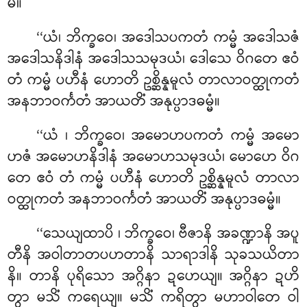
မံ။
‘‘ယံ၊ ဘိက္ခဝေ၊ အဒေါသပကတံ ကမ္မံ အဒေါသဇံ
အဒေါသနိဒါနံ အဒေါသသမုဒယံ၊ ဒေါသေ ဝိဂတေ ဧဝံ
တံ ကမ္မံ ပဟီနံ ဟောတိ ဥစ္ဆိန္နမူလံ တာလာဝတ္ထုကတံ
အနဘာဝင်္ကတံ အာယတိံ အနုပ္ပာဒဓမ္မံ။
‘‘ယံ
၊ ဘိက္ခဝေ၊ အမောဟပကတံ ကမ္မံ အမော
ဟဇံ အမောဟနိဒါနံ အမောဟသမုဒယံ၊ မောဟေ ဝိဂ
တေ ဧဝံ တံ ကမ္မံ ပဟီနံ ဟောတိ ဥစ္ဆိန္နမူလံ တာလာ
ဝတ္ထုကတံ အနဘာဝင်္ကတံ အာယတိံ အနုပ္ပာဒဓမ္မံ။
‘‘သေယျထာပိ
၊ ဘိက္ခဝေ၊ ဗီဇာနိ အခဏ္ဍာနိ အပူ
တီနိ အဝါတာတပဟတာနိ
သာရာဒါနိ သုခသယိတာ
နိ။ တာနိ ပုရိသော အဂ္ဂိနာ ဍဟေယျ။ အဂ္ဂိနာ ဍဟိ
တွာ မသိံ ကရေယျ။ မသိံ ကရိတွာ မဟာဝါတေ ဝါ