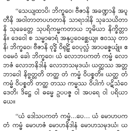
‘‘သေယျထာပိ၊ ဘိက္ခဝေ၊ ဗီဇာနိ အခဏ္ဍာနိ အပူ
တီနိ အဝါတာတပဟတာနိ သာရာဒါနိ သုခသယိတာ
နိ သုခေတ္တေ သုပရိကမ္မကတာယ ဘူမိယာ နိက္ခိတ္တာ
နိ။ ဒေဝေါ စ သမ္မာဓာရံ အနုပ္ပဝေစ္ဆေယျ။ ဧဝဿု တာ
နိ၊ ဘိက္ခဝေ၊ ဗီဇာနိ ဝုဒ္ဓိံ ဝိရုဠှိံ ဝေပုလ္လံ အာပဇ္ဇေယျုံ။ ဧ
ဝမေဝံ ခေါ၊ ဘိက္ခဝေ၊ ယံ လောဘပကတံ ကမ္မံ လော
ဘဇံ လောဘနိဒါနံ လောဘသမုဒယံ၊ ယတ္ထဿ အတ္တ
ဘာဝေါ နိဗ္ဗတ္တတိ တတ္ထ တံ ကမ္မံ ဝိပစ္စတိ။ ယတ္ထ တံ
ကမ္မံ ဝိပစ္စတိ တတ္ထ တဿ ကမ္မဿ ဝိပါကံ ပဋိသံဝေ
ဒေတိ၊ ဒိဋ္ဌေ ဝါ ဓမ္မေ ဥပပဇ္ဇ ဝါ အပရေ ဝါ ပရိယာ
ယေ။
‘‘ယံ
ဒေါသပကတံ ကမ္မံ…ပေ… ယံ မောဟပက
တံ ကမ္မံ မောဟဇံ မောဟနိဒါနံ မောဟသမုဒယံ၊ ယ