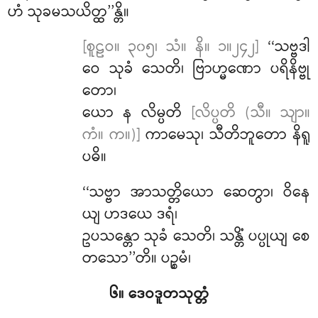
ဟံ သုခမသယိတ္ထ’’န္တိ။
[စူဠဝ။ ၃၀၅၊ သံ။ နိ။ ၁။၂၄၂]
‘‘သဗ္ဗဒါ
ဝေ သုခံ သေတိ၊ ဗြာဟ္မဏော ပရိနိဗ္ဗု
တော၊
ယော န လိမ္ပတိ
[လိပ္ပတိ (သီ။ သျာ။
ကံ။ က။)]
ကာမေသု၊ သီတိဘူတော နိရူ
ပဓိ။
‘‘သဗ္ဗာ အာသတ္တိယော ဆေတွာ၊ ဝိနေ
ယျ ဟဒယေ ဒရံ၊
ဥပသန္တော သုခံ သေတိ၊ သန္တိံ ပပ္ပုယျ စေ
တသော’’တိ။ ပဉ္စမံ၊
၆။ ဒေဝဒူတသုတ္တံ