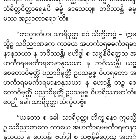
သံခိတ္တဝိတ္ထာရေနပိ ဓမ္မံ ဒေသေယျ။ ဘဝိဿန္တိ ဓမ္
မဿ အညာတာရော’’တိ။
‘‘တသ္မာတိဟ၊ သာရိပုတ္တ၊ ဧဝံ သိက္ခိတဗ္ဗံ – ‘ဣမ
သ္မိဉ္စ သဝိညာဏကေ ကာယေ အဟင်္ကာရမမင်္ကာရမာ
နာနုသယာ န ဘဝိဿန္တိ၊ ဗဟိဒ္ဓါ စ သဗ္ဗနိမိတ္တေသု အ
ဟင်္ကာရမမင်္ကာရမာနာနုသယာ န ဘဝိဿန္တိ၊ ယဉ္စ
စေတောဝိမုတ္တိံ ပညာဝိမုတ္တိံ
ဥပသမ္ပဇ္ဇ ဝိဟရတော အ
ဟင်္ကာရမမင်္ကာရမာနာနုသယာ န ဟောန္တိ တဉ္စ စေ
တောဝိမုတ္တိံ ပညာဝိမုတ္တိံ ဥပသမ္ပဇ္ဇ ဝိဟရိဿာမာ’တိ။
ဧဝဉှိ ခေါ၊ သာရိပုတ္တ၊ သိက္ခိတဗ္ဗံ။
‘‘ယတော စ ခေါ၊ သာရိပုတ္တ၊ ဘိက္ခုနော ဣမသ္မိ
ဉ္စ သဝိညာဏကေ
ကာယေ အဟင်္ကာရမမင်္ကာရမာနာ
နုသယာ န ဟောန္တိ၊ ဗဟိဒ္ဓါ စ သဗ္ဗနိမိတ္တေသု အဟင်္