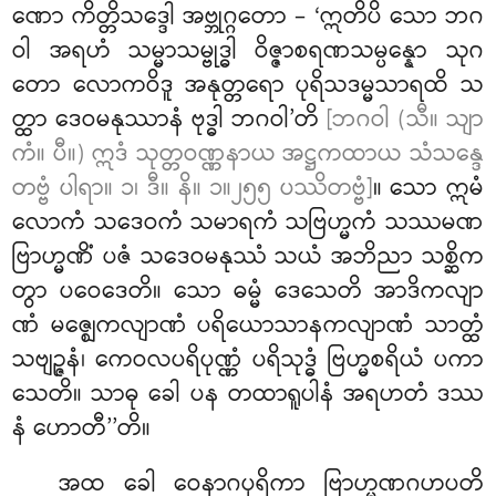
ဏော ကိတ္တိသဒ္ဒေါ အဗ္ဘုဂ္ဂတော – ‘ဣတိပိ သော ဘဂ
ဝါ အရဟံ သမ္မာသမ္ဗုဒ္ဓါ ဝိဇ္ဇာစရဏသမ္ပန္နော သုဂ
တော လောကဝိဒူ အနုတ္တရော ပုရိသဒမ္မသာရထိ သ
တ္ထာ ဒေဝမနုဿာနံ ဗုဒ္ဓါ ဘဂဝါ’တိ
[ဘဂဝါ (သီ။ သျာ
ကံ။ ပီ။) ဣဒံ သုတ္တဝဏ္ဏနာယ အဋ္ဌကထာယ သံသန္ဒေ
တဗ္ဗံ ပါရာ။ ၁၊ ဒီ။ နိ။ ၁။၂၅၅ ပဿိတဗ္ဗံ]
။ သော ဣမံ
လောကံ သဒေဝကံ သမာရကံ သဗြဟ္မကံ သဿမဏ
ဗြာဟ္မဏိံ ပဇံ သဒေဝမနုဿံ သယံ အဘိညာ သစ္ဆိက
တွာ ပဝေဒေတိ။ သော ဓမ္မံ ဒေသေတိ အာဒိကလျာ
ဏံ မဇ္ဈေကလျာဏံ ပရိယောသာနကလျာဏံ သာတ္ထံ
သဗျဉ္ဇနံ၊ ကေဝလပရိပုဏ္ဏံ ပရိသုဒ္ဓံ ဗြဟ္မစရိယံ ပကာ
သေတိ။ သာဓု ခေါ ပန တထာရူပါနံ အရဟတံ ဒဿ
နံ ဟောတီ’’တိ။
အထ ခေါ ဝေနာဂပုရိကာ ဗြာဟ္မဏဂဟပတိ