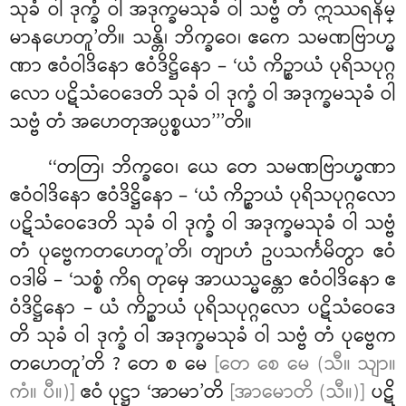
သုခံ ဝါ ဒုက္ခံ ဝါ အဒုက္ခမသုခံ ဝါ သဗ္ဗံ တံ ဣဿရနိမ္
မာနဟေတူ’တိ။ သန္တိ၊ ဘိက္ခဝေ၊ ဧကေ သမဏဗြာဟ္မ
ဏာ ဧဝံဝါဒိနော ဧဝံဒိဋ္ဌိနော – ‘ယံ ကိဉ္စာယံ ပုရိသပုဂ္ဂ
လော ပဋိသံဝေဒေတိ သုခံ ဝါ ဒုက္ခံ ဝါ အဒုက္ခမသုခံ ဝါ
သဗ္ဗံ တံ အဟေတုအပ္ပစ္စယာ’’’တိ။
‘‘တတြ၊ ဘိက္ခဝေ၊ ယေ တေ သမဏဗြာဟ္မဏာ
ဧဝံဝါဒိနော ဧဝံဒိဋ္ဌိနော – ‘ယံ ကိဉ္စာယံ ပုရိသပုဂ္ဂလော
ပဋိသံဝေဒေတိ သုခံ ဝါ ဒုက္ခံ ဝါ အဒုက္ခမသုခံ ဝါ သဗ္ဗံ
တံ ပုဗ္ဗေကတဟေတူ’တိ၊ တျာဟံ ဥပသင်္ကမိတွာ ဧဝံ
ဝဒါမိ – ‘သစ္စံ ကိရ တုမှေ အာယသ္မန္တော ဧဝံဝါဒိနော ဧ
ဝံဒိဋ္ဌိနော – ယံ ကိဉ္စာယံ ပုရိသပုဂ္ဂလော ပဋိသံဝေဒေ
တိ သုခံ ဝါ ဒုက္ခံ ဝါ အဒုက္ခမသုခံ ဝါ သဗ္ဗံ တံ ပုဗ္ဗေက
တဟေတူ’တိ
? တေ စ မေ
[တေ စေ မေ (သီ။ သျာ။
ကံ။ ပီ။)]
ဧဝံ ပုဋ္ဌာ ‘အာမာ’တိ
[အာမောတိ (သီ။)]
ပဋိ