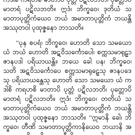
ကဒါစိ ကရဟစိ မာတာပိ ပုတ္တံ ပဋိလဘတိ၊ ပုတ္တောပိ
မာတရံ ပဋိလဘတိ။ ဣဒံ၊ ဘိက္ခဝေ၊ ဒုတိယံ သ
မာတာပုတ္တိကံယေဝ ဘယံ အမာတာပုတ္တိကံ ဘယန္တိ
အဿုတဝါ ပုထုဇ္ဇနော ဘာသတိ။
‘‘ပုန စပရံ၊ ဘိက္ခဝေ၊ ဟောတိ သော သမယော
ယံ ဘယံ ဟောတိ အဋဝိသင်္ကောပေါ၊ စက္ကသမာရုဠှာ
ဇာနပဒါ ပရိယာယန္တိ။ ဘယေ ခေါ ပန၊ ဘိက္ခဝေ၊
သတိ အဋဝိသင်္ကောပေ စက္ကသမာရုဠှေသု ဇာနပဒေ
သု ပရိယာယန္တေသု ဟောတိ သော သမယော ယံ က
ဒါစိ ကရဟစိ မာတာပိ ပုတ္တံ ပဋိလဘတိ၊ ပုတ္တောပိ
မာတရံ ပဋိလဘတိ။ ဣဒံ၊ ဘိက္ခဝေ၊ တတိယံ သ
မာတာပုတ္တိကံယေဝ ဘယံ အမာတာပုတ္တိကံ ဘယန္တိ
အဿုတဝါ ပုထုဇ္ဇနော ဘာသတိ။ ‘‘ဣမာနိ ခေါ၊ ဘိ
က္ခဝေ၊ တီဏိ သမာတာပုတ္တိကာနိယေဝ ဘယာနိ အ