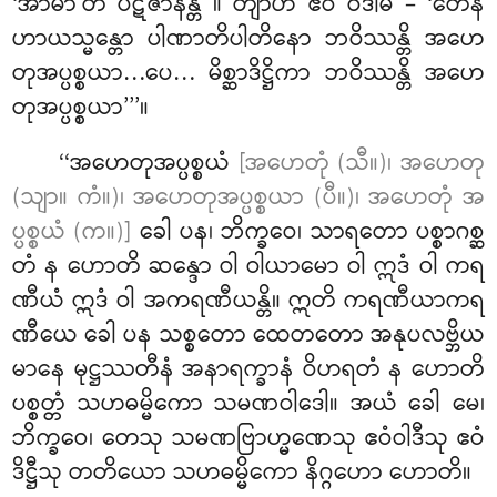
‘အာမာ’တိ ပဋိဇာနန္တိ
။ တျာဟံ ဧဝံ ဝဒါမိ – ‘တေန
ဟာယသ္မန္တော ပါဏာတိပါတိနော ဘဝိဿန္တိ အဟေ
တုအပ္ပစ္စယာ…ပေ… မိစ္ဆာဒိဋ္ဌိကာ ဘဝိဿန္တိ အဟေ
တုအပ္ပစ္စယာ’’’။
‘‘အဟေတုအပ္ပစ္စယံ
[အဟေတုံ (သီ။)၊ အဟေတု
(သျာ။ ကံ။)၊ အဟေတုအပ္ပစ္စယာ (ပီ။)၊ အဟေတုံ အ
ပ္ပစ္စယံ (က။)]
ခေါ ပန၊ ဘိက္ခဝေ၊ သာရတော ပစ္စာဂစ္ဆ
တံ န ဟောတိ ဆန္ဒော ဝါ ဝါယာမော ဝါ ဣဒံ ဝါ ကရ
ဏီယံ ဣဒံ ဝါ အကရဏီယန္တိ။ ဣတိ ကရဏီယာကရ
ဏီယေ ခေါ ပန သစ္စတော ထေတတော အနုပလဗ္ဘိယ
မာနေ မုဋ္ဌဿတီနံ အနာရက္ခာနံ ဝိဟရတံ န ဟောတိ
ပစ္စတ္တံ သဟဓမ္မိကော သမဏဝါဒေါ။ အယံ ခေါ မေ၊
ဘိက္ခဝေ၊ တေသု သမဏဗြာဟ္မဏေသု ဧဝံဝါဒီသု ဧဝံ
ဒိဋ္ဌီသု တတိယော
သဟဓမ္မိကော နိဂ္ဂဟော ဟောတိ။