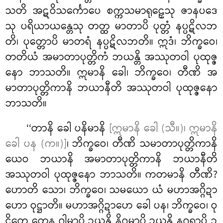
သတိ အဋဝိသင်္ကောပေ စက္ကသမာရုဠှေသု ဇာနပဒေ
သု ပရိယာယန္တေသု တတ္ထ မာတာပိ ပုတ္တံ နပ္ပဋိလဘ
တိ၊ ပုတ္တောပိ မာတရံ နပ္ပဋိလဘတိ။ ဣဒံ၊ ဘိက္ခဝေ၊
တတိယံ အမာတာပုတ္တိကံ ဘယန္တိ အဿုတဝါ ပုထုဇ္ဇ
နော ဘာသတိ။ ဣမာနိ ခေါ၊ ဘိက္ခဝေ၊ တီဏိ အ
မာတာပုတ္တိကာနိ ဘယာနီတိ အဿုတဝါ ပုထုဇ္ဇနော
ဘာသတိ။
‘‘တာနိ ခေါ ပနိမာနိ
[ဣမာနိ ခေါ (သီ။)၊ ဣမာနိ
ခေါ ပန (က။)]
၊ ဘိက္ခဝေ၊ တီဏိ သမာတာပုတ္တိကာနိ
ယေဝ ဘယာနိ အမာတာပုတ္တိကာနိ ဘယာနီတိ
အဿုတဝါ ပုထုဇ္ဇနော ဘာသတိ။ ကတမာနိ တီဏိ?
ဟောတိ သော၊ ဘိက္ခဝေ၊ သမယော ယံ မဟာအဂ္ဂိဍာ
ဟော ဝုဋ္ဌာတိ။ မဟာအဂ္ဂိဍာဟေ ခေါ ပန၊ ဘိက္ခဝေ၊ ဝု
ဋ္ဌိတေ တေန ဂါမာပိ ဍယှန္တိ နိဂမာပိ ဍယှန္တိ နဂရာပိ ဍ