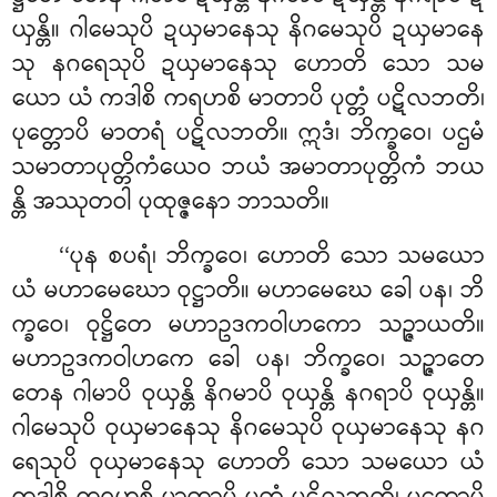
ယှန္တိ။ ဂါမေသုပိ ဍယှမာနေသု နိဂမေသုပိ ဍယှမာနေ
သု နဂရေသုပိ ဍယှမာနေသု ဟောတိ သော သမ
ယော ယံ ကဒါစိ ကရဟစိ မာတာပိ ပုတ္တံ
ပဋိလဘတိ၊
ပုတ္တောပိ မာတရံ ပဋိလဘတိ။ ဣဒံ၊ ဘိက္ခဝေ၊ ပဌမံ
သမာတာပုတ္တိကံယေဝ ဘယံ အမာတာပုတ္တိကံ ဘယ
န္တိ အဿုတဝါ ပုထုဇ္ဇနော ဘာသတိ။
‘‘ပုန
စပရံ၊ ဘိက္ခဝေ၊ ဟောတိ သော သမယော
ယံ မဟာမေဃော ဝုဋ္ဌာတိ။ မဟာမေဃေ ခေါ ပန၊ ဘိ
က္ခဝေ၊ ဝုဋ္ဌိတေ မဟာဥဒကဝါဟကော သဉ္ဇာယတိ။
မဟာဥဒကဝါဟကေ ခေါ ပန၊ ဘိက္ခဝေ၊ သဉ္ဇာတေ
တေန ဂါမာပိ ဝုယှန္တိ နိဂမာပိ ဝုယှန္တိ နဂရာပိ ဝုယှန္တိ။
ဂါမေသုပိ ဝုယှမာနေသု နိဂမေသုပိ ဝုယှမာနေသု နဂ
ရေသုပိ ဝုယှမာနေသု ဟောတိ သော သမယော ယံ