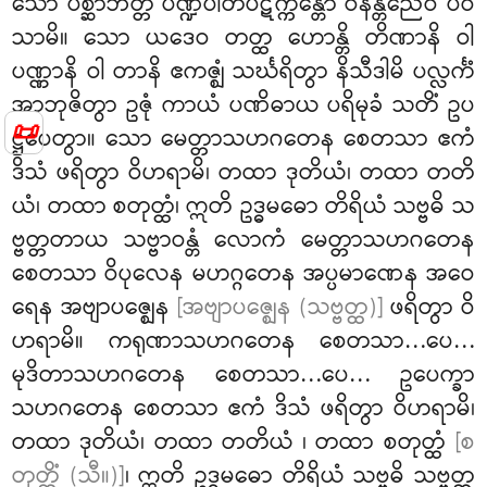
သော ပစ္ဆာဘတ္တံ ပိဏ္ဍပါတပဋိက္ကန္တော ဝနန္တညေဝ ပဝိ
သာမိ။ သော ယဒေဝ တတ္ထ ဟောန္တိ တိဏာနိ ဝါ
ပဏ္ဏာနိ ဝါ တာနိ ဧကဇ္ဈံ သင်္ဃရိတွာ နိသီဒါမိ ပလ္လင်္ကံ
အာဘုဇိတွာ ဥဇုံ ကာယံ ပဏိဓာယ ပရိမုခံ သတိံ ဥပ
📜
ဋ္ဌပေတွာ။ သော မေတ္တာသဟဂတေန စေတသာ ဧကံ
ဒိသံ ဖရိတွာ ဝိဟရာမိ၊ တထာ ဒုတိယံ၊ တထာ တတိ
ယံ၊ တထာ စတုတ္ထံ၊ ဣတိ ဥဒ္ဓမဓော တိရိယံ သဗ္ဗဓိ သ
ဗ္ဗတ္တတာယ သဗ္ဗာဝန္တံ လောကံ မေတ္တာသဟဂတေန
စေတသာ ဝိပုလေန မဟဂ္ဂတေန အပ္ပမာဏေန အဝေ
ရေန အဗျာပဇ္ဈေန
[အဗျာပဇ္ဈေန (သဗ္ဗတ္ထ)]
ဖရိတွာ ဝိ
ဟရာမိ။ ကရုဏာသဟဂတေန စေတသာ…ပေ…
မုဒိတာသဟဂတေန စေတသာ…ပေ… ဥပေက္ခာ
သဟဂတေန စေတသာ ဧကံ ဒိသံ ဖရိတွာ ဝိဟရာမိ၊
တထာ ဒုတိယံ၊ တထာ တတိယံ
၊ တထာ စတုတ္ထံ
[စ
တုတ္ထိံ (သီ။)]
၊ ဣတိ ဥဒ္ဓမဓော တိရိယံ သဗ္ဗဓိ သဗ္ဗတ္တ