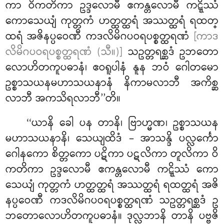
ကာ ဝိကတိကာ ဥဒ္ဒလောမီ ဧကန္တလောမီ ကဋ္ဋိဿံ
ကောသေယျံ ကုတ္တကံ ဟတ္ထတ္ထရံ အဿတ္ထရံ ရထတ္
ထရံ အဇိနပ္ပဝေဏီ ကဒလိမိဂပဝရပစ္စတ္ထရဏံ
[ကာဒ
လိမိဂပဝရပစ္စတ္ထရဏံ (သီ။)]
သဥတ္တရစ္ဆဒံ ဥဘတော
လောဟိတကူပဓာနံ၊ ဧဝရူပါနံ နူန ဘဝံ ဂေါတမော
ဥစ္စာသယနမဟာသယနာနံ နိကာမလာဘီ အကိစ္ဆ
လာဘီ အကသိရလာဘီ’’တိ။
‘‘ယာနိ ခေါ ပန တာနိ၊ ဗြာဟ္မဏ၊ ဥစ္စာသယန
မဟာသယနာနိ၊ သေယျထိဒံ – အာသန္ဒိ ပလ္လင်္ကော
ဂေါနကော စိတ္တကော ပဋိကာ ပဋလိကာ တူလိကာ ဝိ
ကတိကာ ဥဒ္ဒလောမီ ဧကန္တလောမီ ကဋ္ဋိဿံ ကော
သေယျံ ကုတ္တကံ ဟတ္ထတ္ထရံ အဿတ္ထရံ ရထတ္ထရံ အဇိ
နပ္ပဝေဏီ ကဒလိမိဂပဝရပစ္စတ္ထရဏံ သဥတ္တရစ္ဆဒံ ဥ
ဘတောလောဟိတကူပဓာနံ။ ဒုလ္လဘာနိ တာနိ ပဗ္ဗဇိ