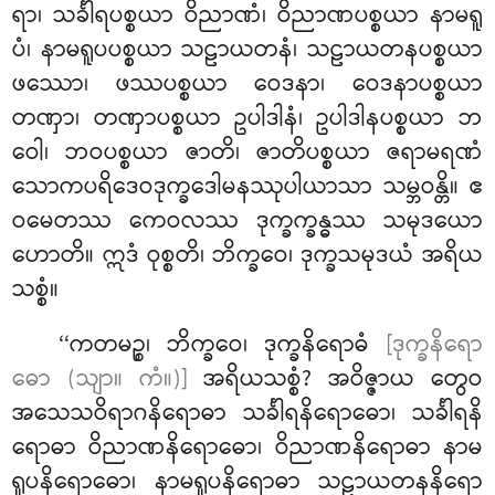
ရာ၊ သင်္ခါရပစ္စယာ ဝိညာဏံ၊ ဝိညာဏပစ္စယာ နာမရူ
ပံ၊ နာမရူပပစ္စယာ သဠာယတနံ၊ သဠာယတနပစ္စယာ
ဖဿော၊ ဖဿပစ္စယာ ဝေဒနာ၊ ဝေဒနာပစ္စယာ
တဏှာ၊ တဏှာပစ္စယာ ဥပါဒါနံ၊ ဥပါဒါနပစ္စယာ ဘ
ဝေါ၊ ဘဝပစ္စယာ ဇာတိ၊ ဇာတိပစ္စယာ ဇရာမရဏံ
သောကပရိဒေဝဒုက္ခဒေါမနဿုပါယာသာ သမ္ဘဝန္တိ။ ဧ
ဝမေတဿ ကေဝလဿ ဒုက္ခက္ခန္ဓဿ သမုဒယော
ဟောတိ။ ဣဒံ ဝုစ္စတိ၊ ဘိက္ခဝေ၊ ဒုက္ခသမုဒယံ အရိယ
သစ္စံ။
‘‘ကတမဉ္စ၊ ဘိက္ခဝေ၊ ဒုက္ခနိရောဓံ
[ဒုက္ခနိရော
ဓော (သျာ။ ကံ။)]
အရိယသစ္စံ? အဝိဇ္ဇာယ တွေဝ
အသေသဝိရာဂနိရောဓာ သင်္ခါရနိရောဓော၊ သင်္ခါရနိ
ရောဓာ ဝိညာဏနိရောဓော၊ ဝိညာဏနိရောဓာ နာမ
ရူပနိရောဓော၊ နာမရူပနိရောဓာ သဠာယတနနိရော