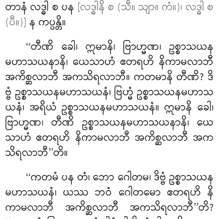
တာနံ လဒ္ဓါ စ ပန
[လဒ္ဓါနိ စ (သီ။ သျာ။ ကံ။)၊ လဒ္ဓါ စ
(ပီ။)]
န ကပ္ပန္တိ။
‘‘တီဏိ ခေါ၊ ဣမာနိ၊ ဗြာဟ္မဏ၊ ဥစ္စာသယန
မဟာသယနာနိ၊ ယေသာဟံ ဧတရဟိ နိကာမလာဘီ
အကိစ္ဆလာဘီ အကသိရလာဘီ။ ကတမာနိ တီဏိ? ဒိ
ဗ္ဗံ
ဥစ္စာသယနမဟာသယနံ၊ ဗြဟ္မံ ဥစ္စာသယနမဟာသ
ယနံ၊ အရိယံ ဥစ္စာသယနမဟာသယနံ။ ဣမာနိ ခေါ၊
ဗြာဟ္မဏ၊ တီဏိ ဥစ္စာသယနမဟာသယနာနိ၊ ယေ
သာဟံ ဧတရဟိ နိကာမလာဘီ အကိစ္ဆလာဘီ အက
သိရလာဘီ’’တိ။
‘‘ကတမံ
ပန တံ၊ ဘော ဂေါတမ၊ ဒိဗ္ဗံ ဥစ္စာသယန
မဟာသယနံ၊ ယဿ ဘဝံ ဂေါတမော ဧတရဟိ နိ
ကာမလာဘီ အကိစ္ဆလာဘီ အကသိရလာဘီ’’တိ?