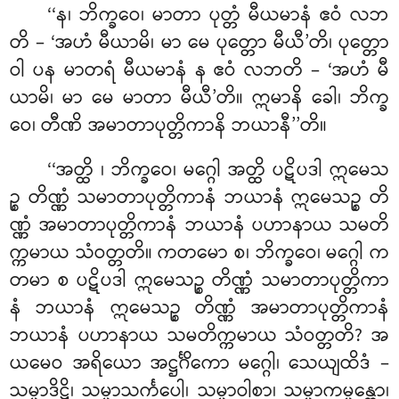
‘‘န၊ ဘိက္ခဝေ၊ မာတာ ပုတ္တံ မီယမာနံ ဧဝံ လဘ
တိ – ‘အဟံ မီယာမိ၊ မာ မေ ပုတ္တော မီယီ’တိ၊ ပုတ္တော
ဝါ ပန မာတရံ မီယမာနံ န ဧဝံ လဘတိ – ‘အဟံ မီ
ယာမိ၊ မာ မေ မာတာ မီယီ’တိ။ ဣမာနိ ခေါ၊ ဘိက္ခ
ဝေ၊ တီဏိ အမာတာပုတ္တိကာနိ ဘယာနီ’’တိ။
‘‘အတ္ထိ
၊ ဘိက္ခဝေ၊ မဂ္ဂေါ အတ္ထိ ပဋိပဒါ ဣမေသ
ဉ္စ တိဏ္ဏံ သမာတာပုတ္တိကာနံ ဘယာနံ ဣမေသဉ္စ တိ
ဏ္ဏံ အမာတာပုတ္တိကာနံ ဘယာနံ ပဟာနာယ သမတိ
က္ကမာယ သံဝတ္တတိ။ ကတမော စ၊ ဘိက္ခဝေ၊ မဂ္ဂေါ က
တမာ စ ပဋိပဒါ
ဣမေသဉ္စ တိဏ္ဏံ သမာတာပုတ္တိကာ
နံ ဘယာနံ ဣမေသဉ္စ တိဏ္ဏံ
အမာတာပုတ္တိကာနံ
ဘယာနံ ပဟာနာယ သမတိက္ကမာယ သံဝတ္တတိ? အ
ယမေဝ အရိယော အဋ္ဌင်္ဂိကော မဂ္ဂေါ၊ သေယျထိဒံ –
သမ္မာဒိဋ္ဌိ၊ သမ္မာသင်္ကပေါ၊ သမ္မာဝါစာ၊ သမ္မာကမ္မန္တော၊