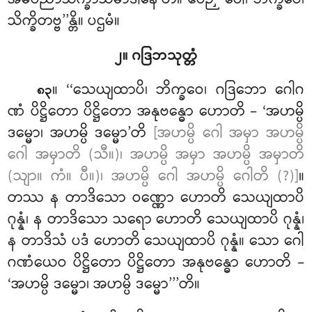
သိက္ခိတဗ္ဗ’’န္တိ။ ပဌမံ။
၂။ ဂဒြဘသုတ္တံ
။ ‘‘သေယျထာပိ၊ ဘိက္ခဝေ၊ ဂဒြဘော ဂေါဂ
၈၃
ဏံ ပိဋ္ဌိတော ပိဋ္ဌိတော အနုဗန္ဓော ဟောတိ – ‘အဟမ္ပိ
ဒမ္မော၊ အဟမ္ပိ ဒမ္မော’တိ
[အဟမ္ပိ ဂေါ အမှာ အဟမ္ပိ
ဂေါ အမှာတိ (သီ။)၊ အဟမ္ပိ အမှာ အဟမ္ပိ အမှာတိ
(သျာ။ ကံ။ ပီ။)၊ အဟမ္ပိ ဂေါ အဟမ္ပိ ဂေါတိ (?)]
။
တဿ န တာဒိသော ဝဏ္ဏော ဟောတိ သေယျထာပိ
ဂုန္နံ၊ န တာဒိသော သရော ဟောတိ သေယျထာပိ ဂုန္နံ၊
န တာဒိသံ ပဒံ ဟောတိ သေယျထာပိ ဂုန္နံ။ သော ဂေါ
ဂဏံယေဝ ပိဋ္ဌိတော ပိဋ္ဌိတော အနုဗန္ဓော ဟောတိ –
‘အဟမ္ပိ ဒမ္မော၊ အဟမ္ပိ ဒမ္မော’’’တိ။