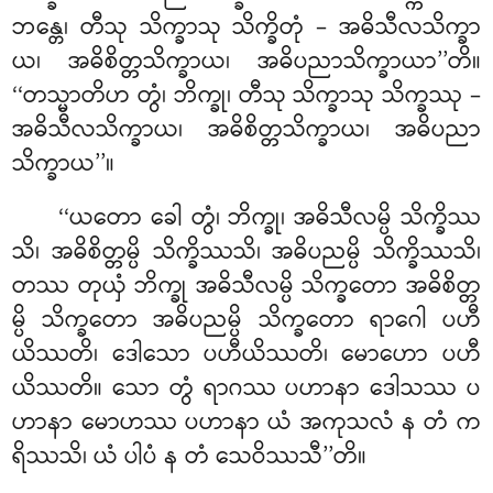
ဘန္တေ၊ တီသု သိက္ခာသု သိက္ခိတုံ – အဓိသီလသိက္ခာ
ယ၊ အဓိစိတ္တသိက္ခာယ၊ အဓိပညာသိက္ခာယာ’’တိ။
‘‘တသ္မာတိဟ တွံ၊ ဘိက္ခု၊ တီသု သိက္ခာသု သိက္ခဿု –
အဓိသီလသိက္ခာယ၊ အဓိစိတ္တသိက္ခာယ၊ အဓိပညာ
သိက္ခာယ’’။
‘‘ယတော ခေါ တွံ၊ ဘိက္ခု၊ အဓိသီလမ္ပိ သိက္ခိဿ
သိ၊ အဓိစိတ္တမ္ပိ သိက္ခိဿသိ၊ အဓိပညမ္ပိ သိက္ခိဿသိ၊
တဿ တုယှံ ဘိက္ခု အဓိသီလမ္ပိ သိက္ခတော အဓိစိတ္တ
မ္ပိ သိက္ခတော အဓိပညမ္ပိ သိက္ခတော ရာဂေါ ပဟီ
ယိဿတိ၊ ဒေါသော ပဟီယိဿတိ၊ မောဟော ပဟီ
ယိဿတိ။ သော တွံ ရာဂဿ ပဟာနာ ဒေါသဿ ပ
ဟာနာ မောဟဿ ပဟာနာ ယံ အကုသလံ န တံ က
ရိဿသိ၊ ယံ ပါပံ န တံ သေဝိဿသီ’’တိ။