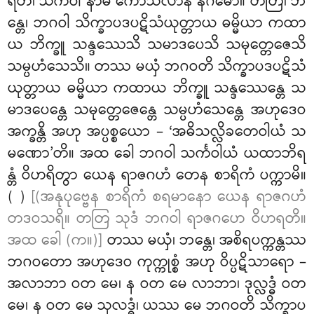
ရတိ၊ သင်္ကဝါ နာမ ကောသလာနံ နိဂမော။ တတြ၊ ဘ
န္တေ၊ ဘဂဝါ သိက္ခာပဒပဋိသံယုတ္တာယ ဓမ္မိယာ ကထာ
ယ ဘိက္ခူ သန္ဒဿေသိ သမာဒပေသိ သမုတ္တေဇေသိ
သမ္ပဟံသေသိ။ တဿ မယှံ ဘဂဝတိ သိက္ခာပဒပဋိသံ
ယုတ္တာယ ဓမ္မိယာ ကထာယ ဘိက္ခူ သန္ဒဿေန္တေ သ
မာဒပေန္တေ သမုတ္တေဇေန္တေ သမ္ပဟံသေန္တေ အဟုဒေဝ
အက္ခန္တိ အဟု အပ္ပစ္စယော
– ‘အဓိသလ္လိခတေဝါယံ သ
မဏော’တိ။ အထ ခေါ ဘဂဝါ သင်္ကဝါယံ ယထာဘိရ
န္တံ ဝိဟရိတွာ ယေန ရာဇဂဟံ တေန စာရိကံ ပက္ကာမိ။
( )
[(အနုပုဗ္ဗေန စာရိကံ စရမာနော ယေန ရာဇဂဟံ
တဒဝသရိ။ တတြ သုဒံ ဘဂဝါ ရာဇဂဟေ ဝိဟရတိ။
အထ ခေါ (က။)]
တဿ မယှံ၊ ဘန္တေ၊ အစိရပက္ကန္တဿ
ဘဂဝတော အဟုဒေဝ ကုက္ကုစ္စံ အဟု ဝိပ္ပဋိသာရော –
အလာဘာ ဝတ မေ၊ န ဝတ မေ လာဘာ၊ ဒုလ္လဒ္ဓံ ဝတ
မေ၊ န ဝတ မေ သုလဒ္ဓံ၊ ယဿ မေ ဘဂဝတိ သိက္ခာပ