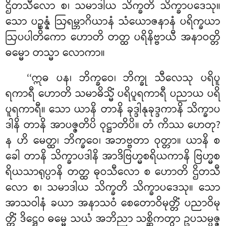
ဌိတသီလော စ၊ သမာဒါယ သိက္ခတိ သိက္ခာပဒေသု။
သော ပဉ္စန္နံ ဩရမ္ဘာဂိယာနံ
သံယောဇနာနံ ပရိက္ခယာ
ဩပပါတိကော ဟောတိ တတ္ထ ပရိနိဗ္ဗာယီ
အနာဝတ္တိ
ဓမ္မော တသ္မာ လောကာ။
‘‘ဣဓ ပန၊ ဘိက္ခဝေ၊ ဘိက္ခု သီလေသု ပရိပူ
ရကာရီ ဟောတိ သမာဓိသ္မိံ ပရိပူရကာရီ ပညာယ ပရိ
ပူရကာရီ။ သော ယာနိ တာနိ ခုဒ္ဒါနုခုဒ္ဒကာနိ သိက္ခာပ
ဒါနိ တာနိ အာပဇ္ဇတိပိ ဝုဋ္ဌာတိပိ။ တံ ကိဿ ဟေတု?
န ဟိ မေတ္ထ၊ ဘိက္ခဝေ၊ အဘဗ္ဗတာ ဝုတ္တာ။ ယာနိ စ
ခေါ တာနိ သိက္ခာပဒါနိ အာဒိဗြဟ္မစရိယကာနိ ဗြဟ္မစ
ရိယသာရုပ္ပာနိ တတ္ထ ဓုဝသီလော စ ဟောတိ ဌိတသီ
လော စ၊ သမာဒါယ သိက္ခတိ သိက္ခာပဒေသု။ သော
အာသဝါနံ ခယာ အနာသဝံ စေတောဝိမုတ္တိံ ပညာဝိမု
တ္တိံ ဒိဋ္ဌေဝ ဓမ္မေ သယံ အဘိညာ သစ္ဆိကတွာ ဥပသမ္ပဇ္ဇ