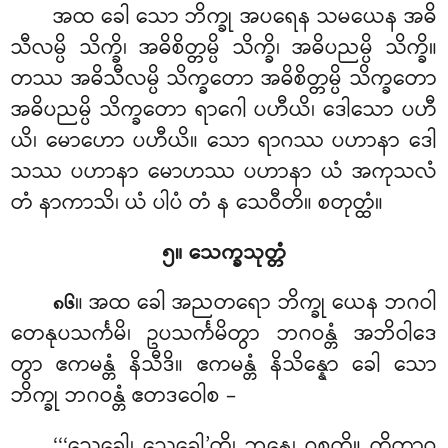
အထ ခေါ သော ဘိက္ခု အပရေန သမယေန အဓိ
သီလမ္ပိ သိက္ခိ၊ အဓိစိတ္တမ္ပိ သိက္ခိ၊ အဓိပညမ္ပိ သိက္ခိ။
တဿ အဓိသီလမ္ပိ
သိက္ခတော အဓိစိတ္တမ္ပိ သိက္ခတော
အဓိပညမ္ပိ
သိက္ခတော ရာဂေါ ပဟီယိ၊ ဒေါသော ပဟီ
ယိ၊ မောဟော ပဟီယိ။ သော ရာဂဿ ပဟာနာ ဒေါ
သဿ ပဟာနာ မောဟဿ ပဟာနာ ယံ အကုသလံ
တံ နာကာသိ၊ ယံ ပါပံ တံ န သေဝီတိ။ စတုတ္ထံ။
၅။ သေက္ခသုတ္တံ
။ အထ ခေါ အညတရော ဘိက္ခု ယေန ဘဂဝါ
၈၆
တေနုပသင်္ကမိ၊ ဥပသင်္ကမိတွာ ဘဂဝန္တံ အဘိဝါဒေ
တွာ ဧကမန္တံ နိသီဒိ။ ဧကမန္တံ နိသိန္နော ခေါ သော
ဘိက္ခု ဘဂဝန္တံ ဧတဒဝေါစ –
‘‘‘သေခေါ၊ သေခေါ’တိ၊ ဘန္တေ၊ ဝုစ္စတိ။ ကိတ္တာဝ