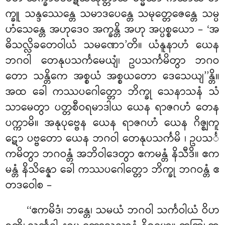
က္ခူ သန္ဒဿေန္တေ သမာဒပေန္တေ သမုတ္တေဇေန္တေ သမ္ပ
ဟံသေန္တေ အဟုဒေဝ အက္ခန္တိ အဟု အပ္ပစ္စယော – ‘အ
ဓိသလ္လိခတေဝါယံ သမဏော’တိ။ ယံနူနာဟံ ယေန
ဘဂဝါ တေနုပသင်္ကမေယျံ၊ ဥပသင်္ကမိတွာ ဘဂဝ
တော သန္တိကေ အစ္စယံ အစ္စယတော ဒေသေယျ’’န္တိ။
အထ ခေါ ကဿပဂေါတ္တော ဘိက္ခု သေနာသနံ သံ
သာမေတွာ ပတ္တစီဝရမာဒါယ ယေန ရာဇဂဟံ တေန
ပက္ကာမိ။ အနုပုဗ္ဗေန ယေန ရာဇဂဟံ ယေန ဂိဇ္ဈကူ
ဋော ပဗ္ဗတော ယေန ဘဂဝါ တေနုပသင်္ကမိ
၊ ဥပသင်္
ကမိတွာ ဘဂဝန္တံ အဘိဝါဒေတွာ ဧကမန္တံ နိသီဒိ။ ဧက
မန္တံ နိသိန္နော ခေါ ကဿပဂေါတ္တော ဘိက္ခု ဘဂဝန္တံ ဧ
တဒဝေါစ –
‘‘ဧကမိဒံ၊ ဘန္တေ၊ သမယံ ဘဂဝါ သင်္ကဝါယံ ဝိဟ