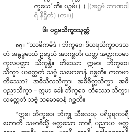
က္ခယေ’’တိ။ ပဉ္စမံ၊ ( )
[(အဋ္ဌမံ ဘာဏဝါ
ရံ နိဋ္ဌိတံ) (က။)]
၆။ ပဌမသိက္ခာသုတ္တံ
။ ‘‘သာဓိကမိဒံ
၊ ဘိက္ခဝေ၊ ဒိယဍ္ဎသိက္ခာပဒသ
၈၇
တံ အနွဒ္ဓမာသံ ဥဒ္ဒေသံ အာဂစ္ဆတိ၊ ယတ္ထ အတ္တကာမာ
ကုလပုတ္တာ သိက္ခန္တိ။ တိဿော ဣမာ၊ ဘိက္ခဝေ၊
သိက္ခာ ယတ္ထေတံ သဗ္ဗံ သမောဓာနံ ဂစ္ဆတိ။ ကတမာ
တိဿော? အဓိသီလသိက္ခာ၊ အဓိစိတ္တသိက္ခာ အဓိ
ပညာသိက္ခာ – ဣမာ ခေါ၊ ဘိက္ခဝေ၊ တိဿော သိက္ခာ၊
ယတ္ထေတံ သဗ္ဗံ သမောဓာနံ ဂစ္ဆတိ။
‘‘ဣဓ၊ ဘိက္ခဝေ၊ ဘိက္ခု သီလေသု ပရိပူရကာရီ
ဟောတိ သမာဓိသ္မိံ မတ္တသော ကာရီ ပညာယ
မတ္တ