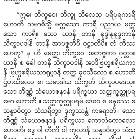
‘‘ဣဓ၊ ဘိက္ခဝေ၊ ဘိက္ခု သီလေသု ပရိပူရကာရီ
ဟောတိ သမာဓိသ္မိံ မတ္တသော ကာရီ ပညာယ မတ္တ
သော ကာရီ။ သော ယာနိ တာနိ ခုဒ္ဒါနုခုဒ္ဒကာနိ
သိက္ခာပဒါနိ တာနိ အာပဇ္ဇတိပိ ဝုဋ္ဌာတိပိ။ တံ ကိဿ
ဟေတု? န ဟိ မေတ္ထ၊ ဘိက္ခဝေ၊ အဘဗ္ဗတာ ဝုတ္တာ။
ယာနိ စ ခေါ တာနိ သိက္ခာပဒါနိ အာဒိဗြဟ္မစရိယကာ
နိ ဗြဟ္မစရိယသာရုပ္ပာနိ တတ္ထ ဓုဝသီလော စ ဟောတိ
ဌိတသီလော စ၊ သမာဒါယ သိက္ခတိ
သိက္ခာပဒေသု။
သော တိဏ္ဏံ သံယောဇနာနံ ပရိက္ခယာ သတ္တက္ခတ္တုပရ
မော ဟောတိ
။ သတ္တက္ခတ္တုပရမံ ဒေဝေ စ မနုဿေ စ
သန္ဓာဝိတွာ သံသရိတွာ ဒုက္ခဿန္တံ ကရောတိ။ သော
တိဏ္ဏံ သံယောဇနာနံ ပရိက္ခယာ ကောလံကောလော
ဟောတိ၊ ဒွေ ဝါ တီဏိ ဝါ ကုလာနိ သန္ဓာဝိတွာ သံသ