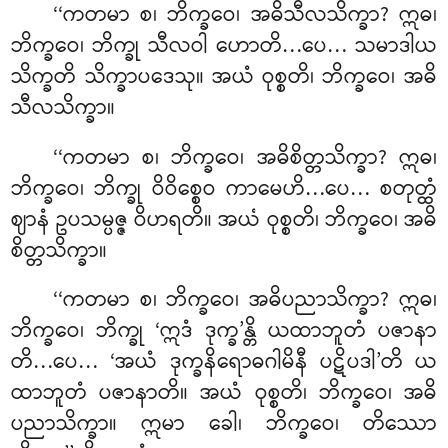
‘‘ကတမာ စ၊ ဘိက္ခဝေ၊ အဓိသီလသိက္ခာ? ဣဓ၊
ဘိက္ခဝေ၊ ဘိက္ခု သီလဝါ ဟောတိ…ပေ… သမာဒါယ
သိက္ခတိ သိက္ခာပဒေသု။ အယံ ဝုစ္စတိ၊ ဘိက္ခဝေ၊ အဓိ
သီလသိက္ခာ။
‘‘ကတမာ စ၊ ဘိက္ခဝေ၊ အဓိစိတ္တသိက္ခာ? ဣဓ၊
ဘိက္ခဝေ၊ ဘိက္ခု ဝိဝိစ္စေဝ ကာမေဟိ…ပေ… စတုတ္ထံ
ဈာနံ ဥပသမ္ပဇ္ဇ ဝိဟရတိ။ အယံ ဝုစ္စတိ၊ ဘိက္ခဝေ၊ အဓိ
စိတ္တသိက္ခာ။
‘‘ကတမာ စ၊ ဘိက္ခဝေ၊ အဓိပညာသိက္ခာ? ဣဓ၊
ဘိက္ခဝေ၊ ဘိက္ခု ‘ဣဒံ ဒုက္ခ’န္တိ ယထာဘူတံ ပဇာနာ
တိ…ပေ… ‘အယံ ဒုက္ခနိရောဓဂါမိနီ ပဋိပဒါ’တိ ယ
ထာဘူတံ ပဇာနာတိ။ အယံ ဝုစ္စတိ၊ ဘိက္ခဝေ၊ အဓိ
ပညာသိက္ခာ။ ဣမာ ခေါ၊ ဘိက္ခဝေ၊ တိဿော