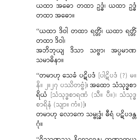
ယထာ အဓော တထာ ဥဒ္ဓံ၊ ယထာ ဥဒ္ဓံ
တထာ အဓော။
‘‘ယထာ
ဒိဝါ တထာ ရတ္တိံ၊ ယထာ ရတ္တိံ
တထာ ဒိဝါ၊
အဘိဘုယျ ဒိသာ သဗ္ဗာ၊ အပ္ပမာဏ
သမာဓိနာ။
‘‘တမာဟု သေခံ ပဋိပဒံ
[ပါဋိပဒံ (?) မ။
နိ။ ၂။၂၇ ပဿိတဗ္ဗံ]
၊ အထော သံသုဒ္ဓစာ
ရိယံ
[သံသုဒ္ဓစာရဏံ (သီ။ ပီ။)၊ သံသုဒ္ဓ
စာရိနံ (သျာ။ ကံ။)]
၊
တမာဟု လောကေ သမ္ဗုဒ္ဓံ၊ ဓီရံ ပဋိပဒန္တ
ဂုံ။