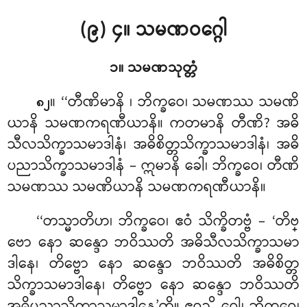
(၉) ၄။ သမဏဝဂ္ဂေါ
၁။ သမဏသုတ္တံ
။ ‘‘တီဏိမာနိ
၊ ဘိက္ခဝေ၊ သမဏဿ သမဏိ
၈၂
ယာနိ သမဏကရဏီယာနိ။ ကတမာနိ တီဏိ? အဓိ
သီလသိက္ခာသမာဒါနံ၊ အဓိစိတ္တသိက္ခာသမာဒါနံ၊ အဓိ
ပညာသိက္ခာသမာဒါနံ – ဣမာနိ ခေါ၊ ဘိက္ခဝေ၊ တီဏိ
သမဏဿ သမဏိယာနိ သမဏကရဏီယာနိ။
‘‘တသ္မာတိဟ၊ ဘိက္ခဝေ၊ ဧဝံ သိက္ခိတဗ္ဗံ – ‘တိဗ္
ဗော နော ဆန္ဒော ဘဝိဿတိ အဓိသီလသိက္ခာသမာ
ဒါနေ၊ တိဗ္ဗော နော ဆန္ဒော ဘဝိဿတိ အဓိစိတ္တ
သိက္ခာသမာဒါနေ၊ တိဗ္ဗော နော ဆန္ဒော ဘဝိဿတိ
အဓိပညာသိက္ခာသမာဒါနေ’တိ။ ဧဝဉှိ ဝေါ၊ ဘိက္ခဝေ၊