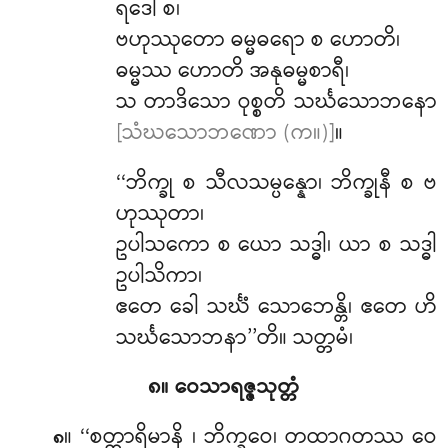
ရဒေါ စ၊
ဗဟုဿုတော ဓမ္မဓရော စ ဟောတိ၊
ဓမ္မဿ ဟောတိ အနုဓမ္မစာရီ၊
သ တာဒိသော ဝုစ္စတိ သင်္ဃသောဘနော
[သံဃသောဘဏော (က။)]
။
‘‘ဘိက္ခု စ သီလသမ္ပန္နော၊ ဘိက္ခုနီ စ ဗ
ဟုဿုတာ၊
ဥပါသကော စ ယော သဒ္ဓါ၊ ယာ စ သဒ္ဓါ
ဥပါသိကာ၊
ဧတေ ခေါ သင်္ဃံ သောဘေန္တိ၊ ဧတေ ဟိ
သင်္ဃသောဘနာ’’တိ။ သတ္တမံ၊
၈။ ဝေသာရဇ္ဇသုတ္တံ
။ ‘‘စတ္တာရိမာနိ
၊ ဘိက္ခဝေ၊ တထာဂတဿ ဝေ
၈