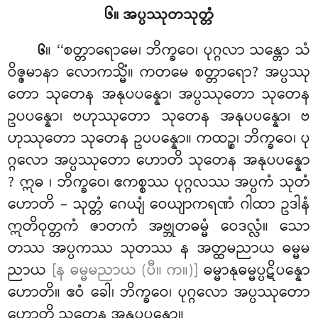
၆။ အပ္ပဿုတသုတ္တံ
။ ‘‘စတ္တာရောမေ၊ ဘိက္ခဝေ၊ ပုဂ္ဂလာ သန္တော သံ
၆
ဝိဇ္ဇမာနာ လောကသ္မိံ။ ကတမေ စတ္တာရော? အပ္ပဿု
တော သုတေန အနုပပန္နော၊ အပ္ပဿုတော သုတေန
ဥပပန္နော၊ ဗဟုဿုတော သုတေန အနုပပန္နော၊ ဗ
ဟုဿုတော သုတေန ဥပပန္နော။ ကထဉ္စ၊ ဘိက္ခဝေ၊ ပု
ဂ္ဂလော အပ္ပဿုတော ဟောတိ သုတေန အနုပပန္နော
? ဣဓ
၊ ဘိက္ခဝေ၊ ဧကစ္စဿ ပုဂ္ဂလဿ အပ္ပကံ သုတံ
ဟောတိ – သုတ္တံ ဂေယျံ ဝေယျာကရဏံ ဂါထာ ဥဒါနံ
ဣတိဝုတ္တကံ ဇာတကံ အဗ္ဘုတဓမ္မံ ဝေဒလ္လံ။ သော
တဿ အပ္ပကဿ သုတဿ န အတ္ထမညာယ ဓမ္မမ
ညာယ
[န ဓမ္မမညာယ (ပီ။ က။)]
ဓမ္မာနုဓမ္မပ္ပဋိပန္နော
ဟောတိ။ ဧဝံ ခေါ၊ ဘိက္ခဝေ၊ ပုဂ္ဂလော အပ္ပဿုတော
ဟောတိ သုတေန အနုပပန္နော။