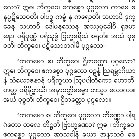
လော? ဣဓ၊ ဘိက္ခဝေ၊ ဧကစ္စော ပုဂ္ဂလော ကာမေ စ
နပ္ပဋိသေဝတိ၊ ပါပဉ္စ ကမ္မံ န ကရောတိ၊ သဟာပိ ဒုက္
ခေန သဟာပိ ဒေါမနဿေန အဿုမုခေါပိ ရုဒမာ
နော ပရိပုဏ္ဏံ ပရိသုဒ္ဓံ ဗြဟ္မစရိယံ စရတိ။ အယံ ဝုစ္
စတိ၊ ဘိက္ခဝေ၊ ပဋိသောတဂါမီ ပုဂ္ဂလော။
‘‘ကတမော စ၊ ဘိက္ခဝေ၊ ဌိတတ္တော ပုဂ္ဂလော?
ဣဓ၊ ဘိက္ခဝေ၊ ဧကစ္စော ပုဂ္ဂလော ပဉ္စန္နံ ဩရမ္ဘာဂိယာ
နံ သံယောဇနာနံ ပရိက္ခယာ
ဩပပါတိကော ဟောတိ၊
တတ္ထ ပရိနိဗ္ဗာယီ၊ အနာဝတ္တိဓမ္မော တသ္မာ လောကာ။
အယံ ဝုစ္စတိ၊ ဘိက္ခဝေ၊ ဌိတတ္တော ပုဂ္ဂလော။
‘‘ကတမော
စ၊ ဘိက္ခဝေ၊ ပုဂ္ဂလော တိဏ္ဏော ပါရ
င်္ဂတော ထလေ တိဋ္ဌတိ ဗြာဟ္မဏော? ဣဓ
၊ ဘိက္ခဝေ၊
ဧကစ္စော ပုဂ္ဂလော အာသဝါနံ ခယာ အနာသဝံ စေ