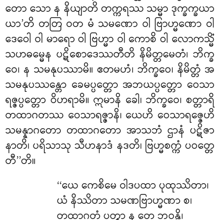
တော သော န နိယျာတိ တက္ကရဿ သမ္မာ ဒုက္ခက္ခယာ
ယာ’တိ တတြ ဝတ မံ သမဏော ဝါ ဗြာဟ္မဏော ဝါ
ဒေဝေါ ဝါ မာရော ဝါ ဗြဟ္မာ ဝါ ကောစိ ဝါ လောကသ္မိံ
သဟဓမ္မေန ပဋိစောဒေဿတီတိ နိမိတ္တမေတံ၊ ဘိက္ခ
ဝေ၊ န သမနုပဿာမိ။ ဧတမဟံ၊ ဘိက္ခဝေ၊ နိမိတ္တံ အ
သမနုပဿန္တော ခေမပ္ပတ္တော အဘယပ္ပတ္တော ဝေသာ
ရဇ္ဇပ္ပတ္တော ဝိဟရာမိ။ ဣမာနိ ခေါ၊ ဘိက္ခဝေ၊ စတ္တာရိ
တထာဂတဿ ဝေသာရဇ္ဇာနိ၊ ယေဟိ ဝေသာရဇ္ဇေဟိ
သမန္နာဂတော တထာဂတော အာသဘံ ဌာနံ ပဋိဇာ
နာတိ၊ ပရိသာသု သီဟနာဒံ နဒတိ၊ ဗြဟ္မစက္ကံ ပဝတ္တေ
တီ’’တိ။
‘‘ယေ
ကေစိမေ ဝါဒပထာ ပုထုဿိတာ၊
ယံ
နိဿိတာ သမဏဗြာဟ္မဏာ စ၊
တထာဂတံ ပတွာ န တေ ဘဝန္တိ၊