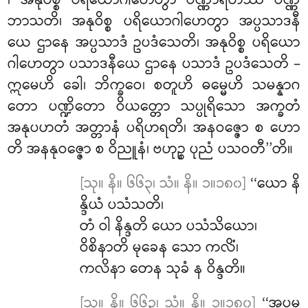
၊ အနုဝိစ္စ ပရိယောဂါဟေတွာ ဝဏ္ဏာရဟဿ ဝဏ္ဏံ
ဘာသတိ၊ အနုဝိစ္စ ပရိယောဂါဟေတွာ အပ္ပသာဒနီ
ယေ ဌာနေ အပ္ပသာဒံ ဥပဒံသေတိ၊ အနုဝိစ္စ ပရိယော
ဂါဟေတွာ ပသာဒနီယေ ဌာနေ ပသာဒံ ဥပဒံသေတိ –
ဣမေဟိ ခေါ၊ ဘိက္ခဝေ၊ စတူဟိ ဓမ္မေဟိ သမန္နာဂ
တော ပဏ္ဍိတော ဝိယတ္တော သပ္ပုရိသော အက္ခတံ
အနုပဟတံ
အတ္တာနံ ပရိဟရတိ၊ အနဝဇ္ဇော စ ဟော
တိ အနနုဝဇ္ဇော စ ဝိညူနံ၊ ဗဟုဉ္စ ပုညံ ပသဝတီ’’တိ။
[သု။ နိ။ ၆၆၃၊ သံ။ နိ။ ၁။၁၈၀]
‘‘ယော နိ
န္ဒိယံ ပသံသတိ၊
တံ ဝါ နိန္ဒတိ ယော ပသံသိယော၊
ဝိစိနာတိ မုခေန သော ကလိံ၊
ကလိနာ တေန သုခံ န ဝိန္ဒတိ။
[သု။ နိ။ ၆၆၃၊ သံ။ နိ။ ၁။၁၈၀]
‘‘အပ္ပမ