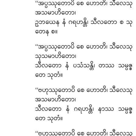
‘‘အပ္ပဿုတောပိ စေ ဟောတိ၊ သီလေသု
အသမာဟိတော၊
ဥဘယေန နံ ဂရဟန္တိ၊ သီလတော စ သု
တေန စ။
‘‘အပ္ပဿုတောပိ စေ ဟောတိ၊ သီလေသု
သုသမာဟိတော၊
သီလတော နံ ပသံသန္တိ၊ တဿ သမ္ပဇ္ဇ
တေ သုတံ။
‘‘ဗဟုဿုတောပိ
စေ ဟောတိ၊ သီလေသု
အသမာဟိတော၊
သီလတော နံ ဂရဟန္တိ၊ နာဿ သမ္ပဇ္ဇ
တေ သုတံ။
‘‘ဗဟုဿုတောပိ
စေ ဟောတိ၊ သီလေသု