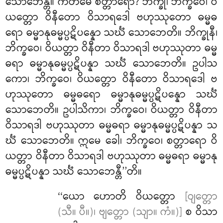
သောဘေန္တိ။ ကတမေ စတ္တာရော? ဘိက္ခု၊ ဘိက္ခဝေ၊ ဝိ
ယတ္တော ဝိနီတော ဝိသာရဒေါ ဗဟုဿုတော ဓမ္မဓ
ရော ဓမ္မာနုဓမ္မပ္ပဋိပန္နော သင်္ဃံ သောဘေတိ။ ဘိက္ခုနီ၊
ဘိက္ခဝေ၊ ဝိယတ္တာ ဝိနီတာ ဝိသာရဒါ ဗဟုဿုတာ ဓမ္မ
ဓရာ ဓမ္မာနုဓမ္မပ္ပဋိပန္နာ သင်္ဃံ သောဘေတိ။ ဥပါသ
ကော၊ ဘိက္ခဝေ၊ ဝိယတ္တော ဝိနီတော ဝိသာရဒေါ ဗ
ဟုဿုတော ဓမ္မဓရော ဓမ္မာနုဓမ္မပ္ပဋိပန္နော သင်္ဃံ
သောဘေတိ။ ဥပါသိကာ၊ ဘိက္ခဝေ၊ ဝိယတ္တာ ဝိနီတာ
ဝိသာရဒါ ဗဟုဿုတာ ဓမ္မဓရာ ဓမ္မာနုဓမ္မပ္ပဋိပန္နာ သ
င်္ဃံ သောဘေတိ။ ဣမေ ခေါ၊ ဘိက္ခဝေ၊ စတ္တာရော ဝိ
ယတ္တာ ဝိနီတာ ဝိသာရဒါ ဗဟုဿုတာ ဓမ္မဓရာ ဓမ္မာနု
ဓမ္မပ္ပဋိပန္နာ သင်္ဃံ သောဘေန္တီ’’တိ။
‘‘ယော ဟောတိ ဝိယတ္တော
[ဝျတ္တော
(သီ။ ပီ။)၊ ဗျတ္တော (သျာ။ ကံ။)]
စ ဝိသာ