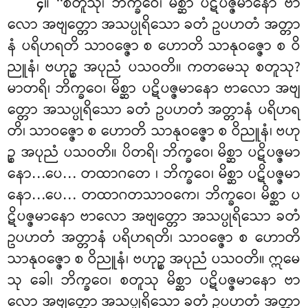
။ ‘‘စတူသု၊ ဘိက္ခဝေ၊ မိစ္ဆာ ပဋိပဇ္ဇမာနော ဗာ
၄
လော အဗျတ္တော အသပ္ပုရိသော ခတံ ဥပဟတံ အတ္တာ
နံ ပရိဟရတိ သာဝဇ္ဇော စ ဟောတိ သာနုဝဇ္ဇော စ ဝိ
ညူနံ၊ ဗဟုဉ္စ အပုညံ ပသဝတိ။ ကတမေသု စတူသု?
မာတရိ၊ ဘိက္ခဝေ၊ မိစ္ဆာ ပဋိပဇ္ဇမာနော ဗာလော အဗျ
တ္တော အသပ္ပုရိသော ခတံ ဥပဟတံ အတ္တာနံ ပရိဟရ
တိ၊ သာဝဇ္ဇော စ ဟောတိ သာနုဝဇ္ဇော စ ဝိညူနံ၊ ဗဟု
ဉ္စ အပုညံ ပသဝတိ။ ပိတရိ၊ ဘိက္ခဝေ၊ မိစ္ဆာ ပဋိပဇ္ဇမာ
နော…ပေ… တထာဂတေ
၊ ဘိက္ခဝေ၊ မိစ္ဆာ ပဋိပဇ္ဇမာ
နော…ပေ… တထာဂတသာဝကေ၊ ဘိက္ခဝေ၊ မိစ္ဆာ ပ
ဋိပဇ္ဇမာနော ဗာလော အဗျတ္တော အသပ္ပုရိသော ခတံ
ဥပဟတံ အတ္တာနံ ပရိဟရတိ၊ သာဝဇ္ဇော စ ဟောတိ
သာနုဝဇ္ဇော စ
ဝိညူနံ၊ ဗဟုဉ္စ အပုညံ ပသဝတိ။ ဣမေ
သု ခေါ၊ ဘိက္ခဝေ၊ စတူသု မိစ္ဆာ ပဋိပဇ္ဇမာနော ဗာ
လော အဗျတ္တော အသပ္ပုရိသော ခတံ ဥပဟတံ အတ္တာ