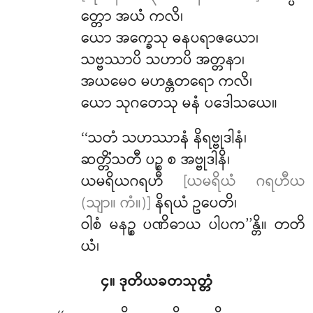
တ္တော အယံ ကလိ၊
ယော အက္ခေသု ဓနပရာဇယော၊
သဗ္ဗဿာပိ သဟာပိ အတ္တနာ၊
အယမေဝ မဟန္တတရော ကလိ၊
ယော သုဂတေသု မနံ ပဒေါသယေ။
‘‘သတံ
သဟဿာနံ နိရဗ္ဗုဒါနံ၊
ဆတ္တိံသတီ ပဉ္စ စ အဗ္ဗုဒါနိ၊
ယမရိယဂရဟီ
[ယမရိယံ ဂရဟီယ
(သျာ။ ကံ။)]
နိရယံ ဥပေတိ၊
ဝါစံ မနဉ္စ ပဏိဓာယ ပါပက’’န္တိ။ တတိ
ယံ၊
၄။ ဒုတိယခတသုတ္တံ