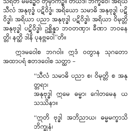
သရိတံ မမဉ္စေဝ တုမှာကဉ္စ။ တယိဒံ၊ ဘိက္ခဝေ၊ အရိယံ
သီလံ အနုဗုဒ္ဓံ ပဋိဝိဒ္ဓံ၊ အရိယော သမာဓိ အနုဗုဒ္ဓါ ပဋိ
ဝိဒ္ဓါ၊ အရိယာ ပညာ အနုဗုဒ္ဓါ ပဋိဝိဒ္ဓါ၊ အရိယာ ဝိမုတ္တိ
အနုဗုဒ္ဓါ ပဋိဝိဒ္ဓါ၊ ဥစ္ဆိန္နာ ဘဝတဏှာ၊ ခီဏာ ဘဝနေ
တ္တိ၊ နတ္ထိ ဒါနိ ပုနဗ္ဘဝေါ’’တိ။
ဣဒမဝေါစ
ဘဂဝါ။ ဣဒံ ဝတွာန သုဂတော
အထာပရံ ဧတဒဝေါစ သတ္ထာ –
‘‘သီလံ
သမာဓိ ပညာ စ၊ ဝိမုတ္တိ စ အနု
တ္တရာ၊
အနုဗုဒ္ဓါ ဣမေ ဓမ္မာ၊ ဂေါတမေန ယ
သဿိနာ။
‘‘ဣတိ ဗုဒ္ဓါ အဘိညာယ၊ ဓမ္မမက္ခာသိ
ဘိက္ခုနံ၊