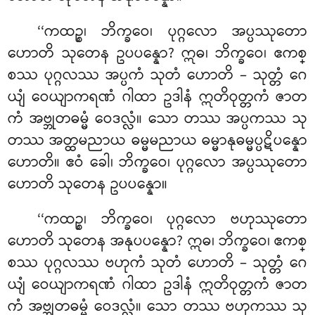
‘‘ကထဉ္စ၊ ဘိက္ခဝေ၊ ပုဂ္ဂလော အပ္ပဿုတော
ဟောတိ သုတေန ဥပပန္နော? ဣဓ၊ ဘိက္ခဝေ၊ ဧကစ္
စဿ ပုဂ္ဂလဿ အပ္ပကံ သုတံ ဟောတိ – သုတ္တံ ဂေ
ယျံ ဝေယျာကရဏံ ဂါထာ ဥဒါနံ ဣတိဝုတ္တကံ ဇာတ
ကံ
အဗ္ဘုတဓမ္မံ ဝေဒလ္လံ။ သော တဿ အပ္ပကဿ သု
တဿ အတ္ထမညာယ ဓမ္မမညာယ ဓမ္မာနုဓမ္မပ္ပဋိပန္နော
ဟောတိ။ ဧဝံ ခေါ၊ ဘိက္ခဝေ၊ ပုဂ္ဂလော အပ္ပဿုတော
ဟောတိ သုတေန ဥပပန္နော။
‘‘ကထဉ္စ၊ ဘိက္ခဝေ၊ ပုဂ္ဂလော ဗဟုဿုတော
ဟောတိ သုတေန အနုပပန္နော? ဣဓ၊ ဘိက္ခဝေ၊ ဧကစ္
စဿ ပုဂ္ဂလဿ ဗဟုကံ သုတံ ဟောတိ – သုတ္တံ ဂေ
ယျံ ဝေယျာကရဏံ ဂါထာ ဥဒါနံ ဣတိဝုတ္တကံ ဇာတ
ကံ အဗ္ဘုတဓမ္မံ ဝေဒလ္လံ။ သော တဿ ဗဟုကဿ သု