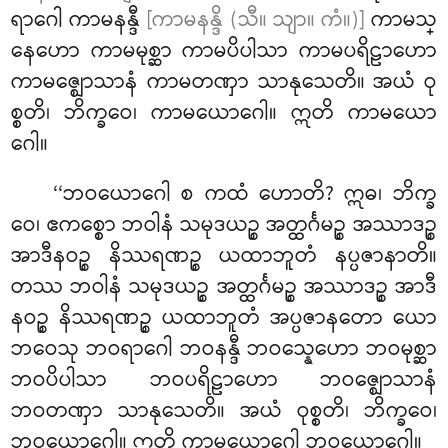
ရာဂေါ ကာမနန္ဒီ
[ကာမနန္ဒိ (သီ။ သျာ။ ကံ။)]
ကာမသ္
နေဟော ကာမမုစ္ဆာ ကာမပိပါသာ ကာမပရိဠာဟော
ကာမဇ္ဈောသာနံ ကာမတဏှာ သာနုသေတိ။ အယံ ဝု
စ္စတိ၊ ဘိက္ခဝေ၊ ကာမယောဂေါ။ ဣတိ ကာမယော
ဂေါ။
‘‘ဘဝယောဂေါ
စ ကထံ ဟောတိ? ဣဓ၊ ဘိက္ခ
ဝေ၊ ဧကစ္စော ဘဝါနံ သမုဒယဉ္စ အတ္ထင်္ဂမဉ္စ အဿာဒဉ္စ
အာဒီနဝဉ္စ နိဿရဏဉ္စ ယထာဘူတံ နပ္ပဇာနာတိ။
တဿ ဘဝါနံ သမုဒယဉ္စ အတ္ထင်္ဂမဉ္စ အဿာဒဉ္စ အာဒီ
နဝဉ္စ နိဿရဏဉ္စ ယထာဘူတံ အပ္ပဇာနတော ယော
ဘဝေသု ဘဝရာဂေါ ဘဝနန္ဒီ ဘဝသ္နေဟော ဘဝမုစ္ဆာ
ဘဝပိပါသာ ဘဝပရိဠာဟော ဘဝဇ္ဈောသာနံ
ဘဝတဏှာ သာနုသေတိ။ အယံ ဝုစ္စတိ၊ ဘိက္ခဝေ၊
ဘဝယောဂေါ။ ဣတိ ကာမယောဂေါ ဘဝယောဂေါ။