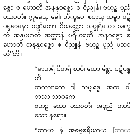
ဇ္ဇော စ ဟောတိ အနနုဝဇ္ဇော စ ဝိညူနံ၊ ဗဟုဉ္စ ပုညံ
ပသဝတိ။ ဣမေသု ခေါ၊ ဘိက္ခဝေ၊ စတူသု သမ္မာ ပဋိ
ပဇ္ဇမာနော ပဏ္ဍိတော ဝိယတ္တော သပ္ပုရိသော အက္ခ
တံ အနုပဟတံ အတ္တာနံ ပရိဟရတိ၊ အနဝဇ္ဇော စ
ဟောတိ အနနုဝဇ္ဇော စ ဝိညူနံ၊ ဗဟုဉ္စ ပုညံ ပသဝ
တီ’’တိ။
‘‘မာတရိ
ပိတရိ စာပိ၊ ယော မိစ္ဆာ ပဋိပဇ္ဇ
တိ၊
တထာဂတေ ဝါ သမ္ဗုဒ္ဓေ၊ အထ ဝါ
တဿ သာဝကေ၊
ဗဟုဉ္စ
သော ပသဝတိ၊ အပုညံ တာဒိ
သော နရော။
‘‘တာယ နံ အဓမ္မစရိယာယ
[တာယ