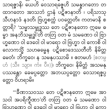
သာရဇ္ဇာနိ၊ ယေဟိ ဝေသာရဇ္ဇေဟိ သမန္နာဂတော တ
ထာဂတော အာသဘံ ဌာနံ ပဋိဇာနာတိ
၊ ပရိသာသု
သီဟနာဒံ နဒတိ၊ ဗြဟ္မစက္ကံ ပဝတ္တေတိ။ ကတမာနိ
စ
တ္တာရိ? ‘သမ္မာသမ္ဗုဒ္ဓဿ တေ ပဋိဇာနတော ဣမေ ဓ
မ္မာ အနဘိသမ္ဗုဒ္ဓါ’တိ တတြ ဝတ မံ သမဏော ဝါ ဗြာ
ဟ္မဏော ဝါ ဒေဝေါ ဝါ မာရော ဝါ ဗြဟ္မာ ဝါ ကောစိ ဝါ
လောကသ္မိံ သဟဓမ္မေန ပဋိစောဒေဿတီတိ နိမိတ္တ
မေတံ၊ ဘိက္ခဝေ၊ န သမနုပဿာမိ
။ ဧတမဟံ
[ဧတမ္ပ
ဟံ (သီ။ သျာ။ ကံ။ ပီ။)]
၊ ဘိက္ခဝေ၊ နိမိတ္တံ အသမနု
ပဿန္တော ခေမပ္ပတ္တော အဘယပ္ပတ္တော ဝေသာရဇ္ဇပ္ပ
တ္တော ဝိဟရာမိ။
‘‘‘ခီဏာသဝဿ တေ ပဋိဇာနတော ဣမေ အာ
သဝါ အပရိက္ခီဏာ’တိ တတြ ဝတ မံ သမဏော ဝါ
ဗြာဟ္မဏော ဝါ ဒေဝေါ ဝါ မာရော ဝါ ဗြဟ္မာ ဝါ ကော