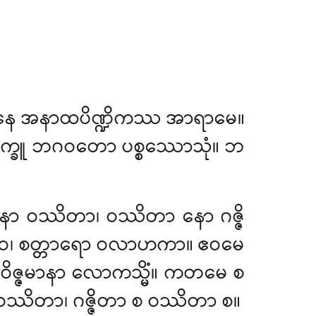
ဝနေ အနာထပိဏ္ဍိကဿ အာရာမေ။
 ဘိက္ခူ ဘဂဝတော ပစ္စဿောသုံ။ ဘ
နော ဝဿိတာ၊ ဝဿိတာ နော ဂဇ္ဇိ
ခဝေ၊ စတ္တာရော ဝလာဟကာ။ ဧဝမေ
သံဝိဇ္ဇမာနာ လောကသ္မိံ။ ကတမေ စ
ာ ဝဿိတာ၊ ဂဇ္ဇိတာ စ ဝဿိတာ စ။