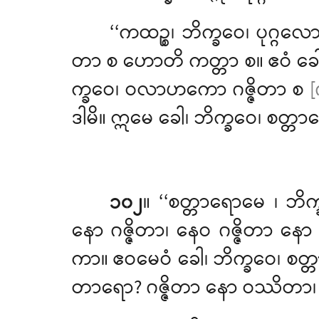
‘‘ကထဉ္စ၊ ဘိက္ခဝေ၊ ပုဂ္ဂ
တာ စ ဟောတိ ကတ္တာ စ။ ဧဝံ ခေ
က္ခဝေ၊ ဝလာဟကော ဂဇ္ဇိတာ စ
[
ဒါမိ။ ဣမေ ခေါ၊ ဘိက္ခဝေ၊ စတ္တာ
၁၀၂
။ ‘‘စတ္တာရောမေ
၊ ဘိ
နော ဂဇ္ဇိတာ၊ နေဝ ဂဇ္ဇိတာ 
ကာ။ ဧဝမေဝံ ခေါ၊ ဘိက္ခဝေ၊ စတ
တာရော? ဂဇ္ဇိတာ နော ဝဿိတာ၊ 