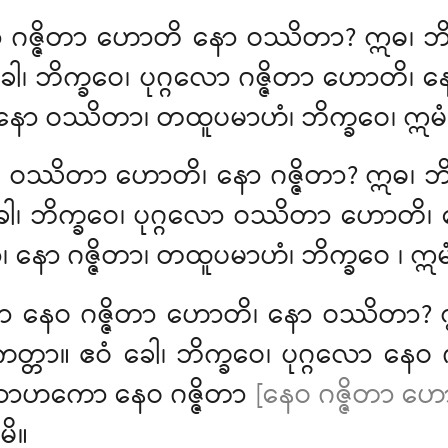
လော ဂဇ္ဇိတာ ဟောတိ နော ဝဿိတာ? ဣဓ၊ ဘိ
ေါ၊ ဘိက္ခဝေ၊ ပုဂ္ဂလော ဂဇ္ဇိတာ ဟောတ
ော ဝဿိတာ၊ တထူပမာဟံ၊ ဘိက္ခဝေ၊ ဣမံ ပု
လော ဝဿိတာ ဟောတိ၊ နော ဂဇ္ဇိတာ? ဣဓ၊ ဘိ
ါ၊ ဘိက္ခဝေ၊ ပုဂ္ဂလော ဝဿိတာ ဟောတိ၊ 
ော ဂဇ္ဇိတာ၊ တထူပမာဟံ၊ ဘိက္ခဝေ
၊ ဣမံ
ဂလော နေဝ ဂဇ္ဇိတာ ဟောတိ၊ နော ဝဿိတာ? ဣ
တာ။ ဧဝံ ခေါ၊ ဘိက္ခဝေ၊ ပုဂ္ဂလော နေဝ
ဝလာဟကော နေဝ ဂဇ္ဇိတာ
[နေဝ ဂဇ္ဇိတာ ဟေ
မိ။