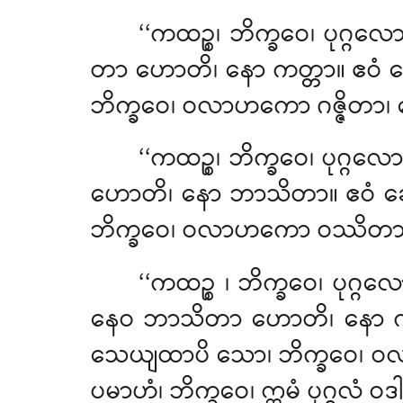
‘‘ကထဉ္စ၊ ဘိက္ခဝေ၊ ပုဂ္ဂ
တာ ဟောတိ၊ နော ကတ္တာ။ ဧဝံ ခ
ဘိက္ခဝေ၊ ဝလာဟကော ဂဇ္ဇိတာ၊ န
‘‘ကထဉ္စ၊ ဘိက္ခဝေ၊ ပုဂ္ဂ
ဟောတိ၊ နော ဘာသိတာ။ ဧဝံ ခေ
ဘိက္ခဝေ၊ ဝလာဟကော ဝဿိတာ၊ န
‘‘ကထဉ္စ
၊ ဘိက္ခဝေ၊ ပုဂ္
နေဝ ဘာသိတာ ဟောတိ၊ နော ကတ္
သေယျထာပိ
သော၊ ဘိက္ခဝေ၊ 
ပမာဟံ၊ ဘိက္ခဝေ၊ ဣမံ ပုဂ္ဂလံ ဝဒါ