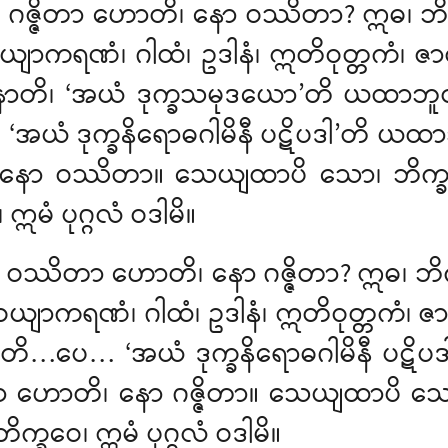
ော ဂဇ္ဇိတာ ဟောတိ၊ နော ဝဿိတာ? ဣဓ၊ ဘိက္ခ
ယျာကရဏံ၊ ဂါထံ၊ ဥဒါနံ၊ ဣတိဝုတ္တကံ၊ ဇာတ
ပဇာနာတိ၊ ‘အယံ ဒုက္ခသမုဒယော’တိ ယထာဘူတံ
အယံ ဒုက္ခနိရောဓဂါမိနီ ပဋိပဒါ’တိ ယထာဘူ
တိ၊ နော ဝဿိတာ။ သေယျထာပိ သော၊ ဘိက္
ံ ပုဂ္ဂလံ ဝဒါမိ။
လော ဝဿိတာ ဟောတိ၊ နော ဂဇ္ဇိတာ? ဣဓ၊ ဘိက
ေယျာကရဏံ၊ ဂါထံ၊ ဥဒါနံ၊ ဣတိဝုတ္တကံ၊ ဇာ
နာတိ…ပေ… ‘အယံ ဒုက္ခနိရောဓဂါမိနီ ပဋိပ
ိတာ ဟောတိ၊ နော ဂဇ္ဇိတာ။ သေယျထာပိ
က္ခဝေ၊ ဣမံ ပုဂ္ဂလံ ဝဒါမိ။