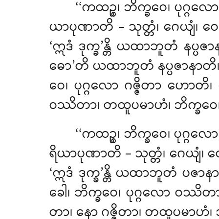
‘‘ကထဉ္စ၊ ဘိက္ခဝေ၊ ပုဂ္ဂလ
ယာပုဏာတိ – သုတ္တံ၊ ဂေယျံ၊ ဝေ
‘ဣဒံ ဒုက္ခ’န္တိ ယထာဘူတံ နပ္
ဓော’တိ
ယထာဘူတံ နပ္ပဇာနာတိ၊ ‘
ဝေ၊ ပုဂ္ဂလော ဂဇ္ဇိတာ ဟော
ဝဿိတာ၊ တထူပမာဟံ၊ ဘိက္ခဝေ၊ ဣမ
‘‘ကထဉ္စ၊ ဘိက္ခဝေ၊ ပုဂ္ဂ
ရိယာပုဏာတိ – သုတ္တံ၊ ဂေယျံ၊ ဝ
‘ဣဒံ ဒုက္ခ’န္တိ ယထာဘူတံ ပဇာ
ခေါ၊ ဘိက္ခဝေ၊ ပုဂ္ဂလော ဝဿ
တာ၊ နော ဂဇ္ဇိတာ၊ တထူပမာဟံ၊ ဘိ