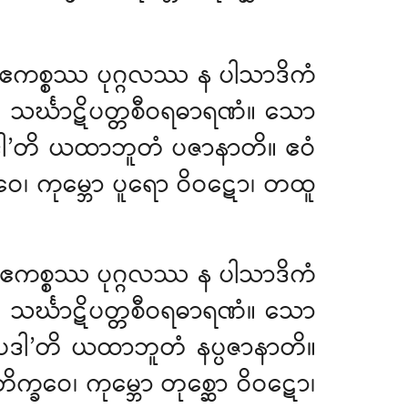
ေ၊ ဧကစ္စဿ ပုဂ္ဂလဿ န ပါသာဒိကံ
ံ သင်္ဃာဋိပတ္တစီဝရဓာရဏံ။ သော
ိပဒါ’တိ ယထာဘူတံ ပဇာနာတိ။ ဧဝံ
ေ၊ ကုမ္ဘော ပူရော ဝိဝဋော၊ တထူ
ေ၊ ဧကစ္စဿ ပုဂ္ဂလဿ န ပါသာဒိကံ
ံ သင်္ဃာဋိပတ္တစီဝရဓာရဏံ။ သော
ဋိပဒါ’တိ ယထာဘူတံ နပ္ပဇာနာတိ။
္ခဝေ၊ ကုမ္ဘော တုစ္ဆော ဝိဝဋော၊