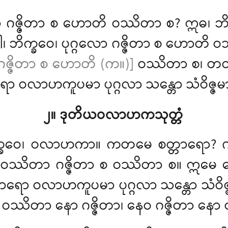
လော ဂဇ္ဇိတာ စ ဟောတိ ဝဿိတာ စ? ဣဓ၊ ဘိ
ါ၊ ဘိက္ခဝေ၊ ပုဂ္ဂလော ဂဇ္ဇိတာ စ ဟောတ
ဂဇ္ဇိတာ စ ဟောတိ (က။)]
ဝဿိတာ စ၊ တထူပမ
ရော ဝလာဟကူပမာ ပုဂ္ဂလာ သန္တော သံဝိဇ္ဇမာန
၂။ ဒုတိယဝလာဟကသုတ္တံ
က္ခဝေ၊ ဝလာဟကာ။ ကတမေ စတ္တာရော? 
နော ဝဿိတာ ဂဇ္ဇိတာ စ ဝဿိတာ စ။ ဣမေ ခ
္တာရော ဝလာဟကူပမာ ပုဂ္ဂလာ သန္တော သံဝ
ဝဿိတာ နော ဂဇ္ဇိတာ၊ နေဝ ဂဇ္ဇိတာ နော