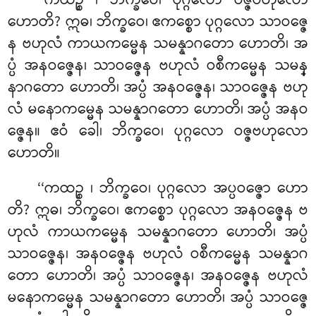
‘‘ကထဉ္စ
၊ ဘိက္ခဝေ၊ ပုဂ္ဂလော ဝဇ္ဇဗဟုလော
ဟောတိ? ဣဓ၊ ဘိက္ခဝေ၊ ဧကစ္စော ပုဂ္ဂလော သာဝဇ္ဇေ
န ဗဟုလံ ကာယကမ္မေန သမန္နာဂတော ဟောတိ၊ အ
ပ္ပံ အနဝဇ္ဇေန၊ သာဝဇ္ဇေန ဗဟုလံ ဝစီကမ္မေန သမန္
နာဂတော ဟောတိ၊ အပ္ပံ အနဝဇ္ဇေန၊ သာဝဇ္ဇေန ဗဟု
လံ မနောကမ္မေန သမန္နာဂတော ဟောတိ၊ အပ္ပံ အနဝ
ဇ္ဇေန။ ဧဝံ ခေါ၊ ဘိက္ခဝေ၊ ပုဂ္ဂလော ဝဇ္ဇဗဟုလော
ဟောတိ။
‘‘ကထဉ္စ
၊ ဘိက္ခဝေ၊ ပုဂ္ဂလော အပ္ပဝဇ္ဇော ဟော
တိ? ဣဓ၊ ဘိက္ခဝေ၊ ဧကစ္စော ပုဂ္ဂလော အနဝဇ္ဇေန ဗ
ဟုလံ ကာယကမ္မေန သမန္နာဂတော
ဟောတိ၊ အပ္ပံ
သာဝဇ္ဇေန၊ အနဝဇ္ဇေန ဗဟုလံ ဝစီကမ္မေန သမန္နာဂ
တော ဟောတိ၊ အပ္ပံ သာဝဇ္ဇေန၊ အနဝဇ္ဇေန ဗဟုလံ
မနောကမ္မေန သမန္နာဂတော ဟောတိ၊ အပ္ပံ သာဝဇ္ဇေ