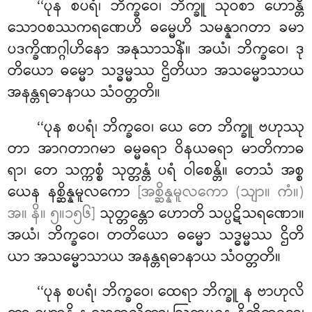
‘‘ပုန စပရံ၊ ဘိက္ခဝေ၊ ဘိက္ခူ သုဝစာ ဟောန္တိ
သောဝစဿကရဏေဟိ ဓမ္မေဟိ သမန္နာဂတာ ခမာ
ပဒက္ခိဏဂ္ဂါဟိနော အနုသာသနိံ။ အယံ၊ ဘိက္ခဝေ၊ ဒု
တိယော ဓမ္မော သဒ္ဓမ္မဿ ဌိတိယာ အသမ္မောသာယ
အနန္တရဓာနာယ သံဝတ္တတိ။
‘‘ပုန စပရံ၊ ဘိက္ခဝေ၊ ယေ တေ ဘိက္ခူ ဗဟုဿု
တာ အာဂတာဂမာ ဓမ္မဓရာ ဝိနယဓရာ မာတိကာဓ
ရာ၊ တေ သက္ကစ္စံ သုတ္တန္တံ ပရံ ဝါစေန္တိ။ တေသံ အစ္စ
ယေန နစ္ဆိန္နမူလကော
[အစ္ဆိန္နမူလကော (သျာ။ ကံ။)
အ။ နိ။ ၅။၁၅၆]
သုတ္တန္တော ဟောတိ သပ္ပဋိသရဏော။
အယံ၊ ဘိက္ခဝေ၊ တတိယော ဓမ္မော သဒ္ဓမ္မဿ ဌိတိ
ယာ အသမ္မောသာယ အနန္တရဓာနာယ သံဝတ္တတိ။
‘‘ပုန စပရံ၊ ဘိက္ခဝေ၊ ထေရာ ဘိက္ခူ န ဗာဟုလိ