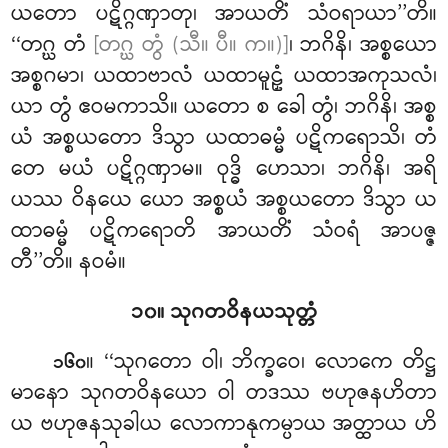
ယတော ပဋိဂ္ဂဏှာတု၊ အာယတိံ
သံဝရာယာ’’တိ။
‘‘တဂ္ဃ တံ
[တဂ္ဃ တွံ (သီ။ ပီ။ က။)]
၊ ဘဂိနိ၊ အစ္စယော
အစ္စဂမာ၊ ယထာဗာလံ ယထာမူဠှံ ယထာအကုသလံ၊
ယာ တွံ ဧဝမကာသိ။ ယတော စ ခေါ တွံ၊ ဘဂိနိ၊ အစ္စ
ယံ အစ္စယတော ဒိသွာ ယထာဓမ္မံ ပဋိကရောသိ၊ တံ
တေ မယံ ပဋိဂ္ဂဏှာမ။ ဝုဒ္ဓိ ဟေသာ၊ ဘဂိနိ၊ အရိ
ယဿ ဝိနယေ ယော အစ္စယံ အစ္စယတော ဒိသွာ ယ
ထာဓမ္မံ ပဋိကရောတိ အာယတိံ သံဝရံ အာပဇ္ဇ
တီ’’တိ။ နဝမံ။
၁၀။ သုဂတဝိနယသုတ္တံ
။ ‘‘သုဂတော
ဝါ၊ ဘိက္ခဝေ၊ လောကေ တိဋ္ဌ
၁၆၀
မာနော သုဂတဝိနယော ဝါ တဒဿ ဗဟုဇနဟိတာ
ယ ဗဟုဇနသုခါယ လောကာနုကမ္ပာယ အတ္ထာယ ဟိ