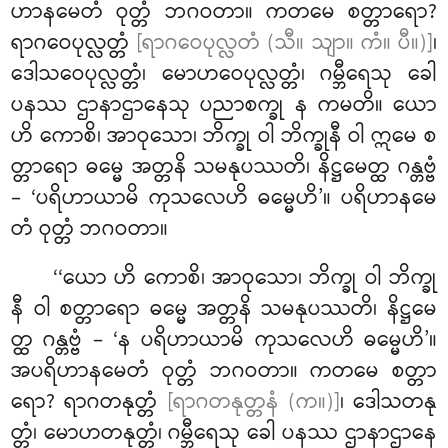
ဟာနမေတံ ဝုတ္တံ ဘဂဝတာ။ ကတမေ စတ္တာရော?
ရာဂဝေပုလ္လတ္တံ
[ရာဂဝေပုလ္လတံ (သီ။ သျာ။ ကံ။ ပီ။)]
၊
ဒေါသဝေပုလ္လတ္တံ၊ မောဟဝေပုလ္လတ္တံ၊ ဂမ္ဘီရေသု ခေါ
ပနဿ ဌာနာဌာနေသု ပညာစက္ခု
န ကမတိ။ ယော
ဟိ ကောစိ၊ အာဝုသော၊ ဘိက္ခု ဝါ ဘိက္ခုနီ ဝါ ဣမေ စ
တ္တာရော ဓမ္မေ အတ္တနိ သမနုပဿတိ၊ နိဋ္ဌမေတ္ထ ဂန္တဗ္ဗံ
– ‘ပရိဟာယာမိ ကုသလေဟိ ဓမ္မေဟိ’။ ပရိဟာနမေ
တံ ဝုတ္တံ ဘဂဝတာ။
‘‘ယော ဟိ ကောစိ၊ အာဝုသော၊ ဘိက္ခု ဝါ ဘိက္ခု
နီ ဝါ စတ္တာရော ဓမ္မေ အတ္တနိ သမနုပဿတိ၊ နိဋ္ဌမေ
တ္ထ ဂန္တဗ္ဗံ – ‘န ပရိဟာယာမိ ကုသလေဟိ ဓမ္မေဟိ’။
အပရိဟာနမေတံ ဝုတ္တံ ဘဂဝတာ။ ကတမေ စတ္တာ
ရော? ရာဂတနုတ္တံ
[ရာဂတနုတ္တနံ (က။)]
၊ ဒေါသတနု
တ္တံ၊ မောဟတနုတ္တံ၊ ဂမ္ဘီရေသု ခေါ ပနဿ ဌာနာဌာနေ