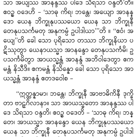
သာ အယျဿ အာနန္ဒဿ ပါဒေ သိရသာ ဝန္ဒတီ’တိ။
ဧဝဉ္စ ဝဒေဟိ – ‘သာဓု ကိရ၊ ဘန္တေ၊ အယျော အာနန္
ဒော ယေန ဘိက္ခုနုပဿယော ယေန သာ ဘိက္ခုနီ
တေနုပသင်္ကမတု အနုကမ္ပံ ဥပါဒါယာ’’’တိ
။ ‘‘ဧဝံ၊ အ
ယျေ’’တိ ခေါ သော ပုရိသော တဿာ ဘိက္ခုနိယာ ပ
ဋိဿုတွာ ယေနာယသ္မာ အာနန္ဒော တေနုပသင်္ကမိ၊ ဥ
ပသင်္ကမိတွာ အာယသ္မန္တံ
အာနန္ဒံ အဘိဝါဒေတွာ ဧက
မန္တံ နိသီဒိ။ ဧကမန္တံ နိသိန္နော ခေါ သော ပုရိသော အာ
ယသ္မန္တံ အာနန္ဒံ ဧတဒဝေါစ –
‘‘ဣတ္ထန္နာမာ၊ ဘန္တေ၊ ဘိက္ခုနီ အာဗာဓိကိနီ ဒုက္ခိ
တာ ဗာဠှဂိလာနာ။ သာ အာယသ္မတော အာနန္ဒဿ ပါ
ဒေ သိရသာ ဝန္ဒတိ၊ ဧဝဉ္စ ဝဒေတိ – ‘သာဓု ကိရ၊ ဘန္
တေ၊ အာယသ္မာ အာနန္ဒော ယေန ဘိက္ခုနုပဿယော
ယေန သာ ဘိက္ခုနီ တေနုပသင်္ကမတု အနုကမ္ပံ ဥပါဒါ