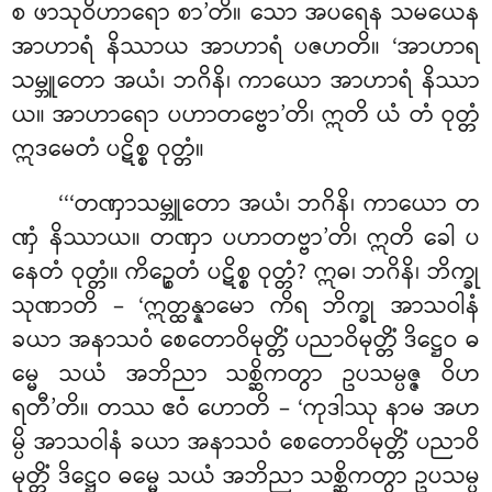
စ ဖာသုဝိဟာရော စာ’တိ။ သော အပရေန သမယေန
အာဟာရံ နိဿာယ အာဟာရံ ပဇဟတိ။ ‘အာဟာရ
သမ္ဘူတော အယံ၊ ဘဂိနိ၊ ကာယော အာဟာရံ နိဿာ
ယ။ အာဟာရော ပဟာတဗ္ဗော’တိ၊ ဣတိ ယံ တံ ဝုတ္တံ
ဣဒမေတံ ပဋိစ္စ ဝုတ္တံ။
‘‘‘တဏှာသမ္ဘူတော
အယံ၊ ဘဂိနိ၊ ကာယော တ
ဏှံ နိဿာယ။ တဏှာ ပဟာတဗ္ဗာ’တိ၊ ဣတိ ခေါ ပ
နေတံ ဝုတ္တံ။ ကိဉ္စေတံ ပဋိစ္စ
ဝုတ္တံ? ဣဓ၊ ဘဂိနိ၊ ဘိက္ခု
သုဏာတိ – ‘ဣတ္ထန္နာမော ကိရ ဘိက္ခု အာသဝါနံ
ခယာ အနာသဝံ စေတောဝိမုတ္တိံ ပညာဝိမုတ္တိံ ဒိဋ္ဌေဝ ဓ
မ္မေ သယံ အဘိညာ သစ္ဆိကတွာ ဥပသမ္ပဇ္ဇ ဝိဟ
ရတီ’တိ။ တဿ ဧဝံ ဟောတိ – ‘ကုဒါဿု နာမ အဟ
မ္ပိ
အာသဝါနံ ခယာ အနာသဝံ စေတောဝိမုတ္တိံ ပညာဝိ
မုတ္တိံ ဒိဋ္ဌေဝ ဓမ္မေ သယံ အဘိညာ သစ္ဆိကတွာ ဥပသမ္ပ