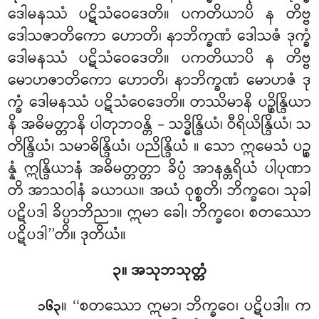
ဒေါမနဿံ ပဋိသံဝေဒေတိ။ ပကတိယာပိ န တိဗ္ဗ
ဒေါသဇာတိကော ဟောတိ၊ နာဘိက္ခဏံ ဒေါသဇံ ဒုက္ခံ
ဒေါမနဿံ ပဋိသံဝေဒေတိ။ ပကတိယာပိ န တိဗ္ဗ
မောဟဇာတိကော ဟောတိ၊ နာဘိက္ခဏံ မောဟဇံ ဒု
က္ခံ ဒေါမနဿံ ပဋိသံဝေဒေတိ။ တဿိမာနိ ပဉ္စိန္ဒြိယာ
နိ အဓိမတ္တာနိ ပါတုဘဝန္တိ – သဒ္ဓိန္ဒြိယံ၊ ဝီရိယိန္ဒြိယံ၊ သ
တိန္ဒြိယံ၊ သမာဓိန္ဒြိယံ၊ ပညိန္ဒြိယံ
။ သော ဣမေသံ ပဉ္စ
န္နံ ဣန္ဒြိယာနံ အဓိမတ္တတ္တာ ခိပ္ပံ အာနန္တရိယံ ပါပုဏာ
တိ အာသဝါနံ ခယာယ။ အယံ ဝုစ္စတိ၊ ဘိက္ခဝေ၊ သုခါ
ပဋိပဒါ ခိပ္ပာဘိညာ။ ဣမာ ခေါ၊ ဘိက္ခဝေ၊ စတဿော
ပဋိပဒါ’’တိ။ ဒုတိယံ။
၃။ အသုဘသုတ္တံ
။ ‘‘စတဿော ဣမာ၊ ဘိက္ခဝေ၊ ပဋိပဒါ။ က
၁၆၃