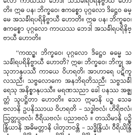
လော ကာယဿ ဘေဒါ သသင်္ခါရပရိနိဗ္ဗာယီ ဟော
တိ။ ဣဓ ပန၊ ဘိက္ခဝေ၊ ဧကစ္စော ပုဂ္ဂလော ဒိဋ္ဌေဝ ဓမ္
မေ အသင်္ခါရပရိနိဗ္ဗာယီ ဟောတိ။ ဣဓ ပန၊ ဘိက္ခဝေ၊
ဧကစ္စော ပုဂ္ဂလော ကာယဿ ဘေဒါ အသင်္ခါရပရိနိဗ္
ဗာယီ ဟောတိ။
‘‘ကထဉ္စ၊ ဘိက္ခဝေ၊ ပုဂ္ဂလော ဒိဋ္ဌေဝ ဓမ္မေ သ
သင်္ခါရပရိနိဗ္ဗာယီ ဟောတိ? ဣဓ၊ ဘိက္ခဝေ၊ ဘိက္ခု အ
သုဘာနုပဿီ ကာယေ ဝိဟရတိ၊ အာဟာရေ ပဋိကူ
လသညီ၊ သဗ္ဗလောကေ အနဘိရတိသညီ၊ သဗ္ဗသင်္ခါ
ရေသု
အနိစ္စာနုပဿီ။ မရဏသညာ
ခေါ ပနဿ အဇ္ဈ
တ္တံ
သူပဋ္ဌိတာ ဟောတိ။ သော ဣမာနိ ပဉ္စ သေခ
ဗလာနိ ဥပနိဿာယ ဝိဟရတိ – သဒ္ဓါဗလံ၊ ဟိရိဗလံ၊
ဩတ္တပ္ပဗလံ၊ ဝီရိယဗလံ၊ ပညာဗလံ
။ တဿိမာနိ ပဉ္စိ
န္ဒြိယာနိ အဓိမတ္တာနိ ပါတုဘဝန္တိ – သဒ္ဓိန္ဒြိယံ၊ ဝီရိယိန္ဒြိ