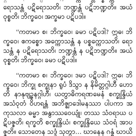
ရောသန္တံ ပဋိရောသတိ၊ ဘဏ္ဍန္တံ ပဋိဘဏ္ဍတိ။ အယံ
ဝုစ္စတိ၊ ဘိက္ခဝေ၊ အက္ခမာ ပဋိပဒါ။
‘‘ကတမာ စ၊ ဘိက္ခဝေ၊ ခမာ ပဋိပဒါ? ဣဓ၊ ဘိ
က္ခဝေ၊ ဧကစ္စော အက္ကောသန္တံ န ပစ္စက္ကောသတိ၊ ရော
သန္တံ န ပဋိရောသတိ၊ ဘဏ္ဍန္တံ န ပဋိဘဏ္ဍတိ။ အယံ
ဝုစ္စတိ၊ ဘိက္ခဝေ၊ ခမာ ပဋိပဒါ။
‘‘ကတမာ စ၊ ဘိက္ခဝေ၊ ဒမာ ပဋိပဒါ? ဣဓ၊ ဘိ
က္ခဝေ၊ ဘိက္ခု စက္ခုနာ ရူပံ ဒိသွာ န နိမိတ္တဂ္ဂါဟီ ဟော
တိ နာနုဗျဉ္ဇနဂ္ဂါဟီ၊ ယတွာဓိကရဏမေနံ စက္ခုန္ဒြိယံ
အသံဝုတံ ဝိဟရန္တံ အဘိဇ္ဈာဒေါမနဿာ ပါပကာ အ
ကုသလာ ဓမ္မာ အနွာဿဝေယျုံ၊ တဿ သံဝရာယ
ပ
ဋိပဇ္ဇတိ၊ ရက္ခတိ စက္ခုန္ဒြိယံ၊ စက္ခုန္ဒြိယေ သံဝရံ အာပ
ဇ္ဇတိ။ သောတေန သဒ္ဒံ သုတွာ… ဃာနေန
ဂန္ဓံ ဃာယိ