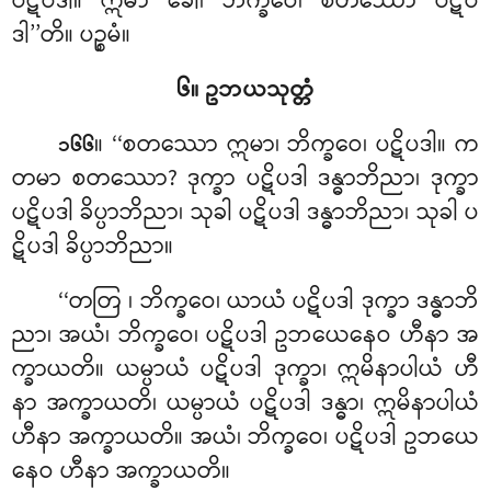
ပဋိပဒါ။ ဣမာ ခေါ၊ ဘိက္ခဝေ၊ စတဿော ပဋိပ
ဒါ’’တိ။ ပဉ္စမံ။
၆။ ဥဘယသုတ္တံ
။ ‘‘စတဿော
ဣမာ၊ ဘိက္ခဝေ၊ ပဋိပဒါ။ က
၁၆၆
တမာ စတဿော? ဒုက္ခာ ပဋိပဒါ ဒန္ဓာဘိညာ၊ ဒုက္ခာ
ပဋိပဒါ ခိပ္ပာဘိညာ၊ သုခါ ပဋိပဒါ ဒန္ဓာဘိညာ၊ သုခါ ပ
ဋိပဒါ ခိပ္ပာဘိညာ။
‘‘တတြ
၊ ဘိက္ခဝေ၊ ယာယံ ပဋိပဒါ ဒုက္ခာ ဒန္ဓာဘိ
ညာ၊ အယံ၊ ဘိက္ခဝေ၊ ပဋိပဒါ ဥဘယေနေဝ ဟီနာ အ
က္ခာယတိ။ ယမ္ပာယံ ပဋိပဒါ ဒုက္ခာ၊ ဣမိနာပါယံ ဟီ
နာ အက္ခာယတိ၊ ယမ္ပာယံ ပဋိပဒါ ဒန္ဓာ၊ ဣမိနာပါယံ
ဟီနာ အက္ခာယတိ။ အယံ၊ ဘိက္ခဝေ၊ ပဋိပဒါ ဥဘယေ
နေဝ ဟီနာ အက္ခာယတိ။