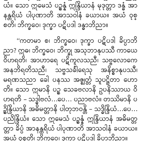
ယံ။ သော ဣမေသံ ပဉ္စန္နံ ဣန္ဒြိယာနံ မုဒုတ္တာ ဒန္ဓံ အာ
နန္တရိယံ ပါပုဏာတိ အာသဝါနံ ခယာယ။ အယံ ဝုစ္
စတိ၊ ဘိက္ခဝေ၊ ဒုက္ခာ ပဋိပဒါ ဒန္ဓာဘိညာ။
‘‘ကတမာ
စ၊ ဘိက္ခဝေ၊ ဒုက္ခာ ပဋိပဒါ ခိပ္ပာဘိ
ညာ? ဣဓ၊ ဘိက္ခဝေ၊ ဘိက္ခု အသုဘာနုပဿီ ကာယေ
ဝိဟရတိ၊ အာဟာရေ ပဋိကူလသညီ၊ သဗ္ဗလောကေ
အနဘိရတိသညီ၊ သဗ္ဗသင်္ခါရေသု အနိစ္စာနုပဿီ၊
မရဏသညာ ခေါ ပနဿ အဇ္ဈတ္တံ သူပဋ္ဌိတာ ဟော
တိ။ သော ဣမာနိ ပဉ္စ သေခဗလာနိ ဥပနိဿာယ ဝိ
ဟရတိ – သဒ္ဓါဗလံ…ပေ… ပညာဗလံ။ တဿိမာနိ ပ
ဉ္စိန္ဒြိယာနိ အဓိမတ္တာနိ ပါတုဘဝန္တိ – သဒ္ဓိန္ဒြိယံ…ပေ…
ပညိန္ဒြိယံ။ သော ဣမေသံ ပဉ္စန္နံ ဣန္ဒြိယာနံ အဓိမတ္တ
တ္တာ ခိပ္ပံ အာနန္တရိယံ ပါပုဏာတိ အာသဝါနံ ခယာယ။
အယံ ဝုစ္စတိ၊ ဘိက္ခဝေ၊ ဒုက္ခာ ပဋိပဒါ ခိပ္ပာဘိညာ။