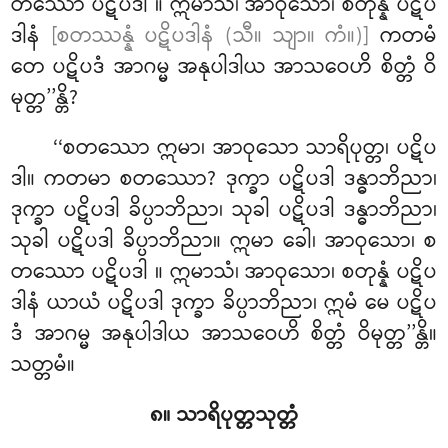
တဿော ပဋိပဒါ
။ ဣမာသံ၊ အာဝုသော၊ စတုန္နံ ပဋိပ
ဒါနံ
[စတဿန္နံ ပဋိပဒါနံ (သီ။ သျာ။ ကံ။)]
ကတမံ
တေ ပဋိပဒံ အာဂမ္မ အနုပါဒါယ အာသဝေဟိ စိတ္တံ ဝိ
မုတ္တ’’န္တိ?
‘‘စတဿော
ဣမာ၊ အာဝုသော သာရိပုတ္တ၊ ပဋိပ
ဒါ။ ကတမာ စတဿော? ဒုက္ခာ ပဋိပဒါ ဒန္ဓာဘိညာ၊
ဒုက္ခာ ပဋိပဒါ ခိပ္ပာဘိညာ၊ သုခါ ပဋိပဒါ ဒန္ဓာဘိညာ၊
သုခါ ပဋိပဒါ ခိပ္ပာဘိညာ။ ဣမာ ခေါ၊ အာဝုသော၊ စ
တဿော ပဋိပဒါ
။ ဣမာသံ၊ အာဝုသော၊ စတုန္နံ ပဋိပ
ဒါနံ ယာယံ ပဋိပဒါ ဒုက္ခာ ခိပ္ပာဘိညာ၊ ဣမံ မေ ပဋိပ
ဒံ အာဂမ္မ အနုပါဒါယ အာသဝေဟိ စိတ္တံ ဝိမုတ္တ’’န္တိ။
သတ္တမံ။
၈။ သာရိပုတ္တသုတ္တံ