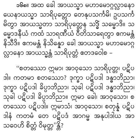
။ အထ
ခေါ အာယသ္မာ မဟာမောဂ္ဂလ္လာနော
၁၆၈
ယေနာယသ္မာ သာရိပုတ္တော တေနုပသင်္ကမိ၊ ဥပသင်္က
မိတွာ အာယသ္မတာ သာရိပုတ္တေန သဒ္ဓိံ သမ္မောဒိ။ သ
မ္မောဒနီယံ ကထံ သာရဏီယံ ဝီတိသာရေတွာ ဧကမန္တံ
နိသီဒိ။ ဧကမန္တံ နိသိန္နော ခေါ အာယသ္မာ မဟာမောဂ္ဂ
လ္လာနော အာယသ္မန္တံ သာရိပုတ္တံ ဧတဒဝေါစ –
‘‘စတဿော ဣမာ၊ အာဝုသော သာရိပုတ္တ၊ ပဋိပ
ဒါ။ ကတမာ စတဿော? ဒုက္ခာ ပဋိပဒါ ဒန္ဓာဘိညာ၊
ဒုက္ခာ ပဋိပဒါ ခိပ္ပာဘိညာ၊ သုခါ ပဋိပဒါ ဒန္ဓာဘိညာ၊
သုခါ ပဋိပဒါ ခိပ္ပာဘိညာ။ ဣမာ ခေါ၊ အာဝုသော၊ စ
တဿော ပဋိပဒါ။ ဣမာသံ၊ အာဝုသော၊ စတုန္နံ ပဋိပ
ဒါနံ
ကတမံ တေ ပဋိပဒံ အာဂမ္မ အနုပါဒါယ အာ
သဝေဟိ စိတ္တံ ဝိမုတ္တ’’န္တိ?