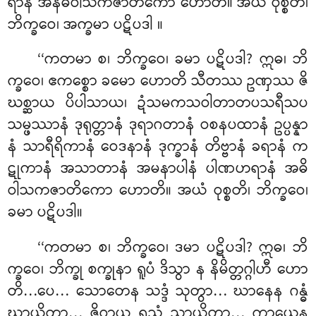
ရာနံ အနဓိဝါသကဇာတိကော ဟောတိ။ အယံ ဝုစ္စတိ၊
ဘိက္ခဝေ၊ အက္ခမာ ပဋိပဒါ
။
‘‘ကတမာ စ၊ ဘိက္ခဝေ၊ ခမာ ပဋိပဒါ? ဣဓ၊ ဘိ
က္ခဝေ၊ ဧကစ္စော ခမော ဟောတိ သီတဿ ဥဏှဿ ဇိ
ဃစ္ဆာယ ပိပါသာယ၊ ဍံသမကသဝါတာတပသရီသပ
သမ္ဖဿာနံ ဒုရုတ္တာနံ ဒုရာဂတာနံ ဝစနပထာနံ ဥပ္ပန္နာ
နံ သာရီရိကာနံ ဝေဒနာနံ ဒုက္ခာနံ တိဗ္ဗာနံ ခရာနံ က
ဋုကာနံ အသာတာနံ အမနာပါနံ ပါဏဟရာနံ အဓိ
ဝါသကဇာတိကော ဟောတိ။ အယံ ဝုစ္စတိ၊ ဘိက္ခဝေ၊
ခမာ ပဋိပဒါ။
‘‘ကတမာ
စ၊ ဘိက္ခဝေ၊ ဒမာ ပဋိပဒါ? ဣဓ၊ ဘိ
က္ခဝေ၊ ဘိက္ခု စက္ခုနာ ရူပံ ဒိသွာ န နိမိတ္တဂ္ဂါဟီ ဟော
တိ…ပေ… သောတေန သဒ္ဒံ သုတွာ… ဃာနေန ဂန္ဓံ
ဃာယိတွာ… ဇိဝှာယ ရသံ သာယိတွာ… ကာယေန