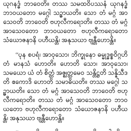
ယုဂနဒ္ဓံ ဘာဝေတိ။ တဿ သမထဝိပဿနံ ယုဂနဒ္ဓံ
ဘာဝယတော မဂ္ဂေါ သဉ္ဇာယတိ။ သော တံ မဂ္ဂံ အာ
သေဝတိ ဘာဝေတိ ဗဟုလီကရောတိ။ တဿ တံ မဂ္ဂံ
အာသေဝတော ဘာဝယတော ဗဟုလီကရောတော
သံယောဇနာနိ ပဟီယန္တိ၊ အနုသယာ ဗျန္တီဟောန္တိ။
‘‘ပုန စပရံ၊ အာဝုသော၊ ဘိက္ခုနော ဓမ္မုဒ္ဓစ္စဝိဂ္ဂဟိ
တံ မာနသံ ဟောတိ။ ဟောတိ သော၊ အာဝုသော၊
သမယော ယံ တံ စိတ္တံ အဇ္ဈတ္တမေဝ သန္တိဋ္ဌတိ သန္နိသီဒ
တိ ဧကောဒိ ဟောတိ သမာဓိယတိ။ တဿ မဂ္ဂေါ သ
ဉ္ဇာယတိ။ သော တံ မဂ္ဂံ အာသေဝတိ ဘာဝေတိ ဗဟု
လီကရောတိ။ တဿ တံ မဂ္ဂံ အာသေဝတော ဘာဝ
ယတော
ဗဟုလီကရောတော သံယောဇနာနိ ပဟီယ
န္တိ၊ အနုသယာ ဗျန္တီဟောန္တိ။