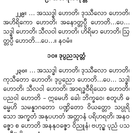
။ … အဿဒ္ဓါ ဟောတိ၊ ဒုဿီလော ဟောတိ၊
၂၂၉
အဟိရိကော ဟောတိ၊ အနောတ္တပ္ပီ ဟောတိ…ပေ…
သဒ္ဓါ ဟောတိ၊ သီလဝါ ဟောတိ၊ ဟိရိမာ ဟောတိ၊ ဩ
တ္တပ္ပီ ဟောတိ…ပေ…။ နဝမံ။
၁၀။ ဒုပ္ပညသုတ္တံ
။ …
အဿဒ္ဓါ ဟောတိ၊ ဒုဿီလော ဟောတိ၊
၂၃၀
ကုသီတော ဟောတိ၊ ဒုပ္ပညော ဟောတိ…ပေ… သဒ္ဓါ
ဟောတိ၊ သီလဝါ ဟောတိ၊ အာရဒ္ဓဝီရိယော ဟောတိ၊
ပညဝါ ဟောတိ – ဣမေဟိ ခေါ၊ ဘိက္ခဝေ၊ စတူဟိ ဓ
မ္မေဟိ သမန္နာဂတော ပဏ္ဍိတော ဝိယတ္တော သပ္ပုရိ
သော အက္ခတံ အနုပဟတံ အတ္တာနံ ပရိဟရတိ၊ အနဝ
ဇ္ဇော စ ဟောတိ အနနုဝဇ္ဇော ဝိညူနံ၊ ဗဟုဉ္စ ပုညံ ပသ