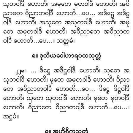
သုတဝါဒီ ဟောတိ၊ အမုတေ မုတဝါဒီ ဟောတိ၊ အဝိ
ညာတေ ဝိညာတဝါဒီ ဟောတိ…ပေ… အဒိဋ္ဌေ အဒိဋ္ဌ
ဝါဒီ ဟောတိ၊ အသုတေ အသုတဝါဒီ ဟောတိ၊ အမု
တေ အမုတဝါဒီ ဟောတိ၊ အဝိညာတေ အဝိညာတ
ဝါဒီ ဟောတိ…ပေ…။ သတ္တမံ။
၈။ ဒုတိယဝေါဟာရပထသုတ္တံ
။ … ဒိဋ္ဌေ အဒိဋ္ဌဝါဒီ ဟောတိ၊ သုတေ အ
၂၂၈
သုတဝါဒီ ဟောတိ၊ မုတေ အမုတဝါဒီ ဟောတိ၊ ဝိညာ
တေ အဝိညာတဝါဒီ ဟောတိ…ပေ… ဒိဋ္ဌေ
ဒိဋ္ဌဝါဒီ
ဟောတိ၊ သုတေ သုတဝါဒီ ဟောတိ၊ မုတေ မုတဝါဒီ
ဟောတိ၊ ဝိညာတေ ဝိညာတဝါဒီ ဟောတိ…ပေ…။
အဋ္ဌမံ။
၉။ အဟိရိကသုတ္တံ