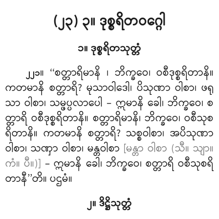
(၂၃) ၃။ ဒုစ္စရိတဝဂ္ဂေါ
၁။ ဒုစ္စရိတသုတ္တံ
။ ‘‘စတ္တာရိမာနိ
၊ ဘိက္ခဝေ၊ ဝစီဒုစ္စရိတာနိ။
၂၂၁
ကတမာနိ စတ္တာရိ? မုသာဝါဒေါ၊ ပိသုဏာ ဝါစာ၊ ဖရု
သာ ဝါစာ၊ သမ္ဖပ္ပလာပေါ – ဣမာနိ ခေါ၊ ဘိက္ခဝေ၊ စ
တ္တာရိ ဝစီဒုစ္စရိတာနိ။ စတ္တာရိမာနိ၊ ဘိက္ခဝေ၊ ဝစီသုစ
ရိတာနိ။ ကတမာနိ စတ္တာရိ? သစ္စဝါစာ၊ အပိသုဏာ
ဝါစာ၊ သဏှာ ဝါစာ၊ မန္တဝါစာ
[မန္တာ ဝါစာ (သီ။ သျာ။
ကံ။ ပီ။)]
– ဣမာနိ ခေါ၊ ဘိက္ခဝေ၊ စတ္တာရိ ဝစီသုစရိ
တာနီ’’တိ။ ပဌမံ။
၂။ ဒိဋ္ဌိသုတ္တံ