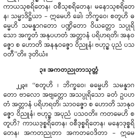
ကာယသုစရိတေန၊ ဝစီသုစရိတေန၊ မနောသုစရိတေ
န၊ သမ္မာဒိဋ္ဌိယာ – ဣမေဟိ ခေါ၊ ဘိက္ခဝေ၊ စတူဟိ ဓ
မ္မေဟိ သမန္နာဂတော ပဏ္ဍိတော ဝိယတ္တော သပ္ပုရိ
သော အက္ခတံ အနုပဟတံ အတ္တာနံ ပရိဟရတိ၊ အနဝ
ဇ္ဇော စ ဟောတိ အနနုဝဇ္ဇော ဝိညူနံ၊ ဗဟုဉ္စ ပုညံ ပသ
ဝတီ’’တိ။ ဒုတိယံ။
၃။ အကတညုတာသုတ္တံ
။ ‘‘စတူဟိ
၊ ဘိက္ခဝေ၊ ဓမ္မေဟိ သမန္နာဂ
၂၂၃
တော ဗာလော အဗျတ္တော အသပ္ပုရိသော ခတံ ဥပဟ
တံ အတ္တာနံ ပရိဟရတိ၊ သာဝဇ္ဇော စ ဟောတိ သာနုဝ
ဇ္ဇော ဝိညူနံ၊ ဗဟုဉ္စ အပုညံ ပသဝတိ။ ကတမေဟိ စ
တူဟိ? ကာယဒုစ္စရိတေန၊ ဝစီဒုစ္စရိတေန၊ မနောဒုစ္စရိ
တေန၊ အကတညုတာ အကတဝေဒိတာ – ဣမေ