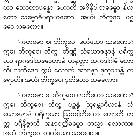
ယာ သောတာပန္နော ဟောတိ အဝိနိပါတဓမ္မော နိယ
တော သမ္ဗောဓိပရာယဏော။ အယံ၊ ဘိက္ခဝေ၊ ပဌ
မော သမဏော။
‘‘ကတမော
စ၊ ဘိက္ခဝေ၊ ဒုတိယော သမဏော?
ဣဓ၊ ဘိက္ခဝေ၊ ဘိက္ခု တိဏ္ဏံ သံယောဇနာနံ ပရိက္ခ
ယာ ရာဂဒေါသမောဟာနံ တနုတ္တာ သကဒါဂါမီ ဟော
တိ၊ သကိဒေဝ ဣမံ လောကံ အာဂန္တွာ ဒုက္ခဿန္တံ က
ရောတိ။ အယံ၊ ဘိက္ခဝေ၊ ဒုတိယော သမဏော။
‘‘ကတမော စ၊ ဘိက္ခဝေ၊ တတိယော သမဏော?
ဣဓ၊ ဘိက္ခဝေ၊ ဘိက္ခု ပဉ္စန္နံ ဩရမ္ဘာဂိယာနံ သံ
ယောဇနာနံ ပရိက္ခယာ ဩပပါတိကော ဟောတိ တ
တ္ထ ပရိနိဗ္ဗာယီ အနာဝတ္တိဓမ္မော တသ္မာ လောကာ။
အယံ၊ ဘိက္ခဝေ၊ တတိယော သမဏော။