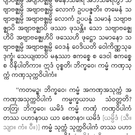
ဗျာဗဇ္ဈမ္ပိ အဗျာဗဇ္ဈမ္ပိ မနောသင်္ခါရံ အဘိသင်္ခရိတွာ သ
ဗျာဗဇ္ဈမ္ပိ အဗျာဗဇ္ဈမ္ပိ လောကံ ဥပပဇ္ဇတိ။ တမေနံ သ
ဗျာဗဇ္ဈမ္ပိ အဗျာဗဇ္ဈမ္ပိ
လောကံ ဥပပန္နံ သမာနံ သဗျာဗ
ဇ္ဈာပိ အဗျာဗဇ္ဈာပိ ဖဿာ ဖုသန္တိ။ သော သဗျာဗဇ္ဈေ
ဟိပိ အဗျာဗဇ္ဈေဟိပိ ဖဿေဟိ ဖုဋ္ဌော သမာနော သ
ဗျာဗဇ္ဈမ္ပိ အဗျာဗဇ္ဈမ္ပိ ဝေဒနံ ဝေဒိယတိ ဝေါကိဏ္ဏသုခ
ဒုက္ခံ၊ သေယျထာပိ မနုဿာ ဧကစ္စေ စ ဒေဝါ ဧကစ္စေ
စ ဝိနိပါတိကာ။ ဣဒံ ဝုစ္စတိ၊ ဘိက္ခဝေ၊ ကမ္မံ ကဏှသု
က္ကံ ကဏှသုက္ကဝိပါကံ။
‘‘ကတမဉ္စ၊ ဘိက္ခဝေ၊ ကမ္မံ အကဏှအသုက္ကံ အ
ကဏှအသုက္ကဝိပါကံ ကမ္မက္ခယာယ သံဝတ္တတိ?
တတြ၊ ဘိက္ခဝေ၊ ယမိဒံ ကမ္မံ ကဏှံ ကဏှဝိပါကံ
တဿ ပဟာနာယ ယာ စေတနာ၊ ယမိဒံ
[ယမ္ပိဒံ (သီ။
သျာ။ ကံ။ ပီ။)]
ကမ္မံ သုက္ကံ သုက္ကဝိပါကံ တဿ ပဟာ