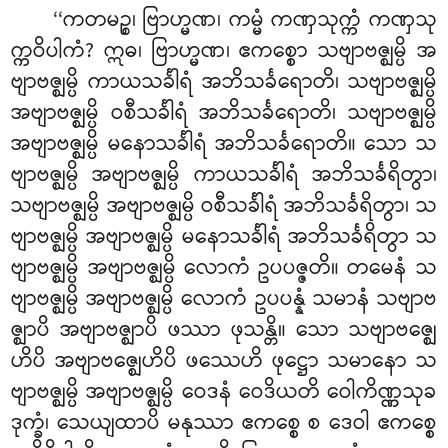
‘‘ကတမဉ္စ၊ ဗြာဟ္မဏ၊ ကမ္မံ ကဏှသုက္ကံ ကဏှသု
က္ကဝိပါကံ? ဣဓ၊ ဗြာဟ္မဏ၊ ဧကစ္စော သဗျာဗဇ္ဈမ္ပိ အ
ဗျာဗဇ္ဈမ္ပိ ကာယသင်္ခါရံ အဘိသင်္ခရောတိ၊ သဗျာဗဇ္ဈမ္ပိ
အဗျာဗဇ္ဈမ္ပိ ဝစီသင်္ခါရံ အဘိသင်္ခရောတိ၊ သဗျာဗဇ္ဈမ္ပိ
အဗျာဗဇ္ဈမ္ပိ မနောသင်္ခါရံ အဘိသင်္ခရောတိ။ သော သ
ဗျာဗဇ္ဈမ္ပိ အဗျာဗဇ္ဈမ္ပိ ကာယသင်္ခါရံ အဘိသင်္ခရိတွာ၊
သဗျာဗဇ္ဈမ္ပိ အဗျာဗဇ္ဈမ္ပိ ဝစီသင်္ခါရံ အဘိသင်္ခရိတွာ၊ သ
ဗျာဗဇ္ဈမ္ပိ အဗျာဗဇ္ဈမ္ပိ မနောသင်္ခါရံ အဘိသင်္ခရိတွာ သ
ဗျာဗဇ္ဈမ္ပိ အဗျာဗဇ္ဈမ္ပိ လောကံ
ဥပပဇ္ဇတိ။ တမေနံ သ
ဗျာဗဇ္ဈမ္ပိ အဗျာဗဇ္ဈမ္ပိ လောကံ ဥပပန္နံ သမာနံ သဗျာဗ
ဇ္ဈာပိ အဗျာဗဇ္ဈာပိ ဖဿာ ဖုသန္တိ။ သော သဗျာဗဇ္ဈေ
ဟိပိ အဗျာဗဇ္ဈေဟိပိ ဖဿေဟိ ဖုဋ္ဌော သမာနော သ
ဗျာဗဇ္ဈမ္ပိ အဗျာဗဇ္ဈမ္ပိ ဝေဒနံ ဝေဒိယတိ ဝေါကိဏ္ဏသုခ
ဒုက္ခံ၊ သေယျထာပိ မနုဿာ ဧကစ္စေ စ ဒေဝါ ဧကစ္စေ