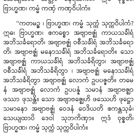
ဗြာဟ္မဏ၊ ကမ္မံ ကဏှံ ကဏှဝိပါကံ။
‘‘ကတမဉ္စ
၊ ဗြာဟ္မဏ၊ ကမ္မံ သုက္ကံ သုက္ကဝိပါကံ?
ဣဓ၊ ဗြာဟ္မဏ၊ ဧကစ္စော အဗျာဗဇ္ဈံ ကာယသင်္ခါရံ
အဘိသင်္ခရောတိ၊ အဗျာဗဇ္ဈံ ဝစီသင်္ခါရံ အဘိသင်္ခရော
တိ၊ အဗျာဗဇ္ဈံ မနောသင်္ခါရံ အဘိသင်္ခရောတိ။ သော
အဗျာဗဇ္ဈံ ကာယသင်္ခါရံ အဘိသင်္ခရိတွာ၊ အဗျာဗဇ္ဈံ
ဝစီသင်္ခါရံ အဘိသင်္ခရိတွာ
၊ အဗျာဗဇ္ဈံ မနောသင်္ခါရံ
အဘိသင်္ခရိတွာ အဗျာဗဇ္ဈံ လောကံ ဥပပဇ္ဇတိ။ တမေ
နံ အဗျာဗဇ္ဈံ လောကံ ဥပပန္နံ သမာနံ အဗျာဗဇ္ဈာ
ဖဿာ ဖုသန္တိ။ သော အဗျာဗဇ္ဈေဟိ ဖဿေဟိ ဖုဋ္ဌော
သမာနော အဗျာဗဇ္ဈံ ဝေဒနံ ဝေဒိယတိ ဧကန္တသုခံ၊
သေယျထာပိ ဒေဝါ သုဘကိဏှာ။ ဣဒံ ဝုစ္စတိ၊
ဗြာဟ္မဏ၊ ကမ္မံ သုက္ကံ သုက္ကဝိပါကံ။