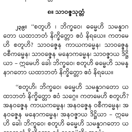
၈။ သာဝဇ္ဇသုတ္တံ
။ ‘‘စတူဟိ
၊ ဘိက္ခဝေ၊ ဓမ္မေဟိ သမန္နာဂ
၂၃၉
တော ယထာဘတံ နိက္ခိတ္တော ဧဝံ နိရယေ။ ကတမေ
ဟိ စတူဟိ? သာဝဇ္ဇေန ကာယကမ္မေန၊ သာဝဇ္ဇေန
ဝစီကမ္မေန၊ သာဝဇ္ဇေန မနောကမ္မေန၊ သာဝဇ္ဇာယ ဒိဋ္ဌိ
ယာ – ဣမေဟိ ခေါ၊ ဘိက္ခဝေ၊ စတူဟိ ဓမ္မေဟိ သမန္
နာဂတော ယထာဘတံ နိက္ခိတ္တော ဧဝံ နိရယေ။
‘‘စတူဟိ၊ ဘိက္ခဝေ၊ ဓမ္မေဟိ သမန္နာဂတော ယ
ထာဘတံ နိက္ခိတ္တော ဧဝံ သဂ္ဂေ။ ကတမေဟိ စတူဟိ?
အနဝဇ္ဇေန ကာယကမ္မေန၊ အနဝဇ္ဇေန ဝစီကမ္မေန၊ အ
နဝဇ္ဇေန မနောကမ္မေန၊ အနဝဇ္ဇာယ ဒိဋ္ဌိယာ – ဣမေ
ဟိ ခေါ၊ ဘိက္ခဝေ၊ စတူဟိ ဓမ္မေဟိ သမန္နာဂတော ယ