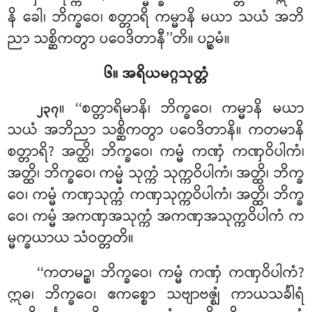
နိ ခေါ၊ ဘိက္ခဝေ၊ စတ္တာရိ ကမ္မာနိ မယာ သယံ အဘိ
ညာ သစ္ဆိကတွာ ပဝေဒိတာနီ’’တိ။ ပဉ္စမံ။
၆။ အရိယမဂ္ဂသုတ္တံ
။ ‘‘စတ္တာရိမာနိ၊ ဘိက္ခဝေ၊ ကမ္မာနိ မယာ
၂၃၇
သယံ အဘိညာ သစ္ဆိကတွာ ပဝေဒိတာနိ။ ကတမာနိ
စတ္တာရိ? အတ္ထိ၊ ဘိက္ခဝေ၊ ကမ္မံ ကဏှံ ကဏှဝိပါကံ၊
အတ္ထိ၊ ဘိက္ခဝေ၊ ကမ္မံ သုက္ကံ သုက္ကဝိပါကံ၊ အတ္ထိ၊ ဘိက္ခ
ဝေ၊ ကမ္မံ ကဏှသုက္ကံ ကဏှသုက္ကဝိပါကံ၊ အတ္ထိ၊ ဘိက္ခ
ဝေ၊ ကမ္မံ အကဏှအသုက္ကံ
အကဏှအသုက္ကဝိပါကံ က
မ္မက္ခယာယ သံဝတ္တတိ။
‘‘ကတမဉ္စ၊ ဘိက္ခဝေ၊ ကမ္မံ ကဏှံ ကဏှဝိပါကံ?
ဣဓ၊ ဘိက္ခဝေ၊ ဧကစ္စော သဗျာဗဇ္ဈံ
ကာယသင်္ခါရံ