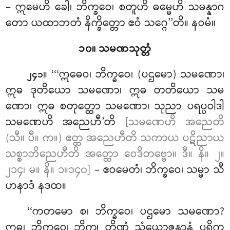
– ဣမေဟိ ခေါ၊ ဘိက္ခဝေ၊ စတူဟိ ဓမ္မေဟိ သမန္နာဂ
တော ယထာဘတံ နိက္ခိတ္တော ဧဝံ သဂ္ဂေ’’တိ။ နဝမံ။
၁၀။ သမဏသုတ္တံ
။ ‘‘‘ဣဓေဝ၊ ဘိက္ခဝေ၊ (ပဌမော) သမဏော၊
၂၄၁
ဣဓ ဒုတိယော သမဏော၊ ဣဓ တတိယော သမ
ဏော၊ ဣဓ စတုတ္ထော သမဏော၊ သုညာ ပရပ္ပဝါဒါ
သမဏေဟိ အညေဟီ’တိ
[သမဏေဟိ အညေတိ
(သီ။ ပီ။ က။) ဧတ္ထ အညေဟီတိ သကာယ ပဋိညာယ
သစ္စာဘိညေဟီတိ အတ္ထော ဝေဒိတဗ္ဗော။ ဒီ။ နိ။ ၂။
၂၁၄၊ မ။ နိ။ ၁။၁၄၀]
– ဧဝမေတံ၊ ဘိက္ခဝေ၊ သမ္မာ သီ
ဟနာဒံ နဒထ။
‘‘ကတမော စ၊ ဘိက္ခဝေ၊ ပဌမော သမဏော?
ဣဓ၊ ဘိက္ခဝေ၊ ဘိက္ခု တိဏ္ဏံ သံယောဇနာနံ ပရိက္ခ