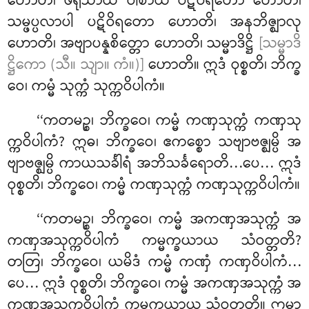
ဟောတိ၊ ဖရုသာယ ဝါစာယ ပဋိဝိရတော ဟောတိ၊
သမ္ဖပ္ပလာပါ ပဋိဝိရတော ဟောတိ၊ အနဘိဇ္ဈာလု
ဟောတိ၊ အဗျာပန္နစိတ္တော ဟောတိ၊ သမ္မာဒိဋ္ဌိ
[သမ္မာဒိ
ဋ္ဌိကော (သီ။ သျာ။ ကံ။)]
ဟောတိ။ ဣဒံ ဝုစ္စတိ၊ ဘိက္ခ
ဝေ၊ ကမ္မံ သုက္ကံ သုက္ကဝိပါကံ။
‘‘ကတမဉ္စ၊ ဘိက္ခဝေ၊ ကမ္မံ ကဏှသုက္ကံ ကဏှသု
က္ကဝိပါကံ? ဣဓ၊ ဘိက္ခဝေ၊ ဧကစ္စော သဗျာဗဇ္ဈမ္ပိ အ
ဗျာဗဇ္ဈမ္ပိ ကာယသင်္ခါရံ အဘိသင်္ခရောတိ…ပေ… ဣဒံ
ဝုစ္စတိ၊ ဘိက္ခဝေ၊ ကမ္မံ ကဏှသုက္ကံ ကဏှသုက္ကဝိပါကံ။
‘‘ကတမဉ္စ၊ ဘိက္ခဝေ၊ ကမ္မံ အကဏှအသုက္ကံ အ
ကဏှအသုက္ကဝိပါကံ ကမ္မက္ခယာယ သံဝတ္တတိ?
တတြ၊ ဘိက္ခဝေ၊ ယမိဒံ ကမ္မံ ကဏှံ ကဏှဝိပါကံ…
ပေ… ဣဒံ ဝုစ္စတိ၊ ဘိက္ခဝေ၊ ကမ္မံ အကဏှအသုက္ကံ အ
ကဏှအသုက္ကဝိပါကံ ကမ္မက္ခယာယ သံဝတ္တတိ။ ဣမာ