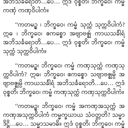
အဘိသင်္ခရောတိ…ပေ… ဣဒံ ဝုစ္စတိ၊ ဘိက္ခဝေ၊ ကမ္မံ
ကဏှံ ကဏှဝိပါကံ။
‘‘ကတမဉ္စ
၊ ဘိက္ခဝေ၊ ကမ္မံ သုက္ကံ သုက္ကဝိပါကံ?
ဣဓ
၊ ဘိက္ခဝေ၊ ဧကစ္စော အဗျာဗဇ္ဈံ ကာယသင်္ခါရံ
အဘိသင်္ခရောတိ…ပေ… ဣဒံ ဝုစ္စတိ၊ ဘိက္ခဝေ၊ ကမ္မံ
သုက္ကံ သုက္ကဝိပါကံ။
‘‘ကတမဉ္စ၊ ဘိက္ခဝေ၊ ကမ္မံ ကဏှသုက္ကံ ကဏှသု
က္ကဝိပါကံ? ဣဓ၊ ဘိက္ခဝေ၊ ဧကစ္စော သဗျာဗဇ္ဈမ္ပိ အ
ဗျာဗဇ္ဈမ္ပိ ကာယသင်္ခါရံ အဘိသင်္ခရောတိ…ပေ… ဣဒံ
ဝုစ္စတိ၊ ဘိက္ခဝေ၊ ကမ္မံ ကဏှသုက္ကံ ကဏှသုက္ကဝိပါကံ။
‘‘ကတမဉ္စ၊ ဘိက္ခဝေ၊ ကမ္မံ အကဏှအသုက္ကံ အ
ကဏှအသုက္ကဝိပါကံ ကမ္မက္ခယာယ သံဝတ္တတိ? သမ္မာ
ဒိဋ္ဌိ…ပေ… သမ္မာသမာဓိ။ ဣဒံ ဝုစ္စတိ၊ ဘိက္ခဝေ၊ ကမ္မံ