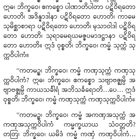
ဣဓ၊ ဘိက္ခဝေ၊ ဧကစ္စော ပါဏာတိပါတာ ပဋိဝိရတော
ဟောတိ၊ အဒိန္နာဒါနာ ပဋိဝိရတော ဟောတိ၊ ကာမေ
သုမိစ္ဆာစာရာ ပဋိဝိရတော ဟောတိ၊ မုသာဝါဒါ ပဋိဝိရ
တော ဟောတိ၊ သုရာမေရယမဇ္ဇပမာဒဋ္ဌာနာ ပဋိဝိရ
တော ဟောတိ။ ဣဒံ ဝုစ္စတိ၊ ဘိက္ခဝေ၊ ကမ္မံ သုက္ကံ သု
က္ကဝိပါကံ။
‘‘ကတမဉ္စ၊ ဘိက္ခဝေ၊ ကမ္မံ ကဏှသုက္ကံ ကဏှသု
က္ကဝိပါကံ? ဣဓ၊ ဘိက္ခဝေ၊ ဧကစ္စော သဗျာဗဇ္ဈမ္ပိ အ
ဗျာဗဇ္ဈမ္ပိ ကာယသင်္ခါရံ အဘိသင်္ခရောတိ…ပေ… ဣဒံ
ဝုစ္စတိ၊ ဘိက္ခဝေ၊ ကမ္မံ ကဏှသုက္ကံ ကဏှသုက္ကဝိပါကံ။
‘‘ကတမဉ္စ၊ ဘိက္ခဝေ၊ ကမ္မံ အကဏှအသုက္ကံ အ
ကဏှအသုက္ကဝိပါကံ ကမ္မက္ခယာယ သံဝတ္တတိ?
တတြ၊ ဘိက္ခဝေ၊ ယမိဒံ ကမ္မံ ကဏှံ ကဏှဝိပါကံ…