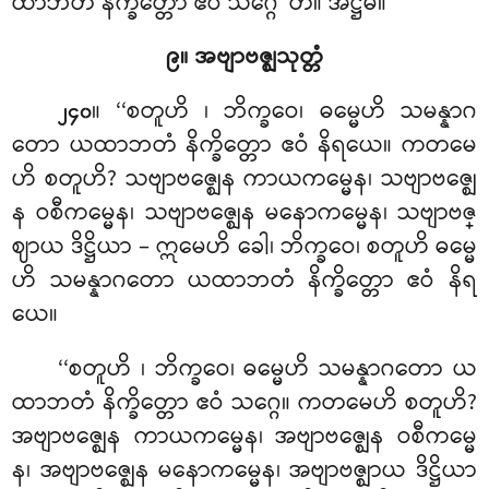
ထာဘတံ နိက္ခိတ္တော ဧဝံ သဂ္ဂေ’’တိ။ အဋ္ဌမံ။
၉။ အဗျာဗဇ္ဈသုတ္တံ
။ ‘‘စတူဟိ
၊ ဘိက္ခဝေ၊ ဓမ္မေဟိ သမန္နာဂ
၂၄၀
တော ယထာဘတံ နိက္ခိတ္တော ဧဝံ နိရယေ။ ကတမေ
ဟိ စတူဟိ? သဗျာဗဇ္ဈေန ကာယကမ္မေန၊ သဗျာဗဇ္ဈေ
န ဝစီကမ္မေန၊ သဗျာဗဇ္ဈေန မနောကမ္မေန၊ သဗျာဗဇ္
ဈာယ ဒိဋ္ဌိယာ – ဣမေဟိ ခေါ၊ ဘိက္ခဝေ၊ စတူဟိ ဓမ္မေ
ဟိ သမန္နာဂတော ယထာဘတံ နိက္ခိတ္တော ဧဝံ နိရ
ယေ။
‘‘စတူဟိ
၊ ဘိက္ခဝေ၊ ဓမ္မေဟိ သမန္နာဂတော ယ
ထာဘတံ နိက္ခိတ္တော ဧဝံ သဂ္ဂေ။ ကတမေဟိ စတူဟိ?
အဗျာဗဇ္ဈေန ကာယကမ္မေန၊ အဗျာဗဇ္ဈေန ဝစီကမ္မေ
န၊ အဗျာဗဇ္ဈေန မနောကမ္မေန၊ အဗျာဗဇ္ဈာယ ဒိဋ္ဌိယာ