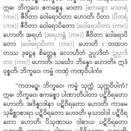
ဣဓ၊ ဘိက္ခဝေ၊ ဧကစ္စေန မာတာ
[ဧကစ္စော မာတရံ
(က။)]
ဇီဝိတာ ဝေါရောပိတာ ဟောတိ၊ ပိတာ
[ပိတရံ
(က။)]
ဇီဝိတာ ဝေါရောပိတော
[ဝေါရောပိတာ (က။)]
ဟောတိ၊ အရဟံ
[အရဟန္တံ (က။)]
ဇီဝိတာ ဝေါရောပိ
တော
[ဝေါရောပိတာ (က။)]
ဟောတိ
၊ တထာဂ
တဿ ဒုဋ္ဌေန စိတ္တေန လောဟိတံ
ဥပ္ပာဒိတံ
[ဥပ္ပာဒိ
တာ (က။)]
ဟောတိ၊ သင်္ဃော ဘိန္နော ဟောတိ။ ဣဒံ
ဝုစ္စတိ၊ ဘိက္ခဝေ၊ ကမ္မံ ကဏှံ ကဏှဝိပါကံ။
‘‘ကတမဉ္စ၊ ဘိက္ခဝေ၊ ကမ္မံ သုက္ကံ သုက္ကဝိပါကံ?
ဣဓ၊ ဘိက္ခဝေ၊ ဧကစ္စော ပါဏာတိပါတာ ပဋိဝိရတော
ဟောတိ၊ အဒိန္နာဒါနာ ပဋိဝိရတော ဟောတိ၊ ကာမေ
သုမိစ္ဆာစာရာ ပဋိဝိရတော ဟောတိ၊ မုသာဝါဒါ ပဋိဝိရ
တော ဟောတိ၊ ပိသုဏာယ ဝါစာယ ပဋိဝိရတော