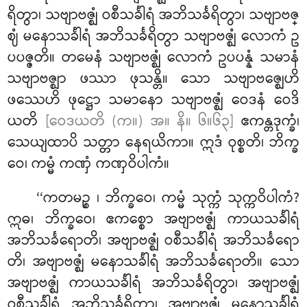
ရိတွာ၊ သဗျာဗဇ္ဈံ ဝစီသင်္ခါရံ အဘိသင်္ခရိတွာ၊ သဗျာဗဇ္
ဈံ မနောသင်္ခါရံ အဘိသင်္ခရိတွာ သဗျာဗဇ္ဈံ လောကံ ဥ
ပပဇ္ဇတိ။ တမေနံ သဗျာဗဇ္ဈံ လောကံ ဥပပန္နံ သမာနံ
သဗျာဗဇ္ဈာ ဖဿာ ဖုသန္တိ။ သော သဗျာဗဇ္ဈေဟိ
ဖဿေဟိ ဖုဋ္ဌော သမာနော သဗျာဗဇ္ဈံ ဝေဒနံ ဝေဒိ
ယတိ
[ဝေဒယတိ (က။) အ။ နိ။ ၆။၆၃]
ဧကန္တဒုက္ခံ၊
သေယျထာပိ သတ္တာ နေရယိကာ။ ဣဒံ ဝုစ္စတိ၊ ဘိက္ခ
ဝေ၊ ကမ္မံ ကဏှံ ကဏှဝိပါကံ။
‘‘ကတမဉ္စ
၊ ဘိက္ခဝေ၊ ကမ္မံ သုက္ကံ သုက္ကဝိပါကံ?
ဣဓ၊ ဘိက္ခဝေ၊ ဧကစ္စော အဗျာဗဇ္ဈံ ကာယသင်္ခါရံ
အဘိသင်္ခရောတိ၊ အဗျာဗဇ္ဈံ ဝစီသင်္ခါရံ အဘိသင်္ခရော
တိ၊ အဗျာဗဇ္ဈံ မနောသင်္ခါရံ အဘိသင်္ခရောတိ။ သော
အဗျာဗဇ္ဈံ ကာယသင်္ခါရံ အဘိသင်္ခရိတွာ၊ အဗျာဗဇ္ဈံ
ဝစီသင်္ခါရံ အဘိသင်္ခရိတွာ၊ အဗျာဗဇ္ဈံ မနောသင်္ခါရံ