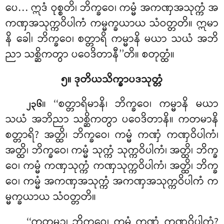
ပေ… ဣဒံ ဝုစ္စတိ၊ ဘိက္ခဝေ၊ ကမ္မံ အကဏှအသုက္ကံ အ
ကဏှအသုက္ကဝိပါကံ ကမ္မက္ခယာယ သံဝတ္တတိ။ ဣမာ
နိ ခေါ၊ ဘိက္ခဝေ၊ စတ္တာရိ ကမ္မာနိ မယာ သယံ အဘိ
ညာ သစ္ဆိကတွာ ပဝေဒိတာနီ’’တိ။ စတုတ္ထံ။
၅။ ဒုတိယသိက္ခာပဒသုတ္တံ
။ ‘‘စတ္တာရိမာနိ၊ ဘိက္ခဝေ၊ ကမ္မာနိ မယာ
၂၃၆
သယံ အဘိညာ သစ္ဆိကတွာ ပဝေဒိတာနိ။ ကတမာနိ
စတ္တာရိ? အတ္ထိ၊ ဘိက္ခဝေ၊ ကမ္မံ ကဏှံ ကဏှဝိပါကံ၊
အတ္ထိ၊ ဘိက္ခဝေ၊ ကမ္မံ သုက္ကံ သုက္ကဝိပါကံ၊ အတ္ထိ၊ ဘိက္ခ
ဝေ၊ ကမ္မံ ကဏှသုက္ကံ ကဏှသုက္ကဝိပါကံ၊ အတ္ထိ၊ ဘိက္ခ
ဝေ၊ ကမ္မံ အကဏှအသုက္ကံ အကဏှအသုက္ကဝိပါကံ က
မ္မက္ခယာယ သံဝတ္တတိ။
‘‘ကတမဉ္စ၊ ဘိက္ခဝေ၊ ကမ္မံ ကဏှံ ကဏှဝိပါကံ?