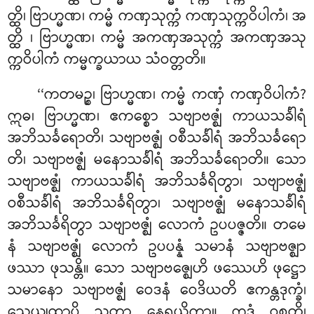
တ္ထိ၊ ဗြာဟ္မဏ၊ ကမ္မံ ကဏှသုက္ကံ ကဏှသုက္ကဝိပါကံ၊ အ
တ္ထိ
၊ ဗြာဟ္မဏ၊ ကမ္မံ အကဏှအသုက္ကံ အကဏှအသု
က္ကဝိပါကံ ကမ္မက္ခယာယ သံဝတ္တတိ။
‘‘ကတမဉ္စ၊ ဗြာဟ္မဏ၊ ကမ္မံ ကဏှံ ကဏှဝိပါကံ?
ဣဓ၊ ဗြာဟ္မဏ၊ ဧကစ္စော သဗျာဗဇ္ဈံ ကာယသင်္ခါရံ
အဘိသင်္ခရောတိ၊ သဗျာဗဇ္ဈံ ဝစီသင်္ခါရံ အဘိသင်္ခရော
တိ၊ သဗျာဗဇ္ဈံ မနောသင်္ခါရံ အဘိသင်္ခရောတိ။ သော
သဗျာဗဇ္ဈံ
ကာယသင်္ခါရံ အဘိသင်္ခရိတွာ၊ သဗျာဗဇ္ဈံ
ဝစီသင်္ခါရံ အဘိသင်္ခရိတွာ၊ သဗျာဗဇ္ဈံ မနောသင်္ခါရံ
အဘိသင်္ခရိတွာ သဗျာဗဇ္ဈံ လောကံ ဥပပဇ္ဇတိ။ တမေ
နံ သဗျာဗဇ္ဈံ လောကံ ဥပပန္နံ သမာနံ သဗျာဗဇ္ဈာ
ဖဿာ ဖုသန္တိ။ သော သဗျာဗဇ္ဈေဟိ ဖဿေဟိ ဖုဋ္ဌော
သမာနော သဗျာဗဇ္ဈံ ဝေဒနံ ဝေဒိယတိ ဧကန္တဒုက္ခံ၊
သေယျထာပိ သတ္တာ နေရယိကာ။ ဣဒံ ဝုစ္စတိ၊