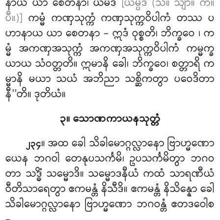
နာယ ယာ စေတနာ၊ ယမိဒံ
[ယမ္ပိဒံ (သီ။ သျာ။ ကံ။
ပီ။)]
ကမ္မံ ကဏှသုက္ကံ ကဏှသုက္ကဝိပါကံ တဿ ပ
ဟာနာယ
ယာ စေတနာ – ဣဒံ ဝုစ္စတိ၊ ဘိက္ခဝေ
၊ က
မ္မံ အကဏှအသုက္ကံ အကဏှအသုက္ကဝိပါကံ ကမ္မက္ခ
ယာယ သံဝတ္တတိ။ ဣမာနိ ခေါ၊ ဘိက္ခဝေ၊ စတ္တာရိ က
မ္မာနိ မယာ သယံ အဘိညာ သစ္ဆိကတွာ ပဝေဒိတာ
နီ’’တိ။ ဒုတိယံ။
၃။ သောဏကာယနသုတ္တံ
။ အထ
ခေါ သိခါမောဂ္ဂလ္လာနော ဗြာဟ္မဏော
၂၃၄
ယေန ဘဂဝါ တေနုပသင်္ကမိ၊ ဥပသင်္ကမိတွာ ဘဂဝ
တာ သဒ္ဓိံ သမ္မောဒိ။ သမ္မောဒနီယံ ကထံ သာရဏီယံ
ဝီတိသာရေတွာ ဧကမန္တံ နိသီဒိ။ ဧကမန္တံ နိသိန္နော ခေါ
သိခါမောဂ္ဂလ္လာနော ဗြာဟ္မဏော ဘဂဝန္တံ ဧတဒဝေါစ
–