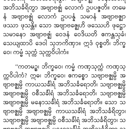
အဘိသင်္ခရိတွာ အဗျာဗဇ္ဈံ
လောကံ ဥပပဇ္ဇတိ။ တမေ
နံ အဗျာဗဇ္ဈံ လောကံ ဥပပန္နံ သမာနံ အဗျာဗဇ္ဈာ
ဖဿာ ဖုသန္တိ။ သော အဗျာဗဇ္ဈေဟိ ဖဿေဟိ ဖုဋ္ဌော
သမာနော အဗျာဗဇ္ဈံ ဝေဒနံ ဝေဒိယတိ ဧကန္တသုခံ၊
သေယျထာပိ ဒေဝါ သုဘကိဏှာ။ ဣဒံ ဝုစ္စတိ၊ ဘိက္ခ
ဝေ၊ ကမ္မံ သုက္ကံ သုက္ကဝိပါကံ။
‘‘ကတမဉ္စ၊ ဘိက္ခဝေ၊ ကမ္မံ ကဏှသုက္ကံ ကဏှသု
က္ကဝိပါကံ? ဣဓ၊ ဘိက္ခဝေ၊ ဧကစ္စော သဗျာဗဇ္ဈမ္ပိ အ
ဗျာဗဇ္ဈမ္ပိ ကာယသင်္ခါရံ အဘိသင်္ခရောတိ၊ သဗျာဗဇ္ဈမ္ပိ
အဗျာဗဇ္ဈမ္ပိ ဝစီသင်္ခါရံ အဘိသင်္ခရောတိ၊ သဗျာဗဇ္ဈမ္ပိ
အဗျာဗဇ္ဈမ္ပိ မနောသင်္ခါရံ အဘိသင်္ခရောတိ။ သော သ
ဗျာဗဇ္ဈမ္ပိ အဗျာဗဇ္ဈမ္ပိ ကာယသင်္ခါရံ အဘိသင်္ခရိတွာ၊
သဗျာဗဇ္ဈမ္ပိ အဗျာဗဇ္ဈမ္ပိ ဝစီသင်္ခါရံ အဘိသင်္ခရိတွာ၊ သ