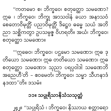
‘‘ကတမော စ၊ ဘိက္ခဝေ၊ စတုတ္ထော သမဏော?
ဣဓ
၊ ဘိက္ခဝေ၊ ဘိက္ခု အာသဝါနံ ခယာ အနာသဝံ
စေတောဝိမုတ္တိံ ပညာဝိမုတ္တိံ ဒိဋ္ဌေဝ ဓမ္မေ သယံ အဘိ
ညာ သစ္ဆိကတွာ ဥပသမ္ပဇ္ဇ ဝိဟရတိ။ အယံ၊ ဘိက္ခဝေ၊
စတုတ္ထော သမဏော။
‘‘‘ဣဓေဝ၊ ဘိက္ခဝေ၊ ပဌမော သမဏော၊ ဣဓ ဒု
တိယော သမဏော၊ ဣဓ တတိယော သမဏော၊ ဣဓ
စတုတ္ထော
သမဏော၊ သုညာ ပရပ္ပဝါဒါ သမဏေဘိ
အညေဟီ’တိ – ဧဝမေတံ၊ ဘိက္ခဝေ၊ သမ္မာ သီဟနာဒံ
နဒထာ’’တိ။ ဒသမံ။
၁၁။ သပ္ပုရိသာနိသံသသုတ္တံ
။ ‘‘သပ္ပုရိသံ
၊ ဘိက္ခဝေ၊ နိဿာယ စတ္တာရော
၂၄၂