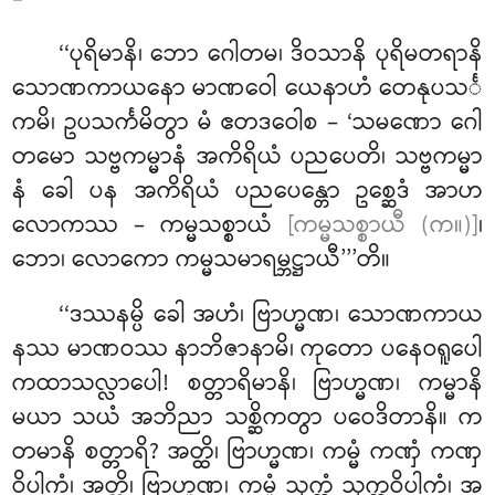
‘‘ပုရိမာနိ၊ ဘော ဂေါတမ၊ ဒိဝသာနိ ပုရိမတရာနိ
သောဏကာယနော မာဏဝေါ ယေနာဟံ တေနုပသင်္
ကမိ၊ ဥပသင်္ကမိတွာ မံ ဧတဒဝေါစ – ‘သမဏော ဂေါ
တမော သဗ္ဗကမ္မာနံ အကိရိယံ ပညပေတိ၊ သဗ္ဗကမ္မာ
နံ ခေါ ပန အကိရိယံ ပညပေန္တော ဥစ္ဆေဒံ အာဟ
လောကဿ – ကမ္မသစ္စာယံ
[ကမ္မသစ္စာယီ (က။)]
၊
ဘော၊ လောကော ကမ္မသမာရမ္ဘဋ္ဌာယီ’’’တိ။
‘‘ဒဿနမ္ပိ ခေါ အဟံ၊ ဗြာဟ္မဏ၊ သောဏကာယ
နဿ မာဏဝဿ နာဘိဇာနာမိ၊ ကုတော ပနေဝရူပေါ
ကထာသလ္လာပေါ! စတ္တာရိမာနိ၊ ဗြာဟ္မဏ၊ ကမ္မာနိ
မယာ သယံ အဘိညာ သစ္ဆိကတွာ ပဝေဒိတာနိ။ က
တမာနိ စတ္တာရိ? အတ္ထိ၊ ဗြာဟ္မဏ၊ ကမ္မံ ကဏှံ ကဏှ
ဝိပါကံ၊ အတ္ထိ၊ ဗြာဟ္မဏ၊ ကမ္မံ သုက္ကံ သုက္ကဝိပါကံ၊ အ