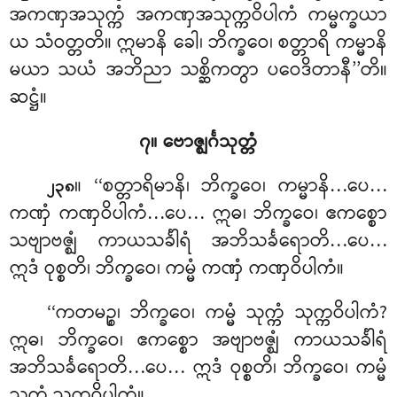
အကဏှအသုက္ကံ အကဏှအသုက္ကဝိပါကံ ကမ္မက္ခယာ
ယ သံဝတ္တတိ။ ဣမာနိ ခေါ၊ ဘိက္ခဝေ၊ စတ္တာရိ ကမ္မာနိ
မယာ သယံ အဘိညာ သစ္ဆိကတွာ ပဝေဒိတာနီ’’တိ။
ဆဋ္ဌံ။
၇။ ဗောဇ္ဈင်္ဂသုတ္တံ
။ ‘‘စတ္တာရိမာနိ၊ ဘိက္ခဝေ၊ ကမ္မာနိ…ပေ…
၂၃၈
ကဏှံ ကဏှဝိပါကံ…ပေ… ဣဓ၊ ဘိက္ခဝေ၊ ဧကစ္စော
သဗျာဗဇ္ဈံ ကာယသင်္ခါရံ
အဘိသင်္ခရောတိ…ပေ…
ဣဒံ ဝုစ္စတိ၊ ဘိက္ခဝေ၊ ကမ္မံ ကဏှံ ကဏှဝိပါကံ။
‘‘ကတမဉ္စ၊ ဘိက္ခဝေ၊ ကမ္မံ သုက္ကံ သုက္ကဝိပါကံ?
ဣဓ၊ ဘိက္ခဝေ၊ ဧကစ္စော အဗျာဗဇ္ဈံ ကာယသင်္ခါရံ
အဘိသင်္ခရောတိ…ပေ… ဣဒံ ဝုစ္စတိ၊ ဘိက္ခဝေ၊ ကမ္မံ
သုက္ကံ သုက္ကဝိပါကံ။