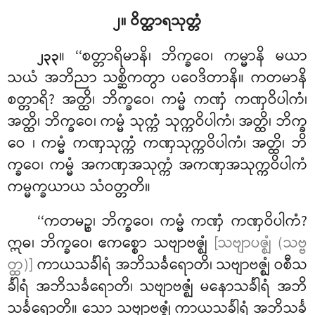
၂။ ဝိတ္ထာရသုတ္တံ
။ ‘‘စတ္တာရိမာနိ၊ ဘိက္ခဝေ၊ ကမ္မာနိ မယာ
၂၃၃
သယံ အဘိညာ သစ္ဆိကတွာ ပဝေဒိတာနိ။ ကတမာနိ
စတ္တာရိ? အတ္ထိ၊ ဘိက္ခဝေ၊ ကမ္မံ ကဏှံ ကဏှဝိပါကံ၊
အတ္ထိ၊ ဘိက္ခဝေ၊ ကမ္မံ သုက္ကံ သုက္ကဝိပါကံ၊ အတ္ထိ၊ ဘိက္ခ
ဝေ
၊ ကမ္မံ ကဏှသုက္ကံ ကဏှသုက္ကဝိပါကံ၊ အတ္ထိ၊ ဘိ
က္ခဝေ၊ ကမ္မံ အကဏှအသုက္ကံ အကဏှအသုက္ကဝိပါကံ
ကမ္မက္ခယာယ သံဝတ္တတိ။
‘‘ကတမဉ္စ၊ ဘိက္ခဝေ၊ ကမ္မံ ကဏှံ ကဏှဝိပါကံ?
ဣဓ၊ ဘိက္ခဝေ၊ ဧကစ္စော သဗျာဗဇ္ဈံ
[သဗျာပဇ္ဈံ (သဗ္ဗ
တ္ထ)]
ကာယသင်္ခါရံ အဘိသင်္ခရောတိ၊ သဗျာဗဇ္ဈံ ဝစီသ
င်္ခါရံ အဘိသင်္ခရောတိ၊ သဗျာဗဇ္ဈံ
မနောသင်္ခါရံ အဘိ
သင်္ခရောတိ။ သော သဗျာဗဇ္ဈံ ကာယသင်္ခါရံ အဘိသင်္ခ