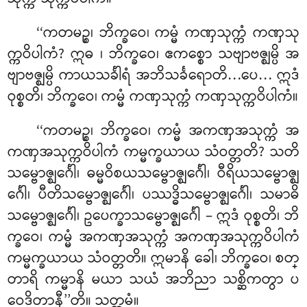
‘‘ကတမဉ္စ၊ ဘိက္ခဝေ၊ ကမ္မံ ကဏှသုက္ကံ ကဏှသု
က္ကဝိပါကံ? ဣဓ
၊ ဘိက္ခဝေ၊ ဧကစ္စော
သဗျာဗဇ္ဈမ္ပိ အ
ဗျာဗဇ္ဈမ္ပိ ကာယသင်္ခါရံ အဘိသင်္ခရောတိ…ပေ… ဣဒံ
ဝုစ္စတိ၊ ဘိက္ခဝေ၊ ကမ္မံ ကဏှသုက္ကံ ကဏှသုက္ကဝိပါကံ။
‘‘ကတမဉ္စ၊ ဘိက္ခဝေ၊ ကမ္မံ အကဏှအသုက္ကံ အ
ကဏှအသုက္ကဝိပါကံ ကမ္မက္ခယာယ သံဝတ္တတိ? သတိ
သမ္ဗောဇ္ဈင်္ဂေါ၊ ဓမ္မဝိစယသမ္ဗောဇ္ဈင်္ဂေါ၊ ဝီရိယသမ္ဗောဇ္ဈ
င်္ဂေါ၊ ပီတိသမ္ဗောဇ္ဈင်္ဂေါ၊ ပဿဒ္ဓိသမ္ဗောဇ္ဈင်္ဂေါ၊ သမာဓိ
သမ္ဗောဇ္ဈင်္ဂေါ၊ ဥပေက္ခာသမ္ဗောဇ္ဈင်္ဂေါ – ဣဒံ ဝုစ္စတိ၊ ဘိ
က္ခဝေ၊ ကမ္မံ အကဏှအသုက္ကံ အကဏှအသုက္ကဝိပါကံ
ကမ္မက္ခယာယ သံဝတ္တတိ။ ဣမာနိ ခေါ၊ ဘိက္ခဝေ၊ စတ္
တာရိ ကမ္မာနိ မယာ သယံ အဘိညာ သစ္ဆိကတွာ ပ
ဝေဒိတာနီ’’တိ။ သတ္တမံ။