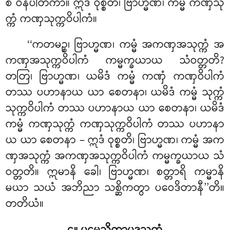
စ ဝိနိပါတိကာ။ ဣဒံ ဝုစ္စတိ၊ ဗြာဟ္မဏ၊ ကမ္မံ ကဏှသု
က္ကံ ကဏှသုက္ကဝိပါကံ။
‘‘ကတမဉ္စ၊ ဗြာဟ္မဏ၊ ကမ္မံ အကဏှအသုက္ကံ အ
ကဏှအသုက္ကဝိပါကံ ကမ္မက္ခယာယ သံဝတ္တတိ?
တတြ၊ ဗြာဟ္မဏ၊ ယမိဒံ ကမ္မံ ကဏှံ ကဏှဝိပါကံ
တဿ ပဟာနာယ ယာ စေတနာ၊ ယမိဒံ ကမ္မံ သုက္ကံ
သုက္ကဝိပါကံ တဿ ပဟာနာယ ယာ စေတနာ၊ ယမိဒံ
ကမ္မံ ကဏှသုက္ကံ ကဏှသုက္ကဝိပါကံ တဿ ပဟာနာ
ယ ယာ စေတနာ – ဣဒံ ဝုစ္စတိ၊ ဗြာဟ္မဏ၊ ကမ္မံ အက
ဏှအသုက္ကံ အကဏှအသုက္ကဝိပါကံ ကမ္မက္ခယာယ သံ
ဝတ္တတိ။ ဣမာနိ ခေါ၊ ဗြာဟ္မဏ၊ စတ္တာရိ ကမ္မာနိ
မယာ သယံ အဘိညာ သစ္ဆိကတွာ ပဝေဒိတာနီ’’တိ။
တတိယံ။