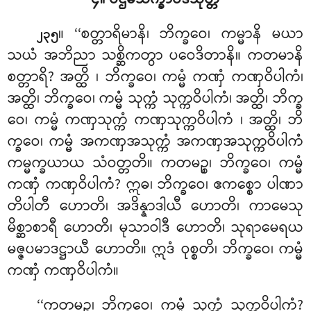
၄။ ပဌမသိက္ခာပဒသုတ္တံ
။ ‘‘စတ္တာရိမာနိ၊ ဘိက္ခဝေ၊ ကမ္မာနိ မယာ
၂၃၅
သယံ အဘိညာ သစ္ဆိကတွာ ပဝေဒိတာနိ။ ကတမာနိ
စတ္တာရိ? အတ္ထိ
၊ ဘိက္ခဝေ၊ ကမ္မံ ကဏှံ ကဏှဝိပါကံ၊
အတ္ထိ၊ ဘိက္ခဝေ၊ ကမ္မံ သုက္ကံ သုက္ကဝိပါကံ၊ အတ္ထိ၊ ဘိက္ခ
ဝေ၊ ကမ္မံ ကဏှသုက္ကံ ကဏှသုက္ကဝိပါကံ
၊ အတ္ထိ၊ ဘိ
က္ခဝေ၊ ကမ္မံ အကဏှအသုက္ကံ အကဏှအသုက္ကဝိပါကံ
ကမ္မက္ခယာယ သံဝတ္တတိ။ ကတမဉ္စ၊ ဘိက္ခဝေ၊ ကမ္မံ
ကဏှံ ကဏှဝိပါကံ? ဣဓ၊ ဘိက္ခဝေ၊ ဧကစ္စော ပါဏာ
တိပါတီ ဟောတိ၊ အဒိန္နာဒါယီ ဟောတိ၊ ကာမေသု
မိစ္ဆာစာရီ ဟောတိ၊ မုသာဝါဒီ ဟောတိ၊ သုရာမေရယ
မဇ္ဇပမာဒဋ္ဌာယီ
ဟောတိ။ ဣဒံ ဝုစ္စတိ၊ ဘိက္ခဝေ၊ ကမ္မံ
ကဏှံ ကဏှဝိပါကံ။
‘‘ကတမဉ္စ၊ ဘိက္ခဝေ၊ ကမ္မံ သုက္ကံ သုက္ကဝိပါကံ?