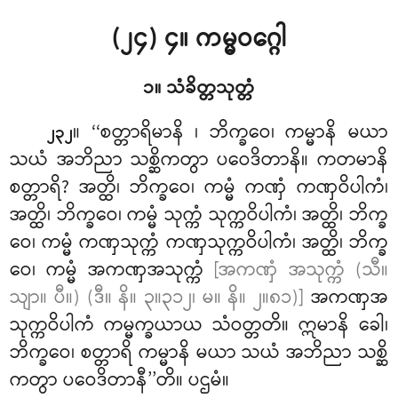
(၂၄) ၄။ ကမ္မဝဂ္ဂေါ
၁။ သံခိတ္တသုတ္တံ
။ ‘‘စတ္တာရိမာနိ
၊ ဘိက္ခဝေ၊ ကမ္မာနိ မယာ
၂၃၂
သယံ အဘိညာ သစ္ဆိကတွာ ပဝေဒိတာနိ။ ကတမာနိ
စတ္တာရိ? အတ္ထိ၊ ဘိက္ခဝေ၊ ကမ္မံ ကဏှံ ကဏှဝိပါကံ၊
အတ္ထိ၊ ဘိက္ခဝေ၊ ကမ္မံ သုက္ကံ သုက္ကဝိပါကံ၊ အတ္ထိ၊ ဘိက္ခ
ဝေ၊ ကမ္မံ
ကဏှသုက္ကံ ကဏှသုက္ကဝိပါကံ၊ အတ္ထိ၊ ဘိက္ခ
ဝေ၊ ကမ္မံ အကဏှအသုက္ကံ
[အကဏှံ အသုက္ကံ (သီ။
သျာ။ ပီ။) (ဒီ။ နိ။ ၃။၃၁၂၊ မ။ နိ။ ၂။၈၁)]
အကဏှအ
သုက္ကဝိပါကံ ကမ္မက္ခယာယ သံဝတ္တတိ။ ဣမာနိ ခေါ၊
ဘိက္ခဝေ၊ စတ္တာရိ ကမ္မာနိ မယာ သယံ အဘိညာ သစ္ဆိ
ကတွာ ပဝေဒိတာနီ’’တိ။ ပဌမံ။