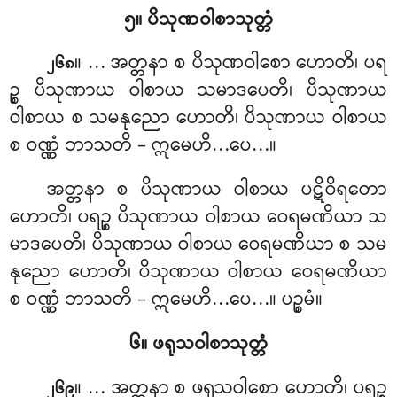
၅။ ပိသုဏဝါစာသုတ္တံ
။ … အတ္တနာ စ ပိသုဏဝါစော ဟောတိ၊ ပရ
၂၆၈
ဉ္စ ပိသုဏာယ ဝါစာယ သမာဒပေတိ၊ ပိသုဏာယ
ဝါစာယ စ သမနုညော ဟောတိ၊ ပိသုဏာယ ဝါစာယ
စ ဝဏ္ဏံ ဘာသတိ – ဣမေဟိ…ပေ…။
အတ္တနာ စ ပိသုဏာယ ဝါစာယ ပဋိဝိရတော
ဟောတိ၊ ပရဉ္စ ပိသုဏာယ ဝါစာယ ဝေရမဏိယာ သ
မာဒပေတိ၊ ပိသုဏာယ ဝါစာယ ဝေရမဏိယာ စ သမ
နုညော ဟောတိ၊ ပိသုဏာယ ဝါစာယ ဝေရမဏိယာ
စ ဝဏ္ဏံ ဘာသတိ – ဣမေဟိ…ပေ…။ ပဉ္စမံ။
၆။ ဖရုသဝါစာသုတ္တံ
။ …
အတ္တနာ စ ဖရုသဝါစော ဟောတိ၊ ပရဉ္စ
၂၆၉