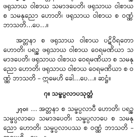
ဖရုသာယ ဝါစာယ သမာဒပေတိ၊ ဖရုသာယ ဝါစာယ
စ သမနုညော ဟောတိ၊ ဖရုသာယ ဝါစာယ စ ဝဏ္ဏံ
ဘာသတိ…ပေ…။
အတ္တနာ
စ ဖရုသာယ ဝါစာယ ပဋိဝိရတော
ဟောတိ၊ ပရဉ္စ ဖရုသာယ ဝါစာယ ဝေရမဏိယာ သ
မာဒပေတိ၊ ဖရုသာယ ဝါစာယ ဝေရမဏိယာ
စ သမနု
ညော ဟောတိ၊ ဖရုသာယ ဝါစာယ ဝေရမဏိယာ စ ဝ
ဏ္ဏံ ဘာသတိ – ဣမေဟိ ခေါ…ပေ…။ ဆဋ္ဌံ။
၇။ သမ္ဖပ္ပလာပသုတ္တံ
။ … အတ္တနာ စ သမ္ဖပ္ပလာပီ ဟောတိ၊ ပရဉ္စ
၂၇၀
သမ္ဖပ္ပလာပေ သမာဒပေတိ၊ သမ္ဖပ္ပလာပေ စ သမနု
ညော ဟောတိ၊ သမ္ဖပ္ပလာပဿ စ ဝဏ္ဏံ ဘာသတိ –