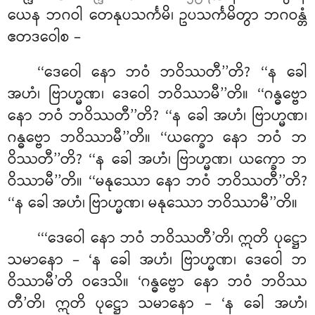
ယေန ဘဂဝါ တေနုပသင်္ကမိ၊ ဥပသင်္ကမိတွာ ဘဂဝန္တံ
ဧတဒဝေါစ –
‘‘ဒေဝေါ နော ဘဝံ ဘဝိဿတီ’’တိ? ‘‘န ခေါ
အဟံ၊ ဗြာဟ္မဏ၊ ဒေဝေါ ဘဝိဿာမီ’’တိ။ ‘‘ဂန္ဓဗ္ဗော
နော ဘဝံ ဘဝိဿတီ’’တိ? ‘‘န ခေါ အဟံ၊ ဗြာဟ္မဏ၊
ဂန္ဓဗ္ဗော ဘဝိဿာမီ’’တိ။ ‘‘ယက္ခော နော ဘဝံ ဘ
ဝိဿတီ’’တိ? ‘‘န ခေါ အဟံ၊ ဗြာဟ္မဏ၊ ယက္ခော ဘ
ဝိဿာမီ’’တိ။ ‘‘မနုဿော နော ဘဝံ ဘဝိဿတီ’’တိ?
‘‘န ခေါ အဟံ၊ ဗြာဟ္မဏ၊ မနုဿော ဘဝိဿာမီ’’တိ။
‘‘‘ဒေဝေါ နော ဘဝံ ဘဝိဿတီ’တိ၊ ဣတိ ပုဋ္ဌော
သမာနော – ‘န ခေါ အဟံ၊ ဗြာဟ္မဏ၊ ဒေဝေါ ဘ
ဝိဿာမီ’တိ ဝဒေသိ။ ‘ဂန္ဓဗ္ဗော နော ဘဝံ ဘဝိဿ
တီ’တိ၊ ဣတိ ပုဋ္ဌော သမာနော – ‘န ခေါ အဟံ၊