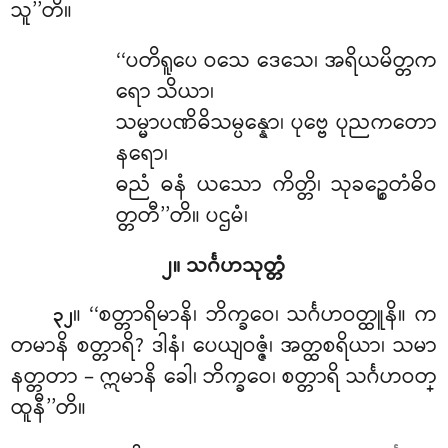
သူ’’တိ။
‘‘ပတိရူပေ
ဝသေ ဒေသေ၊ အရိယမိတ္တက
ရော သိယာ၊
သမ္မာပဏိဓိသမ္ပန္နော၊ ပုဗ္ဗေ ပုညကတော
နရော၊
ဓညံ ဓနံ ယသော ကိတ္တိ၊ သုခဉ္စေတံဓိဝ
တ္တတီ’’တိ။ ပဌမံ၊
၂။ သင်္ဂဟသုတ္တံ
။ ‘‘စတ္တာရိမာနိ၊ ဘိက္ခဝေ၊ သင်္ဂဟဝတ္ထူနိ။ က
၃၂
တမာနိ စတ္တာရိ? ဒါနံ၊ ပေယျဝဇ္ဇံ၊ အတ္ထစရိယာ၊ သမာ
နတ္တတာ – ဣမာနိ ခေါ၊ ဘိက္ခဝေ၊ စတ္တာရိ သင်္ဂဟဝတ္
ထူနီ’’တိ။