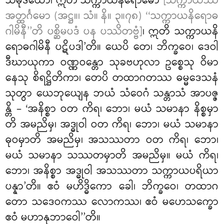
သမုဒယော၊ ဣတိ သက္ကာယနိရောဓော
[သက္ကာယဿ
အတ္ထင်္ဂမော (အဋ္ဌ။၊ သံ။ နိ။ ၃။၇၈) ‘‘သက္ကာယနိရောဓ
ဂါမိနီ’’တိ ပစ္ဆိမပဒံ ပန ပဿိတဗ္ဗံ]
၊ ဣတိ သက္ကာယနိ
ရောဓဂါမိနီ ပဋိပဒါ’တိ။ ယေပိ တေ၊ ဘိက္ခဝေ၊ ဒေဝါ
ဒီဃာယုကာ ဝဏ္ဏဝန္တော သုခဗဟုလာ ဥစ္စေသု ဝိမာ
နေသု စိရဋ္ဌိတိကာ၊ တေပိ တထာဂတဿ ဓမ္မဒေသနံ
သုတွာ ယေဘုယျေန ဘယံ သံဝေဂံ သန္တာသံ အာပဇ္ဇ
န္တိ – ‘အနိစ္စာ ဝတ ကိရ၊ ဘော၊ မယံ သမာနာ နိစ္စမှာ
တိ အမညိမှ၊ အဒ္ဓုဝါ ဝတ ကိရ၊ ဘော၊ မယံ သမာနာ
ဓုဝမှာတိ အမညိမှ၊ အသဿတာ ဝတ ကိရ၊ ဘော၊
မယံ သမာနာ သဿတမှာတိ အမညိမှ။ မယံ ကိရ၊
ဘော၊ အနိစ္စာ အဒ္ဓုဝါ အသဿတာ သက္ကာယပရိယာ
ပန္နာ’တိ။ ဧဝံ မဟိဒ္ဓိကော ခေါ၊ ဘိက္ခဝေ၊ တထာဂ
တော သဒေဝကဿ လောကဿ၊ ဧဝံ မဟေသက္ခော
ဧဝံ မဟာနုဘာဝေါ’’တိ။