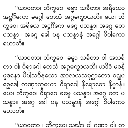
‘‘ယာဝတာ၊ ဘိက္ခဝေ၊ ဓမ္မာ သင်္ခတာ၊ အရိယော
အဋ္ဌင်္ဂိကော မဂ္ဂေါ တေသံ အဂ္ဂမက္ခာယတိ။ ယေ၊ ဘိ
က္ခဝေ၊ အရိယေ အဋ္ဌင်္ဂိကေ မဂ္ဂေ ပသန္နာ၊ အဂ္ဂေ တေ
ပသန္နာ။ အဂ္ဂေ ခေါ ပန ပသန္နာနံ အဂ္ဂေါ ဝိပါကော
ဟောတိ။
‘‘ယာဝတာ၊ ဘိက္ခဝေ၊ ဓမ္မာ သင်္ခတာ ဝါ အသင်္ခ
တာ ဝါ၊ ဝိရာဂေါ တေသံ အဂ္ဂမက္ခာယတိ၊ ယဒိဒံ မဒနိ
မ္မဒနော ပိပါသဝိနယော အာလယသမုဂ္ဃာတော ဝဋ္ဋုပ
စ္ဆေဒေါ တဏှာက္ခယော ဝိရာဂေါ နိရောဓော နိဗ္ဗာနံ။
ယေ၊ ဘိက္ခဝေ၊ ဝိရာဂေ ဓမ္မေ ပသန္နာ၊ အဂ္ဂေ တေ ပ
သန္နာ။ အဂ္ဂေ ခေါ ပန ပသန္နာနံ အဂ္ဂေါ ဝိပါကော
ဟောတိ။
‘‘ယာဝတာ
၊ ဘိက္ခဝေ၊ သင်္ဃာ ဝါ ဂဏာ ဝါ၊ တ