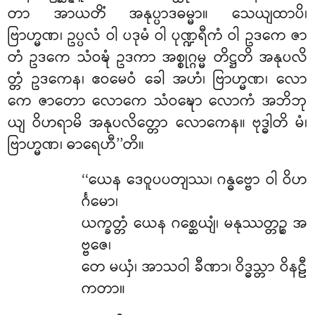
တာ အာယတိံ အနုပ္ပာဒဓမ္မာ။ သေယျထာပိ၊
ဗြာဟ္မဏ၊ ဥပ္ပလံ ဝါ ပဒုမံ ဝါ ပုဏ္ဍရီကံ ဝါ ဥဒကေ ဇာ
တံ ဥဒကေ သံဝဍ္ဎံ ဥဒကာ အစ္စုဂ္ဂမ္မ တိဋ္ဌတိ အနုပလိ
တ္တံ
ဥဒကေန၊ ဧဝမေဝံ ခေါ အဟံ၊ ဗြာဟ္မဏ၊ လော
ကေ ဇာတော လောကေ သံဝဍ္ဎော လောကံ အဘိဘု
ယျ ဝိဟရာမိ အနုပလိတ္တော လောကေန။ ဗုဒ္ဓါတိ မံ၊
ဗြာဟ္မဏ၊ ဓာရေဟီ’’တိ။
‘‘ယေန
ဒေဝူပပတျဿ၊ ဂန္ဓဗ္ဗော ဝါ ဝိဟ
င်္ဂမော၊
ယက္ခတ္တံ ယေန ဂစ္ဆေယျံ၊ မနုဿတ္တဉ္စ အ
ဗ္ဗဇေ၊
တေ မယှံ၊ အာသဝါ ခီဏာ၊ ဝိဒ္ဓသ္တာ ဝိနဠီ
ကတာ။