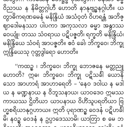
ဝိညာယ န နိမိတ္တဂ္ဂါဟီ ဟောတိ နာနုဗျဉ္ဇနဂ္ဂါဟီ။ ယ
တွာဓိကရဏမေနံ မနိန္ဒြိယံ အသံဝုတံ ဝိဟရန္တံ အဘိဇ္
ဈာဒေါမနဿာ ပါပကာ အကုသလာ ဓမ္မာ
အနွာဿ
ဝေယျုံ၊ တဿ သံဝရာယ ပဋိပဇ္ဇတိ၊ ရက္ခတိ မနိန္ဒြိယံ၊
မနိန္ဒြိယေ သံဝရံ အာပဇ္ဇတိ။ ဧဝံ ခေါ၊ ဘိက္ခဝေ၊ ဘိက္ခု
ဣန္ဒြိယေသု ဂုတ္တဒွါရော ဟောတိ။
‘‘ကထဉ္စ
၊ ဘိက္ခဝေ၊ ဘိက္ခု ဘောဇနေ မတ္တညူ
ဟောတိ? ဣဓ၊ ဘိက္ခဝေ၊ ဘိက္ခု ပဋိသင်္ခါ ယောနိ
သော အာဟာရံ အာဟာရေတိ – ‘နေဝ ဒဝါယ န မဒါ
ယ န မဏ္ဍနာယ န ဝိဘူသနာယ၊ ယာဝဒေဝ ဣမဿ
ကာယဿ ဌိတိယာ ယာပနာယ ဝိဟိံသူပရတိယာ ဗြ
ဟ္မစရိယာနုဂ္ဂဟာယ။ ဣတိ ပုရာဏဉ္စ ဝေဒနံ ပဋိဟင်္ခါ
မိ၊ နဝဉ္စ ဝေဒနံ န ဥပ္ပာဒေဿာမိ၊ ယာတြာ စ မေ ဘ