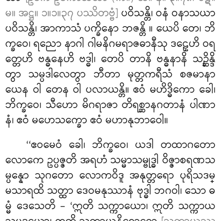
မ။ အဋ္ဌ။ ၁။၁။၃၇ ပဿိတဗ္ဗံ]
ပဝိသန္တိ၊ ဝနံ ဝနာသယာ
ပဝိသန္တိ၊ အာကာသံ ပက္ခိနော ဘဇန္တိ
။ ယေပိ တေ၊ ဘိ
က္ခဝေ၊ ရညော နာဂါ ဂါမနိဂမရာဇဓာနီသု ဒဠှေဟိ ဝရ
တ္တေဟိ ဗန္ဓနေဟိ ဗဒ္ဓါ၊ တေပိ တာနိ ဗန္ဓနာနိ သဉ္ဆိန္ဒိ
တွာ သမ္ပဒါလေတွာ ဘီတာ မုတ္တကရီသံ စဇမာနာ
ယေန ဝါ တေန ဝါ ပလာယန္တိ။ ဧဝံ မဟိဒ္ဓိကော ခေါ၊
ဘိက္ခဝေ၊ သီဟော မိဂရာဇာ တိရစ္ဆာနဂတာနံ ပါဏာ
နံ၊ ဧဝံ မဟေသက္ခော ဧဝံ မဟာနုဘာဝေါ။
‘‘ဧဝမေဝံ ခေါ၊ ဘိက္ခဝေ၊ ယဒါ တထာဂတော
လောကေ ဥပ္ပဇ္ဇတိ အရဟံ သမ္မာသမ္ဗုဒ္ဓါ ဝိဇ္ဇာစရဏသ
မ္ပန္နော သုဂတော လောကဝိဒူ အနုတ္တရော ပုရိသဒမ္
မသာရထိ သတ္ထာ ဒေဝမနုဿာနံ ဗုဒ္ဓါ ဘဂဝါ၊ သော ဓ
မ္မံ ဒေသေတိ – ‘ဣတိ သက္ကာယော၊ ဣတိ သက္ကာယ