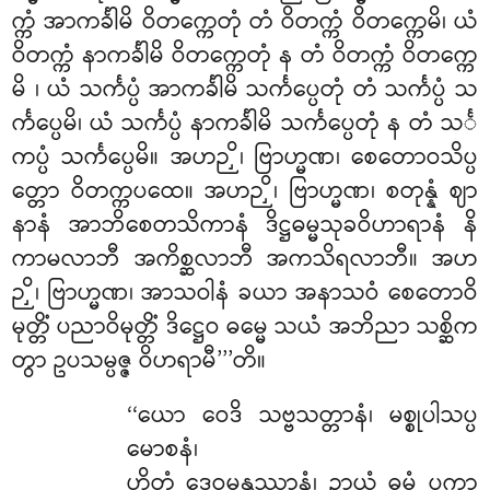
က္ကံ အာကင်္ခါမိ ဝိတက္ကေတုံ တံ ဝိတက္ကံ ဝိတက္ကေမိ၊ ယံ
ဝိတက္ကံ နာကင်္ခါမိ ဝိတက္ကေတုံ န တံ ဝိတက္ကံ ဝိတက္ကေ
မိ
၊ ယံ သင်္ကပ္ပံ အာကင်္ခါမိ သင်္ကပ္ပေတုံ တံ သင်္ကပ္ပံ သ
င်္ကပ္ပေမိ၊ ယံ သင်္ကပ္ပံ နာကင်္ခါမိ သင်္ကပ္ပေတုံ န တံ သင်္
ကပ္ပံ သင်္ကပ္ပေမိ။ အဟဉှိ၊ ဗြာဟ္မဏ၊ စေတောဝသိပ္ပ
တ္တော ဝိတက္ကပထေ။ အဟဉှိ၊ ဗြာဟ္မဏ၊ စတုန္နံ ဈာ
နာနံ အာဘိစေတသိကာနံ ဒိဋ္ဌဓမ္မသုခဝိဟာရာနံ နိ
ကာမလာဘီ အကိစ္ဆလာဘီ အကသိရလာဘီ။ အဟ
ဉှိ၊ ဗြာဟ္မဏ၊ အာသဝါနံ ခယာ အနာသဝံ စေတောဝိ
မုတ္တိံ ပညာဝိမုတ္တိံ ဒိဋ္ဌေဝ ဓမ္မေ သယံ အဘိညာ သစ္ဆိက
တွာ ဥပသမ္ပဇ္ဇ ဝိဟရာမီ’’’တိ။
‘‘ယော ဝေဒိ သဗ္ဗသတ္တာနံ၊ မစ္စုပါသပ္ပ
မောစနံ၊
ဟိတံ ဒေဝမနုဿာနံ၊ ဉာယံ ဓမ္မံ ပကာ