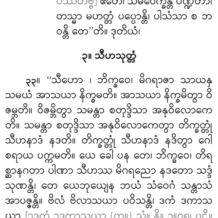
ပဿိတဗ္ဗံ]
ဧတေ၊ သမဝေက္ခန္တိ ပဏ္ဍိတာ၊
တသ္မာ မဟတ္တံ ပပ္ပောန္တိ၊ ပါသံသာ စ ဘ
ဝန္တိ တေ’’တိ။ ဒုတိယံ၊
၃။ သီဟသုတ္တံ
။ ‘‘သီဟော
၊ ဘိက္ခဝေ၊ မိဂရာဇာ သာယနှ
၃၃
သမယံ အာသယာ နိက္ခမတိ။ အာသယာ နိက္ခမိတွာ ဝိ
ဇမ္ဘတိ။ ဝိဇမ္ဘိတွာ သမန္တာ စတုဒ္ဒိသာ အနုဝိလောကေ
တိ။ သမန္တာ စတုဒ္ဒိသာ အနုဝိလောကေတွာ တိက္ခတ္တုံ
သီဟနာဒံ နဒတိ။ တိက္ခတ္တုံ သီဟနာဒံ နဒိတွာ ဂေါ
စရာယ ပက္ကမတိ။ ယေ ခေါ ပန တေ၊ ဘိက္ခဝေ၊ တိရ
စ္ဆာနဂတာ ပါဏာ သီဟဿ မိဂရညော နဒတော သဒ္ဒံ
သုဏန္တိ၊ တေ ယေဘုယျေန ဘယံ သံဝေဂံ သန္တာသံ
အာပဇ္ဇန္တိ။ ဗိလံ ဗိလာသယာ ပဝိသန္တိ၊ ဒကံ ဒကာသ
ယာ
[ဥဒကံ ဥဒကာသယာ (က။) သံ။ နိ။ ၃။၇၈၊ ပဋိ။