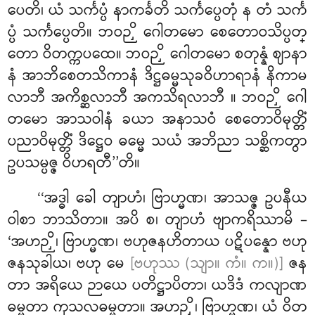
ပေတိ၊ ယံ သင်္ကပ္ပံ နာကင်္ခတိ သင်္ကပ္ပေတုံ န တံ သင်္က
ပ္ပံ သင်္ကပ္ပေတိ။ ဘဝဉှိ ဂေါတမော စေတောဝသိပ္ပတ္
တော ဝိတက္ကပထေ။ ဘဝဉှိ ဂေါတမော စတုန္နံ ဈာနာ
နံ အာဘိစေတသိကာနံ ဒိဋ္ဌဓမ္မသုခဝိဟာရာနံ နိကာမ
လာဘီ အကိစ္ဆလာဘီ အကသိရလာဘီ
။ ဘဝဉှိ ဂေါ
တမော အာသဝါနံ ခယာ အနာသဝံ စေတောဝိမုတ္တိံ
ပညာဝိမုတ္တိံ ဒိဋ္ဌေဝ ဓမ္မေ သယံ အဘိညာ သစ္ဆိကတွာ
ဥပသမ္ပဇ္ဇ ဝိဟရတီ’’တိ။
‘‘အဒ္ဓါ
ခေါ တျာဟံ၊ ဗြာဟ္မဏ၊ အာသဇ္ဇ ဥပနီယ
ဝါစာ ဘာသိတာ။ အပိ စ၊ တျာဟံ ဗျာကရိဿာမိ –
‘အဟဉှိ၊ ဗြာဟ္မဏ၊ ဗဟုဇနဟိတာယ ပဋိပန္နော ဗဟု
ဇနသုခါယ၊ ဗဟု မေ
[ဗဟုဿ (သျာ။ ကံ။ က။)]
ဇန
တာ အရိယေ ဉာယေ ပတိဋ္ဌာပိတာ၊ ယဒိဒံ ကလျာဏ
ဓမ္မတာ ကုသလဓမ္မတာ။ အဟဉှိ၊ ဗြာဟ္မဏ၊ ယံ ဝိတ