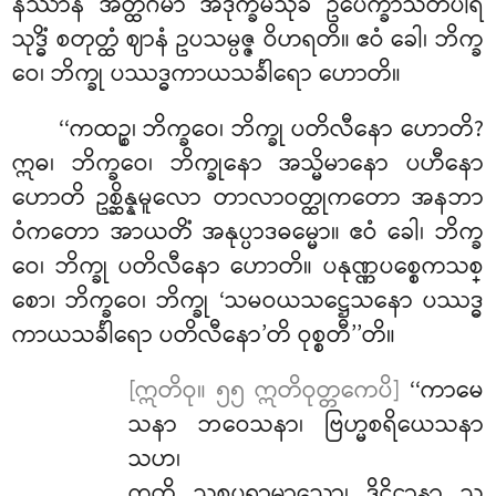
နဿာနံ အတ္ထင်္ဂမာ အဒုက္ခမသုခံ ဥပေက္ခာသတိပါရိ
သုဒ္ဓိံ စတုတ္ထံ ဈာနံ ဥပသမ္ပဇ္ဇ ဝိဟရတိ။ ဧဝံ ခေါ၊ ဘိက္ခ
ဝေ၊ ဘိက္ခု ပဿဒ္ဓကာယသင်္ခါရော ဟောတိ။
‘‘ကထဉ္စ၊ ဘိက္ခဝေ၊ ဘိက္ခု ပတိလီနော ဟောတိ?
ဣဓ၊ ဘိက္ခဝေ၊ ဘိက္ခုနော အသ္မိမာနော ပဟီနော
ဟောတိ ဥစ္ဆိန္နမူလော တာလာဝတ္ထုကတော အနဘာ
ဝံကတော အာယတိံ အနုပ္ပာဒဓမ္မော။ ဧဝံ ခေါ၊ ဘိက္ခ
ဝေ၊ ဘိက္ခု ပတိလီနော ဟောတိ။ ပနုဏ္ဏပစ္စေကသစ္
စော၊ ဘိက္ခဝေ၊ ဘိက္ခု ‘သမဝယသဋ္ဌေသနော ပဿဒ္ဓ
ကာယသင်္ခါရော ပတိလီနော’တိ ဝုစ္စတီ’’တိ။
[ဣတိဝု။ ၅၅ ဣတိဝုတ္တကေပိ]
‘‘ကာမေ
သနာ
ဘဝေသနာ၊ ဗြဟ္မစရိယေသနာ
သဟ၊
ဣတိ သစ္စပရာမာသော၊ ဒိဋ္ဌိဋ္ဌာနာ သ