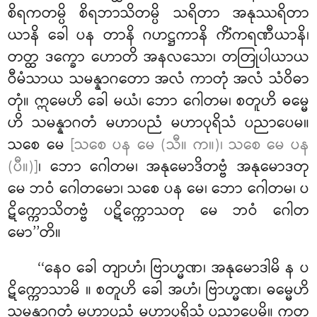
စိရကတမ္ပိ စိရဘာသိတမ္ပိ သရိတာ အနုဿရိတာ
ယာနိ ခေါ ပန တာနိ ဂဟဋ္ဌကာနိ ကိံကရဏီယာနိ၊
တတ္ထ ဒက္ခော ဟောတိ အနလသော၊ တတြုပါယာယ
ဝီမံသာယ သမန္နာဂတော အလံ ကာတုံ အလံ သံဝိဓာ
တုံ။ ဣမေဟိ ခေါ မယံ၊ ဘော ဂေါတမ၊ စတူဟိ ဓမ္မေ
ဟိ သမန္နာဂတံ မဟာပညံ မဟာပုရိသံ ပညာပေမ။
သစေ မေ
[သစေ ပန မေ (သီ။ က။)၊ သစေ မေ ပန
(ပီ။)]
၊ ဘော ဂေါတမ၊ အနုမောဒိတဗ္ဗံ အနုမောဒတု
မေ ဘဝံ ဂေါတမော၊ သစေ
ပန မေ၊ ဘော ဂေါတမ၊ ပ
ဋိက္ကောသိတဗ္ဗံ ပဋိက္ကောသတု မေ ဘဝံ ဂေါတ
မော’’တိ။
‘‘နေဝ ခေါ တျာဟံ၊ ဗြာဟ္မဏ၊ အနုမောဒါမိ န ပ
ဋိက္ကောသာမိ
။ စတူဟိ ခေါ အဟံ၊ ဗြာဟ္မဏ၊ ဓမ္မေဟိ
သမန္နာဂတံ မဟာပညံ မဟာပုရိသံ ပညာပေမိ။ ကတ