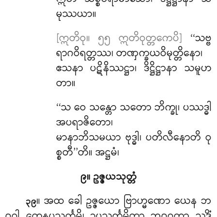
မုဿယာ။
[ဣတိဝု။ ၅၅ ဣတိဝုတ္တကေပိ]
‘‘သဗ္ဗ
ရာဂဝိရတ္တဿ၊ တဏှက္ခယဝိမုတ္တိနော၊
ဧသနာ ပဋိနိဿဋ္ဌာ၊ ဒိဋ္ဌိဋ္ဌာနာ သမူဟ
တာ။
‘‘သ ဝေ သန္တော သတော ဘိက္ခု၊ ပဿဒ္ဓါ
အပရာဇိတော၊
မာနာဘိသမယာ ဗုဒ္ဓါ၊ ပတိလီနောတိ ဝု
စ္စတီ’’တိ။ အဋ္ဌမံ၊
၉။ ဥဇ္ဇယသုတ္တံ
။ အထ
ခေါ ဥဇ္ဇယော ဗြာဟ္မဏော ယေန ဘ
၃၉
ဂဝါ တေနုပသင်္ကမိ၊ ဥပသင်္ကမိတွာ ဘဂဝတာ သဒ္ဓိံ