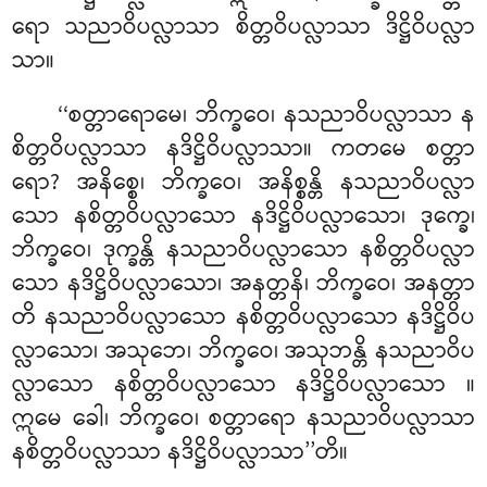
ရော သညာဝိပလ္လာသာ စိတ္တဝိပလ္လာသာ ဒိဋ္ဌိဝိပလ္လာ
သာ။
‘‘စတ္တာရောမေ၊ ဘိက္ခဝေ၊ နသညာဝိပလ္လာသာ န
စိတ္တဝိပလ္လာသာ နဒိဋ္ဌိဝိပလ္လာသာ။ ကတမေ စတ္တာ
ရော? အနိစ္စေ၊ ဘိက္ခဝေ၊ အနိစ္စန္တိ နသညာဝိပလ္လာ
သော နစိတ္တဝိပလ္လာသော နဒိဋ္ဌိဝိပလ္လာသော၊ ဒုက္ခေ၊
ဘိက္ခဝေ၊ ဒုက္ခန္တိ နသညာဝိပလ္လာသော နစိတ္တဝိပလ္လာ
သော နဒိဋ္ဌိဝိပလ္လာသော၊ အနတ္တနိ၊ ဘိက္ခဝေ၊ အနတ္တာ
တိ နသညာဝိပလ္လာသော နစိတ္တဝိပလ္လာသော နဒိဋ္ဌိဝိပ
လ္လာသော၊ အသုဘေ၊ ဘိက္ခဝေ၊ အသုဘန္တိ နသညာဝိပ
လ္လာသော နစိတ္တဝိပလ္လာသော နဒိဋ္ဌိဝိပလ္လာသော
။
ဣမေ ခေါ၊ ဘိက္ခဝေ၊ စတ္တာရော နသညာဝိပလ္လာသာ
နစိတ္တဝိပလ္လာသာ နဒိဋ္ဌိဝိပလ္လာသာ’’တိ။