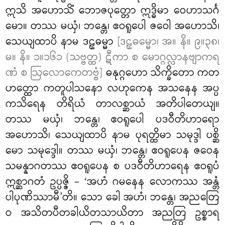
ဣသိ အဟောသိံ ဘောဇပုတ္တော ဣဒ္ဓိမာ ဝေဟာသင်္ဂ
မော။ တဿ မယှံ၊ ဘန္တေ၊ ဧဝရူပေါ ဇဝေါ အဟောသိ၊
သေယျထာပိ နာမ ဒဠှဓမ္မာ
[ဒဠှဓမ္မော၊ အ။ နိ။ ၉။၃၈၊
မ။ နိ။ ၁။၁၆၁ (သဗ္ဗတ္ထ) ဋီကာ စ မောဂ္ဂလ္လာနဗျာကရ
ဏံ စ ဩလောကေတဗ္ဗံ]
ဓနုဂ္ဂဟော သိက္ခိတော ကတ
ဟတ္ထော ကတူပါသနော လဟုကေန အသနေန အပ္ပ
ကသိရေန တိရိယံ တာလစ္ဆာယံ အတိပါတေယျ။
တဿ မယှံ၊ ဘန္တေ၊ ဧဝရူပေါ ပဒဝီတိဟာရော
အဟောသိ၊ သေယျထာပိ နာမ ပုရတ္ထိမာ သမုဒ္ဒါ ပစ္ဆိ
မော သမုဒ္ဒေါ။ တဿ မယှံ၊ ဘန္တေ၊ ဧဝရူပေန ဇဝေန
သမန္နာဂတဿ ဧဝရူပေန စ ပဒဝီတိဟာရေန ဧဝရူပံ
ဣစ္ဆာဂတံ ဥပ္ပဇ္ဇိ – ‘အဟံ ဂမနေန လောကဿ အန္တံ
ပါပုဏိဿာမီ’တိ။ သော ခေါ အဟံ၊ ဘန္တေ၊ အညတြေ
ဝ အသိတပီတခါယိတသာယိတာ အညတြ ဥစ္စာရ