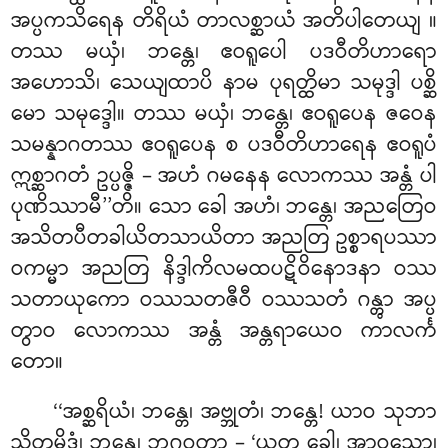
အပ္ပကသိရေန တိရိယံ တာလစ္ဆာယံ အတိပါတေယျ
။
တဿ မယှံ၊ ဘန္တေ၊ ဧဝရူပေါ ပဒဝီတိဟာရော
အဟောသိ၊ သေယျထာပိ နာမ ပုရတ္ထိမာ သမုဒ္ဒါ ပစ္ဆိ
မော သမုဒ္ဒေါ။ တဿ မယှံ၊ ဘန္တေ၊ ဧဝရူပေန ဇဝေန
သမန္နာဂတဿ ဧဝရူပေန စ ပဒဝီတိဟာရေန ဧဝရူပံ
ဣစ္ဆာဂတံ ဥပ္ပဇ္ဇိ – အဟံ ဂမနေန လောကဿ အန္တံ ပါ
ပုဏိဿာမီ’’တိ။ သော ခေါ အဟံ၊ ဘန္တေ၊ အညတြေဝ
အသိတပီတခါယိတသာယိတာ
အညတြ ဥစ္စာရပဿာ
ဝကမ္မာ
အညတြ နိဒ္ဒါကိလမထပဋိဝိနောဒနာ
ဝဿ
သတာယုကော ဝဿသတဇီဝီ ဝဿသတံ ဂန္တွာ အပ္ပ
တွာဝ လောကဿ အန္တံ အန္တရာယေဝ ကာလင်္က
တော။
‘‘အစ္ဆရိယံ၊ ဘန္တေ၊ အဗ္ဘုတံ၊ ဘန္တေ! ယာဝ သုဘာ
သိတမိဒံ၊ ဘန္တေ၊ ဘဂဝတာ – ‘ယတ္ထ ခေါ၊ အာဝုသော၊