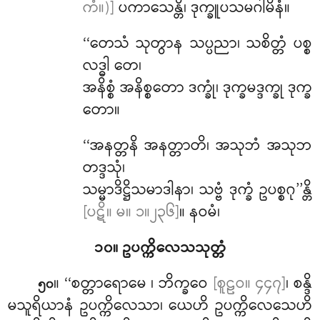
ကံ။)]
ပကာသေန္တိ၊ ဒုက္ခူပသမဂါမိနံ။
‘‘တေသံ သုတွာန သပ္ပညာ၊ သစိတ္တံ ပစ္စ
လဒ္ဓါ တေ၊
အနိစ္စံ အနိစ္စတော ဒက္ခုံ၊ ဒုက္ခမဒ္ဒက္ခု ဒုက္ခ
တော။
‘‘အနတ္တနိ အနတ္တာတိ၊ အသုဘံ အသုဘ
တဒ္ဒသုံ၊
သမ္မာဒိဋ္ဌိသမာဒါနာ၊ သဗ္ဗံ ဒုက္ခံ ဥပစ္စဂု’’န္တိ
[ပဋိ။ မ။ ၁။၂၃၆]
။ နဝမံ၊
၁၀။ ဥပက္ကိလေသသုတ္တံ
။ ‘‘စတ္တာရောမေ
၊ ဘိက္ခဝေ
[စူဠဝ။ ၄၄၇]
၊ စန္ဒိ
၅၀
မသူရိယာနံ ဥပက္ကိလေသာ၊ ယေဟိ ဥပက္ကိလေသေဟိ