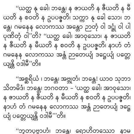
‘‘ယတ္ထ နု ခေါ၊ ဘန္တေ၊ န ဇာယတိ န ဇီယတိ န မီ
ယတိ န
စဝတိ န ဥပပဇ္ဇတိ၊ သက္ကာ နု ခေါ သော၊ ဘ
န္တေ၊ ဂမနေန လောကဿ အန္တော ဉာတုံ ဝါ ဒဋ္ဌုံ ဝါ ပါ
ပုဏိတုံ ဝါ’’တိ? ‘‘ယတ္ထ ခေါ၊ အာဝုသော၊ န ဇာယတိ
န
ဇီယတိ န မီယတိ န စဝတိ န ဥပပဇ္ဇတိ၊ နာဟံ တံ
ဂမနေန လောကဿ အန္တံ ဉာတေယျံ ဒဋ္ဌေယျံ ပတ္တေ
ယျန္တိ ဝဒါမီ’’တိ။
‘‘အစ္ဆရိယံ
၊ ဘန္တေ၊ အဗ္ဘုတံ၊ ဘန္တေ! ယာဝ သုဘာ
သိတမိဒံ၊ ဘန္တေ၊ ဘဂဝတာ – ‘ယတ္ထ ခေါ၊ အာဝုသော၊
န ဇာယတိ န ဇီယတိ န မီယတိ န စဝတိ န ဥပပဇ္ဇတိ၊
နာဟံ တံ ဂမနေန လောကဿ အန္တံ ဉာတေယျံ ဒဋ္ဌေ
ယျံ ပတ္တေယျန္တိ ဝဒါမီ’’’တိ။
‘‘ဘူတပုဗ္ဗာဟံ၊ ဘန္တေ၊ ရောဟိတဿော နာမ