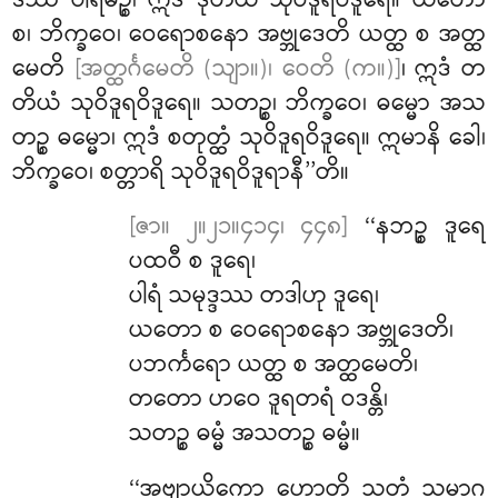
ဒဿ ပါရိမဉ္စ၊ ဣဒံ ဒုတိယံ သုဝိဒူရဝိဒူရေ။ ယတော
စ၊ ဘိက္ခဝေ၊ ဝေရောစနော အဗ္ဘုဒေတိ
ယတ္ထ စ အတ္ထ
မေတိ
[အတ္ထင်္ဂမေတိ (သျာ။)၊ ဝေတိ (က။)]
၊ ဣဒံ တ
တိယံ သုဝိဒူရဝိဒူရေ။ သတဉ္စ၊ ဘိက္ခဝေ၊ ဓမ္မော အသ
တဉ္စ ဓမ္မော၊ ဣဒံ စတုတ္ထံ သုဝိဒူရဝိဒူရေ။ ဣမာနိ ခေါ၊
ဘိက္ခဝေ၊ စတ္တာရိ သုဝိဒူရဝိဒူရာနီ’’တိ။
[ဇာ။ ၂။၂၁။၄၁၄၊ ၄၄၈]
‘‘နဘဉ္စ
ဒူရေ
ပထဝီ စ ဒူရေ၊
ပါရံ သမုဒ္ဒဿ တဒါဟု ဒူရေ၊
ယတော စ ဝေရောစနော အဗ္ဘုဒေတိ၊
ပဘင်္ကရော ယတ္ထ စ အတ္ထမေတိ၊
တတော ဟဝေ ဒူရတရံ ဝဒန္တိ၊
သတဉ္စ ဓမ္မံ အသတဉ္စ ဓမ္မံ။
‘‘အဗျာယိကော ဟောတိ သတံ သမာဂ