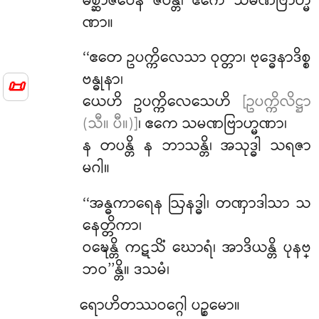
မိစ္ဆာဇီဝေန ဇီဝန္တိ၊ ဧကေ သမဏဗြာဟ္မ
ဏာ။
‘‘ဧတေ
ဥပက္ကိလေသာ ဝုတ္တာ၊ ဗုဒ္ဓေနာဒိစ္စ
ဗန္ဓုနာ၊
📜
ယေဟိ ဥပက္ကိလေသေဟိ
[ဥပက္ကိလိဋ္ဌာ
(သီ။ ပီ။)]
၊ ဧကေ သမဏဗြာဟ္မဏာ၊
န တပန္တိ န ဘာသန္တိ၊ အသုဒ္ဓါ သရဇာ
မဂါ။
‘‘အန္ဓကာရေန ဩနဒ္ဓါ၊ တဏှာဒါသာ သ
နေတ္တိကာ၊
ဝဍ္ဎေန္တိ ကဋသိံ ဃောရံ၊ အာဒိယန္တိ ပုနဗ္
ဘဝ’’န္တိ။ ဒသမံ၊
ရောဟိတဿဝဂ္ဂေါ ပဉ္စမော။