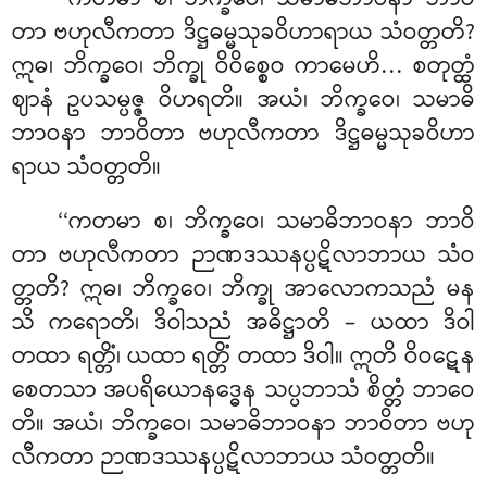
တာ ဗဟုလီကတာ ဒိဋ္ဌဓမ္မသုခဝိဟာရာယ သံဝတ္တတိ?
ဣဓ၊ ဘိက္ခဝေ၊ ဘိက္ခု ဝိဝိစ္စေဝ ကာမေဟိ… စတုတ္ထံ
ဈာနံ ဥပသမ္ပဇ္ဇ ဝိဟရတိ။ အယံ၊ ဘိက္ခဝေ၊ သမာဓိ
ဘာဝနာ ဘာဝိတာ ဗဟုလီကတာ ဒိဋ္ဌဓမ္မသုခဝိဟာ
ရာယ သံဝတ္တတိ။
‘‘ကတမာ
စ၊ ဘိက္ခဝေ၊ သမာဓိဘာဝနာ ဘာဝိ
တာ ဗဟုလီကတာ ဉာဏဒဿနပ္ပဋိလာဘာယ သံဝ
တ္တတိ? ဣဓ၊ ဘိက္ခဝေ၊ ဘိက္ခု အာလောကသညံ မန
သိ ကရောတိ၊ ဒိဝါသညံ အဓိဋ္ဌာတိ – ယထာ ဒိဝါ
တထာ ရတ္တိံ၊ ယထာ
ရတ္တိံ တထာ ဒိဝါ။ ဣတိ ဝိဝဋေန
စေတသာ အပရိယောနဒ္ဓေန သပ္ပဘာသံ စိတ္တံ ဘာဝေ
တိ။ အယံ၊ ဘိက္ခဝေ၊ သမာဓိဘာဝနာ ဘာဝိတာ ဗဟု
လီကတာ ဉာဏဒဿနပ္ပဋိလာဘာယ သံဝတ္တတိ။