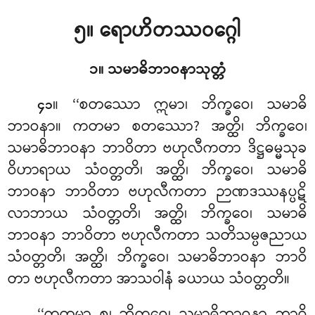
၅။ ရောဟိတဿဝဂ္ဂေါ
၁။ သမာဓိဘာဝနာသုတ္တံ
။ ‘‘စတဿော
ဣမာ၊ ဘိက္ခဝေ၊ သမာဓိ
၄၁
ဘာဝနာ။ ကတမာ စတဿော? အတ္ထိ၊ ဘိက္ခဝေ၊
သမာဓိဘာဝနာ ဘာဝိတာ ဗဟုလီကတာ ဒိဋ္ဌဓမ္မသုခ
ဝိဟာရာယ သံဝတ္တတိ၊ အတ္ထိ၊ ဘိက္ခဝေ၊ သမာဓိ
ဘာဝနာ ဘာဝိတာ ဗဟုလီကတာ ဉာဏဒဿနပ္ပဋိ
လာဘာယ သံဝတ္တတိ၊ အတ္ထိ၊ ဘိက္ခဝေ၊ သမာဓိ
ဘာဝနာ ဘာဝိတာ ဗဟုလီကတာ သတိသမ္ပဇညာယ
သံဝတ္တတိ၊ အတ္ထိ၊ ဘိက္ခဝေ၊ သမာဓိဘာဝနာ ဘာဝိ
တာ ဗဟုလီကတာ အာသဝါနံ ခယာယ သံဝတ္တတိ။
‘‘ကတမာ
စ၊ ဘိက္ခဝေ၊ သမာဓိဘာဝနာ ဘာဝိ