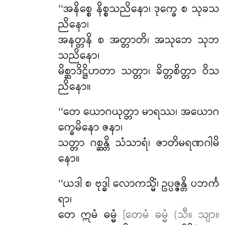
‘‘အနိစ္စေ
နိစ္စသညိနော၊ ဒုက္ခေ စ သုခသ
ညိနော၊
အနတ္တနိ စ အတ္တာတိ၊ အသုဘေ သုဘ
သညိနော၊
မိစ္ဆာဒိဋ္ဌိဟတာ သတ္တာ၊ ခိတ္တစိတ္တာ ဝိသ
ညိနော။
‘‘တေ ယောဂယုတ္တာ မာရဿ၊ အယောဂ
က္ခေမိနော ဇနာ၊
သတ္တာ ဂစ္ဆန္တိ သံသာရံ၊ ဇာတိမရဏဂါမိ
နော။
‘‘ယဒါ စ ဗုဒ္ဓါ လောကသ္မိံ၊ ဥပ္ပဇ္ဇန္တိ ပဘင်္က
ရာ၊
တေ
ဣမံ ဓမ္မံ
[တေမံ ဓမ္မံ (သီ။ သျာ။