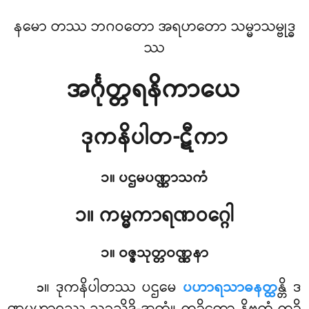
နမော တဿ ဘဂဝတော အရဟတော သမ္မာသမ္ဗုဒ္ဓ
ဿ
အင်္ဂုတ္တရနိကာယေ
ဒုကနိပါတ-ဋီကာ
၁။ ပဌမပဏ္ဏာသကံ
၁။ ကမ္မကာရဏဝဂ္ဂေါ
၁။ ဝဇ္ဇသုတ္တဝဏ္ဏနာ
။ ဒုကနိပါတဿ
ပဌမေ
ပဟာရသာဓနတ္ထ
န္တိ ဒ
၁