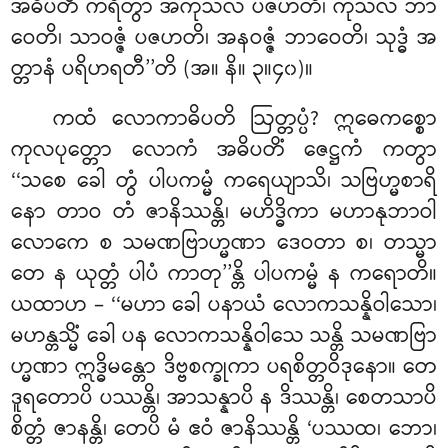
အဓိပတိံ ကရိတွာ အကုသလံ ပဇဟတိ၊ ကုသလံ ဘာ
ဝေတိ၊ သာဝဇ္ဇံ ပဇဟတိ၊ အနဝဇ္ဇံ ဘာဝေတိ၊ သုဒ္ဓံ အ
တ္တာနံ ပရိဟရတီ’’တိ (အ။ နိ။ ၃။၄၀)။
ကထံ
လောကာဓိပတိ ဩတ္တပ္ပံ? ဣဓေကစ္စော
ကုလပုတ္တော လောကံ အဓိပတိံ ဇေဋ္ဌကံ ကတွာ
‘‘သစေ ခေါ တွံ ပါပကမ္မံ ကရေယျာသိ၊ သဗြဟ္မစာရိ
နော တာဝ တံ ဇာနိဿန္တိ၊ မဟိဒ္ဓိကာ မဟာနုဘာဝါ
လောကေ စ သမဏဗြာဟ္မဏာ ဒေဝတာ စ၊ တသ္မာ
တေ န ယုတ္တံ ပါပံ ကာတု’’န္တိ ပါပကမ္မံ န ကရောတိ။
ယထာဟ – ‘‘မဟာ ခေါ ပနာယံ လောကသန္နိဝါသော၊
မဟန္တသ္မိံ ခေါ ပန လောကသန္နိဝါသေ သန္တိ သမဏဗြာ
ဟ္မဏာ ဣဒ္ဓိမန္တော ဒိဗ္ဗစက္ခုကာ ပရစိတ္တဝိဒုနော။ တေ
ဒူရတောပိ ပဿန္တိ၊ အာသန္နာပိ န ဒိဿန္တိ၊ စေတသာပိ
စိတ္တံ ဇာနန္တိ၊ တေပိ မံ ဧဝံ ဇာနိဿန္တိ ‘ပဿထ၊ ဘော၊