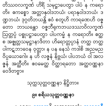
တိဿဝလက္ခဏံ ဟိရိံ သမုဋ္ဌာပေတွာ ပါပံ န ကရော
တိ။ ဧကစ္စော အတ္တာနုဝါဒဘယံ၊ ပရာနုဝါဒဘယံ၊ ဒ
ဏ္ဍဘယံ၊ ဒုဂ္ဂတိဘယန္တိ ဧဝံ စတူဟိ ကာရဏေဟိ ဝဇ္ဇ
တော ဘာယန္တော ဝဇ္ဇဘီရုကဘယဒဿာဝိလက္ခဏံ
ဩတ္တပ္ပံ ပစ္စုပဋ္ဌာပေတွာ ပါပကမ္မံ န ကရောတိ။ ဧတ္ထ
စ အဇ္ဈတ္တသမုဋ္ဌာနာဒိတာ ဟိရောတ္တပ္ပာနံ တတ္ထ တတ္ထ
ပါကဋဘာဝေန ဝုတ္တာ၊ န ပန နေသံ ကဒါစိ အညမည
ဝိပ္ပယောဂေါ။ န ဟိ လဇ္ဇနံ နိဗ္ဘယံ၊ ပါပဘယံ ဝါ အလ
ဇ္ဇနံ အတ္ထီတိ။ ဧဝမေတ္ထ ဝိတ္ထာရတော အတ္ထဝဏ္ဏနာ
ဝေဒိတဗ္ဗာ။
သုက္ကသုတ္တဝဏ္ဏနာ နိဋ္ဌိတာ။
၉။ စရိယသုတ္တဝဏ္ဏနာ