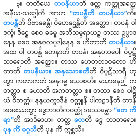
။ တတိယေ
တပနီယာ
တိ ဧတ္ထ ကတ္တုအတ္ထေ
၃
အနီယ-သဒ္ဒေါတိ အာဟ
‘‘တပန္တီတိ တပနီယာ’’
တိ။
တပန္တီ
တိ ဝိဗာဓေန္တိ၊ ဝိဟေဌေန္တီတိ အတ္ထော။ တပနံ ဝါ
ဒုက္ခံ၊ ဒိဋ္ဌေ စေဝ ဓမ္မေ အဘိသမ္ပရာယဉ္စ တဿ ဥပ္ပာဒ
နေန စေဝ အနုဗလပ္ပဒါနေန စ ဟိတာတိ
တပနီယာ
။
အထ ဝါ တပန္တိ တေနာတိ တပနံ၊ အနုတာပေါ၊ ဝိပ္ပဋိ
သာရောတိ အတ္ထော။ တဿ ဟေတုဘာဝတော ဟိ
တာတိ
တပနီယာ။ အနုသောစတီ
တိ ဝိပ္ပဋိသာရီ ဟု
တွာ ကတာကတံ အနုဂမ္မ သောစတိ။ သောစနဉှိ က
တတ္တာ စ ဟောတိ အကတတ္တာ စ။ တထာ စေဝ ပါဠိ
ယံ ဝိဘတ္တံ။ နန္ဒယက္ခာဒီနံ ဝတ္ထူနိ ပါကဋာနီတိ တာနိ
အဒဿေတွာ
ဒွေဘာတိကဝတ္ထုံ ဒဿေန္တော
‘‘တေ ကိ
ရာ’’
တိ အာဒိမာဟ။ တတ္ထ
တေ
တိ ဒွေ ဘာတရော။
ပုန ကိံ မဂ္ဂသီ
တိ ပုန ကိံ ဣစ္ဆသိ။