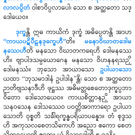
လာလပ္ပိတံ
ဝါစာဝိပ္ပလာပေါ၊ သော စ အတ္ထတော သဒ္
ဒေါယေဝ။
ဒုက္ခ
န္တိ ဣဓ ကာယိကံ ဒုက္ခံ အဓိပ္ပေတန္တိ အာဟ
‘‘ကာယပဋိပီဠနဒုက္ခေဟီ’’
တိ။
မနောဝိဃာတဒေါမ
နဿေဟီ
တိ မနသော ဝိဃာတကရေဟိ ဒေါမနဿေ
ဟိ။ ဗျာပါဒသမ္ပယောဂေန မနသော ဝိဟနနရသဉှိ
ဒေါမနဿံ။ ဘုသော အာယာသော
ဥပါယာသော
ယထာ ‘‘ဘုသမာဒါနံ ဥပါဒါန’’န္တိ၊ သော စ အတ္ထတော
ဉာတိဗျသနာဒီဟိ ဖုဋ္ဌဿ အဓိမတ္တစေတောဒုက္ခပ္ပဘာ
ဝိတော ဒေါသောယေဝ။ ကာယစိတ္တာနဉှိ အာယာ
သနဝသေန ဒေါသဿေဝ ပဝတ္တိအာကာရော ဥပါယာ
သောတိ ဝုစ္စတိ သင်္ခါရက္ခန္ဓပရိယာပန္နော။ တံ စုဒ္ဒသ
ဟိ အကုသလစေတသိကေဟိ အညော ဧကော စေတ