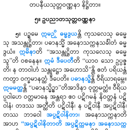
တပနီယသုတ္တဝဏ္ဏနာ နိဋ္ဌိတာ။
၅။ ဥပညာတသုတ္တဝဏ္ဏနာ
။ ပဉ္စမေ
ဣမဉှိ ဓမ္မဒွယ
န္တိ ကုသလေသု ဓမ္မေ
၅
သု အသန္တုဋ္ဌိတာ၊ ပဓာနသ္မိံ အနောသက္ကနသင်္ခါတံ ဓမ္မ
ဒွယံ။
ဣမိနာ
တိ ‘‘အသန္တုဋ္ဌိတာ ကုသလေသု ဓမ္မေ
သူ’’တိ ဝစနေန။
ဣမံ ဒီပေတီ
တိ ‘‘ယာဝ သော ဥပ္ပဇ္ဇ
တိ၊ န တာဝါဟံ သန္တုဋ္ဌော အဟောသိ’’န္တိ ဧတံ ပရိယန္တံ
ကတွာ ဝက္ခမာနတ္ထံ ဒီပေတိ။
ပဓာနသ္မိ
န္တိ ဝီရိယာရမ္ဘေ။
ဣမမတ္ထ
န္တိ ‘‘ပဓာနသ္မိဉ္စာ’’တိအာဒိနာ ဝုတ္တမတ္ထံ။ ဝီရိယ
ပ္ပဝါဟေ ဝတ္တမာနေ အန္တရာ ဧဝ ပဋိဂမနံ နိဝတ္တနံ ပဋိ
ဝါနံ၊ တဒဿ အတ္ထီတိ ပဋိဝါနီ၊ န ပဋိဝါနီ အပ္ပဋိဝါနီ၊
တဿ ဘာဝေါ
အပ္ပဋိဝါနိတာ၊
အနောသက္ကနာတိ
အာဟ
‘‘အပ္ပဋိဝါနိတာတိ အပ္ပဋိက္ကမနာ အနောသက္က