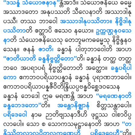
‘‘ဒသန္နံ သံယောဇနာန’’
န္တိအာဒိ။ သံယောဇနိယေ ဓမ္မေ
အဿာဒတော အနုပဿတိ သီလေနာတိ အဿာဒါနု
ပဿီ၊ တဿ ဘာဝေါ
အဿာဒါနုပဿိတာ။ နိဗ္ဗိဒါနု
ပဿိတာ
တိ ဧတ္ထာပိ ဧသေဝ နယော။
ဥက္ကဏ္ဌနဝသေ
နာ
တိ သံယောဇနိယေသု တေဘူမကဓမ္မေသု နိဗ္ဗိန္ဒနဝ
သေန။ ဇနနံ
ဇာတိ၊
ခန္ဓာနံ ပါတုဘာဝေါတိ အာဟ
‘‘ဇာတိယာတိ ခန္ဓနိဗ္ဗတ္တိတော’’
တိ၊ ခန္ဓာနံ တတ္ထ တတ္ထ
ဘဝေ အပရာပရံ နိဗ္ဗတ္တိတောတိ အတ္ထော။
ခန္ဓပရိပါ
ကော
ဧကဘဝပရိယာပန္နာနံ ခန္ဓာနံ ပုရာဏဘာဝေါ။
ဧကဘဝပရိယာပန္နဇီဝိတိန္ဒြိယပ္ပဗန္ဓဝိစ္ဆေဒဝသေန
ခန္ဓာနံ ဘေဒေါ ဣဓ မရဏန္တိ အာဟ
‘‘မရဏေနာတိ
ခန္ဓဘေဒတော’’
တိ။
အန္တောနိဇ္ဈာနံ
စိတ္တသန္တာပေါ။
ပရိဒေဝေါ
နာမ ဉာတိဗျသနာဒီဟိ ဖုဋ္ဌဿ ဝါစာဝိပ္ပ
လာပေါ။ သော စ သောကသမုဋ္ဌာနောတိ အာဟ
‘‘တ
န္နိဿိတလာလပ္ပိတလက္ခဏေဟိ ပရိဒေဝေဟီ’’
တိ။