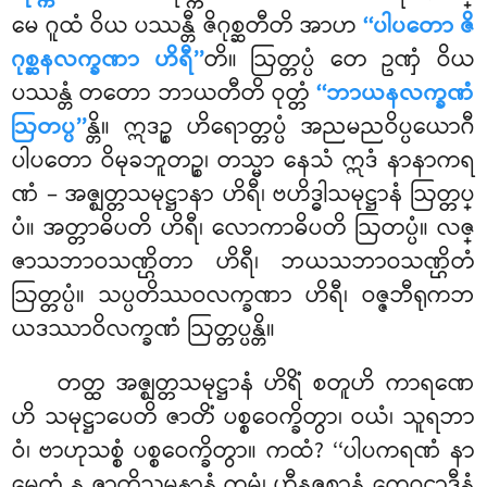
မေ ဂူထံ ဝိယ ပဿန္တီ ဇိဂုစ္ဆတီတိ အာဟ
‘‘ပါပတော ဇိ
ဂုစ္ဆနလက္ခဏာ ဟိရီ’’
တိ။ ဩတ္တပ္ပံ တေ ဥဏှံ ဝိယ
ပဿန္တံ တတော ဘာယတီတိ ဝုတ္တံ
‘‘ဘာယနလက္ခဏံ
ဩတပ္ပ’’
န္တိ။ ဣဒဉ္စ ဟိရောတ္တပ္ပံ အညမညဝိပ္ပယောဂီ
ပါပတော ဝိမုခဘူတဉ္စ၊ တသ္မာ နေသံ ဣဒံ နာနာကရ
ဏံ – အဇ္ဈတ္တသမုဋ္ဌာနာ ဟိရီ၊ ဗဟိဒ္ဓါသမုဋ္ဌာနံ ဩတ္တပ္
ပံ။ အတ္တာဓိပတိ ဟိရီ၊ လောကာဓိပတိ ဩတပ္ပံ။ လဇ္
ဇာသဘာဝသဏ္ဌိတာ ဟိရီ၊ ဘယသဘာဝသဏ္ဌိတံ
ဩတ္တပ္ပံ။ သပ္ပတိဿဝလက္ခဏာ ဟိရီ၊ ဝဇ္ဇဘီရုကဘ
ယဒဿာဝိလက္ခဏံ ဩတ္တပ္ပန္တိ။
တတ္ထ အဇ္ဈတ္တသမုဋ္ဌာနံ ဟိရိံ စတူဟိ ကာရဏေ
ဟိ သမုဋ္ဌာပေတိ ဇာတိံ ပစ္စဝေက္ခိတွာ၊ ဝယံ၊ သူရဘာ
ဝံ၊ ဗာဟုသစ္စံ ပစ္စဝေက္ခိတွာ။ ကထံ? ‘‘ပါပကရဏံ နာ
မေတံ န ဇာတိသမ္ပန္နာနံ ကမ္မံ၊ ဟီနဇစ္စာနံ ကေဝဋ္ဋာဒီနံ