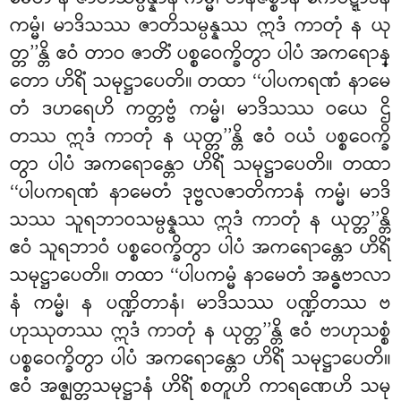
ကမ္မံ၊ မာဒိသဿ ဇာတိသမ္ပန္နဿ ဣဒံ ကာတုံ န ယု
တ္တ’’န္တိ ဧဝံ တာဝ ဇာတိံ ပစ္စဝေက္ခိတွာ ပါပံ အကရောန္
တော ဟိရိံ သမုဋ္ဌာပေတိ။ တထာ ‘‘ပါပကရဏံ နာမေ
တံ ဒဟရေဟိ ကတ္တဗ္ဗံ ကမ္မံ၊ မာဒိသဿ ဝယေ ဌိ
တဿ ဣဒံ ကာတုံ န ယုတ္တ’’န္တိ ဧဝံ ဝယံ ပစ္စဝေက္ခိ
တွာ ပါပံ အကရောန္တော ဟိရိံ သမုဋ္ဌာပေတိ။ တထာ
‘‘ပါပကရဏံ နာမေတံ ဒုဗ္ဗလဇာတိကာနံ ကမ္မံ၊ မာဒိ
သဿ သူရဘာဝသမ္ပန္နဿ ဣဒံ ကာတုံ န ယုတ္တ’’န္တိ
ဧဝံ သူရဘာဝံ ပစ္စဝေက္ခိတွာ ပါပံ အကရောန္တော ဟိရိံ
သမုဋ္ဌာပေတိ။ တထာ ‘‘ပါပကမ္မံ နာမေတံ အန္ဓဗာလာ
နံ ကမ္မံ၊ န ပဏ္ဍိတာနံ၊ မာဒိသဿ ပဏ္ဍိတဿ ဗ
ဟုဿုတဿ ဣဒံ ကာတုံ န ယုတ္တ’’န္တိ ဧဝံ ဗာဟုသစ္စံ
ပစ္စဝေက္ခိတွာ ပါပံ အကရောန္တော ဟိရိံ သမုဋ္ဌာပေတိ။
ဧဝံ အဇ္ဈတ္တသမုဋ္ဌာနံ ဟိရိံ စတူဟိ ကာရဏေဟိ သမု