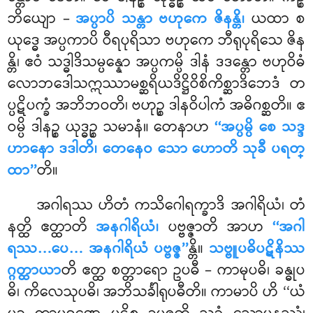
ဘိယျော –
အပ္ပာပိ သန္တာ ဗဟုကေ ဇိနန္တိ၊
ယထာ စ
ယုဒ္ဓေ အပ္ပကာပိ ဝီရပုရိသာ ဗဟုကေ ဘီရုပုရိသေ ဇိန
န္တိ၊ ဧဝံ သဒ္ဓါဒိသမ္ပန္နော အပ္ပကမ္ပိ ဒါနံ ဒဒန္တော ဗဟုဝိဓံ
လောဘဒေါသဣဿာမစ္ဆရိယဒိဋ္ဌိဝိစိကိစ္ဆာဒိဘေဒံ တ
ပ္ပဋိပက္ခံ အဘိဘဝတိ၊ ဗဟုဉ္စ ဒါနဝိပါကံ အဓိဂစ္ဆတိ။ ဧ
ဝမ္ပိ ဒါနဉ္စ ယုဒ္ဓဉ္စ သမာနံ။ တေနာဟ
‘‘အပ္ပမ္ပိ စေ သဒ္ဒ
ဟာနော ဒဒါတိ၊ တေနေဝ သော ဟောတိ သုခီ ပရတ္
ထာ’’
တိ။
အဂါရဿ ဟိတံ ကသိဂေါရက္ခာဒိ အဂါရိယံ၊ တံ
နတ္ထိ ဧတ္ထာတိ
အနဂါရိယံ၊
ပဗ္ဗဇ္ဇာတိ အာဟ
‘‘အဂါ
ရဿ…ပေ… အနဂါရိယံ ပဗ္ဗဇ္ဇ’’
န္တိ။
သဗ္ဗူပဓိပဋိနိဿ
ဂ္ဂတ္ထာယာ
တိ ဧတ္ထ စတ္တာရော ဥပဓီ – ကာမုပဓိ၊ ခန္ဓုပ
ဓိ၊ ကိလေသုပဓိ၊ အဘိသင်္ခါရုပဓီတိ။ ကာမာပိ ဟိ ‘‘ယံ