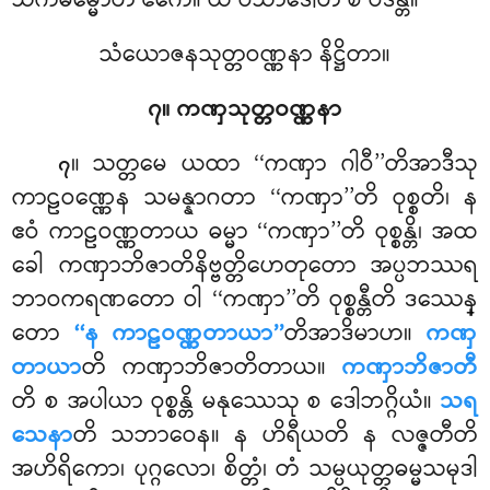
သိကဓမ္မောတိ ဧကေ။ ယံ ဝိသာဒေါတိ စ ဝဒန္တိ။
သံယောဇနသုတ္တဝဏ္ဏနာ နိဋ္ဌိတာ။
၇။ ကဏှသုတ္တဝဏ္ဏနာ
။ သတ္တမေ ယထာ ‘‘ကဏှာ ဂါဝီ’’တိအာဒီသု
၇
ကာဠဝဏ္ဏေန သမန္နာဂတာ ‘‘ကဏှာ’’တိ ဝုစ္စတိ၊ န
ဧဝံ ကာဠဝဏ္ဏတာယ ဓမ္မာ ‘‘ကဏှာ’’တိ ဝုစ္စန္တိ၊ အထ
ခေါ ကဏှာဘိဇာတိနိဗ္ဗတ္တိဟေတုတော အပ္ပဘဿရ
ဘာဝကရဏတော ဝါ ‘‘ကဏှာ’’တိ ဝုစ္စန္တီတိ ဒဿေန္
တော
‘‘န ကာဠဝဏ္ဏတာယာ’’
တိအာဒိမာဟ။
ကဏှ
တာယာ
တိ ကဏှာဘိဇာတိတာယ။
ကဏှာဘိဇာတီ
တိ စ အပါယာ ဝုစ္စန္တိ မနုဿေသု စ ဒေါဘဂ္ဂိယံ။
သရ
သေနာ
တိ သဘာဝေန။ န ဟိရီယတိ န လဇ္ဇတီတိ
အဟိရိကော၊ ပုဂ္ဂလော၊ စိတ္တံ၊ တံ သမ္ပယုတ္တဓမ္မသမုဒါ