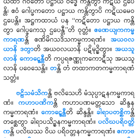
ယထာ ဂီဝတော ပဋ္ဌာယ ဝဒ္ဓေ ကန္တိတွာ ကဋိယံ ဌပေ
န္တိ၊ ဧဝံ ဂေါပ္ဖကတော ပဋ္ဌာယ ကန္တိတွာပိ ကဋိယမေဝ
ဌပေန္တိ။ အဋ္ဌကထာယံ ပန
‘‘ကဋိတော ပဋ္ဌာယ ကန္တိ
တွာ ဂေါပ္ဖကေသု ဌပေန္တီ’’တိ ဝုတ္တံ။
ဧဏေယျကကမ္မ
ကာရဏ
န္တိ ဧဏိမိဂသဒိသကမ္မကာရဏံ။
အယဝလ
ယာနိ ဒတွာ
တိ အယဝလယာနိ ပဋိမုဉ္စိတွာ။
အယသူ
လာနိ ကောဋ္ဋေန္တီ
တိ ကပ္ပရဇဏ္ဏုကကောဋီသု အယသူ
လာနိ ပဝေသေန္တိ။
တ
န္တိ တံ တထာကတကမ္မကာရဏံ
သတ္တံ။
ဗဠိသမံသိက
န္တိ ဗလိသေဟိ မံသုပ္ပာဋနကမ္မကာရ
ဏံ။
ကဟာပဏိက
န္တိ ကဟာပဏမတ္တသော ဆိန္ဒန
ကမ္မကာရဏံ။
ကောဋ္ဋေန္တီ
တိ ဆိန္ဒန္တိ။
ခါရာပတစ္ဆိက
န္တိ
တစ္ဆေတွာ ခါရာပသိဉ္စနကမ္မကာရဏံ။
ပလိဃပရိဝတ္တိ
က
န္တိ ပလိဃဿ ဝိယ ပရိဝတ္တနကမ္မကာရဏံ။
ဧကာဗ