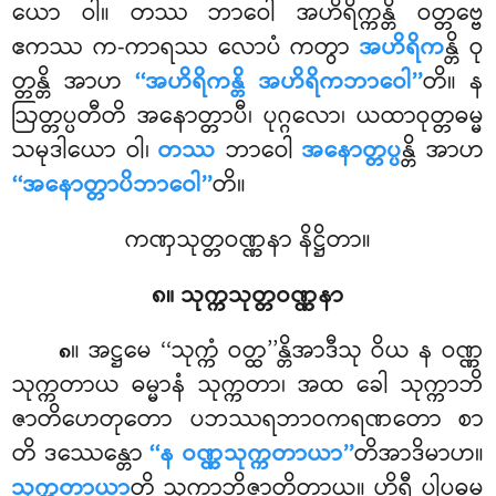
ယော ဝါ။ တဿ ဘာဝေါ အဟိရိက္ကန္တိ ဝတ္တဗ္ဗေ
ဧကဿ က-ကာရဿ လောပံ ကတွာ
အဟိရိက
န္တိ ဝု
တ္တန္တိ အာဟ
‘‘အဟိရိကန္တိ အဟိရိကဘာဝေါ’’
တိ။ န
ဩတ္တပ္ပတီတိ အနောတ္တာပီ၊ ပုဂ္ဂလော၊ ယထာဝုတ္တဓမ္မ
သမုဒါယော ဝါ၊
တဿ
ဘာဝေါ
အနောတ္တပ္ပ
န္တိ အာဟ
‘‘အနောတ္တာပိဘာဝေါ’’
တိ။
ကဏှသုတ္တဝဏ္ဏနာ နိဋ္ဌိတာ။
၈။ သုက္ကသုတ္တဝဏ္ဏနာ
။ အဋ္ဌမေ
‘‘သုက္ကံ ဝတ္ထ’’န္တိအာဒီသု ဝိယ န ဝဏ္ဏ
၈
သုက္ကတာယ ဓမ္မာနံ သုက္ကတာ၊ အထ ခေါ
သုက္ကာဘိ
ဇာတိဟေတုတော ပဘဿရဘာဝကရဏတော စာ
တိ ဒဿေန္တော
‘‘န ဝဏ္ဏသုက္ကတာယာ’’
တိအာဒိမာဟ။
သုက္ကတာယာ
တိ သုက္ကာဘိဇာတိတာယ။ ဟိရီ ပါပဓမ္