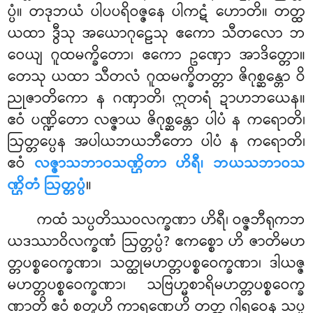
ပ္ပံ။ တဒုဘယံ ပါပပရိဝဇ္ဇနေ ပါကဋံ ဟောတိ။ တတ္ထ
ယထာ ဒွီသု အယောဂုဠေသု ဧကော သီတလော ဘ
ဝေယျ ဂူထမက္ခိတော၊ ဧကော ဥဏှော အာဒိတ္တော။
တေသု ယထာ သီတလံ ဂူထမက္ခိတတ္တာ ဇိဂုစ္ဆန္တော ဝိ
ညုဇာတိကော န ဂဏှာတိ၊ ဣတရံ ဍာဟဘယေန။
ဧဝံ ပဏ္ဍိတော လဇ္ဇာယ ဇိဂုစ္ဆန္တော ပါပံ န ကရောတိ၊
ဩတ္တပ္ပေန အပါယဘယဘီတော ပါပံ န ကရောတိ၊
ဧဝံ
လဇ္ဇာသဘာဝသဏ္ဌိတာ ဟိရီ၊ ဘယသဘာဝသ
ဏ္ဌိတံ ဩတ္တပ္ပံ
။
ကထံ
သပ္ပတိဿဝလက္ခဏာ ဟိရီ၊ ဝဇ္ဇဘီရုကဘ
ယဒဿာဝိလက္ခဏံ ဩတ္တပ္ပံ? ဧကစ္စော ဟိ ဇာတိမဟ
တ္တပစ္စဝေက္ခဏာ၊ သတ္ထုမဟတ္တပစ္စဝေက္ခဏာ၊ ဒါယဇ္ဇ
မဟတ္တပစ္စဝေက္ခဏာ၊ သဗြဟ္မစာရိမဟတ္တပစ္စဝေက္ခ
ဏာတိ ဧဝံ စတူဟိ ကာရဏေဟိ တတ္ထ ဂါရဝေန သပ္ပ