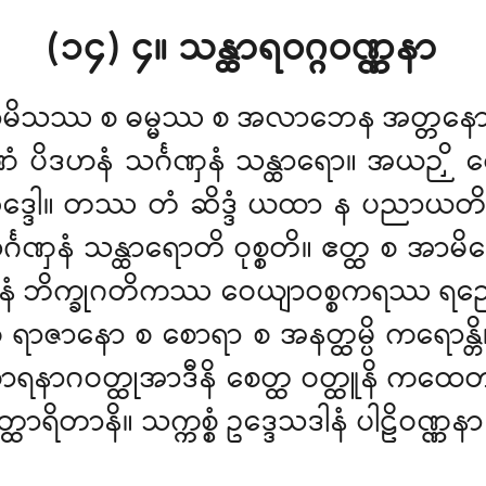
(၁၄) ၄။ သန္ထာရဝဂ္ဂဝဏ္ဏနာ
မိသဿ စ ဓမ္မဿ စ အလာဘေန အတ္တနော ပ
ပိဒဟနံ သင်္ဂဏှနံ သန္ထာရော။ အယဉှိ 
 ဆိဒ္ဒေါ။ တဿ တံ ဆိဒ္ဒံ ယထာ န ပညာယတ
္ဂဏှနံ သန္ထာရောတိ ဝုစ္စတိ။ ဧတ္ထ စ အာ
ူနံ ဘိက္ခုဂတိကဿ
ဝေယျာဝစ္စကရဿ ရညော 
ိ ရာဇာနော စ စောရာ စ အနတ္ထမ္ပိ ကရောန္တိ၊
 စောရနာဂဝတ္ထုအာဒီနိ စေတ္ထ ဝတ္ထူနိ ကထ
္ထာရိတာနိ။ သက္ကစ္စံ ဥဒ္ဒေသဒါနံ ပါဠိဝဏ္