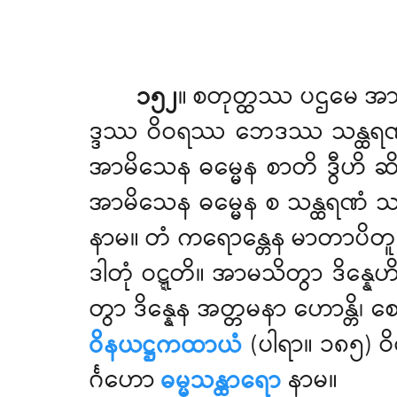
၁၅၂
။ စတုတ္ထဿ ပဌမေ အာ
ဒ္ဒဿ ဝိဝရဿ ဘေဒဿ သန္ထရဏံ 
အာမိသေန ဓမ္မေန စာတိ ဒွီဟိ
အာမိသေန ဓမ္မေန စ သန္ထရဏံ သင်
နာမ။ တံ ကရောန္တေန မာတာပိတ
ဒါတုံ ဝဋ္ဋတိ။ အာမသိတွာ ဒိန္နေဟ
တွာ ဒိန္နေန အတ္တမနာ ဟောန္တိ၊
ဝိနယဋ္ဌကထာယံ
(ပါရာ။ ၁၈၅) ဝိတ
င်္ဂဟော
ဓမ္မသန္ထာရော
နာမ။