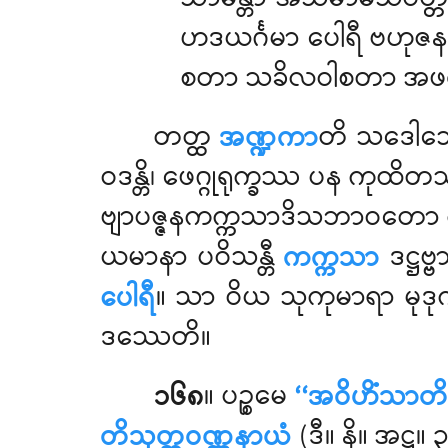
သာမန္တာ အသမာဓိသံဝတ္တ
ဟဒယင်္ဂမာ ပေါရီ ဗဟုဇ
စတာ သခိလဝါစတာ အဖရုသဝါ
တတ္ထ
အဏ္ဍကာ
တိ သဒေါသေ 
ဝဒန္တိ၊ ဖေဂ္ဂုရုက္ခဿ ပန ကုထိ
ဗျာပဇ္ဇနကက္ကသာဒိသဘာဝတော က
ယမာနာ ပဝိသန္တီ
ကက္ကသာ
ဒဋ္ဌဗ
ပေါရီ
။ သာ ဝိယ သုကုမာရာ မုဒု
ဒဿေတိ။
၁၆၈
။ ပဉ္စမေ
‘‘အဝိဟိံသာတိ
တိသုတ္တဝဏ္ဏနာယံ
(ဒီ။ နိ။ အဋ္ဌ