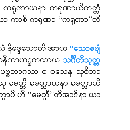
ာ ကရုဏာယနာ ကရုဏာယိတတ္တံ
ိ ယာ ကာစိ ကရုဏာ ‘‘ကရုဏာ’’တိ
 နိဒ္ဒေသောတိ အာဟ
‘‘သောစဗျံ
။ ဒီဃနိကာယဋ္ဌကထာယ
သင်္ဂီတိသုတ္တ
တ္တာပုဗ္ဗဘာဂဿ စ ဝသေန သုစိဘာ
 မေတ္တိ မေတ္တာယနာ မေတ္တာယိ
တ္ထာပိ ဟိ ‘‘မေတ္တီ’’တိအာဒိနာ ယာ