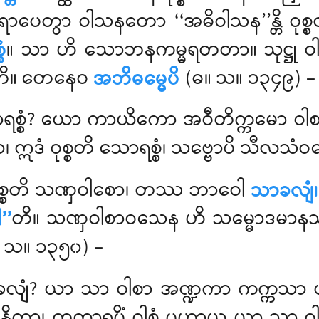
တွာ ဝါသနတော ‘‘အဓိဝါသန’’န္တိ ဝုစ္စ
ံ
။ သာ ဟိ သောဘနကမ္မရတတာ။ သုဋ္ဌု
တိ။ တေနေဝ
အဘိဓမ္မေပိ
(ဓ။ သ။ ၁၃၄၉) –
ရစ္စံ? ယော ကာယိကော အဝီတိက္ကမော ဝ
ဣဒံ ဝုစ္စတိ သောရစ္စံ၊ သဗ္ဗောပိ သီလသံဝ
ဝုစ္စတိ သဏှဝါစော၊ တဿ ဘာဝေါ
သာခလျံ၊
’’
တိ။ သဏှဝါစာဝသေန ဟိ သမ္မောဒမာ
 သ။ ၁၃၅၀) –
ခလျံ? ယာ သာ ဝါစာ အဏ္ဍကာ ကက္ကသာ 