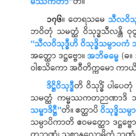
မဿကတာ’’
တိ။
၁၇၆
။ တေရသမေ
သီလဝိသုဒ
ဘဝိတုံ သမတ္ထံ ဝိသုဒ္ဓသီလန္တ
‘‘သီလဝိသုဒ္ဓီဟိ ဝိသုဒ္ဓိသမ္ပာပကံ
အတ္ထော ဒဋ္ဌဗ္ဗော။
အဘိဓမ္မေ
(ဓ။ 
ဝါစသိကော အဝီတိက္ကမော ကာယိကဝ
ဒိဋ္ဌိဝိသုဒ္ဓီ
တိ ဝိသုဒ္ဓိံ ပါပေတ
သမတ္ထံ ကမ္မဿကတဉာဏာဒိ သ
သမ္မာဒိဋ္ဌီ’’
တိ။ ဧတ္ထာပိ
ဝိသုဒ္ဓိသမ္
သမ္ပာပိကာတိ ဧဝမတ္ထော ဒဋ္ဌဗ္ဗေ
တဉာဏံ၊ သစ္စာနုလောမိကံ ဉာဏံ၊ မ