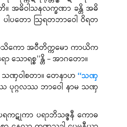
တိ။ အဓိဝါသနလက္ခဏာ ခန္တိ အဓိ
 ဝါ ပါပတော ဩရတဘာဝေါ ဝိရတ
ါစသိကော အဝီတိက္ကမော ကာယိက
ရော သောရစ္စ’’န္တိ – အာဂတော။
သဏှဝါစတာ။ တေနာဟ
‘‘သဏှ
နဿ ပုဂ္ဂလဿ ဘာဝေါ နာမ သဏှ
ပရကဋုကာ ပရာဘိသဇ္ဇနီ ကောဓ