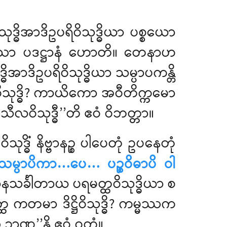
ိသုဒ္ဓိအာဒိဥပရိဝိသုဒ္ဓိယာ ပစ္စယော
လံ တဿာ ပဒဋ္ဌာနံ ဟောတိ။ တေနာဟ
ိသုဒ္ဓိအာဒိဥပရိဝိသုဒ္ဓိယာ သမ္ပာပကန္တိ
ုဒ္ဓိ? ကာယိကော အဝီတိက္ကမော
ဝိသုဒ္ဓီ’’တိ ဧဝံ ဝိဘတ္တာ။
ဒ္ဓိံ နိဗ္ဗာနဉ္စ ပါပေတုံ ဥပနေတုံ
ဒ္ဓိသမ္ပာပိကာ…ပေ… ပဉ္စဝိဓာပိ ဝါ
ာနသင်္ခါတာယ
ပရမတ္ထဝိသုဒ္ဓိယာ စ
 ကတမာ ဒိဋ္ဌိဝိသုဒ္ဓိ? ကမ္မဿက
’’န္တိ ဧဝံ ဝုတ္တံ။