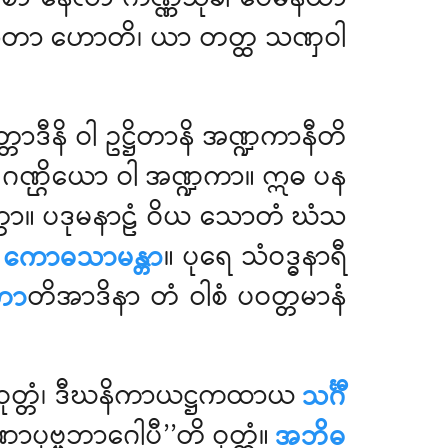
စာ နေလာ ကဏ္ဏသုခါ ပေမနီယာ
ဘာသိတာ ဟောတိ၊ ယာ တတ္ထ သဏှဝါ
ာဒီနိ ဝါ ဥဋ္ဌိတာနိ အဏ္ဍကာနီတိ
 ဝါ ဂဏ္ဌိယော ဝါ အဏ္ဍကာ။ ဣဓ ပန
တာ။ ပဒုမနာဠံ ဝိယ သောတံ ဃံသ
ာ
ကောဓသာမန္တာ
။ ပုရေ သံဝဒ္ဓနာရီ
တာ
တိအာဒိနာ တံ ဝါစံ ပဝတ္တမာနံ
ုတ္တံ၊ ဒီဃနိကာယဋ္ဌကထာယ
သင်္ဂီ
ပုဗ္ဗဘာဂေါပီ’’တိ ဝုတ္တံ။
အဘိဓ