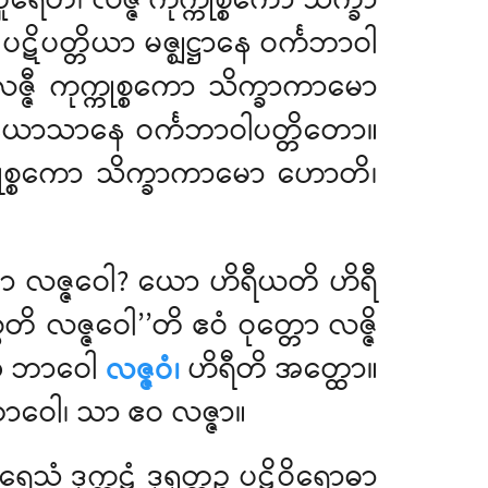
တိ၊ လဇ္ဇီ ကုက္ကုစ္စကော သိက္ခာ
ိပတ္တိယာ မဇ္ဈဋ္ဌာနေ
ဝင်္ကဘာဝါ
္ဇီ ကုက္ကုစ္စကော သိက္ခာကာမော
ိယောသာနေ ဝင်္ကဘာဝါပတ္တိတော။
ုစ္စကော သိက္ခာကာမော ဟောတိ၊
ကတမော လဇ္ဇဝေါ? ယော ဟိရီယတိ ဟိရီ
လဇ္ဇဝေါ’’တိ ဧဝံ ဝုတ္တော လဇ္ဇိ
တဿ ဘာဝေါ
လဇ္ဇဝံ၊
ဟိရီတိ အတ္ထော။
ာဝေါ၊ သာ ဧဝ လဇ္ဇာ။
သံ ဒုက္ကဋံ ဒုရုတ္တဉ္စ ပဋိဝိရောဓာ