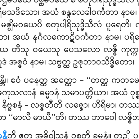
ဝယေ ပစ္ဆိမဝယေ စ စတုပါရိသုဒ္ဓိသီလံ ပူရေ
မသဒိသော၊ အယံ စန္ဒလေခါဝင်္ကတာ နာမ၊ ပဋ
ဈိမဝယေပိ စတုပါရိသုဒ္ဓိသီလံ ပူရေတိ၊ လဇ
ော၊ အယံ နင်္ဂလကောဋိဝင်္ကတာ နာမ၊ ပရ
ပဟာယ တီသု ဝယေသု
ပေသလော လဇ္ဇီ ကုက္က
ဇ္ဇဝံ နာမ၊ သဗ္ဗတ္ထ ဥဇုဘာဝသိဒ္ဓိတော။
တိပိ ပဌန္တိ။ ဧဝံ ပနေတ္ထ အတ္ထော – ‘‘တတ္ထ 
သလာနံ ဓမ္မာနံ သမာပတ္တိယာ၊ အယံ ဝုစ္စတိ 
 နိဗ္ဗစနံ – လဇ္ဇတီတိ လဇ္ဇော၊ ဟိရိမာ၊ 
ာ ‘‘မာလီ မာယီ’’တိ၊ တဿ ဘာဝေါ လဇ္ဇိဘ
္တီ
တိ ဧတ္ထ အဓိဝါသနံ ဝုစ္စတိ ခမနံ။ တဉှိ ပရေ