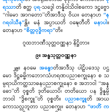
ရဿာ
တိ ဧတ္ထ
ပုရ
-သဒ္ဒေါ တန္နိဝါသိဝါစကော ဒဋ္ဌဗ္ဗော
‘‘ဂါမော အာဂတော’’တိအာဒီသု ဝိယ။ တေနာဟ
‘‘န
ဂရဝါသီန’’
န္တိ။ မနံ အပ္ပာယတိ ဝဍ္ဎေတီတိ
မနာပါ
။
တေနာဟ
‘‘စိတ္တဝုဒ္ဓိကရာ’’
တိ။
ဂူထဘာဏီသုတ္တဝဏ္ဏနာ နိဋ္ဌိတာ။
၉။ အန္ဓသုတ္တဝဏ္ဏနာ
။ နဝမေ
အန္ဓော
တိအာဒီသု ပါဠိပဒေသု ပဌ
၂၉
မော ဒိဋ္ဌဓမ္မိကဘောဂသံဟရဏပညာစက္ခုနော စ သ
မ္ပရာယိကတ္ထသာဓနပညာစက္ခုနော စ အဘာဝါ ‘‘အန္
ဓော’’တိ ဝုစ္စတိ ဒုတိယောပိ၊ တတိယော ပန ဒွိန္နမ္ပိ
ဘာဝါ ‘‘ဒွိစက္ခူ’’တိ ဝုစ္စတိ။
ပညာစက္ခူ
တိ အာယ
ကောသလ္လဘူတာ ပညာစက္ခု။ တေနာဟ
‘‘ဖာတိံ က