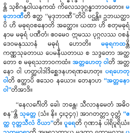
န္တိ သုစိဂန္ဓဝါယနကထံ ကိလေသဒုဂ္ဂန္ဓာဘာဝတော။
မ
ဓုဘာဏီ
တိ ဧတ္ထ ‘‘မုဒုဘာဏီ’’တိပိ ပဌန္တိ။ ဥဘယတ္ထာ
ပိ ဟိ မဓုရဝစနောတိ အတ္ထော။ ယထာ ဟိ
စတုမဓုရံ
နာမ မဓုရံ ပဏီတံ၊ ဧဝမေဝ ဣမဿ ပုဂ္ဂလဿ ဝစနံ
ဒေဝမနုဿာနံ မဓုရံ ဟောတိ။
မဓုရကထ
န္တိ
ကဏ္ဏသုခတာယ ပေမနီယတာယ စ သဒ္ဒတော အတ္ထ
တော စ မဓုရသဘာဝကထံ။
အတ္တဟေတု ဝါ
တိ အတ္တ
နော ဝါ ဟတ္ထပါဒါဒိစ္ဆေဒနဟရဏဟေတု။
ပရဟေတု
ဝါ
တိ ဧတ္ထာပိ ဧသေဝ နယော။ တေနာဟ
‘‘အတ္တနော
ဝါ’’
တိအာဒိ။
‘‘နေလင်္ဂေါတိ ခေါ၊ ဘန္တေ၊ သီလာနမေတံ အဓိဝ
စန’’န္တိ
သုတ္တေ
(သံ။ နိ။ ၄။၃၄၇) အာဂတတ္တာ ဝုတ္တံ
‘‘ဧ
တ္ထ ဝုတ္တသီလံ ဝိယာ’’
တိ။
ပူရေ
တိ ဂုဏာနံ ပါရိပူရိယံ။
သုကုမာရာ
တိ အဖရုသတာယ မုဒုကာ ကောမလာ။
ပု