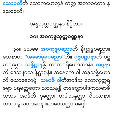
သောစတီ
တိ သောကဟေတူနံ တတ္ထ အဘာဝတော န
သောစတိ။
အန္ဓသုတ္တဝဏ္ဏနာ နိဋ္ဌိတာ။
၁၀။ အဝကုဇ္ဇသုတ္တဝဏ္ဏနာ
။ ဒသမေ
အဝကုဇ္ဇပညော
တိ နိက္ကုဇ္ဇပညော။
၃၀
တေနာဟ
‘‘အဓောမုခပညော’’
တိ။
ပုဗ္ဗပဋ္ဌပနာ
တိ ပဌ
မာရမ္ဘော။
သန္နိဋ္ဌာန
န္တိ ကထာပရိယောသာနံ။
အပ္ပနာ
တိ ဒေသနာယ နိဋ္ဌာပနံ။ အနေကေ ဝါ အနုသန္ဓိယော
တိ ယောဇေတဗ္ဗံ။
သမာဓိ ဝါ
တိအာဒီသု လောကုတ္တရ
ဓမ္မာ ပရမတ္ထတော သာသနန္တိ တဒတ္ထောပါဒကသမာဓိ
တဿ အာဒီတိ ဝုတ္တော၊ တဒါသန္နတ္တာ ဝိပဿနာ၊
တဿ မူလဘာဝေန ဧကဒေသတ္တာ မဂ္ဂေါ။