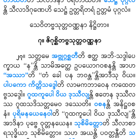
ဟာယတီ
တိ သီလာဒိနာ ပရိဟာယတိ။
သေဋ္ဌံ ပုဂ္ဂလ
န္တိ သီလာဒိဂုဏေဟိ သေဋ္ဌံ ဥတ္တရိတရံ ဥတ္တမံ ပုဂ္ဂလံ။
သေဝိတဗ္ဗသုတ္တဝဏ္ဏနာ နိဋ္ဌိတာ။
၇။ ဇိဂုစ္ဆိတဗ္ဗသုတ္တဝဏ္ဏနာ
။ သတ္တမေ
အဗ္ဘုဂ္ဂစ္ဆတီ
တိ ဧတ္ထ အဘိ-သဒ္ဒါပေ
၂၇
က္ခာယ ‘‘န’’န္တိ သာမိအတ္ထေ ဥပယောဂဝစနန္တိ အာဟ
‘‘အဿာ’’
တိ ‘‘တံ ခေါ ပန ဘဝန္တ’’န္တိအာဒီသု ဝိယ။
ပါပကော ကိတ္တိသဒ္ဒေါ
တိ လာမကဘာဝေန ကထေတ
ဗ္ဗသဒ္ဒေါ။
ဂူထကူပေါ ဝိယ ဒုဿီလျ
န္တိ ဧတေန ဒုဿီလ
ဿ ဂူထသဒိသတ္တမေဝ ဒဿေတိ။
ဝစန
န္တိ အနိဋ္ဌဝစ
နံ။
ပုရိမနယေနေဝါ
တိ ‘‘ဂူထကူပေါ ဝိယ ဒုဿီလျ’’န္တိ
အာဒိနာ ပုဗ္ဗေ ဝုတ္တနယေန။
သုစိမိတ္တော
တိ သီလာစာ
ရသုဒ္ဓိယာ သုစိမိတ္တော။ သဟ အယန္တိ ပဝတ္တန္တီတိ
သ