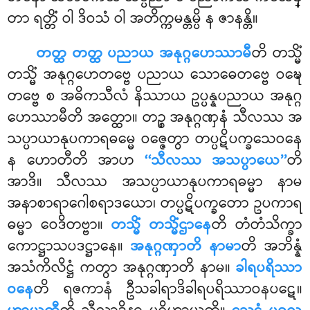
တာ ရတ္တိံ ဝါ ဒိဝသံ ဝါ အတိက္ကမန္တမ္ပိ န ဇာနန္တိ။
တတ္ထ တတ္ထ ပညာယ အနုဂ္ဂဟေဿာမီ
တိ တသ္မိံ
တသ္မိံ အနုဂ္ဂဟေတဗ္ဗေ ပညာယ သောဓေတဗ္ဗေ ဝဍ္ဎေ
တဗ္ဗေ စ အဓိကသီလံ နိဿာယ ဥပ္ပန္နပညာယ အနုဂ္ဂ
ဟေဿာမီတိ အတ္ထော။ တဉ္စ အနုဂ္ဂဏှနံ သီလဿ အ
သပ္ပာယာနုပကာရဓမ္မေ ဝဇ္ဇေတွာ တပ္ပဋိပက္ခသေဝနေ
န ဟောတီတိ အာဟ
‘‘သီလဿ အသပ္ပာယေ’’
တိ
အာဒိ။ သီလဿ အသပ္ပာယာနုပကာရဓမ္မာ နာမ
အနာစာရာဂေါစရာဒယော၊ တပ္ပဋိပက္ခတော ဥပကာရ
ဓမ္မာ ဝေဒိတဗ္ဗာ။
တသ္မိံ တသ္မိံ
ဌာနေ
တိ တံတံသိက္ခာ
ကောဋ္ဌာသပဒဋ္ဌာနေ။
အနုဂ္ဂဏှာတိ နာမာ
တိ အဘိန္နံ
အသံကိလိဋ္ဌံ ကတွာ အနုဂ္ဂဏှာတိ နာမ။
ခါရပရိဿာ
ဝနေ
တိ ရဇကာနံ ဦသခါရာဒိခါရပရိဿာဝနပဋေ။