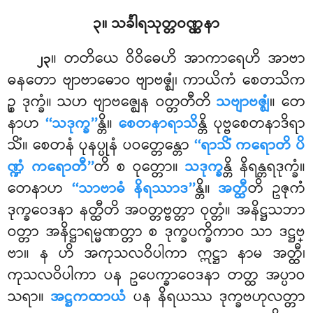
၃။ သင်္ခါရသုတ္တဝဏ္ဏနာ
။ တတိယေ ဝိဝိဓေဟိ အာကာရေဟိ အာဗာ
၂၃
ဓနတော ဗျာဗာဓောဝ ဗျာဗဇ္ဈံ၊ ကာယိကံ စေတသိက
ဉ္စ ဒုက္ခံ။ သဟ ဗျာဗဇ္ဈေန ဝတ္တတီတိ
သဗျာဗဇ္ဈံ
။ တေ
နာဟ
‘‘သဒုက္ခ’’
န္တိ။
စေတနာရာသိ
န္တိ ပုဗ္ဗစေတနာဒိရာ
သိံ။ စေတနံ ပုနပ္ပုနံ ပဝတ္တေန္တော
‘‘ရာသိံ ကရောတိ ပိ
ဏ္ဍံ ကရောတီ’’
တိ စ ဝုတ္တော။
သဒုက္ခ
န္တိ နိရန္တရဒုက္ခံ။
တေနာဟ
‘‘သာဗာဓံ နိရဿာဒ’’
န္တိ။
အတ္ထီ
တိ ဥဇုကံ
ဒုက္ခဝေဒနာ
နတ္ထီတိ အဝတ္တဗ္ဗတ္တာ ဝုတ္တံ။ အနိဋ္ဌသဘာ
ဝတ္တာ အနိဋ္ဌာရမ္မဏတ္တာ စ ဒုက္ခပက္ခိကာဝ သာ ဒဋ္ဌဗ္
ဗာ။ န ဟိ အကုသလဝိပါကာ ဣဋ္ဌာ နာမ အတ္ထီ၊
ကုသလဝိပါကာ ပန ဥပေက္ခာဝေဒနာ တတ္ထ အပ္ပာဝ
သရာ။
အဋ္ဌကထာယံ
ပန နိရယဿ ဒုက္ခဗဟုလတ္တာ