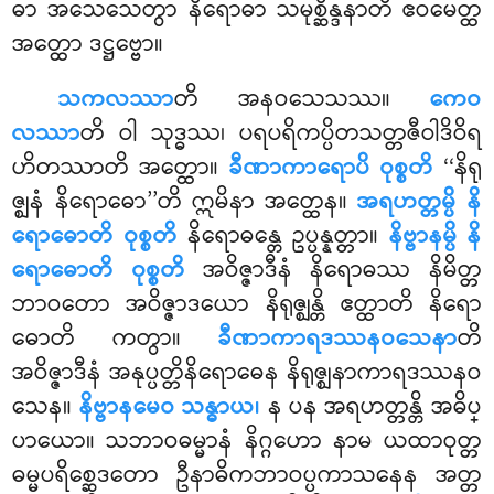
ဓာ အသေသေတွာ နိရောဓာ သမုစ္ဆိန္ဒနာတိ ဧဝမေတ္ထ
အတ္ထော ဒဋ္ဌဗ္ဗော။
သကလဿာ
တိ အနဝသေသဿ။
ကေဝ
လဿာ
တိ ဝါ သုဒ္ဓဿ၊ ပရပရိကပ္ပိတသတ္တဇီဝါဒိဝိရ
ဟိတဿာတိ အတ္ထော။
ခီဏာကာရောပိ ဝုစ္စတိ
‘‘နိရု
ဇ္ဈနံ နိရောဓော’’တိ ဣမိနာ အတ္ထေန။
အရဟတ္တမ္ပိ နိ
ရောဓောတိ ဝုစ္စတိ
နိရောဓန္တေ ဥပ္ပန္နတ္တာ။
နိဗ္ဗာနမ္ပိ နိ
ရောဓောတိ ဝုစ္စတိ
အဝိဇ္ဇာဒီနံ နိရောဓဿ နိမိတ္တ
ဘာဝတော အဝိဇ္ဇာဒယော နိရုဇ္ဈန္တိ ဧတ္ထာတိ နိရော
ဓောတိ ကတွာ။
ခီဏာကာရဒဿနဝသေနာ
တိ
အဝိဇ္ဇာဒီနံ အနုပ္ပတ္တိနိရောဓေန နိရုဇ္ဈနာကာရဒဿနဝ
သေန။
နိဗ္ဗာနမေဝ သန္ဓာယ၊
န ပန အရဟတ္တန္တိ အဓိပ္
ပာယော။ သဘာဝဓမ္မာနံ နိဂ္ဂဟော နာမ ယထာဝုတ္တ
ဓမ္မပရိစ္ဆေဒတော ဦနာဓိကဘာဝပ္ပကာသနေန အတ္တ