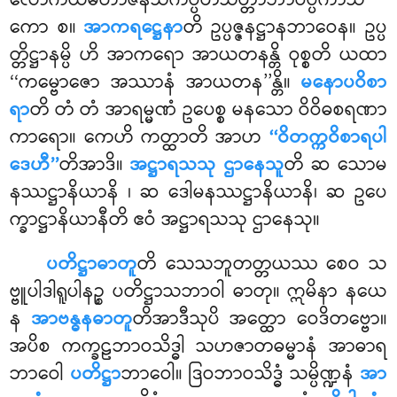
လောကိယမဟာဇနသံကပ္ပိတသတ္တာဘာဝပ္ပကာသ
ကော စ။
အာကရဋ္ဌေနာ
တိ ဥပ္ပဇ္ဇနဋ္ဌာနဘာဝေန။ ဥပ္ပ
တ္တိဋ္ဌာနမ္ပိ ဟိ အာကရော အာယတနန္တိ ဝုစ္စတိ ယထာ
‘‘ကမ္ဗောဇော အဿာနံ အာယတန’’န္တိ။
မနောပဝိစာ
ရာ
တိ တံ တံ အာရမ္မဏံ ဥပေစ္စ မနသော ဝိဝိဓစရဏာ
ကာရော။ ကေဟိ ကတ္ထာတိ အာဟ
‘‘ဝိတက္ကဝိစာရပါ
ဒေဟီ’’
တိအာဒိ။
အဋ္ဌာရသသု ဌာနေသူ
တိ ဆ သောမ
နဿဋ္ဌာနိယာနိ
၊ ဆ ဒေါမနဿဋ္ဌာနိယာနိ၊ ဆ ဥပေ
က္ခာဋ္ဌာနိယာနီတိ ဧဝံ အဋ္ဌာရသသု ဌာနေသု။
ပတိဋ္ဌာဓာတူ
တိ သေသဘူတတ္တယဿ စေဝ သ
ဗ္ဗူပါဒါရူပါနဉ္စ ပတိဋ္ဌာသဘာဝါ ဓာတု။ ဣမိနာ နယေ
န
အာဗန္ဓနဓာတူ
တိအာဒီသုပိ အတ္ထော ဝေဒိတဗ္ဗော။
အပိစ ကက္ခဠဘာဝသိဒ္ဓါ သဟဇာတဓမ္မာနံ အာဓာရ
ဘာဝေါ
ပတိဋ္ဌာ
ဘာဝေါ။ ဒြဝဘာဝသိဒ္ဓံ သမ္ပိဏ္ဍနံ
အာ