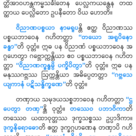
တ္တိအာဝဟန္တကမ္မသင်္ခါတေန ပေလ္လကယန္တေန တထ
တ္ထာယ ပေလ္လိတော ဥပနီတော ဝိယ ဟောတိ။
ဝိညာဏပစ္စယာ နာမရူပ
န္တိ ဧတ္ထ ဝိညာဏဿ
ပစ္စယဘာဝေန ဂဟိတတ္တာ
‘‘တယော အရူပိနော
ခန္ဓာ’’
တိ ဝုတ္တံ။ ဣဓ ပန ဝိညာဏံ ပစ္စယဘာဝေန အ
ဂ္ဂဟေတွာ ဂဗ္ဘောက္ကန္တိယာ ဧဝ ပစ္စယဘာဝေန ဂဟိတ
တ္တာ
‘‘ဝိညာဏက္ခန္ဓမ္ပိ ပက္ခိပိတွာ’’
တိ ဝုတ္တံ။ ဣဓ ပန
မနုဿဂဗ္ဘဿ ဩက္ကန္တိယာ အဓိပ္ပေတတ္တာ
‘‘ဂဗ္ဘသေ
ယျကာနံ ပဋိသန္ဓိက္ခဏေ’’
တိ ဝုတ္တံ။
တဏှာယ
သမုဒယသစ္စဘာဝေန ဂဟိတတ္တာ
‘‘ဌ
ပေတွာ တဏှ’’
န္တိ ဝုတ္တံ။
တဿေဝ ပဘာဝိကာ
တိ
တဿေဝ ယထာဝုတ္တဿ ဒုက္ခသစ္စဿ ဥပ္ပာဒိကာ။
ဒုက္ခနိရောဓော
တိ
ဧတ္ထ ဒုက္ခဂ္ဂဟဏေန တဏှာပိ ဂဟိ