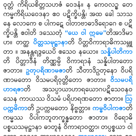
ဝုတ္တံ ကိရိယစိတ္တသဟဇံ ဝေဒနံ။ န ကေဝလဉ္စ တေ
ကမ္မကိရိယဝေဒနာ ဧဝ ပဋိက္ခိပန္တိ၊ အထ ခေါ သာသ
နေ လောကေ စ ပါကဋေ ဝါတာဗာဓာဒိရောဂေ စ ပဋိ
က္ခိပန္တိ ဧဝါတိ ဒဿေတုံ
‘‘ယေ ဝါ ဣမေ’’
တိအာဒိမာ
ဟ။ တတ္ထ
ပိတ္တသမုဋ္ဌာနာ
တိ ပိတ္တဝိကာရာဓိကသမ္ဘူ
တာ
။ အနန္တရဒွယေပိ ဧသေဝ နယော။
သန္နိပါတိကာ
တိ ပိတ္တာဒီနံ တိဏ္ဏမ္ပိ
ဝိကာရာနံ သန္နိပါတတော
ဇာတာ။
ဥတုပရိဏာမဇာ
တိ သီတာဒိဥတုနော ဝိပရိ
ဏာမတော ဝိသမပရိဝုတ္တိတော ဇာတာ။
ဝိသမပရိ
ဟာရဇာ
တိ အသပ္ပာယာဟာရယောဂပဋိသေဝနဝ
သေန ကာယဿ ဝိသမံ ပရိဟရဏတော ဇာတာ။
ဩ
ပက္ကမိကာ
တိ ဥပက္ကမတော နိဗ္ဗတ္တာ။
ကမ္မဝိပါကဇာ
တိ
ကမ္မဿ ဝိပါကဘူတက္ခန္ဓတော ဇာတာ။ ဝိရောဓိ
ပစ္စယသမုဋ္ဌာနာ ဓာတူနံ ဝိကာရာဝတ္ထာ၊ တပ္ပစ္စယာ ဝါ