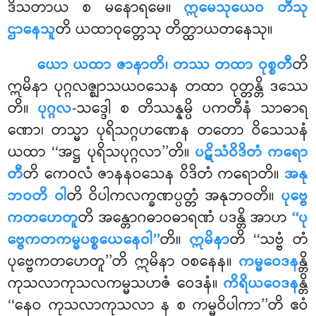
ဒိသတာယ စ မနောရမေ။
ဣမေသုယေဝ တီသု
ဌာနေသူ
တိ ယထာဝုတ္တေသု တိတ္ထာယတနေသု။
ယော ယထာ ဇာနာတိ၊ တဿ တထာ ဝုစ္စတီ
တိ
ဣမိနာ ပုဂ္ဂလဇ္ဈာသယဝသေန တထာ ဝုတ္တန္တိ ဒဿေ
တိ။
ပုဂ္ဂလ
-သဒ္ဒေါ စ တိဿန္နမ္ပိ ပကတီနံ သာဓာရ
ဏော၊ တသ္မာ ပုရိသဂ္ဂဟဏေန တတော ဝိသေသနံ
ယထာ ‘‘အဋ္ဌ ပုရိသပုဂ္ဂလာ’’တိ။
ပဋိသံဝိဒိတံ ကရော
တီ
တိ ကေဝလံ ဇာနနဝသေန ဝိဒိတံ ကရောတိ။
အနု
ဘဝတိ ဝါ
တိ ဝိပါကလက္ခဏပ္ပတ္တံ အနုဘဝတိ။
ပုဗ္ဗေ
ကတဟေတူ
တိ အန္တောဂဓာဝဓာရဏံ ပဒန္တိ အာဟ
‘‘ပု
ဗ္ဗေကတကမ္မပစ္စယေနေဝါ’’
တိ။
ဣမိနာ
တိ ‘‘သဗ္ဗံ တံ
ပုဗ္ဗေကတဟေတူ’’တိ ဣမိနာ ဝစနေန။
ကမ္မဝေဒန
န္တိ
ကုသလာကုသလကမ္မသဟဇံ ဝေဒနံ။
ကိရိယဝေဒန
န္တိ
‘‘နေဝ ကုသလာကုသလာ န စ ကမ္မဝိပါကာ’’တိ ဧဝံ