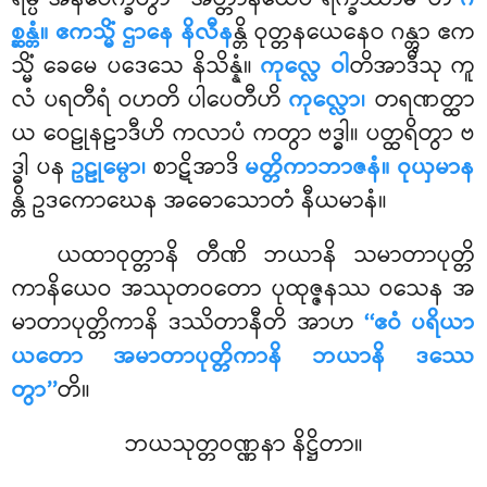
ရမ္ပိ အနပေက္ခိတွာ ‘‘အတ္တာနံယေဝ ရက္ခိဿာမီ’’တိ
ဂ
စ္ဆန္တံ။ ဧကသ္မိံ ဌာနေ နိလီန
န္တိ ဝုတ္တနယေနေဝ ဂန္တွာ ဧက
သ္မိံ ခေမေ ပဒေသေ နိသိန္နံ။
ကုလ္လေ ဝါ
တိအာဒီသု ကူ
လံ ပရတီရံ ဝဟတိ ပါပေတီဟိ
ကုလ္လော၊
တရဏတ္ထာ
ယ ဝေဠုနဠာဒီဟိ ကလာပံ ကတွာ ဗဒ္ဓါ။ ပတ္ထရိတွာ ဗ
ဒ္ဓါ ပန
ဥဠုမ္ပော၊
စာဋိအာဒိ
မတ္တိကာဘာဇနံ။ ဝုယှမာန
န္တိ ဥဒကောဃေန အဓောသောတံ နီယမာနံ။
ယထာဝုတ္တာနိ တီဏိ ဘယာနိ သမာတာပုတ္တိ
ကာနိယေဝ အဿုတဝတော ပုထုဇ္ဇနဿ ဝသေန အ
မာတာပုတ္တိကာနိ ဒဿိတာနီတိ အာဟ
‘‘ဧဝံ ပရိယာ
ယတော အမာတာပုတ္တိကာနိ ဘယာနိ ဒဿေ
တွာ’’
တိ။
ဘယသုတ္တဝဏ္ဏနာ နိဋ္ဌိတာ။