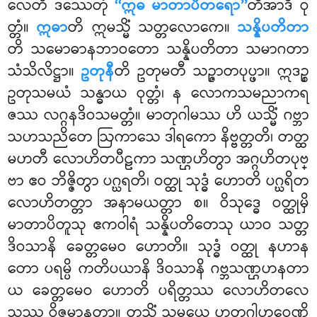
လေတိ ဒဿေတုံ
‘‘ဣဓ မာတာပိတရော’’
တိအာဒိ ဝု
တ္တံ။
ဣဓာ
တိ ဣမသ္မိံ သတ္တလောကေ။
သန္နိပတိတာ
တိ
သမောဓာနဘာဝတော သန္နိပတိတာ သမာဂတာ
သံသိလိဋ္ဌာ။
ဥတုနီ
တိ ဥတုမတီ သဉ္ဇာတပုပ္ဖာ။ ဣဒဉ္စ
ဥတုသမယံ သန္ဓာယ ဝုတ္တံ၊ န လောကသမညာကရ
ဇဿ လဂ္ဂနဒိဝသမတ္တံ။ မာတုဂါမဿ ဟိ ယသ္မိံ ဂဗ္ဘာ
သဟသညိတေ ဩကာသေ ဒါရကော နိဗ္ဗတ္တတိ၊ တတ္ထ
မဟတီ လောဟိတပီဠကာ သဏ္ဌဟိတွာ အဂ္ဂဟိတပုဗ္
ဗာ ဧဝ ဘိဇ္ဇိတွာ ပဂ္ဃရတိ၊ ဝတ္ထု သုဒ္ဓံ ဟောတိ ပဂ္ဃရိတ
လောဟိတတ္တာ အနာမယတ္တာ စ။ ဝိသုဒ္ဓေ ဝတ္ထုမှိ
မာတာပိတူသု ဧကဝါရံ သန္နိပတိတေသု ယာဝ သတ္တ
ဒိဝသာနိ ခေတ္တမေဝ ဟောတိ။ သုဒ္ဓံ ဝတ္ထု နဟာန
တော ပရမ္ပိ ကတိပယာနိ ဒိဝသာနိ ဂဗ္ဘသဏ္ဌဟနတာ
ယ ခေတ္တမေဝ ဟောတိ ပရိတ္တဿ လောဟိတလေ
သဿ ဝိဇ္ဇမာနတ္တာ။ တသ္မိံ သမယေ ဟတ္ထဂ္ဂါဟဝေဏိ