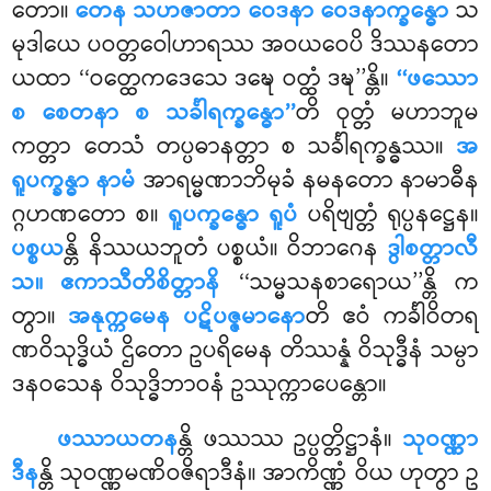
တော။
တေန သဟဇာတာ ဝေဒနာ ဝေဒနာက္ခန္ဓော
သ
မုဒါယေ ပဝတ္တဝေါဟာရဿ အဝယဝေပိ ဒိဿနတော
ယထာ ‘‘ဝတ္ထေကဒေသေ ဒဍ္ဎေ ဝတ္ထံ ဒဍ္ဎ’’န္တိ။
‘‘ဖဿော
စ စေတနာ စ သင်္ခါရက္ခန္ဓော’’
တိ ဝုတ္တံ မဟာဘူမ
ကတ္တာ တေသံ တပ္ပဓာနတ္တာ စ သင်္ခါရက္ခန္ဓဿ။
အ
ရူပက္ခန္ဓာ နာမံ
အာရမ္မဏာဘိမုခံ နမနတော နာမာဓီန
ဂ္ဂဟဏတော စ။
ရူပက္ခန္ဓော ရူပံ
ပရိဗျတ္တံ ရုပ္ပနဋ္ဌေန။
ပစ္စယ
န္တိ နိဿယဘူတံ ပစ္စယံ။ ဝိဘာဂေန
ဒွါစတ္တာလီ
သ။ ဧကာသီတိ
စိတ္တာနိ
‘‘သမ္မသနစာရောယ’’န္တိ က
တွာ။
အနုက္ကမေန ပဋိပဇ္ဇမာနော
တိ ဧဝံ ကင်္ခါဝိတရ
ဏဝိသုဒ္ဓိယံ ဌိတော ဥပရိမေန တိဿန္နံ ဝိသုဒ္ဓီနံ သမ္ပာ
ဒနဝသေန ဝိသုဒ္ဓိဘာဝနံ ဥဿုက္ကာပေန္တော။
ဖဿာယတန
န္တိ ဖဿဿ ဥပ္ပတ္တိဋ္ဌာနံ။
သုဝဏ္ဏာ
ဒီန
န္တိ သုဝဏ္ဏမဏိဝဇိရာဒီနံ။ အာကိဏ္ဏံ ဝိယ ဟုတွာ ဥ