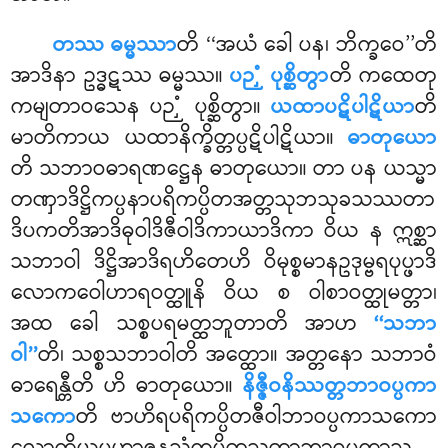
တဿ ဓမ္မဿာ
တိ ‘‘အယံ ခေါ ပန၊ ဘိက္ခဝေ’’တိ
အာဒိနာ ဥဒ္ဓဋဿ ဓမ္မဿ။
ပဉှံ ပုစ္ဆိတွာ
တိ ကထေတု
ကမျတာဝသေန ပဉှံ ပုစ္ဆိတွာ။
ယထာပဋိပါဋိယာ
တိ
မာတိကာယ ယထာနိက္ခိတ္တပ္ပဋိပါဋိယာ။
ဓာတုယော
တိ သဘာဝဓာရဏဋ္ဌေန ဓာတုယော။ တာ ပန ယသ္မာ
တဏှာဒိဋ္ဌိကပ္ပနာပရိကပ္ပိတအတ္တသုဘသုခသဿတာ
ဒိပကတိအာဒိဓုဝါဒိဇီဝါဒိကာယာဒိကာ ဝိယ
န ဣစ္ဆာ
သဘာဝါ ဒိဋ္ဌိအာဒိရဟိတေဟိ ဝိမုစ္စမာနဥဒုမ္ဗရပုပ္ဖာဒိ
လောကဝေါဟာရဝတ္ထူနိ ဝိယ စ ဝါစာဝတ္ထုမတ္တာ၊
အထ ခေါ သစ္စပရမတ္ထဘူတာတိ အာဟ
‘‘သဘာ
ဝါ’’
တိ၊ သစ္စသဘာဝါတိ အတ္ထော။ အတ္တနော သဘာဝံ
ဓာရေန္တီတိ ဟိ ဓာတုယော။
နိဇ္ဇီဝနိဿတ္တဘာဝပ္ပကာ
သကော
တိ ဗာဟိရပရိကပ္ပိတဇီဝါဘာဝပ္ပကာသကော