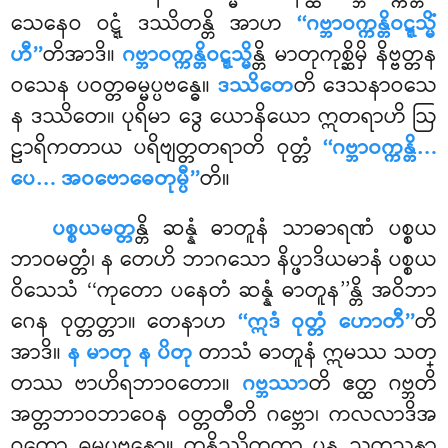
သေနေဝ ဝဋ္ဋံ ဒဿိတန္တိ အာဟ
‘‘ဂဗ္ဘာဝက္ကန္တိဝဋ္ဋသ္မိံ
ဟီ’’
တိအာဒိ။
ဂဗ္ဘာဝက္ကန္တိဝဋ္ဋသ္မိ
န္တိ မာတုကုစ္ဆိမှိ နိဗ္ဗတ္တန
ဝသေန ပဝတ္တဓမ္မပ္ပဗန္ဓေ။
ဒဿိတေ
တိ ဒေသနာဝသေ
န ဒဿိတေ။ ပုရိမာ ဒွေ ယောနိယော ဣတရာဟိ ဩ
ဠာရိကတာယ
ပရိဗျတ္တတရာတိ ဝုတ္တံ
‘‘ဂဗ္ဘာဝက္ကန္တိ…
ပေ… အဝဗောဓေတုမ္ပီ’’
တိ။
ပစ္စယမတ္တ
န္တိ ဆန္နံ ဓာတူနံ သာဓာရဏံ ပစ္စယ
ဘာဝမတ္တံ၊ န တေဟိ ဘာဂသော နိပ္ဖာဒိယမာနံ ပစ္စယ
ဝိသေသံ ‘‘ကုတော ပနေတံ ဆန္နံ ဓာတူန’’န္တိ အဝိဘာ
ဂေန ဝုတ္တတ္တာ။ တေနာဟ
‘‘ဣဒံ ဝုတ္တံ ဟောတီ’’
တိ
အာဒိ။
န မာတု န ပိတု
တာသံ ဓာတူနံ ဣမဿ သတ္
တဿ ဗာဟိရဘာဝတော။
ဂဗ္ဘဿာ
တိ ဧတ္ထ ဂဗ္ဘတိ
အတ္တဘာဝဘာဝေန ဝတ္တတီတိ ဂဗ္ဘော၊ ကလလာဒိအ
ဝတ္ထော ဓမ္မပ္ပဗန္ဓော။ တန္နိဿိတတ္တာ ပန သတ္တသန္တာ