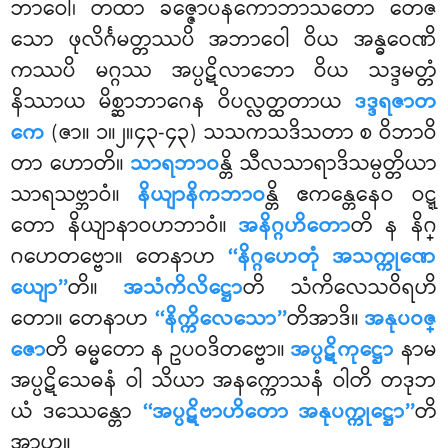
ဘာဝေါ၊ တထာ ခဇ္ဇောပနကောဘာသတော တေဇ
သော ဖုလိင်္ဂမတ္တဿပိ အဘာဝေါ ဝိယ အန္ဓဝေဏိ
ကဿပိ မဂ္ဂဿ အပ္ပဋိလာဘော ဝိယ သဒ္ဒမတ္တံ
နိဿာယ မိစ္ဆာဘာဂေန ဝိပလ္လတ္ထတာယ
ဒဒ္ဒရဇာတ
ကေ
(ဇာ။ ၁။၂။၄၃-၄၃) သသကသဒိသတာ စ ဝိဘာဝိ
တာ ဟောတိ။
သာရဘာဝ
န္တိ သီလသာရာဒိသမ္ပတ္တိယာ
သာရသဗ္ဘာဝံ။
နိယျာနိကဘာဝ
န္တိ ဧကန္တေနေဝ ဝဋ္ဋ
တော နိယျာနာဝဟဘာဝံ။
အနိဂ္ဂဟိတော
တိ န နိဂ္
ဂဟေတဗ္ဗော။ တေနာဟ
‘‘နိဂ္ဂဟေတုံ အသက္ကုဏေ
ယျော’’
တိ။
အသံကိလိဋ္ဌော
တိ သံကိလေသဝိရဟိ
တော။ တေနာဟ
‘‘နိက္ကိလေသော’’
တိအာဒိ။
အနုပဝဇ္
ဇော
တိ ဓမ္မတော န ဥပဝဒိတဗ္ဗော။
အပ္ပဋိကုဋ္ဌော
နာမ
အပ္ပဋိသေဓနံ ဝါ သိယာ အနက္ကောသနံ ဝါတိ တဒုဘ
ယံ ဒဿေန္တော
‘‘အပ္ပဋိဗာဟိတော အနုပက္ကုဋ္ဌော’’
တိ
အာဟ။