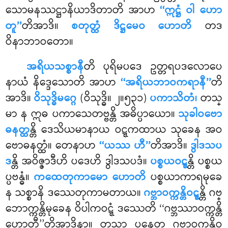
သောမနဿဋ္ဌာနိယာဒိတာတိ အာဟ
‘‘ဣဋ္ဌံ ဝါ ဟော
တူ’’
တိအာဒိ။
စတုတ္ထံ ဒိဋ္ဌမေဝ ဟောတိ
တဒ
ဝိနာဘာဝတော။
အရိယသစ္စာနီ
တိ ပုရိမပဒေ ဥတ္တရပဒလောပေ
နာယံ နိဒ္ဒေသောတိ အာဟ
‘‘အရိယဘာဝကရာနီ’’
တိ
အာဒိ။
ဝိသုဒ္ဓိမဂ္ဂေ
(ဝိသုဒ္ဓိ။ ၂။၅၃၁)
ပကာသိတံ၊
တသ္
မာ န ဣဓ ပကာသေတဗ္ဗန္တိ အဓိပ္ပာယော။
သုခါဝဗော
ဓနတ္ထ
န္တိ ဒေသိယမာနာယ ဝဋ္ဋကထာယ သုခေန အဝ
ဗောဓနတ္ထံ။ တေနာဟ
‘‘ယဿ ဟီ’’
တိအာဒိ။
ဒွါဒသပ
ဒ
န္တိ အဝိဇ္ဇာဒီဟိ ပဒေဟိ ဒွါဒသပဒံ။
ပစ္စယဝဋ္ဋ
န္တိ ပစ္စယ
ပ္ပဗန္ဓံ။
ကထေတုကာမော ဟောတိ
ပစ္စယာကာရမုခေ
န သစ္စာနိ ဒဿေတုကာမတာယ။
ဂဗ္ဘာဝက္ကန္တိဝဋ္ဋ
န္တိ ဂဗ္
ဘောက္ကန္တိမုခေန ဝိပါကဝဋ္ဋံ ဒဿေတိ ‘‘ဂဗ္ဘဿာဝက္ကန္တိ
ဟောတီ’’တိအာဒိနာ။ တသ္မာ ပနေတ္ထ ဂဗ္ဘာဝက္ကန္တိဝ