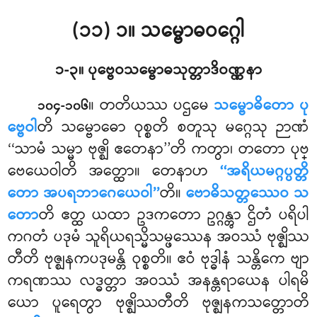
(၁၁) ၁။ သမ္ဗောဓဝဂ္ဂေါ
၁-၃။ ပုဗ္ဗေဝသမ္ဗောဓသုတ္တာဒိဝဏ္ဏနာ
။ တတိယဿ
ပဌမေ
သမ္ဗောဓိတော ပု
၁၀၄-၁၀၆
ဗ္ဗေဝါ
တိ သမ္ဗောဓော ဝုစ္စတိ စတူသု မဂ္ဂေသု ဉာဏံ
‘‘သာမံ သမ္မာ ဗုဇ္ဈိ ဧတေနာ’’တိ ကတွာ၊ တတော ပုဗ္
ဗေယေဝါတိ အတ္ထော။ တေနာဟ
‘‘အရိယမဂ္ဂပ္ပတ္တိ
တော အပရဘာဂေယေဝါ’’
တိ။
ဗောဓိသတ္တဿေဝ သ
တော
တိ ဧတ္ထ ယထာ ဥဒကတော ဥဂ္ဂန္တွာ ဌိတံ ပရိပါ
ကဂတံ ပဒုမံ သူရိယရသ္မိသမ္ဖဿေန အဝဿံ ဗုဇ္ဈိဿ
တီတိ ဗုဇ္ဈနကပဒုမန္တိ ဝုစ္စတိ။ ဧဝံ ဗုဒ္ဓါနံ သန္တိကေ ဗျာ
ကရဏဿ လဒ္ဓတ္တာ အဝဿံ အနန္တရာယေန ပါရမိ
ယော ပူရေတွာ ဗုဇ္ဈိဿတီတိ ဗုဇ္ဈနကသတ္တောတိ