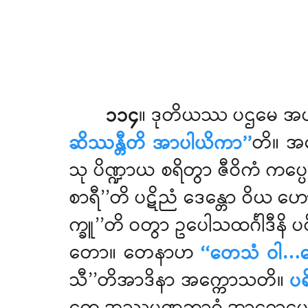
၁၁၄
။ ဒုတိယဿ ပဌမေ အပ
ဆိဿန္တီတိ အာပါယိကာ’’
တိ။ အည
သု
ပိဏ္ဍာယ စရိတွာ ဇီဝိကံ ကပ
စာရီ’’တိ ပဋိညံ ဒေန္တော ဝိယ
က္ခူ’’တိ ဝတွာ ဥပေါသထင်္ဂါဒီ
တော။ တေနာဟ
‘‘တေသံ ဝါ…ပ
သီ’’တိအာဒိနာ အက္ကောသတိ။
ပ