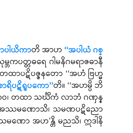
ာပါယိကာ
တိ အာဟ
‘‘အပါယံ ဂစ္
ုမ္ဘကပတ္တဓရေ ဂါမနိဂမရာဇဓာနီ
တထာပဋိပဇ္ဇနတော ‘‘အဟံ ဗြဟ္မ
မစာရိပဋိရူပကော’’
တိ။ ‘‘အဟမ္ပိ ဘိ
ယေဝ၊ တထာ သင်္ဃိကံ လာဘံ ဂဏှန္
‘‘အဿမဏောသိ၊ သမဏပဋိညော
ဍကသမဏော အဟ’န္တိ မညသိ၊ ဣဒါနိ