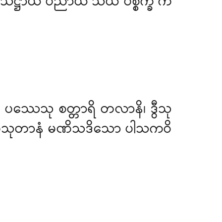
သိဋ္ဌာယ ပညာယ သယံ ပစ္စက္ခံ က
 ပဿေသု စတ္တာရိ တလာနိ၊ ဒွီသု
ပသုတာနံ မဏိသဒိသော ပါသကဝိ