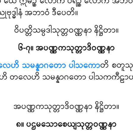
ိ ယေ ဣမဉ္စ လောကံ ပရဉ္စ လောကံ အဘိဝိ
ညုဗုဒ္ဓါနံ အဘာဝံ ဒီပေတိ။
ဝိပတ္တိသမ္ပဒါသုတ္တဝဏ္ဏနာ နိဋ္ဌိတာ။
၆-၇။ အပဏ္ဏကသုတ္တာဒိဝဏ္ဏနာ
ေဟိ သမန္နာဂတော ပါသကော
တိ စတူသု
 ဆဟိ တလေဟိ သမန္နာဂတော ပါသကကီဠာ
အပဏ္ဏကသုတ္တာဒိဝဏ္ဏနာ နိဋ္ဌိတာ။
၈။ ပဌမသောစေယျသုတ္တဝဏ္ဏနာ