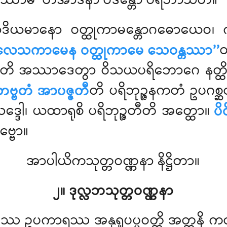
ီ’’တိအာဒိနာ ဝဒန္တော ပရိဘာသတိ။
ိယမာနော ဝတ္ထုကာမန္တောဂဓောယေ
ိလေသကာမေန ဝတ္ထုကာမေ သေဝန္တဿာ’’
တိ အဿာဒေတွာ ဝိသယပရိဘောဂေ နတ္ထိ အ
တဗ္ဗတံ အာပဇ္ဇတီ
တိ ပရိဘုဉ္ဇနကတံ ဥပဂစ္
ဒ္ဒေါ၊ ယထာရုစိ ပရိဘုဉ္ဇတီတိ အတ္ထော။
ပိ
္ဗော။
အာပါယိကသုတ္တဝဏ္ဏနာ နိဋ္ဌိတာ။
၂။ ဒုလ္လဘသုတ္တဝဏ္ဏနာ
ဿ ဥပကာရဿ အနုရူပပ္ပဝတ္တိ အတ္တနိ 