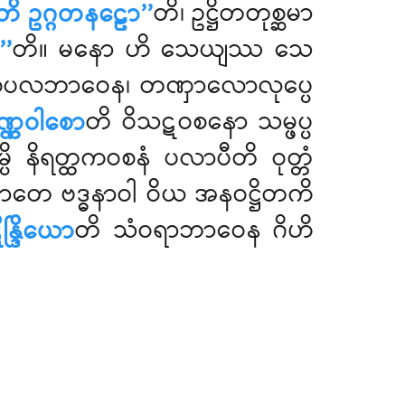
ာတိ ဥဂ္ဂတနဠော’’
တိ၊ ဥဋ္ဌိတတုစ္ဆမာ
’’
တိ။ မနော ဟိ သေယျဿ သေ
စပလဘာဝေန၊ တဏှာလောလုပ္ပေ
ဏ္ဏဝါစော
တိ ဝိသဋဝစနော သမ္ဖပ္ပ
္ပိ နိရတ္ထကဝစနံ ပလာပီတိ ဝုတ္တံ
တေ ဗဒ္ဓနာဝါ ဝိယ အနဝဋ္ဌိတကိ
ိန္ဒြိယော
တိ သံဝရာဘာဝေန ဂိဟိ