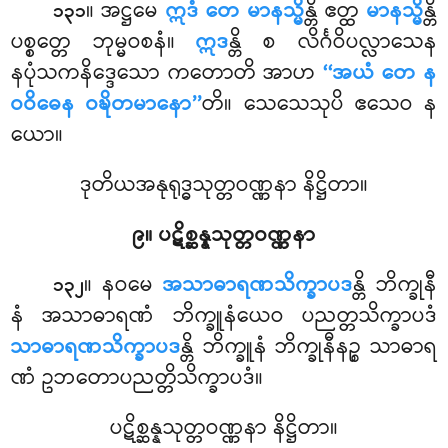
။ အဋ္ဌမေ
ဣဒံ တေ မာနသ္မိ
န္တိ ဧတ္ထ
မာနသ္မိ
န္တိ
၁၃၁
ပစ္စတ္တေ ဘုမ္မဝစနံ။
ဣဒ
န္တိ စ လိင်္ဂဝိပလ္လာသေန
နပုံသကနိဒ္ဒေသော ကတောတိ အာဟ
‘‘အယံ တေ န
ဝဝိဓေန ဝဍ္ဎိတမာနော’’
တိ။ သေသေသုပိ ဧသေဝ န
ယော။
ဒုတိယအနုရုဒ္ဓသုတ္တဝဏ္ဏနာ နိဋ္ဌိတာ။
၉။ ပဋိစ္ဆန္နသုတ္တဝဏ္ဏနာ
။ နဝမေ
အသာဓာရဏသိက္ခာပဒ
န္တိ ဘိက္ခုနီ
၁၃၂
နံ အသာဓာရဏံ ဘိက္ခူနံယေဝ ပညတ္တသိက္ခာပဒံ
သာဓာရဏသိက္ခာပဒ
န္တိ ဘိက္ခူနံ ဘိက္ခုနီနဉ္စ သာဓာရ
ဏံ ဥဘတောပညတ္တိသိက္ခာပဒံ။
ပဋိစ္ဆန္နသုတ္တဝဏ္ဏနာ နိဋ္ဌိတာ။