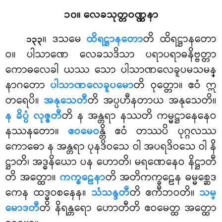
၁၀။ လေခသုတ္တဝဏ္ဏနာ
။ ဒသမေ
ထိရဋ္ဌာနတော
တိ ထိရဋ္ဌာနတော
၁၃၃
ဝ။ ပါသာဏေ လေခသဒိသာ ပရာပရာဓနိဗ္ဗတ္တာ
ကောဓလေခါ ယဿ သော ပါသာဏလေခူပမသမန္
နာဂတော
ပါသာဏလေခူပမော
တိ ဝုတ္တော။ ဧဝံ ဣ
တရေပိ။
အနုသေတီ
တိ အပ္ပဟီနတာယ အနုသေတိ။
န ခိပ္ပံ လုဇ္ဇတီ
တိ န အန္တရာ နဿတိ ကမ္မဋ္ဌာနေနေဝ
နဿနတော။
ဧဝမေဝ
န္တိ ဧဝံ တဿပိ ပုဂ္ဂလဿ
ကောဓော န အန္တရာ ပုနဒိဝသေ ဝါ အပရဒိဝသေ ဝါ နိ
ဋ္ဌာတိ၊ အဒ္ဓနိယော ပန ဟောတိ၊ မရဏေနေဝ နိဋ္ဌာတီ
တိ အတ္ထော။
ကက္ခဠေနာ
တိ အတိကက္ခဠေန ဓမ္မစ္ဆေဒ
ကေန ထဒ္ဓဝစနေန။
သံသန္ဒတီ
တိ ဧကီဘဝတိ။
သမ္
မောဒတီ
တိ နိရန္တရော ဟောတီတိ ဧဝမေတ္ထ အတ္ထော