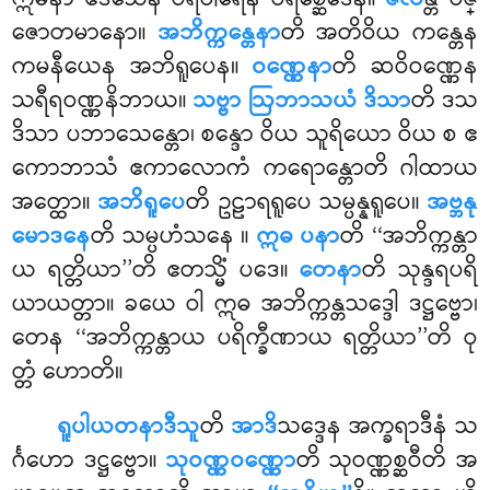
ဣမိနာ ဧဒိသေန ပရိဝါရေန ပရိစ္ဆေဒေန။
ဇလ
န္တိ ဝိဇ္
ဇောတမာနော။
အဘိက္ကန္တေနာ
တိ အတိဝိယ ကန္တေန
ကမနီယေန အဘိရူပေန။
ဝဏ္ဏေနာ
တိ ဆဝိဝဏ္ဏေန
သရီရဝဏ္ဏနိဘာယ။
သဗ္ဗာ ဩဘာသယံ ဒိသာ
တိ ဒသ
ဒိသာ ပဘာသေန္တော၊ စန္ဒော ဝိယ သူရိယော ဝိယ စ ဧ
ကောဘာသံ ဧကာလောကံ ကရောန္တောတိ ဂါထာယ
အတ္ထော။
အဘိရူပေ
တိ ဥဠာရရူပေ သမ္ပန္နရူပေ။
အဗ္ဘနု
မောဒနေ
တိ သမ္ပဟံသနေ
။
ဣဓ ပနာ
တိ ‘‘အဘိက္ကန္တာ
ယ ရတ္တိယာ’’တိ ဧတသ္မိံ ပဒေ။
တေနာ
တိ သုန္ဒရပရိ
ယာယတ္တာ။ ခယေ ဝါ ဣဓ အဘိက္ကန္တသဒ္ဒေါ ဒဋ္ဌဗ္ဗော၊
တေန ‘‘အဘိက္ကန္တာယ ပရိက္ခီဏာယ ရတ္တိယာ’’တိ ဝု
တ္တံ ဟောတိ။
ရူပါယတနာဒီသူ
တိ
အာဒိ
သဒ္ဒေန အက္ခရာဒီနံ သ
င်္ဂဟော ဒဋ္ဌဗ္ဗော။
သုဝဏ္ဏဝဏ္ဏော
တိ သုဝဏ္ဏစ္ဆဝီတိ အ