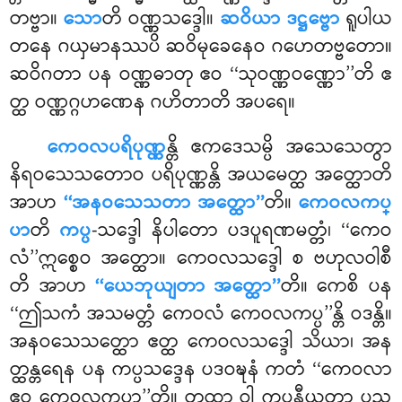
တဗ္ဗာ။
သော
တိ ဝဏ္ဏသဒ္ဒေါ။
ဆဝိယာ ဒဋ္ဌဗ္ဗော
ရူပါယ
တနေ ဂယှမာနဿပိ ဆဝိမုခေနေဝ ဂဟေတဗ္ဗတော။
ဆဝိဂတာ ပန ဝဏ္ဏဓာတု ဧဝ ‘‘သုဝဏ္ဏဝဏ္ဏော’’တိ ဧ
တ္ထ ဝဏ္ဏဂ္ဂဟဏေန ဂဟိတာတိ အပရေ။
ကေဝလပရိပုဏ္ဏ
န္တိ ဧကဒေသမ္ပိ အသေသေတွာ
နိရဝသေသတောဝ ပရိပုဏ္ဏန္တိ အယမေတ္ထ အတ္ထောတိ
အာဟ
‘‘အနဝသေသတာ အတ္ထော’’
တိ။
ကေဝလကပ္
ပာ
တိ
ကပ္ပ
-သဒ္ဒေါ နိပါတော ပဒပူရဏမတ္တံ၊ ‘‘ကေဝ
လံ’’ဣစ္စေဝ အတ္ထော။ ကေဝလသဒ္ဒေါ စ ဗဟုလဝါစီ
တိ အာဟ
‘‘ယေဘုယျတာ အတ္ထော’’
တိ။ ကေစိ ပန
‘‘ဤသကံ အသမတ္တံ ကေဝလံ ကေဝလကပ္ပ’’န္တိ ဝဒန္တိ။
အနဝသေသတ္ထော ဧတ္ထ ကေဝလသဒ္ဒေါ သိယာ၊ အန
တ္ထန္တရေန ပန ကပ္ပသဒ္ဒေန ပဒဝဍ္ဎနံ ကတံ ‘‘ကေဝလာ
ဧဝ ကေဝလကပ္ပာ’’တိ။ တထာ ဝါ ကပ္ပနီယတ္တာ ပည