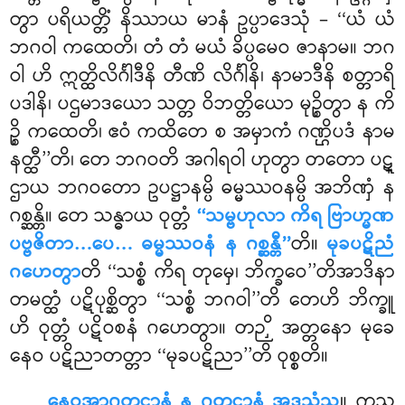
တွာ ပရိယတ္တိံ နိဿာယ မာနံ ဥပ္ပာဒေသုံ – ‘‘ယံ ယံ
ဘဂဝါ ကထေတိ၊ တံ တံ မယံ ခိပ္ပမေဝ ဇာနာမ။ ဘဂ
ဝါ ဟိ ဣတ္ထိလိင်္ဂါဒီနိ တီဏိ လိင်္ဂါနိ၊ နာမာဒီနိ စတ္တာရိ
ပဒါနိ၊ ပဌမာဒယော သတ္တ ဝိဘတ္တိယော မုဉ္စိတွာ န ကိ
ဉ္စိ ကထေတိ၊ ဧဝံ ကထိတေ စ အမှာကံ ဂဏ္ဌိပဒံ နာမ
နတ္ထီ’’တိ၊ တေ ဘဂဝတိ အဂါရဝါ ဟုတွာ တတော ပဋ္
ဌာယ ဘဂဝတော ဥပဋ္ဌာနမ္ပိ ဓမ္မဿဝနမ္ပိ အဘိဏှံ န
ဂစ္ဆန္တိ။ တေ သန္ဓာယ ဝုတ္တံ
‘‘သမ္ဗဟုလာ ကိရ ဗြာဟ္မဏ
ပဗ္ဗဇိတာ…ပေ… ဓမ္မဿဝနံ န ဂစ္ဆန္တီ’’
တိ။
မုခပဋိညံ
ဂဟေတွာ
တိ ‘‘သစ္စံ ကိရ တုမှေ၊ ဘိက္ခဝေ’’တိအာဒိနာ
တမတ္ထံ ပဋိပုစ္ဆိတွာ ‘‘သစ္စံ ဘဂဝါ’’တိ တေဟိ ဘိက္ခူ
ဟိ ဝုတ္တံ ပဋိဝစနံ ဂဟေတွာ။ တဉှိ အတ္တနော မုခေ
နေဝ ပဋိညာတတ္တာ ‘‘မုခပဋိညာ’’တိ ဝုစ္စတိ။
နေဝ
အာဂတဋ္ဌာနံ န ဂတဋ္ဌာနံ အဒ္ဒသံသု
။ ကသ္