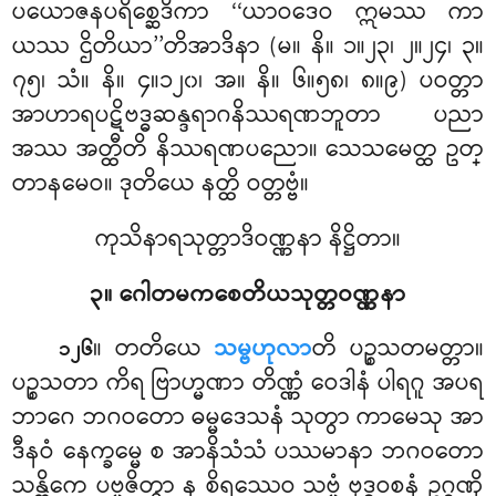
ပယောဇနပရိစ္ဆေဒိကာ ‘‘ယာဝဒေဝ ဣမဿ ကာ
ယဿ ဌိတိယာ’’တိအာဒိနာ (မ။ နိ။ ၁။၂၃၊ ၂။၂၄၊ ၃။
၇၅၊ သံ။ နိ။ ၄။၁၂၀၊ အ။ နိ။ ၆။၅၈၊ ၈။၉) ပဝတ္တာ
အာဟာရပဋိဗဒ္ဓဆန္ဒရာဂနိဿရဏဘူတာ ပညာ
အဿ အတ္ထီတိ နိဿရဏပညော။ သေသမေတ္ထ ဥတ္
တာနမေဝ။ ဒုတိယေ နတ္ထိ ဝတ္တဗ္ဗံ။
ကုသိနာရသုတ္တာဒိဝဏ္ဏနာ နိဋ္ဌိတာ။
၃။ ဂေါတမကစေတိယသုတ္တဝဏ္ဏနာ
။ တတိယေ
သမ္ဗဟုလာ
တိ ပဉ္စသတမတ္တာ။
၁၂၆
ပဉ္စသတာ ကိရ ဗြာဟ္မဏာ တိဏ္ဏံ ဝေဒါနံ ပါရဂူ အပရ
ဘာဂေ ဘဂဝတော ဓမ္မဒေသနံ သုတွာ ကာမေသု အာ
ဒီနဝံ နေက္ခမ္မေ စ အာနိသံသံ ပဿမာနာ ဘဂဝတော
သန္တိကေ ပဗ္ဗဇိတွာ န စိရဿေဝ သဗ္ဗံ ဗုဒ္ဓဝစနံ ဥဂ္ဂဏှိ