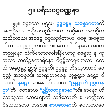
၅။ ပရိသဝဂ္ဂဝဏ္ဏနာ
။ ပဉ္စမဿ
ပဌမေ
ဥဒ္ဓစ္စေန သမန္နာဂတာ
တိ
၄၃
အကပ္ပိယေ ကပ္ပိယသညိတာယ၊ ကပ္ပိယေ အကပ္ပိယ
သညိတာယ၊ အဝဇ္ဇေ ဝဇ္ဇသညိတာယ၊ ဝဇ္ဇေ အဝဇ္ဇသ
ညိတာယ
ဥဒ္ဓစ္စပ္ပကတိကာ။ ယေ ဟိ ဝိနယေ အပက
တညုနော သံကိလေသဝေါဒါနိယေသု ဓမ္မေသု န ကု
သလာ သကိဉ္စနကာရိနော ဝိပ္ပဋိသာရဗဟုလာ၊ တေ
သံ အနုပ္ပန္နဉ္စ ဥဒ္ဓစ္စံ ဥပ္ပဇ္ဇတိ၊ ဥပ္ပန္နဉ္စ ဘိယျောဘာဝံ ဝေ
ပုလ္လံ အာပဇ္ဇတိ။ သာရာဘာဝေန တုစ္ဆတ္တာ နဠော ဝိ
ယာတိ
နဠော၊
မာနောတိ အာဟ
‘‘ဥန္နဠာတိ ဥဂ္ဂတန
ဠာ’’
တိ။ တေနာဟ
‘‘ဥဋ္ဌိတတုစ္ဆမာနာ’’
တိ။ မာနော ဟိ
သေယျဿ သေယျောတိ သဒိသောတိ စ ပဝတ္တိယာ
ဝိသေသတော တုစ္ဆော။
စာပလ္လေနာ
တိ စပလဘာဝေ