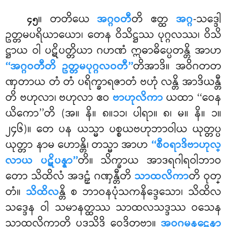
။ တတိယေ
အဂ္ဂဝတီ
တိ ဧတ္ထ
အဂ္ဂ
-သဒ္ဒေါ
၄၅
ဥတ္တမပရိယာယော၊ တေန ဝိသိဋ္ဌဿ ပုဂ္ဂလဿ၊ ဝိသိ
ဋ္ဌာယ ဝါ ပဋိပတ္တိယာ ဂဟဏံ ဣဓာဓိပ္ပေတန္တိ အာဟ
‘‘အဂ္ဂဝတီတိ ဥတ္တမပုဂ္ဂလဝတီ’’
တိအာဒိ။ အဝိဂတတ
ဏှတာယ တံ တံ ပရိက္ခာရဇာတံ ဗဟုံ လန္တိ အာဒိယန္တီ
တိ ဗဟုလာ၊ ဗဟုလာ ဧဝ
ဗာဟုလိကာ
ယထာ ‘‘ဝေန
ယိကော’’တိ (အ။ နိ။ ၈။၁၁၊ ပါရာ။ ၈၊ မ။ နိ။ ၁။
၂၄၆)။ တေ ပန ယသ္မာ ပစ္စယဗဟုဘာဝါယ ယုတ္တပ္ပ
ယုတ္တာ နာမ ဟောန္တိ၊ တသ္မာ အာဟ
‘‘စီဝရာဒိဗာဟုလ္
လာယ ပဋိပန္နာ’’
တိ။ သိက္ခာယ အာဒရဂါရဝါဘာဝ
တော သိထိလံ အဒဠှံ ဂဏှန္တီတိ
သာထလိကာ
တိ ဝုတ္
တံ။
သိထိလ
န္တိ စ ဘာဝနပုံသကနိဒ္ဒေသော၊ သိထိလ
သဒ္ဒေန ဝါ သမာနတ္ထဿ သာထလသဒ္ဒဿ ဝသေန
သာထလိကာတိ ပဒသိဒ္ဓိ ဝေဒိတဗ္ဗာ။
အဝဂမနဋ္ဌေနာ