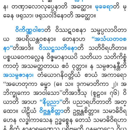
န၊ တဏှာလောလုပ္ပေနာတိ အတ္ထော။
မုခခရာ
တိ မု
ခေန ဖရုသာ၊ ဖရုသဝါဒိနောတိ အတ္ထော။
ဝိကိဏ္ဏဝါစာ
တိ ဝိဿဋဝစနာ သမ္ဖပ္ပလာပိတာ
ယ အပရိယန္တဝစနာ။ တေနာဟ
‘‘အသံယတဝစ
နာ’’
တိအာဒိ။
ဝိဿဋ္ဌသတိနော
တိ သတိဝိရဟိတာ။
ပစ္စယဝေကလ္လေန ဝိဇ္ဇမာနာယပိ သတိယာ သတိကိစ္စံ
ကာတုံ အသမတ္ထတာယ ဧဝံ ဝုတ္တာ။ န သမ္ပဇာနန္တီတိ
အသမ္ပဇာနာ၊
တံယောဂနိဝတ္တိယံ စာယံ အကာရော
‘‘အဟေတုကာ ဓမ္မာ (ဓ။ သ။ ဒုကမာတိကာ ၂)၊ အ
ဘိက္ခုကော အာဝါသော’’တိအာဒီသု (စူဠဝ။ ၇၆) ဝိ
ယာတိ အာဟ
‘‘နိပ္ပညာ’’
တိ၊ ပညာရဟိတာတိ အတ္
ထော။ ပါဠိယံ
ဝိဗ္ဘန္တစိတ္တာ
တိ ဥဗ္ဘန္တစိတ္တာ။ သမာဓိဝိရ
ဟေန လဒ္ဓါကာသေန ဥဒ္ဓစ္စေန တေသံ သမာဓိဝိရဟာ
နံ စိတ္တံ နာနာရမ္မဏေသု ပရိဗ္ဘမတိ ဝနမက္ကဋော ဝိယ