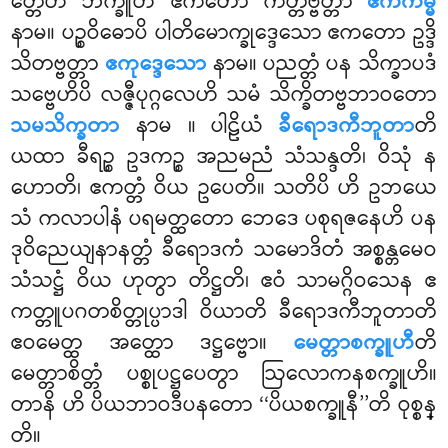
တ္တေဟိ ဘိက္ခူဟိ ဧကတော ကတ္တဗ္ဗတ္တာ
ဧကကမ္မံ
နာမ။ ပဉ္စဝိဓောပိ ပါတိမောက္ခုဒ္ဒေသော ဧကတော ဥဒ္ဒိ
သိတဗ္ဗတ္တာ
ဧကုဒ္ဒေသော
နာမ။ ပညတ္တံ ပန သိက္ခာပဒံ
သဗ္ဗေဟိပိ လဇ္ဇီပုဂ္ဂလေဟိ သမံ သိက္ခိတဗ္ဗဘာဝတော
သမသိက္ခတာ
နာမ
။ ပါဠိယံ
ခီရောဒကီဘူတာ
တိ
ယထာ ခီရဉ္စ
ဥဒကဉ္စ အညမညံ သံသန္ဒတိ၊ ဝိသုံ န
ဟောတိ၊ ဧကတ္တံ ဝိယ ဥပေတိ။ သတိပိ ဟိ ဥဘယေ
သံ ကလာပါနံ ပရမတ္ထတော ဘေဒေ ပစုရဇနေဟိ ပန
ဒုဝိညေယျနာနတ္တံ ခီရောဒကံ သမောဒိတံ အစ္စန္တမေဝ
သံသဋ္ဌံ ဝိယ ဟုတွာ တိဋ္ဌတိ၊ ဧဝံ သာမဂ္ဂိဝသေန ဧ
ကတ္တူပဂတစိတ္တုပ္ပာဒါ ဝိယာတိ ခီရောဒကီဘူတာတိ
ဧဝမေတ္ထ အတ္ထော ဒဋ္ဌဗ္ဗော။
မေတ္တာစက္ခူဟီ
တိ
မေတ္တာစိတ္တံ ပစ္စုပဋ္ဌပေတွာ ဩလောကနစက္ခူဟိ။
တာနိ ဟိ ပိယဘာဝဒီပနတော ‘‘ပိယစက္ခူနီ’’တိ ဝုစ္စန္
တိ။