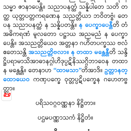
သမ္မာ ဇာနာပေန္တိ။ သညာပနတ္ထံ သန္နိပါတေ သတိ တ
တ္ထ ယုတ္တပတ္တကရဏေန သညတ္တိယာ ဘဝိတဗ္ဗံ၊ တေ
ပန သညာပနတ္ထံ န သန္နိပတန္တိ။
န ပေက္ခာပေန္တီ
တိ တံ
အဓိကရဏံ မူလတော ပဋ္ဌာယ အညမညံ န ပေက္ခာ
ပေန္တိ။ အသညတ္တိယေဝ အတ္တနာ ဂဟိတပက္ခဿ ဗလံ
ဧတေသန္တိ
အသညတ္တိဗလာ။ န တထာ မန္တေန္တီ
တိ သန္ဒိ
ဋ္ဌိပရာမာသိအာဓာနဂ္ဂါဟိဒုပ္ပဋိနိဿဂ္ဂိဘာဝေန တထာ
န မန္တေန္တိ။ တေနာဟ
‘‘ထာမသာ’’
တိအာဒိ။
ဥတ္တာနတ္
ထောယေဝ
ကဏှပက္ခေ ဝုတ္တပ္ပဋိပက္ခေန ဂဟေတဗ္ဗ
တ္တာ။
📜
ပရိသဝဂ္ဂဝဏ္ဏနာ နိဋ္ဌိတာ။
ပဌမပဏ္ဏာသကံ နိဋ္ဌိတံ။