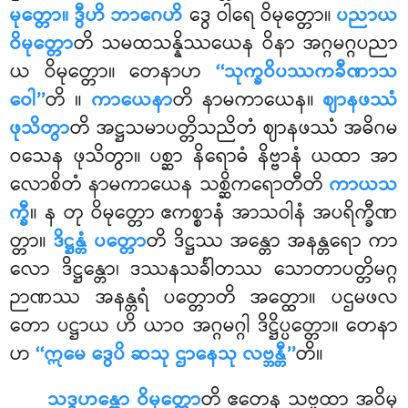
မုတ္တော။ ဒွီဟိ ဘာဂေဟိ
ဒွေ ဝါရေ ဝိမုတ္တော။
ပညာယ
ဝိမုတ္တော
တိ သမထသန္နိဿယေန ဝိနာ အဂ္ဂမဂ္ဂပညာ
ယ ဝိမုတ္တော။ တေနာဟ
‘‘သုက္ခဝိပဿကခီဏာသ
ဝေါ’’
တိ
။
ကာယေနာ
တိ နာမကာယေန။
ဈာနဖဿံ
ဖုသိတွာ
တိ အဋ္ဌသမာပတ္တိသညိတံ ဈာနဖဿံ အဓိဂမ
ဝသေန ဖုသိတွာ။ ပစ္ဆာ နိရောဓံ နိဗ္ဗာနံ ယထာ အာ
လောစိတံ နာမကာယေန သစ္ဆိကရောတီတိ
ကာယသ
က္ခီ
။ န တု ဝိမုတ္တော ဧကစ္စာနံ အာသဝါနံ အပရိက္ခီဏ
တ္တာ။
ဒိဋ္ဌန္တံ ပတ္တော
တိ ဒိဋ္ဌဿ အန္တော အနန္တရော ကာ
လော ဒိဋ္ဌန္တော၊ ဒဿနသင်္ခါတဿ သောတာပတ္တိမဂ္ဂ
ဉာဏဿ အနန္တရံ ပတ္တောတိ အတ္ထော။ ပဌမဖလ
တော ပဋ္ဌာယ ဟိ ယာဝ အဂ္ဂမဂ္ဂါ ဒိဋ္ဌိပ္ပတ္တော။ တေနာ
ဟ
‘‘ဣမေ ဒွေပိ ဆသု ဌာနေသု လဗ္ဘန္တီ’’
တိ။
သဒ္ဒဟန္တော ဝိမုတ္တော
တိ ဧတေန သဗ္ဗထာ အဝိမု