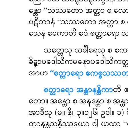
န္တော ‘‘သဿတော အတ္တာ စ လော
ပဋိဘာနံ ‘‘သဿတော အတ္တာ စ 
သေန ဧကောတိ ဧဝံ စတ္တာရော 
သတ္တေသု
သင်္ခါရေသု စ ဧ
ခိဍ္ဍာပဒေါသိကမနောပဒေါသိကတ္
အာဟ
‘‘စတ္တာရော ဧကစ္စသဿတဝ
စတ္တာရော အန္တာနန္တိကာ
တိ ဧ
တော။ အန္တော စ အနန္တော စ အန္
အာဒီသု (မ။ နိ။ ၃။၁၂၆၊ ဥဒါ။ ၁) 
တာနန္တသန္နိဿယော ဝါ ယထာ ‘‘မ