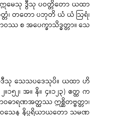
ဣမေသု ဒွီသု ပဝတ္တိတော ယထာ
 ဝုတ္တံ၊ တတော ပဘုတိ ယံ ယံ ဩရံ၊
ဘာဝဿ စ အပေက္ခာသိဒ္ဓတ္တာ။ သေ
ာဒီသု သေသပဒေသုပိ။ ယထာ ဟိ
ိ။ ၂။၁၅၂၊ အ။ နိ။ ၄။၁၂၃) ဧတ္ထ က
ာဝဓာရဏအတ္ထဿ ဣစ္ဆိတဗ္ဗတ္တာ၊
မဝသေန နိပ္ပရိယာယတော သမဏ