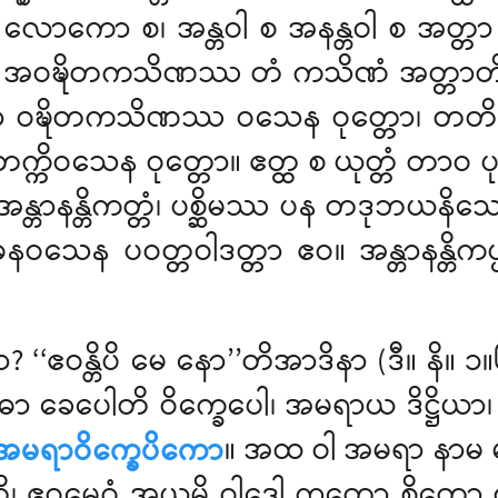
လောကော စ၊ အန္တဝါ စ အနန္တဝါ စ အတ္တာ 
ာရော။ အဝဍ္ဎိတကသိဏဿ တံ ကသိဏံ အတ္တ
ာ ဝဍ္ဎိတကသိဏဿ ဝသေန ဝုတ္တော၊ တတိယေ
ေန ဝုတ္တော။ ဧတ္ထ စ ယုတ္တံ တာဝ ပုရိမာနံ
တ္တာ အန္တာနန္တိကတ္တံ၊ ပစ္ဆိမဿ ပန တဒု
သေဓနဝသေန ပဝတ္တဝါဒတ္တာ ဧဝ။ အန္တာနန္တိကပ
ဧဝန္တိပိ မေ နော’’တိအာဒိနာ (ဒီ။ နိ။ ၁။
ဓော ခေပေါတိ ဝိက္ခေပေါ၊ အမရာယ ဒိဋ္ဌိယာ
အမရာဝိက္ခေပိကော
။ အထ ဝါ အမရာ နာမ မစ
ိ၊ ဧဝမေဝံ အယမ္ပိ ဝါဒေါ ဣတော စိတော စ