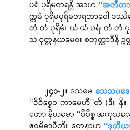
ပရံ ပုရိမတရန္တိ အာဟ
‘‘အတီတာန
က္ကမံ ပုရိမပုရိမတရဘာဝေါ ဒဿိတေ
တံ တံ ပုရိမံ။ ယံ ယံ ပရံ၊ တ
သံ ဝုတ္တနယမေဝ။ စတုတ္ထာဒီနိ ဥ
၂၄၁-၂
။ ဒသမေ
သေသပဒေသ
‘‘ဝိဝိစ္စေဝ ကာမေဟီ’’တိ (ဒီ။ န
တော နိယမော ‘‘ဝိဝိစ္စ အကုသ
ဧဝမိဓာပီတိ။ တေနာဟ
‘‘ဒုတိယ