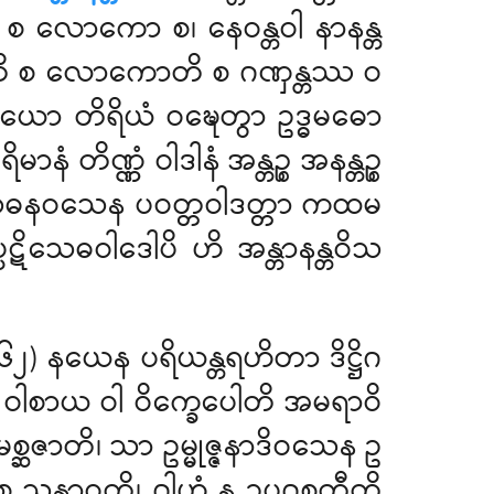
စ လောကော စ၊ နေဝန္တဝါ နာနန္တ
ာတိ စ လောကောတိ စ ဂဏှန္တဿ ဝ
ာ တိရိယံ ဝဍ္ဎေတွာ ဥဒ္ဓမဓော
 တိဏ္ဏံ ဝါဒါနံ အန္တဉ္စ အနန္တဉ္စ
ဘယနိသေဓနဝသေန ပဝတ္တဝါဒတ္တာ ကထမ
္ပဋိသေဓဝါဒေါပိ ဟိ အန္တာနန္တဝိသ
၆၂) နယေန ပရိယန္တရဟိတာ ဒိဋ္ဌိဂ
၊ ဝါစာယ ဝါ ဝိက္ခေပေါတိ အမရာဝိ
္ဆဇာတိ၊ သာ ဥမ္မုဇ္ဇနာဒိဝသေန ဥ
 သန္ဓာဝတိ၊ ဂါဟံ န ဥပဂစ္ဆတီတိ