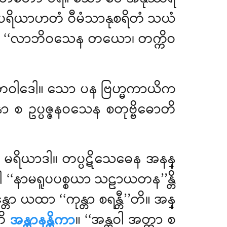
ပရိယာဟတံ ဝီမံသာနုစရိတံ သယံ
ံ ‘‘လာဘိဝသေန တယော၊ တက္ကိဝ
သဿတဝါဒေါ။ သော ပန ဗြဟ္မကာယိက
စ ဥပ္ပဇ္ဇနဝသေန စတုဗ္ဗိဓောတိ
ော၊ မရိယာဒါ။ တပ္ပဋိသေဓေန
အနန္
 ‘‘နာမရူပပစ္စယာ သဠာယတန’’န္တိ
ော ယထာ ‘‘ကုန္တာ စရန္တီ’’တိ။ အန္
တိ
အန္တာနန္တိကာ
။ ‘‘အန္တဝါ အတ္တာ စ