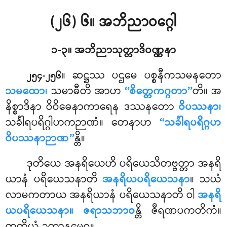
(၂၆) ၆။ အဘိညာဝဂ္ဂေါ
၁-၃။ အဘိညာသုတ္တာဒိဝဏ္ဏနာ
။ ဆဋ္ဌဿ
ပဌမေ ပစ္စနီကသမနတော
၂၅၄-၂၅၆
သမထော၊
သမာဓီတိ အာဟ
‘‘စိတ္တေကဂ္ဂတာ’’
တိ။ အ
နိစ္စာဒိနာ ဝိဝိဓေနာကာရေန ဒဿနတော
ဝိပဿနာ၊
သင်္ခါရပရိဂ္ဂါဟကဉာဏံ။ တေနာဟ
‘‘သင်္ခါရပရိဂ္ဂဟ
ဝိပဿနာဉာဏ’’
န္တိ။
ဒုတိယေ အနရိယေဟိ ပရိယေသိတဗ္ဗတ္တာ အနရိ
ယာနံ ပရိယေသနာတိ
အနရိယပရိယေသနာ
။ သယံ
လာမကတာယ အနရိယာနံ ပရိယေသနာတိ ဝါ
အနရိ
ယပရိယေသနာ။ ဇရာသဘာဝ
န္တိ ဇီရဏပကတိကံ။
တတိယံ ဥတ္တာနမေဝ။