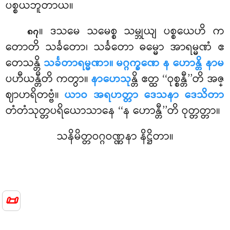
ပစ္စယဘူတာယ။
။ ဒသမေ သမေစ္စ သမ္ဘုယျ ပစ္စယေဟိ က
၈၇
တောတိ သင်္ခတော၊ သင်္ခတော ဓမ္မော အာရမ္မဏံ ဧ
တေသန္တိ
သင်္ခတာရမ္မဏာ။ မဂ္ဂက္ခဏေ န ဟောန္တိ နာမ
ပဟီယန္တီတိ ကတွာ။
နာဟေသု
န္တိ ဧတ္ထ ‘‘ဝုစ္စန္တီ’’တိ အဇ္
ဈာဟရိတဗ္ဗံ။
ယာဝ အရဟတ္တာ ဒေသနာ ဒေသိတာ
တံတံသုတ္တပရိယောသာနေ ‘‘န ဟောန္တီ’’တိ ဝုတ္တတ္တာ။
သနိမိတ္တဝဂ္ဂဝဏ္ဏနာ နိဋ္ဌိတာ။
📜