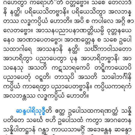
ဂဟေတွာ ကရောဟီ’’တိ ဝတ္တဗ္ဗော။ သစေ တေလာဒီ
နိ နတ္ထိ၊ ပရိယေသိတဗ္ဗာနိ။ ပရိယေသိတွာ အလဘန္
တဿ လဒ္ဓကပ္ပိယံ ဟောတိ။ အပိ စ ကပါလေ အဂ္ဂိ ဇာ
လေတဗ္ဗော။ အာသနပညာပနာဏတ္တိယမ္ပိ ဝုတ္တနယေ
နေဝ အာဏာပေတဗ္ဗော၊ အာဏတ္တေန စ သစေ ဥပေါ
သထာဂါရေ အာသနာနိ နတ္ထိ၊ သင်္ဃိကာဝါသတော
အာဟရိတွာ ပညာပေတွာ ပုန အာဟရိတဗ္ဗာနိ၊ အာ
သနေသု အသတိ ကဋသာရကေပိ တဋ္ဋိကာယောပိ
ပညာပေတုံ ဝဋ္ဋတိ၊ တာသုပိ အသတိ သာခါဘင်္ဂါနိ
ကပ္ပိယံ ကာရေတွာ ပညာပေတဗ္ဗာနိ။ ကပ္ပိယကာရကံ
အလဘန္တဿ လဒ္ဓကပ္ပိယံ ဟောတိ။
ဆန္ဒပါရိသုဒ္ဓီ
တိ ဧတ္ထ ဥပေါသထကရဏတ္ထံ သန္နိ
ပတိတေ သင်္ဃေ ဗဟိ ဥပေါသထံ ကတွာ အာဂတေန
သန္နိပါတဋ္ဌာနံ ဂန္တွာ ကာယသာမဂ္ဂိံ အဒေန္တေန ဆန္ဒော