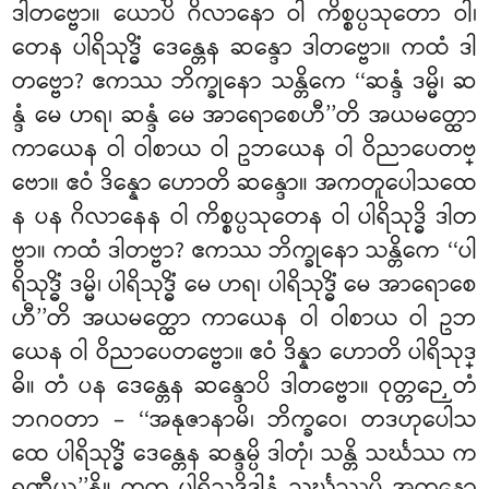
ဒါတဗ္ဗော။ ယောပိ ဂိလာနော ဝါ ကိစ္စပ္ပသုတော ဝါ၊
တေန ပါရိသုဒ္ဓိံ ဒေန္တေန ဆန္ဒော ဒါတဗ္ဗော။ ကထံ ဒါ
တဗ္ဗော? ဧကဿ ဘိက္ခုနော
သန္တိကေ ‘‘ဆန္ဒံ ဒမ္မိ၊ ဆ
န္ဒံ မေ ဟရ၊ ဆန္ဒံ မေ အာရောစေဟီ’’တိ အယမတ္ထော
ကာယေန ဝါ ဝါစာယ ဝါ ဥဘယေန ဝါ ဝိညာပေတဗ္
ဗော။ ဧဝံ ဒိန္နော ဟောတိ ဆန္ဒော။ အကတူပေါသထေ
န ပန ဂိလာနေန ဝါ ကိစ္စပ္ပသုတေန ဝါ ပါရိသုဒ္ဓိ
ဒါတ
ဗ္ဗာ။ ကထံ ဒါတဗ္ဗာ? ဧကဿ ဘိက္ခုနော သန္တိကေ ‘‘ပါ
ရိသုဒ္ဓိံ ဒမ္မိ၊ ပါရိသုဒ္ဓိံ မေ ဟရ၊ ပါရိသုဒ္ဓိံ မေ အာရောစေ
ဟီ’’တိ အယမတ္ထော ကာယေန ဝါ ဝါစာယ ဝါ ဥဘ
ယေန ဝါ ဝိညာပေတဗ္ဗော။ ဧဝံ ဒိန္နာ ဟောတိ ပါရိသုဒ္
ဓိ။ တံ ပန ဒေန္တေန ဆန္ဒောပိ ဒါတဗ္ဗော။ ဝုတ္တဉှေတံ
ဘဂဝတာ – ‘‘အနုဇာနာမိ၊ ဘိက္ခဝေ၊ တဒဟုပေါသ
ထေ ပါရိသုဒ္ဓိံ ဒေန္တေန ဆန္ဒမ္ပိ ဒါတုံ၊ သန္တိ သင်္ဃဿ က