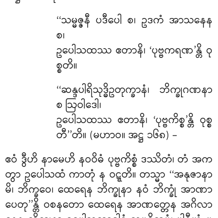
‘‘သမ္မဇ္ဇနီ
ပဒီပေါ စ၊ ဥဒကံ အာသနေန
စ၊
ဥပေါသထဿ ဧတာနိ၊ ‘ပုဗ္ဗကရဏ’န္တိ ဝု
စ္စတိ။
‘‘ဆန္ဒပါရိသုဒ္ဓိဥတုက္ခာနံ၊ ဘိက္ခုဂဏနာ
စ ဩဝါဒေါ၊
ဥပေါသထဿ ဧတာနိ၊ ‘ပုဗ္ဗကိစ္စ’န္တိ ဝုစ္စ
တီ’’တိ။ (မဟာဝ။ အဋ္ဌ ၁၆၈) –
ဧဝံ ဒွီဟိ နာမေဟိ နဝဝိဓံ ပုဗ္ဗကိစ္စံ ဒဿိတံ၊ တံ အက
တွာ ဥပေါသထံ ကာတုံ န ဝဋ္ဋတိ။ တသ္မာ ‘‘အနုဇာနာ
မိ၊ ဘိက္ခဝေ၊ ထေရေန ဘိက္ခုနာ နဝံ ဘိက္ခုံ အာဏာ
ပေတု’’န္တိ ဝစနတော ထေရေန အာဏတ္တေန အဂိလာ