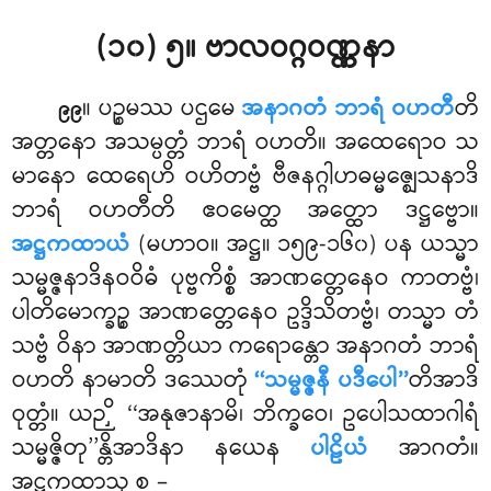
(၁၀) ၅။ ဗာလဝဂ္ဂဝဏ္ဏနာ
။ ပဉ္စမဿ ပဌမေ
အနာဂတံ ဘာရံ ဝဟတီ
တိ
၉၉
အတ္တနော အသမ္ပတ္တံ ဘာရံ ဝဟတိ။ အထေရောဝ သ
မာနော ထေရေဟိ ဝဟိတဗ္ဗံ ဗီဇနဂ္ဂါဟဓမ္မဇ္ဈေသနာဒိ
ဘာရံ ဝဟတီတိ ဧဝမေတ္ထ အတ္ထော ဒဋ္ဌဗ္ဗော။
အဋ္ဌကထာယံ
(မဟာဝ။ အဋ္ဌ။ ၁၅၉-၁၆၀) ပန ယသ္မာ
သမ္မဇ္ဇနာဒိနဝဝိဓံ ပုဗ္ဗကိစ္စံ အာဏတ္တေနေဝ ကာတဗ္ဗံ၊
ပါတိမောက္ခဉ္စ အာဏတ္တေနေဝ ဥဒ္ဒိသိတဗ္ဗံ၊ တသ္မာ တံ
သဗ္ဗံ ဝိနာ အာဏတ္တိယာ ကရောန္တော အနာဂတံ ဘာရံ
ဝဟတိ နာမာတိ ဒဿေတုံ
‘‘သမ္မဇ္ဇနီ ပဒီပေါ’’
တိအာဒိ
ဝုတ္တံ။ ယဉှိ ‘‘အနုဇာနာမိ၊ ဘိက္ခဝေ၊ ဥပေါသထာဂါရံ
သမ္မဇ္ဇိတု’’န္တိအာဒိနာ နယေန
ပါဠိယံ
အာဂတံ။
အဋ္ဌကထာသု စ –